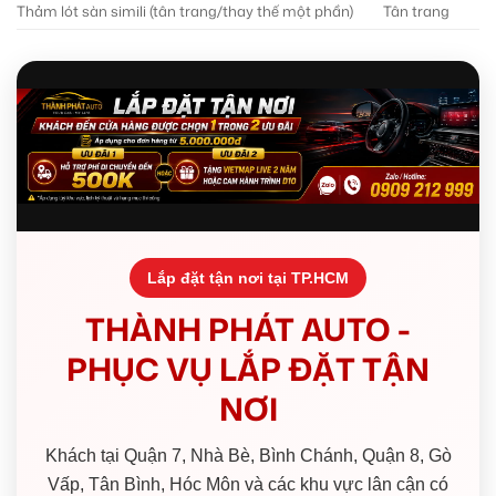
Thảm lót sàn simili (tân trang/thay thế một phần)
Tân trang
L
Lắp đặt tận nơi tại TP.HCM
THÀNH PHÁT AUTO -
PHỤC VỤ LẮP ĐẶT TẬN
NƠI
Khách tại Quận 7, Nhà Bè, Bình Chánh, Quận 8, Gò
Vấp, Tân Bình, Hóc Môn và các khu vực lân cận có