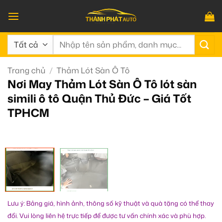
Bỏ
qua
nội
Tìm
dung
kiếm:
Trang chủ
/
Thảm Lót Sàn Ô Tô
Nơi May Thảm Lót Sàn Ô Tô lót sàn
simili ô tô Quận Thủ Đức – Giá Tốt
TPHCM
Lưu ý: Bảng giá, hình ảnh, thông số kỹ thuật và quà tặng có thể thay
đổi. Vui lòng liên hệ trực tiếp để được tư vấn chính xác và phù hợp.