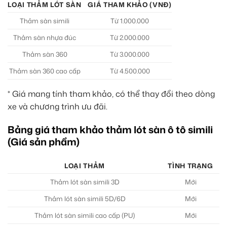
LOẠI THẢM LÓT SÀN
GIÁ THAM KHẢO (VNĐ)
Thảm sàn simili
Từ 1.000.000
Thảm sàn nhựa đúc
Từ 2.000.000
Thảm sàn 360
Từ 3.000.000
Thảm sàn 360 cao cấp
Từ 4.500.000
* Giá mang tính tham khảo, có thể thay đổi theo dòng
xe và chương trình ưu đãi.
Bảng giá tham khảo thảm lót sàn ô tô simili
(Giá sản phẩm)
LOẠI THẢM
TÌNH TRẠNG
G
Thảm lót sàn simili 3D
Mới
Thảm lót sàn simili 5D/6D
Mới
Thảm lót sàn simili cao cấp (PU)
Mới
T