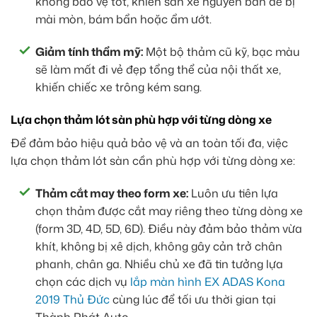
không bảo vệ tốt, khiến sàn xe nguyên bản dễ bị
mài mòn, bám bẩn hoặc ẩm ướt.
Giảm tính thẩm mỹ:
Một bộ thảm cũ kỹ, bạc màu
sẽ làm mất đi vẻ đẹp tổng thể của nội thất xe,
khiến chiếc xe trông kém sang.
Lựa chọn thảm lót sàn phù hợp với từng dòng xe
Để đảm bảo hiệu quả bảo vệ và an toàn tối đa, việc
lựa chọn thảm lót sàn cần phù hợp với từng dòng xe:
Thảm cắt may theo form xe:
Luôn ưu tiên lựa
chọn thảm được cắt may riêng theo từng dòng xe
(form 3D, 4D, 5D, 6D). Điều này đảm bảo thảm vừa
khít, không bị xê dịch, không gây cản trở chân
phanh, chân ga. Nhiều chủ xe đã tin tưởng lựa
chọn các dịch vụ
lắp màn hình EX ADAS Kona
2019 Thủ Đức
cùng lúc để tối ưu thời gian tại
Thành Phát Auto.