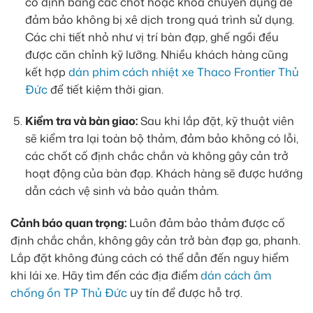
cố định bằng các chốt hoặc khóa chuyên dụng để
đảm bảo không bị xê dịch trong quá trình sử dụng.
Các chi tiết nhỏ như vị trí bàn đạp, ghế ngồi đều
được căn chỉnh kỹ lưỡng. Nhiều khách hàng cũng
kết hợp
dán phim cách nhiệt xe Thaco Frontier Thủ
Đức
để tiết kiệm thời gian.
Kiểm tra và bàn giao:
Sau khi lắp đặt, kỹ thuật viên
sẽ kiểm tra lại toàn bộ thảm, đảm bảo không có lỗi,
các chốt cố định chắc chắn và không gây cản trở
hoạt động của bàn đạp. Khách hàng sẽ được hướng
dẫn cách vệ sinh và bảo quản thảm.
Cảnh báo quan trọng:
Luôn đảm bảo thảm được cố
định chắc chắn, không gây cản trở bàn đạp ga, phanh.
Lắp đặt không đúng cách có thể dẫn đến nguy hiểm
khi lái xe. Hãy tìm đến các địa điểm
dán cách âm
chống ồn TP Thủ Đức
uy tín để được hỗ trợ.