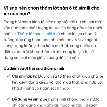
Vì sao nên chọn thảm lót sàn ô tô simili cho
xe của bạn?
Trong bối cảnh kinh tế hiện nay, việc tối ưu chi phí mà
vẫn đảm bảo chất lượng là ưu tiên hàng đầu của nhiều
chủ xe.
Thảm lót sàn simili ô tô
chính là lựa chọn lý
tưởng, đáp ứng hoàn hảo nhu cầu này. Với vẻ ngoài
sang trọng không thua kém da thật, cùng nhiều ưu
điểm vượt trội khác, thảm simili mang lại giá trị sử
dụng cao với mức giá vô cùng dễ tiếp cận.
Ưu điểm vượt trội của thảm simili
Chi phí hợp lý:
Đây là yếu tố then chốt, giúp chủ xe
tiết kiệm đáng kể so với thảm da thật, phù hợp với
khách hàng có ngân sách thấp.
Dễ dàng vệ sinh:
Bề mặt simili không thấm nước,
chỉ cần dùng khăn ẩm lau hoặc hút bụi là sạch,