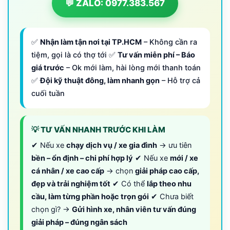
💬 ZALO: 0977.383.567
✅
Nhận làm tận nơi tại TP.HCM
– Không cần ra
tiệm, gọi là có thợ tới ✅
Tư vấn miễn phí – Báo
giá trước
– Ok mới làm, hài lòng mới thanh toán
✅
Đội kỹ thuật đông, làm nhanh gọn
– Hỗ trợ cả
cuối tuần
💡 TƯ VẤN NHANH TRƯỚC KHI LÀM
✔ Nếu xe
chạy dịch vụ / xe gia đình
→ ưu tiên
bền – ổn định – chi phí hợp lý
✔ Nếu xe
mới / xe
cá nhân / xe cao cấp
→ chọn
giải pháp cao cấp,
đẹp và trải nghiệm tốt
✔ Có thể
lắp theo nhu
cầu, làm từng phần hoặc trọn gói
✔ Chưa biết
chọn gì? →
Gửi hình xe, nhân viên tư vấn đúng
giải pháp – đúng ngân sách