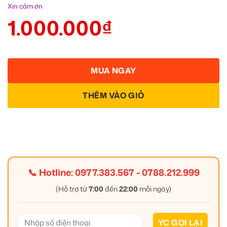
Xin cảm ơn
1.000.000
₫
MUA NGAY
THÊM VÀO GIỎ
📞 Hotline:
0977.383.567
-
0788.212.999
(Hỗ trợ từ
7:00
đến
22:00
mỗi ngày)