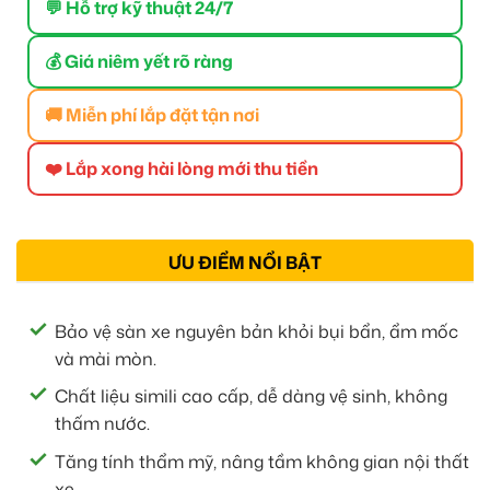
💬 Hỗ trợ kỹ thuật 24/7
💰 Giá niêm yết rõ ràng
🚚 Miễn phí lắp đặt tận nơi
❤️ Lắp xong hài lòng mới thu tiền
ƯU ĐIỂM NỔI BẬT
Bảo vệ sàn xe nguyên bản khỏi bụi bẩn, ẩm mốc
và mài mòn.
Chất liệu simili cao cấp, dễ dàng vệ sinh, không
thấm nước.
Tăng tính thẩm mỹ, nâng tầm không gian nội thất
xe.