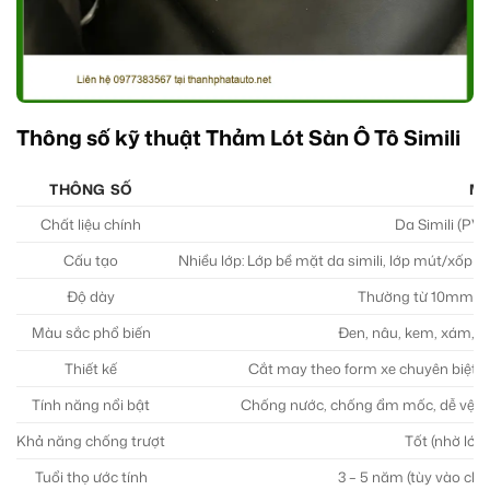
Thông số kỹ thuật Thảm Lót Sàn Ô Tô Simili
THÔNG SỐ
MÔ
Chất liệu chính
Da Simili (PVC
Cấu tạo
Nhiều lớp: Lớp bề mặt da simili, lớp mút/xốp đ
Độ dày
Thường từ 10mm – 1
Màu sắc phổ biến
Đen, nâu, kem, xám, c
Thiết kế
Cắt may theo form xe chuyên biệt (
Tính năng nổi bật
Chống nước, chống ẩm mốc, dễ vệ si
Khả năng chống trượt
Tốt (nhờ lớp
Tuổi thọ ước tính
3 – 5 năm (tùy vào chấ