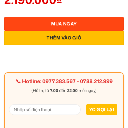
MUA NGAY
THÊM VÀO GIỎ
📞 Hotline:
0977.383.567
-
0788.212.999
(Hỗ trợ từ
7:00
đến
22:00
mỗi ngày)