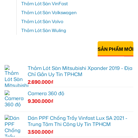
Thảm Lót Sàn VinFast
Thảm Lót Sàn Volkswagen
Thảm Lót Sàn Volvo
Thảm Lót Sàn Wuling
SẢN PHẨM MỚI
Thảm Lót Sàn Mitsubishi Xpander 2019 - Địa
Chỉ Gắn Uy Tín TPHCM
2.690.000
₫
Camera 360 độ
9.300.000
₫
Dán PPF Chống Trầy Vinfast Lux SA 2021 -
Trung Tâm Thi Công Uy Tín TPHCM
3.500.000
₫