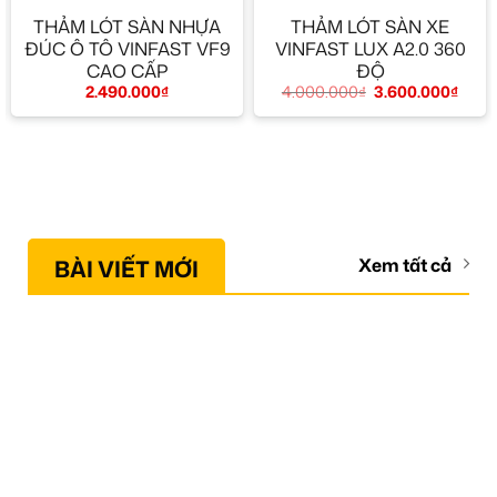
THẢM LÓT SÀN NHỰA
THẢM LÓT SÀN XE
ĐÚC Ô TÔ VINFAST VF9
VINFAST LUX A2.0 360
CAO CẤP
ĐỘ
2.490.000
₫
4.000.000
₫
3.600.000
₫
BÀI VIẾT MỚI
Xem tất cả