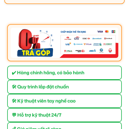
✔️ Hàng chính hãng, có bảo hành
🛠 Quy trình lắp đặt chuẩn
🛠 Kỹ thuật viên tay nghề cao
💬 Hỗ trợ kỹ thuật 24/7
💰 Giá niêm yết rõ ràng