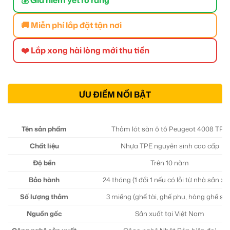
🚚 Miễn phí lắp đặt tận nơi
❤️ Lắp xong hài lòng mới thu tiền
ƯU ĐIỂM NỔI BẬT
Tên sản phẩm
Thảm lót sàn ô tô Peugeot 4008 TPE
Chất liệu
Nhựa TPE nguyên sinh cao cấp
Độ bền
Trên 10 năm
Bảo hành
24 tháng (1 đổi 1 nếu có lỗi từ nhà sản xu
Số lượng thảm
3 miếng (ghế tài, ghế phụ, hàng ghế sau
Nguồn gốc
Sản xuất tại Việt Nam