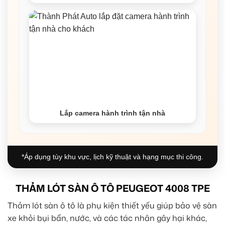
Lắp camera hành trình tận nhà
*Áp dụng tùy khu vực, lịch kỹ thuật và hạng mục thi công.
THẢM LÓT SÀN Ô TÔ PEUGEOT 4008 TPE
Thảm lót sàn ô tô là phụ kiện thiết yếu giúp bảo vệ sàn
xe khỏi bụi bẩn, nước, và các tác nhân gây hại khác,