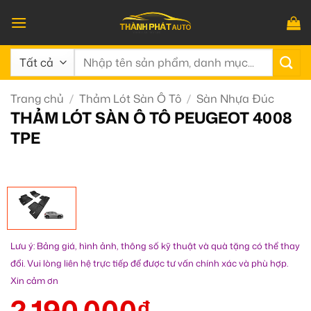
Bỏ
qua
nội
Tìm
dung
kiếm:
Trang chủ
/
Thảm Lót Sàn Ô Tô
/
Sàn Nhựa Đúc
THẢM LÓT SÀN Ô TÔ PEUGEOT 4008
TPE
Lưu ý: Bảng giá, hình ảnh, thông số kỹ thuật và quà tặng có thể thay
đổi. Vui lòng liên hệ trực tiếp để được tư vấn chính xác và phù hợp.
Xin cảm ơn
2.190.000
₫