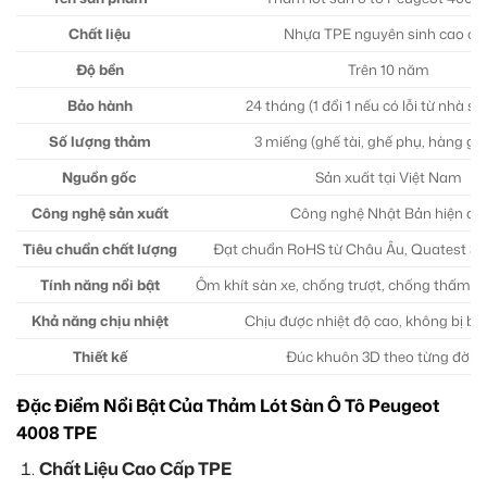
Chất liệu
Nhựa TPE nguyên sinh cao cấ
Độ bền
Trên 10 năm
Bảo hành
24 tháng (1 đổi 1 nếu có lỗi từ nhà sả
Số lượng thảm
3 miếng (ghế tài, ghế phụ, hàng gh
Nguồn gốc
Sản xuất tại Việt Nam
Công nghệ sản xuất
Công nghệ Nhật Bản hiện đại
Tiêu chuẩn chất lượng
Đạt chuẩn RoHS từ Châu Âu, Quatest 3 t
Tính năng nổi bật
Ôm khít sàn xe, chống trượt, chống thấm nư
Khả năng chịu nhiệt
Chịu được nhiệt độ cao, không bị bi
Thiết kế
Đúc khuôn 3D theo từng đời x
Đặc Điểm Nổi Bật Của Thảm Lót Sàn Ô Tô Peugeot
4008 TPE
Chất Liệu Cao Cấp TPE