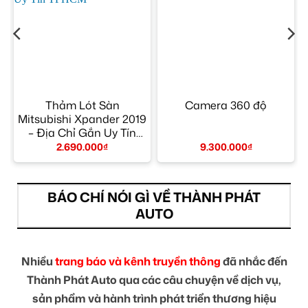
–
Thảm Lót Sàn
Camera 360 độ
Mitsubishi Xpander 2019
– Địa Chỉ Gắn Uy Tín
TPHCM
2.690.000
₫
9.300.000
₫
BÁO CHÍ NÓI GÌ VỀ THÀNH PHÁT
AUTO
Nhiều
trang báo và kênh truyền thông
đã nhắc đến
Thành Phát Auto qua các câu chuyện về dịch vụ,
sản phẩm và hành trình phát triển thương hiệu