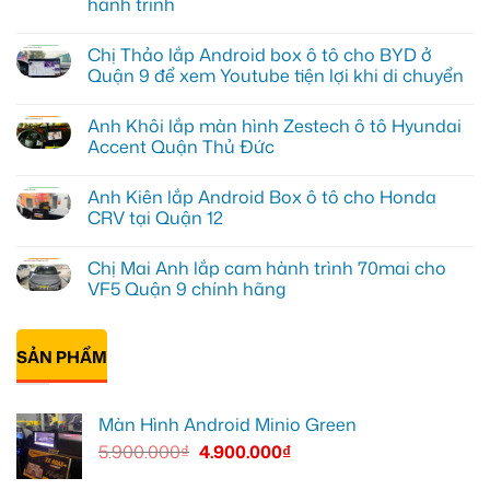
hành trình
Không
có
Chị Thảo lắp Android box ô tô cho BYD ở
bình
luận
Quận 9 để xem Youtube tiện lợi khi di chuyển
ở
Chú
Không
Nam
có
Anh Khôi lắp màn hình Zestech ô tô Hyundai
lắp
bình
màn
luận
Accent Quận Thủ Đức
hình
ở
Android
Chị
Không
xe
Thảo
có
Anh Kiên lắp Android Box ô tô cho Honda
tải
lắp
bình
van
Android
luận
CRV tại Quận 12
điện
box
ở
SRM
ô
Anh
Không
tại
tô
Khôi
có
Chị Mai Anh lắp cam hành trình 70mai cho
Quận
cho
lắp
bình
12
BYD
màn
luận
VF5 Quận 9 chính hãng
để
ở
hình
ở
dễ
Quận
Zestech
Anh
Không
dàng
9
ô
Kiên
có
theo
để
tô
lắp
bình
dõi
xem
Hyundai
Android
SẢN PHẨM
luận
hành
Youtube
Accent
Box
ở
trình
tiện
Quận
ô
Chị
lợi
Thủ
tô
Mai
khi
Đức
cho
Anh
Màn Hình Android Minio Green
di
Honda
lắp
chuyển
CRV
cam
5.900.000
₫
4.900.000
₫
tại
hành
Quận
trình
12
70mai