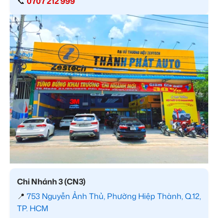
📞
0707 212 999
Chi Nhánh 3 (CN3)
📍
753 Nguyễn Ảnh Thủ, Phường Hiệp Thành, Q.12,
TP. HCM