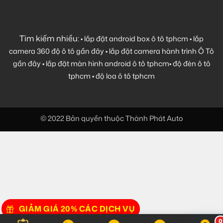
Tìm kiếm nhiều:
•
lắp đặt android box ô tô tphcm
•
lắp
camera 360 độ ô tô gần đây
•
lắp đặt camera hành trình Ô Tô
gần đây
•
lắp đặt màn hình android ô tô tphcm
•
độ đèn ô tô
tphcm
•
độ loa ô tô tphcm
© 2022 Bản quyền thuộc Thành Phát Auto
GIẢM GIÁ 20% CÁC DỊCH VỤ