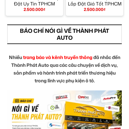
p
Đặt Uy Tín TPHCM
Lắp Đặt Giá Tốt TPHCM
2.500.000
₫
2.500.000
₫
BÁO CHÍ NÓI GÌ VỀ THÀNH PHÁT
AUTO
Nhiều
trang báo và kênh truyền thông
đã nhắc đến
Thành Phát Auto qua các câu chuyện về dịch vụ,
sản phẩm và hành trình phát triển thương hiệu
trong lĩnh vực phụ kiện ô tô.