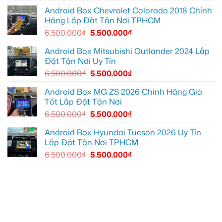
cho
VF5
Android Box Chevrolet Colorado 2018 Chính
Quận
Hãng Lắp Đặt Tận Nơi TPHCM
9
chính
6.500.000
₫
5.500.000
₫
hãng
Android Box Mitsubishi Outlander 2024 Lắp
Đặt Tận Nơi Uy Tín
6.500.000
₫
5.500.000
₫
Android Box MG ZS 2026 Chính Hãng Giá
Tốt Lắp Đặt Tận Nơi
6.500.000
₫
5.500.000
₫
Android Box Hyundai Tucson 2026 Uy Tín
Lắp Đặt Tận Nơi TPHCM
6.500.000
₫
5.500.000
₫