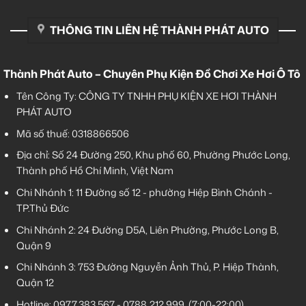
THÔNG TIN LIÊN HỆ THÀNH PHÁT AUTO
Thành Phát Auto – Chuyên Phụ Kiện Đồ Chơi Xe Hơi Ô Tô
Tên Công Ty: CÔNG TY TNHH PHỤ KIỆN XE HƠI THÀNH
PHÁT AUTO
Mã số thuế: 0318866506
Địa chỉ: Số 24 Đường 250, Khu phố 60, Phường Phước Long,
Thành phố Hồ Chí Minh, Việt Nam
Chi Nhánh 1:
11 Đường số 12 - phường Hiệp Bình Chánh -
TP.Thủ Đức
Chi Nhánh 2:
24 Đường D5A, Liên Phường, Phước Long B,
Quận 9
Chi Nhánh 3:
753 Đường Nguyễn Ảnh Thủ, P. Hiệp Thành,
Quận 12
Hotline:
0977.383.567
-
0788.212.999
(7:00-22:00)