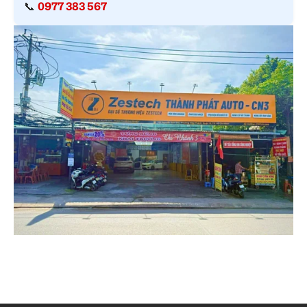
📞
0977 383 567