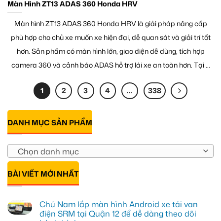
Màn Hình ZT13 ADAS 360 Honda HRV
Màn hình ZT13 ADAS 360 Honda HRV là giải pháp nâng cấp
phù hợp cho chủ xe muốn xe hiện đại, dễ quan sát và giải trí tốt
hơn. Sản phẩm có màn hình lớn, giao diện dễ dùng, tích hợp
camera 360 và cảnh báo ADAS hỗ trợ lái xe an toàn hơn. Tại ...
1
2
3
4
…
338
DANH MỤC SẢN PHẨM
Chọn danh mục
BÀI VIẾT MỚI NHẤT
Chú Nam lắp màn hình Android xe tải van
điện SRM tại Quận 12 để dễ dàng theo dõi