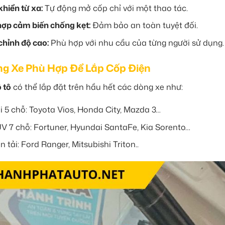
khiển từ xa:
Tự động mở cốp chỉ với một thao tác.
hợp cảm biến chống kẹt:
Đảm bảo an toàn tuyệt đối.
chỉnh độ cao:
Phù hợp với nhu cầu của từng người sử dụng.
g Xe Phù Hợp Để Lắp Cốp Điện
 tô
có thể lắp đặt trên hầu hết các dòng xe như:
i 5 chỗ: Toyota Vios, Honda City, Mazda 3…
V 7 chỗ: Fortuner, Hyundai SantaFe, Kia Sorento…
 tải: Ford Ranger, Mitsubishi Triton..