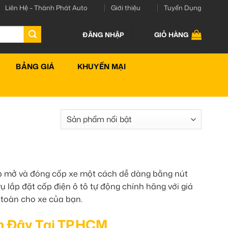
Liên Hệ – Thành Phát Auto
Giới thiệu
Tuyển Dụng
ĐĂNG NHẬP
GIỎ HÀNG
BẢNG GIÁ
KHUYẾN MẠI
giúp mở và đóng cốp xe một cách dễ dàng bằng nút
 lắp đặt cốp điện ô tô tự động chính hãng với giá
 toàn cho xe của bạn.
n Đây Tại TP.HCM