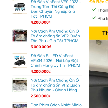
Độ Bền 
Độ Đèn VinFast VF9 2023 -
Trung Tâm Thi Công Độ
Thanh
Đèn Chuyên Nghiệp Giá
Tốt TPHCM
Phụ k
4.200.000
₫
Nơi Cách Âm Chống Ồn Ô
Tô âm chống ồn VF2 Quận
Tân Phú - Giá Tốt TPHCM
5.000.000
₫
Độ Đèn Bi LED VinFast
VFe34 2026 - Nơi Lắp Đặt
Chính Hãng Uy Tín TPHCM
4.200.000
₫
Nơi Cách Âm Chống Ồn Ô
Tô âm chống ồn VF2 Quận
Phú Nhuận - Chính Hãng
2.500.000
₫
Dán Phim Cách Nhiệt Minio