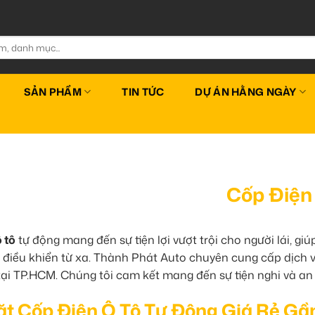
SẢN PHẨM
TIN TỨC
DỰ ÁN HẰNG NGÀY
Cốp Điện
 tô
tự động mang đến sự tiện lợi vượt trội cho người lái, 
điều khiển từ xa. Thành Phát Auto chuyên cung cấp dịch vụ
tại TP.HCM. Chúng tôi cam kết mang đến sự tiện nghi và an
ặt Cốp Điện Ô Tô Tự Động Giá Rẻ Gầ