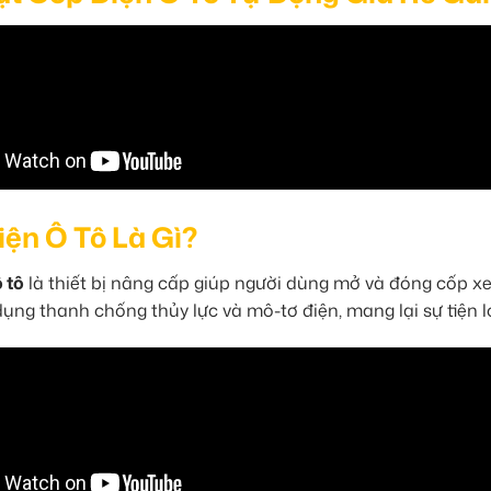
ện Ô Tô Là Gì?
 tô
là thiết bị nâng cấp giúp người dùng mở và đóng cốp x
ụng thanh chống thủy lực và mô-tơ điện, mang lại sự tiện lợ