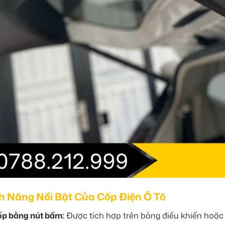
h Năng Nổi Bật Của Cốp Điện Ô Tô
p bằng nút bấm:
Được tích hợp trên bảng điều khiển hoặc 