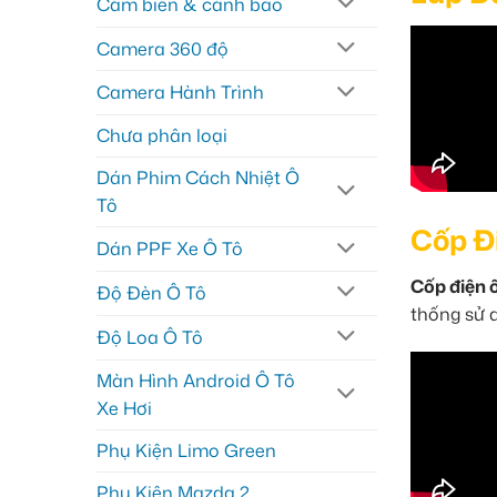
Cảm biến & cảnh báo
Camera 360 độ
Camera Hành Trình
Chưa phân loại
Dán Phim Cách Nhiệt Ô
Tô
Cốp Đi
Dán PPF Xe Ô Tô
Cốp điện ô
Độ Đèn Ô Tô
thống sử d
Độ Loa Ô Tô
Màn Hình Android Ô Tô
Xe Hơi
Phụ Kiện Limo Green
Phụ Kiện Mazda 2