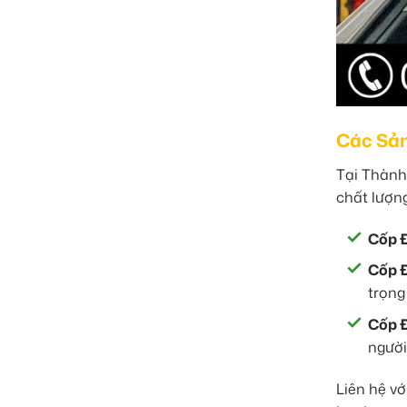
Các Sản
Tại Thành
chất lượng
Cốp Đ
Cốp Đ
trọng
Cốp Đ
người 
Liên hệ v