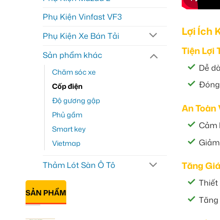
Phụ Kiện Vinfast VF3
Lợi Ích 
Phụ Kiện Xe Bán Tải
Tiện Lợi 
Sản phẩm khác
Dễ dà
Chăm sóc xe
Đóng 
Cốp điện
Độ gương gập
An Toàn 
Phủ gầm
Cảm b
Smart key
Giảm 
Vietmap
Tăng Giá
Thảm Lót Sàn Ô Tô
Thiết
SẢN PHẨM
Tăng 