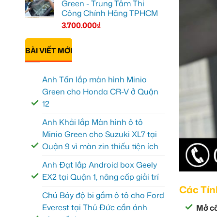
Green - Trung Tâm Thi
Công Chính Hãng TPHCM
3.700.000
₫
BÀI VIẾT MỚI
Anh Tấn lắp màn hình Minio
Green cho Honda CR-V ở Quận
12
Anh Khải lắp Màn hình ô tô
Minio Green cho Suzuki XL7 tại
Quận 9 vì màn zin thiếu tiện ích
Anh Đạt lắp Android box Geely
EX2 tại Quận 1, nâng cấp giải trí
Các Tín
Chú Bảy độ bi gầm ô tô cho Ford
Everest tại Thủ Đức cần ánh
Mở cố