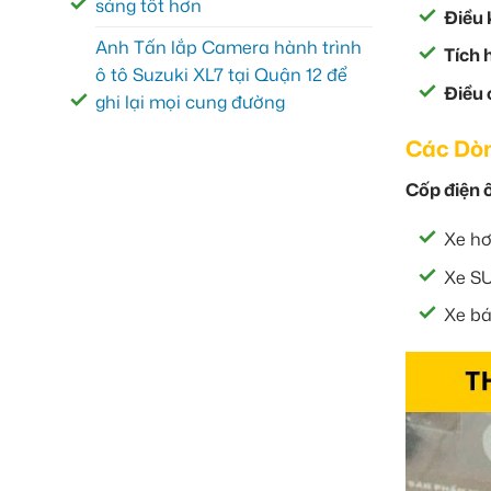
sáng tốt hơn
Điều 
Anh Tấn lắp Camera hành trình
Tích 
ô tô Suzuki XL7 tại Quận 12 để
Điều 
ghi lại mọi cung đường
Các Dòn
Cốp điện ô
Xe hơ
Xe SU
Xe bán