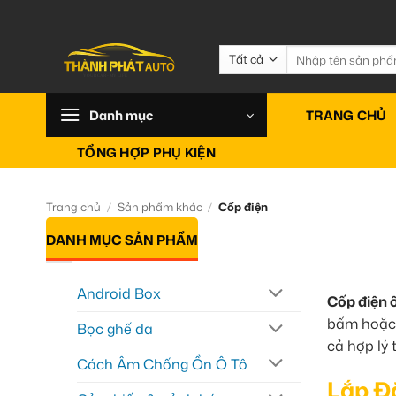
Bỏ
qua
nội
Tìm
kiếm:
dung
Danh mục
TRANG CHỦ
TỔNG HỢP PHỤ KIỆN
Trang chủ
/
Sản phẩm khác
/
Cốp điện
DANH MỤC SẢN PHẨM
Android Box
Cốp điện ô
bấm hoặc 
Bọc ghế da
cả hợp lý 
Cách Âm Chống Ồn Ô Tô
Lắp Đ