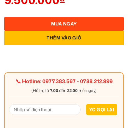
MUA NGAY
THÊM VÀO GIỎ
📞 Hotline:
0977.383.567
-
0788.212.999
(Hỗ trợ từ
7:00
đến
22:00
mỗi ngày)