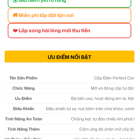
🚚 Miễn phí lắp đặt tận nơi
❤️ Lắp xong hài lòng mới thu tiền
ƯU ĐIỂM NỔI BẬT
Tên Sản Phẩm
Cốp Điện Perfect Car
Chức Năng
Mở và đóng cốp tự động
Ưu Điểm
Độ bền cao, hoạt động êm ái, tiện lợ
Điều Khiển
Điều khiển từ xa, nút bấm trên chìa khóa, cánh cử
Tính Năng An Toàn
Chống kẹt, tự đảo chiều khi phát hi
Tính Năng Thêm
Cảm ứng đá chân mở cốp (tuỳ 