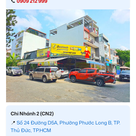
📞
0909 212 999
Chi Nhánh 2 (CN2)
📍
Số 24 Đường D5A, Phường Phước Long B, TP.
Thủ Đức, TP.HCM