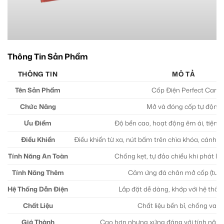
Thông Tin Sản Phẩm
THÔNG TIN
MÔ TẢ
Tên Sản Phẩm
Cốp Điện Perfect Car
Chức Năng
Mở và đóng cốp tự động
Ưu Điểm
Độ bền cao, hoạt động êm ái, tiện lợ
Điều Khiển
Điều khiển từ xa, nút bấm trên chìa khóa, cánh cử
Tính Năng An Toàn
Chống kẹt, tự đảo chiều khi phát hi
Tính Năng Thêm
Cảm ứng đá chân mở cốp (tuỳ 
Hệ Thống Dẫn Điện
Lắp đặt dễ dàng, khớp với hệ thốn
Chất Liệu
Chất liệu bền bỉ, chống va đ
Giá Thành
Cao hơn nhưng xứng đáng với tính năng