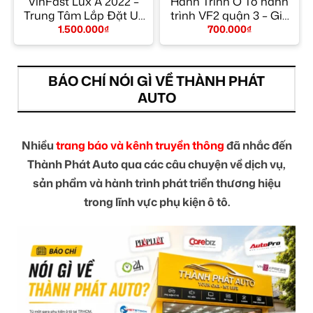
n
VinFast Lux A 2022 –
Hành Trình Ô Tô hành
t
Trung Tâm Lắp Đặt Uy
trình VF2 quận 3 – Giá
Tín TPHCM
Tốt TPHCM
1.500.000
₫
700.000
₫
BÁO CHÍ NÓI GÌ VỀ THÀNH PHÁT
AUTO
Nhiều
trang báo và kênh truyền thông
đã nhắc đến
Thành Phát Auto qua các câu chuyện về dịch vụ,
sản phẩm và hành trình phát triển thương hiệu
trong lĩnh vực phụ kiện ô tô.