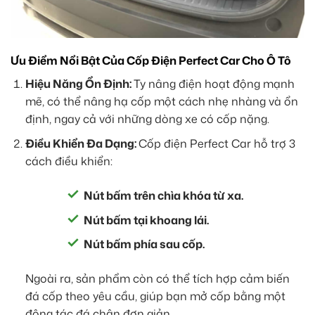
Ưu Điểm Nổi Bật Của Cốp Điện Perfect Car Cho Ô Tô
Hiệu Năng Ổn Định:
Ty nâng điện hoạt động mạnh
mẽ, có thể nâng hạ cốp một cách nhẹ nhàng và ổn
định, ngay cả với những dòng xe có cốp nặng.
Điều Khiển Đa Dạng:
Cốp điện Perfect Car hỗ trợ 3
cách điều khiển:
Nút bấm trên chìa khóa từ xa.
Nút bấm tại khoang lái.
Nút bấm phía sau cốp.
Ngoài ra, sản phẩm còn có thể tích hợp cảm biến
đá cốp theo yêu cầu, giúp bạn mở cốp bằng một
động tác đá chân đơn giản.