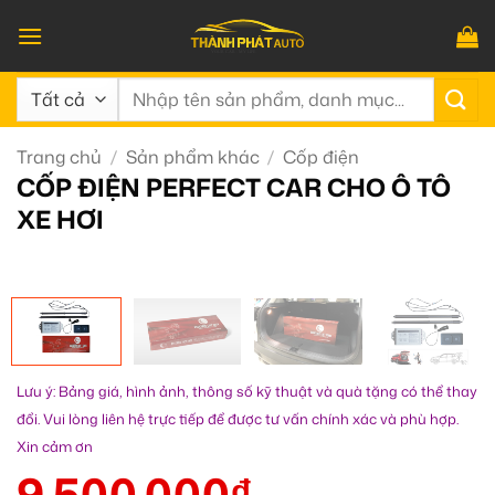
Bỏ
qua
nội
Tìm
dung
kiếm:
Trang chủ
/
Sản phẩm khác
/
Cốp điện
CỐP ĐIỆN PERFECT CAR CHO Ô TÔ
XE HƠI
Lưu ý: Bảng giá, hình ảnh, thông số kỹ thuật và quà tặng có thể thay
đổi. Vui lòng liên hệ trực tiếp để được tư vấn chính xác và phù hợp.
Xin cảm ơn
9.500.000
₫