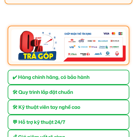
✔️ Hàng chính hãng, có bảo hành
🛠 Quy trình lắp đặt chuẩn
🛠 Kỹ thuật viên tay nghề cao
💬 Hỗ trợ kỹ thuật 24/7
💰 Giá niêm yết rõ ràng