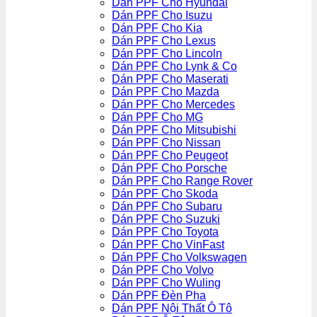
Dán PPF Cho Hyundai
Dán PPF Cho Isuzu
Dán PPF Cho Kia
Dán PPF Cho Lexus
Dán PPF Cho Lincoln
Dán PPF Cho Lynk & Co
Dán PPF Cho Maserati
Dán PPF Cho Mazda
Dán PPF Cho Mercedes
Dán PPF Cho MG
Dán PPF Cho Mitsubishi
Dán PPF Cho Nissan
Dán PPF Cho Peugeot
Dán PPF Cho Porsche
Dán PPF Cho Range Rover
Dán PPF Cho Skoda
Dán PPF Cho Subaru
Dán PPF Cho Suzuki
Dán PPF Cho Toyota
Dán PPF Cho VinFast
Dán PPF Cho Volkswagen
Dán PPF Cho Volvo
Dán PPF Cho Wuling
Dán PPF Đèn Pha
Dán PPF Nội Thất Ô Tô