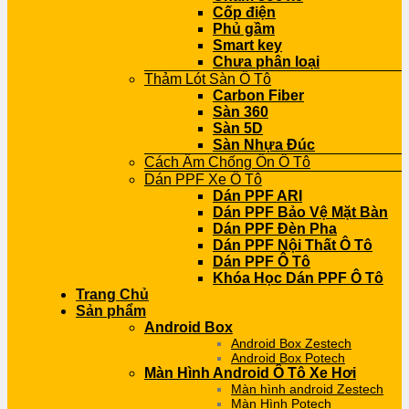
Cốp điện
Phủ gầm
Smart key
Chưa phân loại
Thảm Lót Sàn Ô Tô
Carbon Fiber
Sàn 360
Sàn 5D
Sàn Nhựa Đúc
Cách Âm Chống Ồn Ô Tô
Dán PPF Xe Ô Tô
Dán PPF ARI
Dán PPF Bảo Vệ Mặt Bàn
Dán PPF Đèn Pha
Dán PPF Nội Thất Ô Tô
Dán PPF Ô Tô
Khóa Học Dán PPF Ô Tô
Trang Chủ
Sản phẩm
Android Box
Android Box Zestech
Android Box Potech
Màn Hình Android Ô Tô Xe Hơi
Màn hình android Zestech
Màn Hình Potech