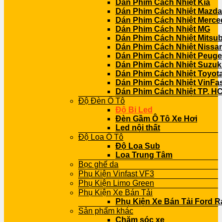
Dán Phim Cách Nhiệt Kia
Dán Phim Cách Nhiệt Mazda
Dán Phim Cách Nhiệt Merce
Dán Phim Cách Nhiệt MG
Dán Phim Cách Nhiệt Mitsub
Dán Phim Cách Nhiệt Nissa
Dán Phim Cách Nhiệt Peuge
Dán Phim Cách Nhiệt Suzuk
Dán Phim Cách Nhiệt Toyot
Dán Phim Cách Nhiệt VinFa
Dán Phim Cách Nhiệt TP. H
Độ Đèn Ô Tô
Độ Bi Led
Đèn Gầm Ô Tô Xe Hơi
Led nội thất
Độ Loa Ô Tô
Độ Loa Sub
Loa Trung Tâm
Bọc ghế da
Phụ Kiện Vinfast VF3
Phụ Kiện Limo Green
Phụ Kiện Xe Bán Tải
Phụ Kiện Xe Bán Tải Ford R
Sản phẩm khác
Chăm sóc xe