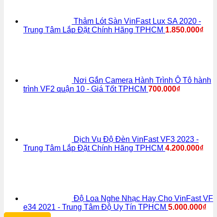
Thảm Lót Sàn VinFast Lux SA 2020 -
Trung Tâm Lắp Đặt Chính Hãng TPHCM
1.850.000
₫
Nơi Gắn Camera Hành Trình Ô Tô hành
trình VF2 quận 10 - Giá Tốt TPHCM
700.000
₫
Dịch Vụ Độ Đèn VinFast VF3 2023 -
Trung Tâm Lắp Đặt Chính Hãng TPHCM
4.200.000
₫
Độ Loa Nghe Nhạc Hay Cho VinFast VF
e34 2021 - Trung Tâm Độ Uy Tín TPHCM
5.000.000
₫