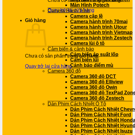
Chưa có sản phẩm trong giỏ hàng.
Màn Hình Potech
Quay trở lại cửa hàng
Camera Hành Trình
Camera cập lề
Giỏ hàng
Camera hành trình 70mai
Camera hành trình Utour
Camera hành trình Vietmap
Camera hành trình Zestech
Camera lùi ô tô
Cảm biến & cảnh báo
Cảm biến áp suất lốp
Chưa có sản phẩm trong giỏ hàng.
Cảm biến lùi
Cảnh báo điểm mù
Quay trở lại cửa hàng
Camera 360 độ
Camera 360 độ DCT
Camera 360 độ Elliview
Camera 360 độ Owin
Camera 360 độ TexPad Zone
Camera 360 độ Zestech
Dán Phim Cách Nhiệt Ô Tô
Dán Phim Cách Nhiệt Chevr
Dán Phim Cách Nhiệt Ford
Dán Phim Cách Nhiệt Hond
Dán Phim Cách Nhiệt Hyund
Dán Phim Cách Nhiệt Isuzu