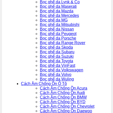
Bọc ghế da Lynk & Co
Bọc ghế da Maserati
Bọc ghế da Mazda
Bọc ghế da Mercedes
Bọc ghế da MG
Bọc ghế da Mitsubishi
Bọc ghế da Nissan
Bọc ghế da Peugeot
Bọc ghế da Porsche
Bọc ghế da Range Rover
Bọc ghế da Skoda
Bọc ghế da Subaru
Bọc ghế da Suzuki
Bọc ghế da Toyota
Bọc ghế da VinFast
Bọc ghế da Volkswagen
Bọc ghế da Volvo
Bọc ghế da Wuling
Cách Âm Chống Ồn Ô Tô
Cách Âm Chống Ồn Acura
Cách Âm Chống Ồn Audi
Cách Âm Chống Ồn BMW
Cách Âm Chống Ồn BYD
Cách Âm Chống Ồn Chevrolet
Cách Âm Chống Ồn Daewoo