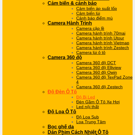
Cảm biến & cảnh báo
Cảm biến áp suất lốp
Cảm biến lùi
Cảnh báo điểm mù
Camera Hành Trình
Camera cập lề
Camera hành trình 70mai
Camera hành trình Utour
Camera hành trình Vietmap
Camera hành trình Zestech
Camera lùi ô tô
Camera 360 độ
Camera 360 độ DCT
Camera 360 độ Elliview
Camera 360 độ Owin
Camera 360 độ TexPad Zone
4
Camera 360 độ Zestech
Độ Đèn Ô Tô
Độ Bi Led
Đèn Gầm Ô Tô Xe Hơi
Led nội thất
Độ Loa Ô Tô
Độ Loa Sub
Loa Trung Tâm
Bọc ghế da
Dán Phim Cách Nhiệt Ô Tô