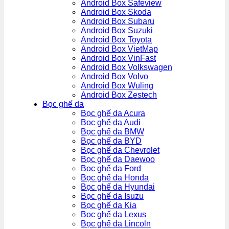
Android Box Safeview
Android Box Skoda
Android Box Subaru
Android Box Suzuki
Android Box Toyota
Android Box VietMap
Android Box VinFast
Android Box Volkswagen
Android Box Volvo
Android Box Wuling
Android Box Zestech
Bọc ghế da
Bọc ghế da Acura
Bọc ghế da Audi
Bọc ghế da BMW
Bọc ghế da BYD
Bọc ghế da Chevrolet
Bọc ghế da Daewoo
Bọc ghế da Ford
Bọc ghế da Honda
Bọc ghế da Hyundai
Bọc ghế da Isuzu
Bọc ghế da Kia
Bọc ghế da Lexus
Bọc ghế da Lincoln