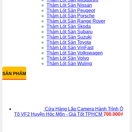
Thảm Lót Sàn Nissan
Thảm Lót Sàn Peugeot
Thảm Lót Sàn Porsche
Thảm Lót Sàn Range Rover
Thảm Lót Sàn Skoda
Thảm Lót Sàn Subaru
Thảm Lót Sàn Suzuki
Thảm Lót Sàn Toyota
Thảm Lót Sàn VinFast
Thảm Lót Sàn Volkswagen
Thảm Lót Sàn Volvo
Thảm Lót Sàn Wuling
SẢN PHẨM
Cửa Hàng Lắp Camera Hành Trình Ô
Tô VF2 Huyện Hóc Môn - Giá Tốt TPHCM
700.000
₫