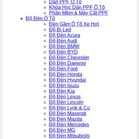
Dán PPF Ô Tô
Khóa Học Dán PPF Ô Tô
Phần Mềm & Máy Cắt PPF
Độ Đèn Ô Tô
Đèn Gầm Ô Tô Xe Hơi
Độ Bi Led
Độ Đèn Acura
Độ Đèn Audi
Độ Đèn BMW
Độ Đèn BYD
Độ Đèn Chevrolet
Độ Đèn Daewoo
Độ Đèn Ford
Độ Đèn Honda
Độ Đèn Hyundai
Độ Đèn Isuzu
Độ Đèn Kia
Độ Đèn Lexus
Độ Đèn Lincoln
Độ Đèn Lynk & Co
Độ Đèn Maserati
Độ Đèn Mazda
Độ Đèn Mercedes
Độ Đèn MG
Độ Đèn Mitsubishi