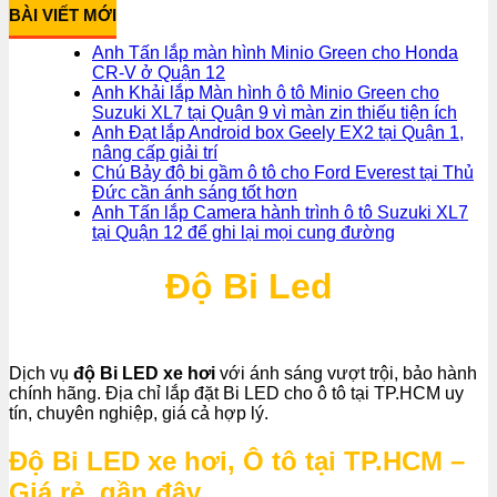
BÀI VIẾT MỚI
Anh Tấn lắp màn hình Minio Green cho Honda
CR-V ở Quận 12
Anh Khải lắp Màn hình ô tô Minio Green cho
Suzuki XL7 tại Quận 9 vì màn zin thiếu tiện ích
Anh Đạt lắp Android box Geely EX2 tại Quận 1,
nâng cấp giải trí
Chú Bảy độ bi gầm ô tô cho Ford Everest tại Thủ
Đức cần ánh sáng tốt hơn
Anh Tấn lắp Camera hành trình ô tô Suzuki XL7
tại Quận 12 để ghi lại mọi cung đường
Độ Bi Led
Dịch vụ
độ Bi LED xe hơi
với ánh sáng vượt trội, bảo hành
chính hãng. Địa chỉ lắp đặt Bi LED cho ô tô tại TP.HCM uy
tín, chuyên nghiệp, giá cả hợp lý.
Độ Bi LED xe hơi, Ô tô tại TP.HCM –
Giá rẻ, gần đây