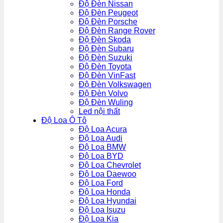
Độ Đèn Nissan
Độ Đèn Peugeot
Độ Đèn Porsche
Độ Đèn Range Rover
Độ Đèn Skoda
Độ Đèn Subaru
Độ Đèn Suzuki
Độ Đèn Toyota
Độ Đèn VinFast
Độ Đèn Volkswagen
Độ Đèn Volvo
Độ Đèn Wuling
Led nội thất
Độ Loa Ô Tô
Độ Loa Acura
Độ Loa Audi
Độ Loa BMW
Độ Loa BYD
Độ Loa Chevrolet
Độ Loa Daewoo
Độ Loa Ford
Độ Loa Honda
Độ Loa Hyundai
Độ Loa Isuzu
Độ Loa Kia