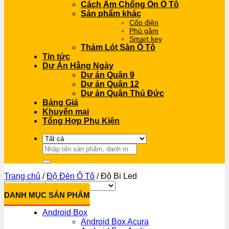
Cách Âm Chống Ồn Ô Tô
Sản phẩm khác
Cốp điện
Phủ gầm
Smart key
Thảm Lót Sàn Ô Tô
Tin tức
Dự Án Hằng Ngày
Dự án Quận 9
Dự án Quận 12
Dự án Quận Thủ Đức
Bảng Giá
Khuyến mại
Tổng Hợp Phụ Kiện
Tìm
kiếm:
Trang chủ
/
Độ Đèn Ô Tô
/
Độ Bi Led
DANH MỤC SẢN PHẨM
Android Box
Android Box Acura