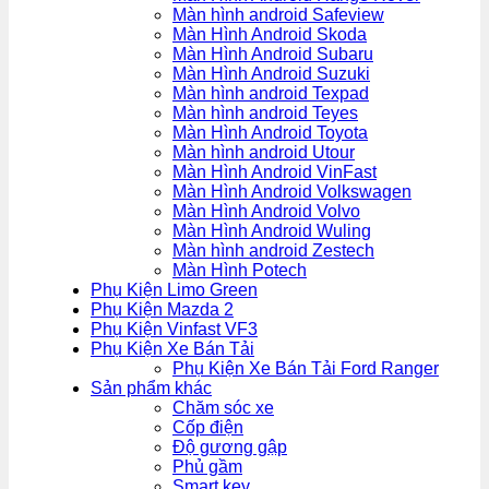
Màn hình android Safeview
Màn Hình Android Skoda
Màn Hình Android Subaru
Màn Hình Android Suzuki
Màn hình android Texpad
Màn hình android Teyes
Màn Hình Android Toyota
Màn hình android Utour
Màn Hình Android VinFast
Màn Hình Android Volkswagen
Màn Hình Android Volvo
Màn Hình Android Wuling
Màn hình android Zestech
Màn Hình Potech
Phụ Kiện Limo Green
Phụ Kiện Mazda 2
Phụ Kiện Vinfast VF3
Phụ Kiện Xe Bán Tải
Phụ Kiện Xe Bán Tải Ford Ranger
Sản phẩm khác
Chăm sóc xe
Cốp điện
Độ gương gập
Phủ gầm
Smart key