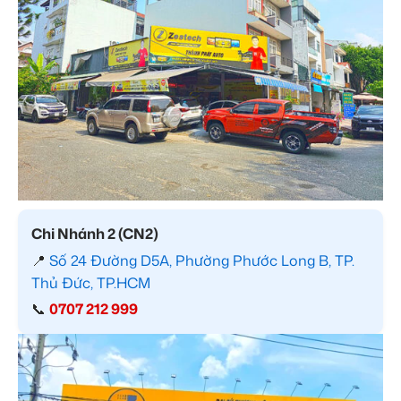
Chi Nhánh 2 (CN2)
📍
Số 24 Đường D5A, Phường Phước Long B, TP.
Thủ Đức, TP.HCM
📞
0707 212 999