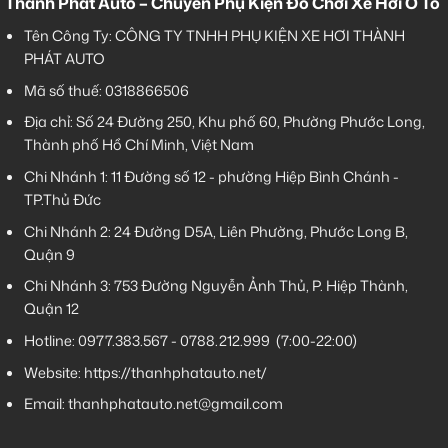
Thành Phát Auto – Chuyên Phụ Kiện Đồ Chơi Xe Hơi Ô Tô
Tên Công Ty: CÔNG TY TNHH PHỤ KIỆN XE HƠI THÀNH
PHÁT AUTO
Mã số thuế: 0318866506
Địa chỉ: Số 24 Đường 250, Khu phố 60, Phường Phước Long,
Thành phố Hồ Chí Minh, Việt Nam
Chi Nhánh 1:
11 Đường số 12 - phường Hiệp Bình Chánh -
TP.Thủ Đức
Chi Nhánh 2:
24 Đường D5A, Liên Phường, Phước Long B,
Quận 9
Chi Nhánh 3:
753 Đường Nguyễn Ảnh Thủ, P. Hiệp Thành,
Quận 12
Hotline:
0977.383.567
-
0788.212.999
(7:00-22:00)
Website:
https://thanhphatauto.net/
Email:
thanhphatauto.net@gmail.com