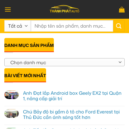
Bỏ
qua
nội
Tìm
dung
kiếm:
DANH MỤC SẢN PHẨM
Chọn danh mục
BÀI VIẾT MỚI NHẤT
Anh Đạt lắp Android box Geely EX2 tại Quận
1, nâng cấp giải trí
Không
có
Chú Bảy độ bi gầm ô tô cho Ford Everest tại
bình
luận
Thủ Đức cần ánh sáng tốt hơn
ở
Anh
Không
Đạt
có