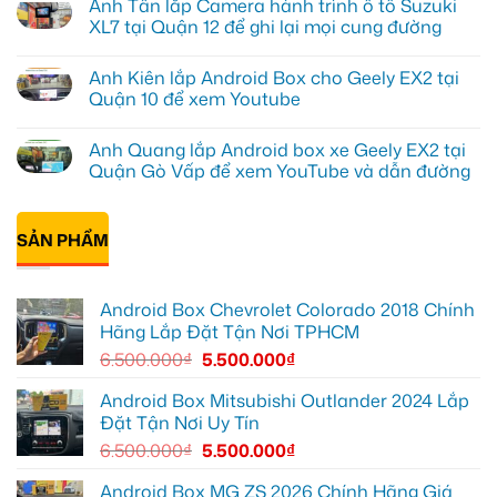
Anh Tấn lắp Camera hành trình ô tô Suzuki
lắp
bình
Android
luận
XL7 tại Quận 12 để ghi lại mọi cung đường
box
ở
Geely
Chú
Không
EX2
Bảy
có
Anh Kiên lắp Android Box cho Geely EX2 tại
tại
độ
bình
Quận
bi
luận
Quận 10 để xem Youtube
1,
gầm
ở
nâng
ô
Anh
Không
cấp
tô
Tấn
có
Anh Quang lắp Android box xe Geely EX2 tại
giải
cho
lắp
bình
trí
Ford
Camera
luận
Quận Gò Vấp để xem YouTube và dẫn đường
Everest
hành
ở
tại
trình
Anh
Không
Thủ
ô
Kiên
có
Đức
tô
lắp
bình
cần
Suzuki
Android
SẢN PHẨM
luận
ánh
XL7
Box
ở
sáng
tại
cho
Anh
tốt
Quận
Geely
Quang
hơn
12
EX2
lắp
Android Box Chevrolet Colorado 2018 Chính
để
tại
Android
ghi
Quận
box
Hãng Lắp Đặt Tận Nơi TPHCM
lại
10
xe
mọi
để
Geely
6.500.000
₫
5.500.000
₫
cung
xem
EX2
đường
Youtube
tại
Quận
Android Box Mitsubishi Outlander 2024 Lắp
Gò
Đặt Tận Nơi Uy Tín
Vấp
để
6.500.000
₫
5.500.000
₫
xem
YouTube
và
Android Box MG ZS 2026 Chính Hãng Giá
dẫn