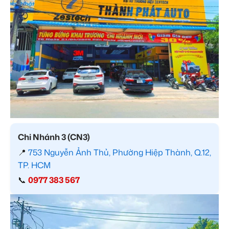
Chi Nhánh 3 (CN3)
📍
753 Nguyễn Ảnh Thủ, Phường Hiệp Thành, Q.12,
TP. HCM
📞
0977 383 567