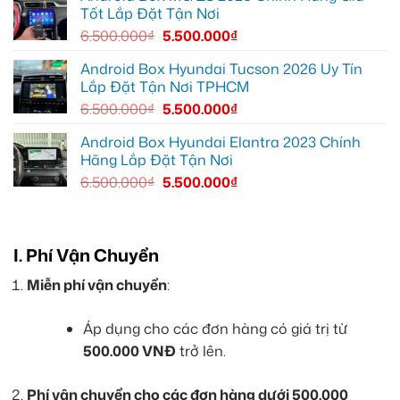
Tốt Lắp Đặt Tận Nơi
đường
6.500.000
₫
5.500.000
₫
Android Box Hyundai Tucson 2026 Uy Tín
Lắp Đặt Tận Nơi TPHCM
6.500.000
₫
5.500.000
₫
Android Box Hyundai Elantra 2023 Chính
Hãng Lắp Đặt Tận Nơi
6.500.000
₫
5.500.000
₫
I. Phí Vận Chuyển
Miễn phí vận chuyển
:
Áp dụng cho các đơn hàng có giá trị từ
500.000 VNĐ
trở lên.
Phí vận chuyển cho các đơn hàng dưới 500.000