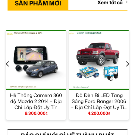
SẢN PHẨM MỚI
Xem tất cả
Hệ Thống Camera 360
Độ Đèn Bi LED Tăng
ỉ
độ Mazda 2 2014 – Địa
Sáng Ford Ranger 2006
Chỉ Lắp Đặt Uy Tín
– Địa Chỉ Lắp Đặt Uy Tín
TPHCM
TPHCM
9.300.000
₫
4.200.000
₫