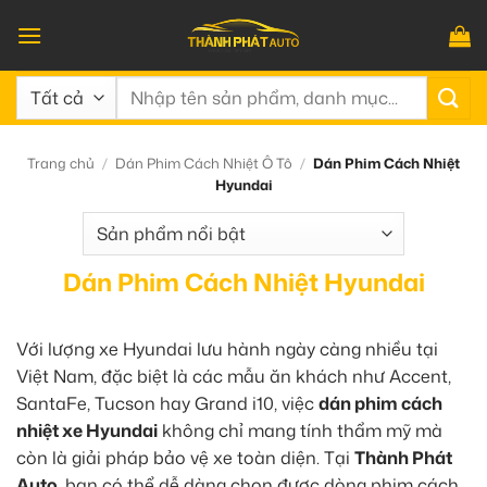
Bỏ
qua
nội
Tìm
dung
kiếm:
Trang chủ
/
Dán Phim Cách Nhiệt Ô Tô
/
Dán Phim Cách Nhiệt
Hyundai
Dán Phim Cách Nhiệt Hyundai
Với lượng xe Hyundai lưu hành ngày càng nhiều tại
Việt Nam, đặc biệt là các mẫu ăn khách như Accent,
SantaFe, Tucson hay Grand i10, việc
dán phim cách
nhiệt xe Hyundai
không chỉ mang tính thẩm mỹ mà
còn là giải pháp bảo vệ xe toàn diện. Tại
Thành Phát
Auto
, bạn có thể dễ dàng chọn được dòng phim cách