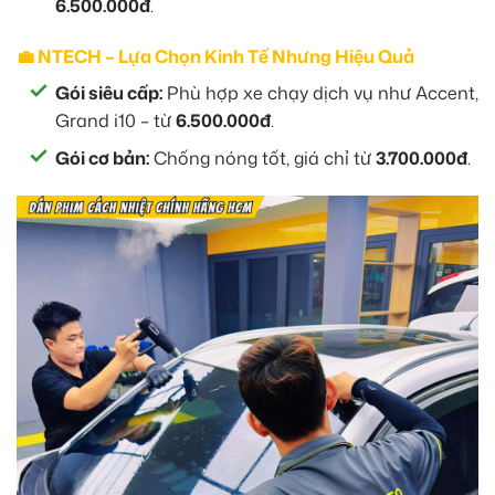
6.500.000đ
.
💼 NTECH – Lựa Chọn Kinh Tế Nhưng Hiệu Quả
Gói siêu cấp:
Phù hợp xe chạy dịch vụ như Accent,
Grand i10 – từ
6.500.000đ
.
Gói cơ bản:
Chống nóng tốt, giá chỉ từ
3.700.000đ
.