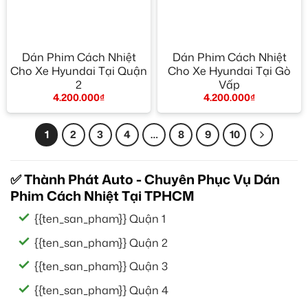
Dán Phim Cách Nhiệt
Dán Phim Cách Nhiệt
Cho Xe Hyundai Tại Quận
Cho Xe Hyundai Tại Gò
2
Vấp
4.200.000
₫
4.200.000
₫
1
2
3
4
…
8
9
10
✅ Thành Phát Auto - Chuyên Phục Vụ Dán
Phim Cách Nhiệt Tại TPHCM
{{ten_san_pham}} Quận 1
{{ten_san_pham}} Quận 2
{{ten_san_pham}} Quận 3
{{ten_san_pham}} Quận 4