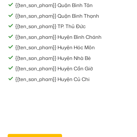
{{ten_san_pham}} Quận Bình Tân
{{ten_san_pham}} Quận Bình Thạnh
{{ten_san_pham}} TP. Thủ Đức
{{ten_san_pham}} Huyện Bình Chánh
{{ten_san_pham}} Huyện Hóc Môn
{{ten_san_pham}} Huyện Nhà Bè
{{ten_san_pham}} Huyện Cần Giờ
{{ten_san_pham}} Huyện Củ Chi