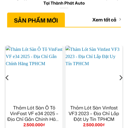
Tại Thành Phát Auto
SẢN PHẨM MỚI
Xem tất cả
Thảm Lót Sàn Ô Tô
Thảm Lót Sàn Vinfast
VinFast VF e34 2025 –
VF3 2023 – Địa Chỉ Lắp
Địa Chỉ Gắn Chính Hãng
Đặt Uy Tín TPHCM
TPHCM
2.500.000
₫
2.500.000
₫