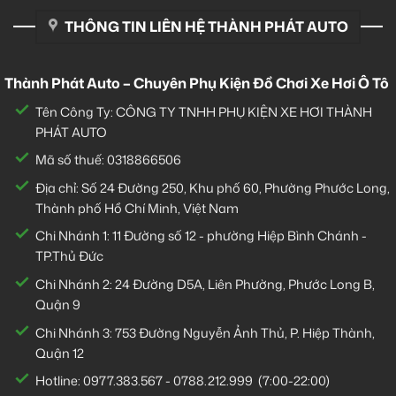
THÔNG TIN LIÊN HỆ THÀNH PHÁT AUTO
Thành Phát Auto – Chuyên Phụ Kiện Đồ Chơi Xe Hơi Ô Tô
Tên Công Ty: CÔNG TY TNHH PHỤ KIỆN XE HƠI THÀNH
PHÁT AUTO
Mã số thuế: 0318866506
Địa chỉ: Số 24 Đường 250, Khu phố 60, Phường Phước Long,
Thành phố Hồ Chí Minh, Việt Nam
Chi Nhánh 1:
11 Đường số 12 - phường Hiệp Bình Chánh -
TP.Thủ Đức
Chi Nhánh 2:
24 Đường D5A, Liên Phường, Phước Long B,
Quận 9
Chi Nhánh 3:
753 Đường Nguyễn Ảnh Thủ, P. Hiệp Thành,
Quận 12
Hotline:
0977.383.567
-
0788.212.999
(7:00-22:00)