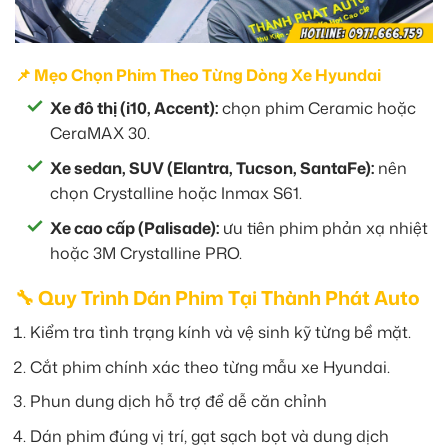
📌 Mẹo Chọn Phim Theo Từng Dòng Xe Hyundai
Xe đô thị (i10, Accent):
chọn phim Ceramic hoặc
CeraMAX 30.
Xe sedan, SUV (Elantra, Tucson, SantaFe):
nên
chọn Crystalline hoặc Inmax S61.
Xe cao cấp (Palisade):
ưu tiên phim phản xạ nhiệt
hoặc 3M Crystalline PRO.
🔧 Quy Trình Dán Phim Tại Thành Phát Auto
Kiểm tra tình trạng kính và vệ sinh kỹ từng bề mặt.
Cắt phim chính xác theo từng mẫu xe Hyundai.
Phun dung dịch hỗ trợ để dễ căn chỉnh
Dán phim đúng vị trí, gạt sạch bọt và dung dịch