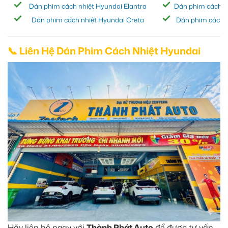
Dán phim cách nhiệt Hyundai Elantra
Dán phim cách n
Dán phim cách nhiệt Hyundai Creta
Dán phim cách n
📞 Liên Hệ Dán Phim Cách Nhiệt Hyundai
Hãy liên hệ ngay với
Thành Phát Auto
để được tư vấn.