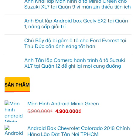
Anh Khải lắp Màn hình ô tô Minio Green cho
bình
luận
Suzuki XL7 tại Quận 9 vì màn zin thiếu tiện ích
ở
Anh
Không
Tấn
có
Anh Đạt lắp Android box Geely EX2 tại Quận
lắp
bình
màn
luận
1, nâng cấp giải trí
hình
ở
Minio
Anh
Không
Green
Khải
có
Chú Bảy độ bi gầm ô tô cho Ford Everest tại
cho
lắp
bình
Honda
Màn
luận
Thủ Đức cần ánh sáng tốt hơn
CR-
hình
ở
V
ô
Anh
Không
ở
tô
Đạt
có
Anh Tấn lắp Camera hành trình ô tô Suzuki
Quận
Minio
lắp
bình
12
Green
Android
luận
XL7 tại Quận 12 để ghi lại mọi cung đường
cho
box
ở
Suzuki
Geely
Chú
Không
XL7
EX2
Bảy
có
tại
tại
độ
bình
Quận
Quận
bi
SẢN PHẨM
luận
9
1,
gầm
ở
vì
nâng
ô
Anh
màn
cấp
tô
Tấn
zin
giải
cho
lắp
Màn Hình Android Minio Green
thiếu
trí
Ford
Camera
tiện
Everest
hành
5.900.000
₫
4.900.000
₫
ích
tại
trình
Thủ
ô
Đức
tô
cần
Suzuki
ánh
XL7
Android Box Chevrolet Colorado 2018 Chính
sáng
tại
Hãng Lắp Đặt Tận Nơi TPHCM
tốt
Quận