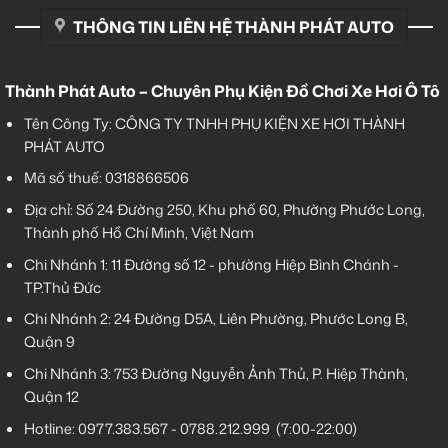
THÔNG TIN LIÊN HỆ THÀNH PHÁT AUTO
Thành Phát Auto – Chuyên Phụ Kiện Đồ Chơi Xe Hơi Ô Tô
Tên Công Ty: CÔNG TY TNHH PHỤ KIỆN XE HƠI THÀNH
PHÁT AUTO
Mã số thuế: 0318866506
Địa chỉ: Số 24 Đường 250, Khu phố 60, Phường Phước Long,
Thành phố Hồ Chí Minh, Việt Nam
Chi Nhánh 1:
11 Đường số 12 - phường Hiệp Bình Chánh -
TP.Thủ Đức
Chi Nhánh 2:
24 Đường D5A, Liên Phường, Phước Long B,
Quận 9
Chi Nhánh 3:
753 Đường Nguyễn Ảnh Thủ, P. Hiệp Thành,
Quận 12
Hotline:
0977.383.567
-
0788.212.999
(7:00-22:00)