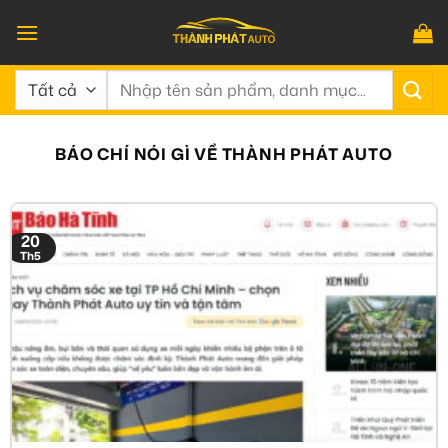
Bỏ
qua
nội
Tìm
dung
kiếm:
BÁO CHÍ NÓI GÌ VỀ THÀNH PHÁT AUTO
20
Th5