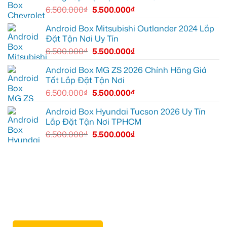
hơn
12
6.500.000
₫
5.500.000
₫
để
ghi
lại
Android Box Mitsubishi Outlander 2024 Lắp
mọi
Đặt Tận Nơi Uy Tín
cung
đường
6.500.000
₫
5.500.000
₫
Android Box MG ZS 2026 Chính Hãng Giá
Tốt Lắp Đặt Tận Nơi
6.500.000
₫
5.500.000
₫
Android Box Hyundai Tucson 2026 Uy Tín
Lắp Đặt Tận Nơi TPHCM
6.500.000
₫
5.500.000
₫