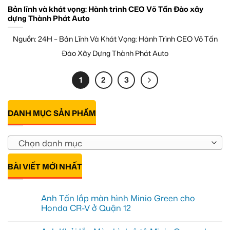
Bản lĩnh và khát vọng: Hành trình CEO Võ Tấn Đào xây
dựng Thành Phát Auto
Nguồn: 24H – Bản Lĩnh Và Khát Vọng: Hành Trình CEO Võ Tấn
Đào Xây Dựng Thành Phát Auto
1
2
3
DANH MỤC SẢN PHẨM
Chọn danh mục
BÀI VIẾT MỚI NHẤT
Anh Tấn lắp màn hình Minio Green cho
Honda CR-V ở Quận 12
Không
có