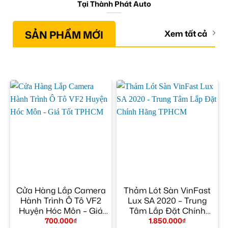
Tại Thành Phát Auto
SẢN PHẨM MỚI
Xem tất cả
Cửa Hàng Lắp Camera
Thảm Lót Sàn VinFast
Hành Trình Ô Tô VF2
Lux SA 2020 – Trung
Huyện Hóc Môn – Giá
Tâm Lắp Đặt Chính
Tốt TPHCM
Hãng TPHCM
700.000
₫
1.850.000
₫