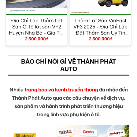
Địa Chỉ Lắp Thảm Lót
Thảm Lót Sàn VinFast
Sàn Ô Tô lót sàn VF2
VF3 2025 – Địa Chỉ Lắp
Huyện Nhà Bè – Giá Tốt
Đặt Thảm Sàn Uy Tín
TPHCM
TPHCM
2.500.000
₫
2.500.000
₫
BÁO CHÍ NÓI GÌ VỀ THÀNH PHÁT
AUTO
Nhiều
trang báo và kênh truyền thông
đã nhắc đến
Thành Phát Auto qua các câu chuyện về dịch vụ,
sản phẩm và hành trình phát triển thương hiệu
trong lĩnh vực phụ kiện ô tô.