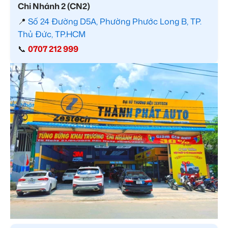
Chi Nhánh 2 (CN2)
📍
Số 24 Đường D5A, Phường Phước Long B, TP.
Thủ Đức, TP.HCM
📞
0707 212 999