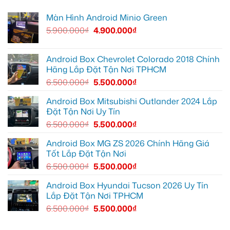
màn
cấp
tô
Tấn
zin
giải
cho
lắp
Màn Hình Android Minio Green
thiếu
trí
Ford
Camera
tiện
Everest
hành
5.900.000
₫
4.900.000
₫
ích
tại
trình
Thủ
ô
Đức
tô
cần
Suzuki
ánh
XL7
Android Box Chevrolet Colorado 2018 Chính
sáng
tại
Hãng Lắp Đặt Tận Nơi TPHCM
tốt
Quận
hơn
12
6.500.000
₫
5.500.000
₫
để
ghi
lại
Android Box Mitsubishi Outlander 2024 Lắp
mọi
Đặt Tận Nơi Uy Tín
cung
đường
6.500.000
₫
5.500.000
₫
Android Box MG ZS 2026 Chính Hãng Giá
Tốt Lắp Đặt Tận Nơi
6.500.000
₫
5.500.000
₫
Android Box Hyundai Tucson 2026 Uy Tín
Lắp Đặt Tận Nơi TPHCM
6.500.000
₫
5.500.000
₫