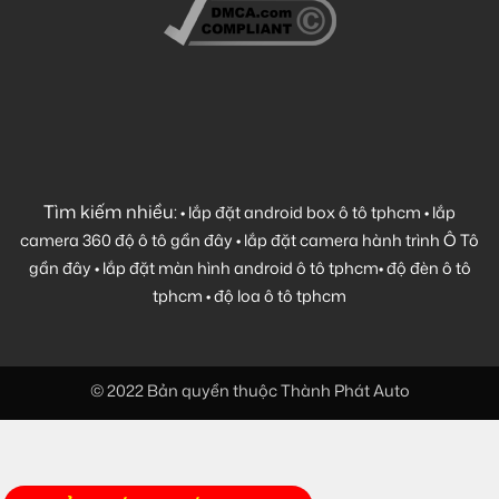
Tìm kiếm nhiều:
•
lắp đặt android box ô tô tphcm
•
lắp
camera 360 độ ô tô gần đây
•
lắp đặt camera hành trình Ô Tô
gần đây
•
lắp đặt màn hình android ô tô tphcm
•
độ đèn ô tô
tphcm
•
độ loa ô tô tphcm
© 2022 Bản quyền thuộc Thành Phát Auto