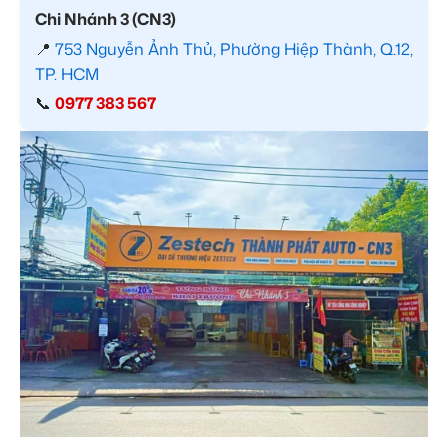
Chi Nhánh 3 (CN3)
📍
753 Nguyễn Ảnh Thủ, Phường Hiệp Thành, Q.12,
TP. HCM
📞
0977 383 567