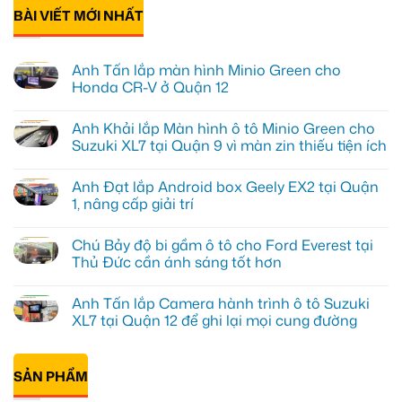
BÀI VIẾT MỚI NHẤT
Anh Tấn lắp màn hình Minio Green cho
Honda CR-V ở Quận 12
Không
có
Anh Khải lắp Màn hình ô tô Minio Green cho
bình
luận
Suzuki XL7 tại Quận 9 vì màn zin thiếu tiện ích
ở
Anh
Không
Tấn
có
Anh Đạt lắp Android box Geely EX2 tại Quận
lắp
bình
màn
luận
1, nâng cấp giải trí
hình
ở
Minio
Anh
Không
Green
Khải
có
Chú Bảy độ bi gầm ô tô cho Ford Everest tại
cho
lắp
bình
Honda
Màn
luận
Thủ Đức cần ánh sáng tốt hơn
CR-
hình
ở
V
ô
Anh
Không
ở
tô
Đạt
có
Anh Tấn lắp Camera hành trình ô tô Suzuki
Quận
Minio
lắp
bình
12
Green
Android
luận
XL7 tại Quận 12 để ghi lại mọi cung đường
cho
box
ở
Suzuki
Geely
Chú
Không
XL7
EX2
Bảy
có
tại
tại
độ
bình
Quận
Quận
bi
SẢN PHẨM
luận
9
1,
gầm
ở
vì
nâng
ô
Anh