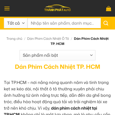
Bỏ
qua
nội
Tìm
dung
kiếm:
Trang chủ
/
Dán Phim Cách Nhiệt Ô Tô
/
Dán Phim Cách Nhiệt
TP. HCM
Dán Phim Cách Nhiệt TP. HCM
Tại TP.HCM – nơi nắng nóng quanh năm và tình trạng
kẹt xe kéo dài, nội thất ô tô thường xuyên phải chịu
ảnh hưởng từ ánh nắng trực tiếp, dẫn đến da ghế bong
tróc, điều hòa hoạt động quá tải và trải nghiệm lái xe
trở nên khó chịu. Vì vậy,
dán phim cách nhiệt tại
TP.HCM
không chỉ là một lựa chọn, mà là nhu cầu cần