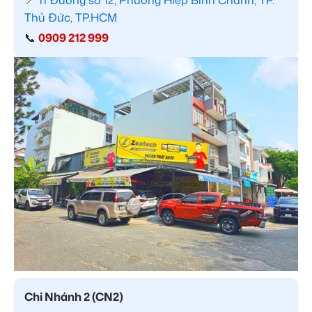
📍
11 Đường số 12, Phường Hiệp Bình Chánh, TP.
Thủ Đức, TP.HCM
📞
0909 212 999
Chi Nhánh 2 (CN2)