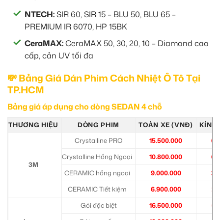
NTECH:
SIR 60, SIR 15 – BLU 50, BLU 65 –
PREMIUM IR 6070, HP 15BK
CeraMAX:
CeraMAX 50, 30, 20, 10 – Diamond cao
cấp, cản UV tối đa
💸 Bảng Giá Dán Phim Cách Nhiệt Ô Tô Tại
TP.HCM
Bảng giá áp dụng cho dòng SEDAN 4 chỗ
THƯƠNG HIỆU
DÒNG PHIM
TOÀN XE (VNĐ)
KÍNH 
Crystalline PRO
15.500.000
6.
Crystalline Hồng Ngoại
10.800.000
6.
3M
CERAMIC hồng ngoại
9.000.000
3.
CERAMIC Tiết kiệm
6.900.000
2.
Gói đặc biệt
16.500.000
6.