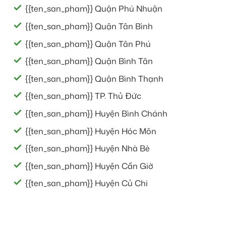
{{ten_san_pham}} Quận Phú Nhuận
{{ten_san_pham}} Quận Tân Bình
{{ten_san_pham}} Quận Tân Phú
{{ten_san_pham}} Quận Bình Tân
{{ten_san_pham}} Quận Bình Thạnh
{{ten_san_pham}} TP. Thủ Đức
{{ten_san_pham}} Huyện Bình Chánh
{{ten_san_pham}} Huyện Hóc Môn
{{ten_san_pham}} Huyện Nhà Bè
{{ten_san_pham}} Huyện Cần Giờ
{{ten_san_pham}} Huyện Củ Chi