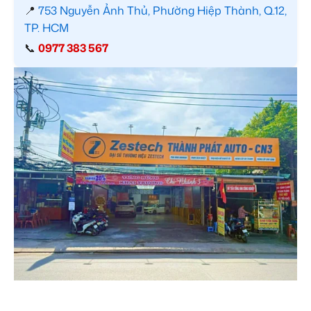
📍
753 Nguyễn Ảnh Thủ, Phường Hiệp Thành, Q.12,
TP. HCM
📞
0977 383 567