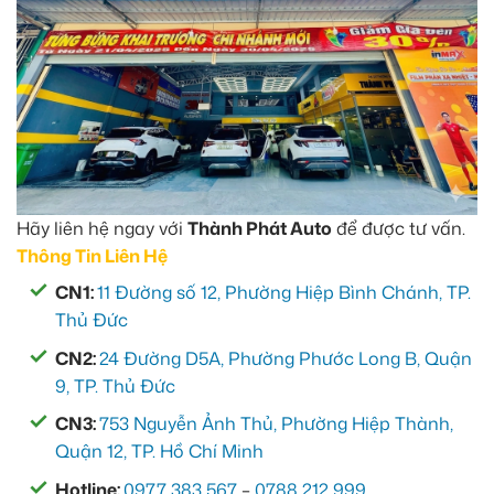
Hãy liên hệ ngay với
Thành Phát Auto
để được tư vấn.
Thông Tin Liên Hệ
CN1:
11 Đường số 12, Phường Hiệp Bình Chánh, TP.
Thủ Đức
CN2:
24 Đường D5A, Phường Phước Long B, Quận
9, TP. Thủ Đức
CN3:
753 Nguyễn Ảnh Thủ, Phường Hiệp Thành,
Quận 12, TP. Hồ Chí Minh
Hotline:
0977 383 567
–
0788 212 999