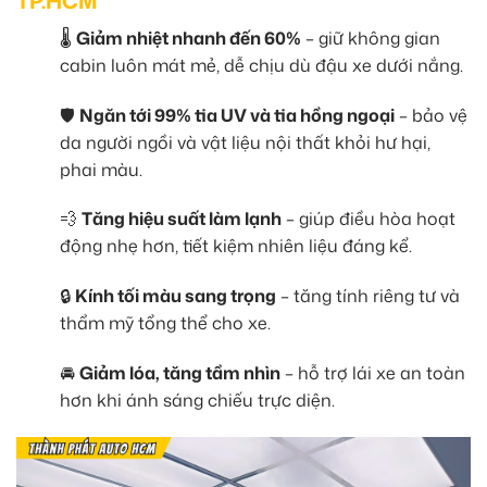
TP.HCM
🌡️
Giảm nhiệt nhanh đến 60%
– giữ không gian
cabin luôn mát mẻ, dễ chịu dù đậu xe dưới nắng.
🛡️
Ngăn tới 99% tia UV và tia hồng ngoại
– bảo vệ
da người ngồi và vật liệu nội thất khỏi hư hại,
phai màu.
💨
Tăng hiệu suất làm lạnh
– giúp điều hòa hoạt
động nhẹ hơn, tiết kiệm nhiên liệu đáng kể.
🔒
Kính tối màu sang trọng
– tăng tính riêng tư và
thẩm mỹ tổng thể cho xe.
🚘
Giảm lóa, tăng tầm nhìn
– hỗ trợ lái xe an toàn
hơn khi ánh sáng chiếu trực diện.