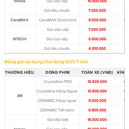
Inmax
Gói cao cấp
10.000.000
3.
Gói tiêu chuẩn
7.000.000
2.
CeraMAX
CeraMAX Dinamond
9.500.000
3.
Gói siêu cấp
7.000.000
2.
NTECH
Gói cao cấp
5.500.000
2.
Gói tiêu chuẩn
4.200.000
1.
Bảng giá áp dụng cho dòng SUV 7 chỗ
THƯƠNG HIỆU
DÒNG PHIM
TOÀN XE (VNĐ)
KÍNH 
Crystalline PRO
15.500.000
6.
Crystalline Hồng Ngoại
10.800.000
6.
3M
CERAMIC hồng ngoại
9.000.000
3.
CERAMIC Tiết kiệm
6.900.000
2.
Gói đặc biệt
16.500.000
6.
Inmax
Gói cao cấp
10.000.000
3.