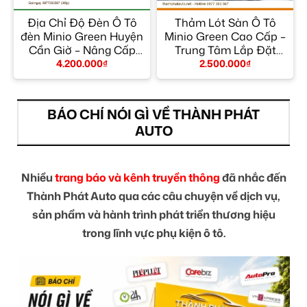
a
Địa Chỉ Độ Đèn Ô Tô
Thảm Lót Sàn Ô Tô
đèn Minio Green Huyện
Minio Green Cao Cấp –
Cần Giờ – Nâng Cấp
Trung Tâm Lắp Đặt
Chính Hãng
Chính Hãng TPHCM
4.200.000
₫
2.500.000
₫
BÁO CHÍ NÓI GÌ VỀ THÀNH PHÁT
AUTO
Nhiều
trang báo và kênh truyền thông
đã nhắc đến
Thành Phát Auto qua các câu chuyện về dịch vụ,
sản phẩm và hành trình phát triển thương hiệu
trong lĩnh vực phụ kiện ô tô.