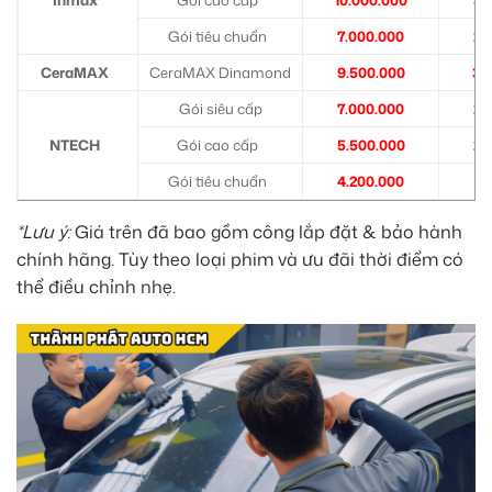
Gói tiêu chuẩn
7.000.000
2.
CeraMAX
CeraMAX Dinamond
9.500.000
3.
Gói siêu cấp
7.000.000
2.
NTECH
Gói cao cấp
5.500.000
2.
Gói tiêu chuẩn
4.200.000
1.
*Lưu ý:
Giá trên đã bao gồm công lắp đặt & bảo hành
chính hãng. Tùy theo loại phim và ưu đãi thời điểm có
thể điều chỉnh nhẹ.