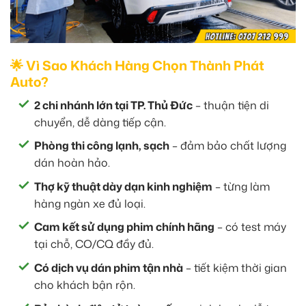
🌟 Vì Sao Khách Hàng Chọn Thành Phát
Auto?
2 chi nhánh lớn tại TP. Thủ Đức
– thuận tiện di
chuyển, dễ dàng tiếp cận.
Phòng thi công lạnh, sạch
– đảm bảo chất lượng
dán hoàn hảo.
Thợ kỹ thuật dày dạn kinh nghiệm
– từng làm
hàng ngàn xe đủ loại.
Cam kết sử dụng phim chính hãng
– có test máy
tại chỗ, CO/CQ đầy đủ.
Có dịch vụ dán phim tận nhà
– tiết kiệm thời gian
cho khách bận rộn.