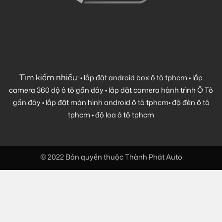
Tìm kiếm nhiều:
•
lắp đặt android box ô tô tphcm
•
lắp
camera 360 độ ô tô gần đây
•
lắp đặt camera hành trình Ô Tô
gần đây
•
lắp đặt màn hình android ô tô tphcm
•
độ đèn ô tô
tphcm
•
độ loa ô tô tphcm
© 2022 Bản quyền thuộc Thành Phát Auto