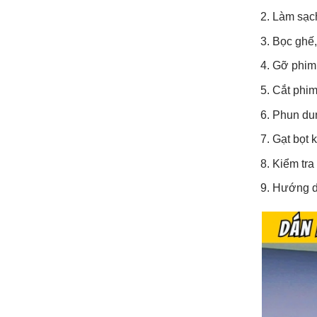
Làm sạch
Bọc ghế, 
Gỡ phim 
Cắt phim
Phun dung
Gạt bọt k
Kiểm tra 
Hướng d