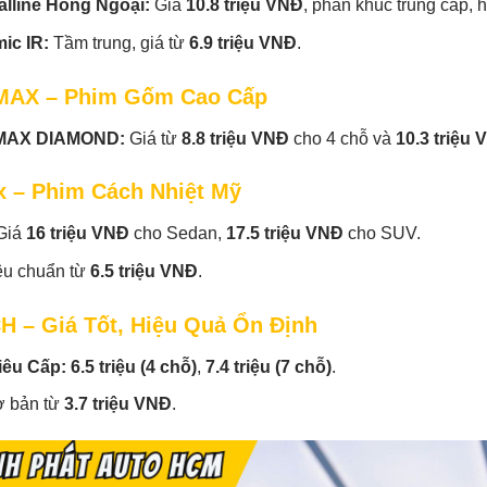
alline Hồng Ngoại:
Giá
10.8 triệu VNĐ
, phân khúc trung cấp, 
ic IR:
Tầm trung, giá từ
6.9 triệu VNĐ
.
MAX – Phim Gốm Cao Cấp
MAX DIAMOND:
Giá từ
8.8 triệu VNĐ
cho 4 chỗ và
10.3 triệu
x – Phim Cách Nhiệt Mỹ
Giá
16 triệu VNĐ
cho Sedan,
17.5 triệu VNĐ
cho SUV.
iêu chuẩn từ
6.5 triệu VNĐ
.
H – Giá Tốt, Hiệu Quả Ổn Định
iêu Cấp:
6.5 triệu (4 chỗ)
,
7.4 triệu (7 chỗ)
.
ơ bản từ
3.7 triệu VNĐ
.