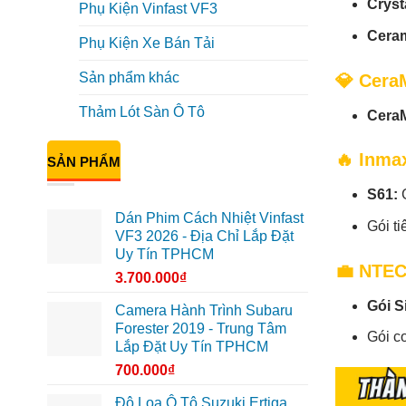
Cryst
Phụ Kiện Vinfast VF3
Ceram
Phụ Kiện Xe Bán Tải
Sản phẩm khác
💎 Cera
Thảm Lót Sàn Ô Tô
Cera
🔥 Inma
SẢN PHẨM
S61:
Dán Phim Cách Nhiệt Vinfast
Gói t
VF3 2026 - Địa Chỉ Lắp Đặt
Uy Tín TPHCM
💼 NTEC
3.700.000
₫
Gói S
Camera Hành Trình Subaru
Forester 2019 - Trung Tâm
Gói c
Lắp Đặt Uy Tín TPHCM
700.000
₫
Độ Loa Ô Tô Suzuki Ertiga