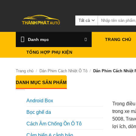
Bỏ
qua
Tìm
nội
kiếm:
dung
Danh mục
TRANG CHỦ
TỔNG HỢP PHỤ KIỆN
Trang chủ
/
Dán Phim Cách Nhiệt Ô Tô
/
Dán Phim Cách Nhiệt 
DANH MỤC SẢN PHẨM
Android Box
Trong điều
trong xe m
Bọc ghế da
5008, Trave
Cách Âm Chống Ồn Ô Tô
lợi ích, dò
Cảm biến & cảnh báo