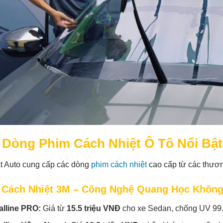
c Dòng Phim Cách Nhiệt Ô Tô Nổi Bật
t Auto cung cấp các dòng
phim cách nhiệt
cao cấp từ các thươn
 Cách Nhiệt 3M – Công Nghệ Quang Học Không
alline PRO:
Giá từ
15.5 triệu VNĐ
cho xe Sedan, chống UV 99.