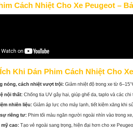
him Cách Nhiệt Cho Xe Peugeot – B
 Ích Khi Dán Phim Cách Nhiệt Cho X
 nóng, cách nhiệt vượt trội:
Giảm nhiệt độ trong xe từ 6–15°C
ệ nội thất:
Chống tia UV gây hại, giúp ghế da, taplo và các chi
iệm nhiên liệu:
Giảm áp lực cho máy lạnh, tiết kiệm xăng khi sử
sự riêng tư:
Phim tối màu ngăn người ngoài nhìn vào trong xe
 mỹ cao:
Tạo vẻ ngoài sang trọng, hiện đại hơn cho xe Peugeo