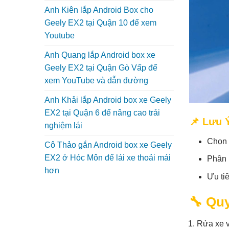
Anh Kiên lắp Android Box cho
Geely EX2 tại Quận 10 để xem
Youtube
Anh Quang lắp Android box xe
Geely EX2 tại Quận Gò Vấp để
xem YouTube và dẫn đường
Anh Khải lắp Android box xe Geely
EX2 tại Quận 6 để nâng cao trải
📌 Lưu 
nghiệm lái
Chọn 
Cô Thảo gắn Android box xe Geely
EX2 ở Hóc Môn để lái xe thoải mái
Phân 
hơn
Ưu ti
🔧 Quy
Rửa xe v