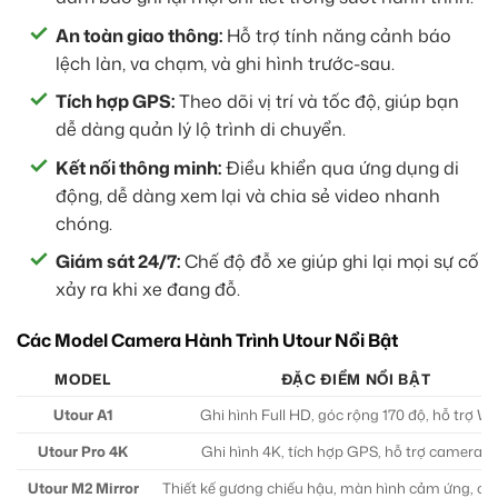
An toàn giao thông:
Hỗ trợ tính năng cảnh báo
lệch làn, va chạm, và ghi hình trước-sau.
Tích hợp GPS:
Theo dõi vị trí và tốc độ, giúp bạn
dễ dàng quản lý lộ trình di chuyển.
Kết nối thông minh:
Điều khiển qua ứng dụng di
động, dễ dàng xem lại và chia sẻ video nhanh
chóng.
Giám sát 24/7:
Chế độ đỗ xe giúp ghi lại mọi sự cố
xảy ra khi xe đang đỗ.
Các Model Camera Hành Trình Utour Nổi Bật
MODEL
ĐẶC ĐIỂM NỔI BẬT
Utour A1
Ghi hình Full HD, góc rộng 170 độ, hỗ trợ 
Utour Pro 4K
Ghi hình 4K, tích hợp GPS, hỗ trợ camera s
Utour M2 Mirror
Thiết kế gương chiếu hậu, màn hình cảm ứng, ca