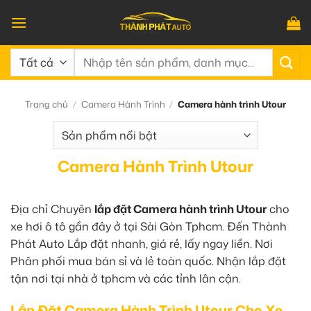
Bỏ
qua
nội
Tìm
dung
kiếm:
Trang chủ
/
Camera Hành Trình
/
Camera hành trình Utour
Camera Hành Trình Utour
Địa chỉ Chuyên
lắp đặt Camera hành trình Utour
cho
xe hơi ô tô gần đây ở tại Sài Gòn Tphcm. Đến Thành
Phát Auto Lắp đặt nhanh, giá rẻ, lấy ngay liền. Nơi
Phân phối mua bán sỉ và lẻ toàn quốc. Nhận lắp đặt
tận nơi tại nhà ở tphcm và các tỉnh lân cận.
Lắp Đặt Camera Hành Trình Utour Cho Xe