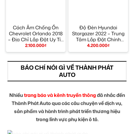
Cách Âm Chống Ồn
Độ Đèn Hyundai
Chevrolet Orlando 2018
Stargazer 2022 – Trung
– Địa Chỉ Lắp Đặt Uy Tín
Tâm Lắp Đặt Chính
TPHCM
Hãng Giá Tốt TPHCM
2.100.000
₫
4.200.000
₫
BÁO CHÍ NÓI GÌ VỀ THÀNH PHÁT
AUTO
Nhiều
trang báo và kênh truyền thông
đã nhắc đến
Thành Phát Auto qua các câu chuyện về dịch vụ,
sản phẩm và hành trình phát triển thương hiệu
trong lĩnh vực phụ kiện ô tô.