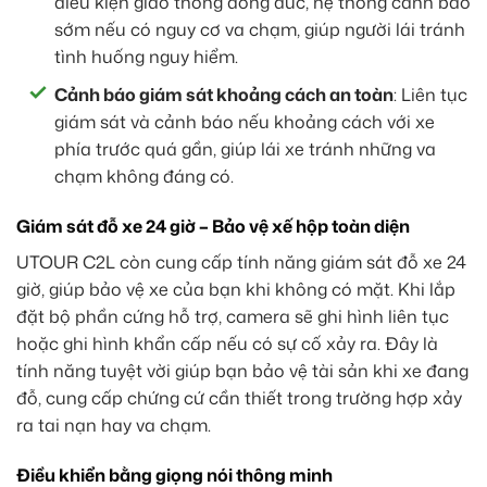
điều kiện giao thông đông đúc, hệ thống cảnh báo
sớm nếu có nguy cơ va chạm, giúp người lái tránh
tình huống nguy hiểm.
Cảnh báo giám sát khoảng cách an toàn
: Liên tục
giám sát và cảnh báo nếu khoảng cách với xe
phía trước quá gần, giúp lái xe tránh những va
chạm không đáng có.
Giám sát đỗ xe 24 giờ – Bảo vệ xế hộp toàn diện
UTOUR C2L còn cung cấp tính năng giám sát đỗ xe 24
giờ, giúp bảo vệ xe của bạn khi không có mặt. Khi lắp
đặt bộ phần cứng hỗ trợ, camera sẽ ghi hình liên tục
hoặc ghi hình khẩn cấp nếu có sự cố xảy ra. Đây là
tính năng tuyệt vời giúp bạn bảo vệ tài sản khi xe đang
đỗ, cung cấp chứng cứ cần thiết trong trường hợp xảy
ra tai nạn hay va chạm.
Điều khiển bằng giọng nói thông minh