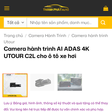
Bỏ
qua
nội
Tìm
dung
kiếm:
Trang chủ
/
Camera Hành Trình
/
Camera hành trình
Utour
Camera hành trình AI ADAS 4K
UTOUR C2L cho ô tô xe hơi
Lưu ý: Bảng giá, hình ảnh, thông số kỹ thuật và quà tặng có thể thay
đổi. Vui lòng liên hệ trực tiếp để được tư vấn chính xác và phù hợp.