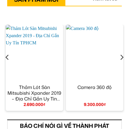
–
Thảm Lót Sàn
Camera 360 độ
Mitsubishi Xpander 2019
– Địa Chỉ Gắn Uy Tín
TPHCM
2.690.000
₫
9.300.000
₫
BÁO CHÍ NÓI GÌ VỀ THÀNH PHÁT