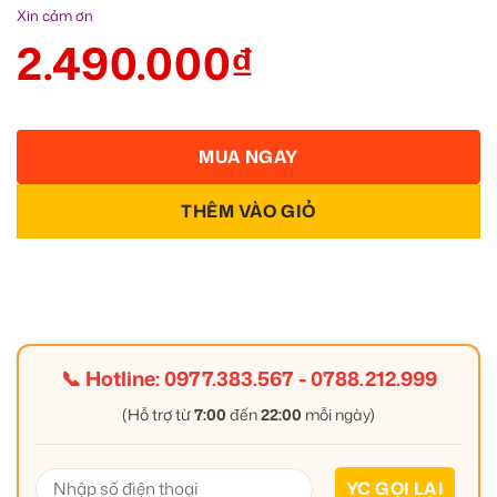
Xin cảm ơn
2.490.000
₫
MUA NGAY
THÊM VÀO GIỎ
📞 Hotline:
0977.383.567
-
0788.212.999
(Hỗ trợ từ
7:00
đến
22:00
mỗi ngày)