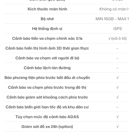
Kích thước màn hình
Không có màn hì
Bộ nhớ
MIN 16GB – MAX 12
Hệ thống định vị
GPS
Cảnh báo tiền va chạm chính xác 0.1s
√ (với ô tô)
Cảnh báo hiển thị hình ảnh 3D thời gian thực
–
Cảnh báo va chạm với người đi bộ
–
Cảnh báo lệch làn đường
–
Báo phương tiện phía trước bắt đầu di chuyển
√
Cảnh báo va chạm phía trước trong đô thị
√
Cảnh báo giám sát khoảng cách phía trước
√
Cảnh báo biển giới hạn tốc độ và khu dân cư
–
Tùy chọn mức độ cảnh báo ADAS
√
Giám sát đỗ xe 24h (option)
√