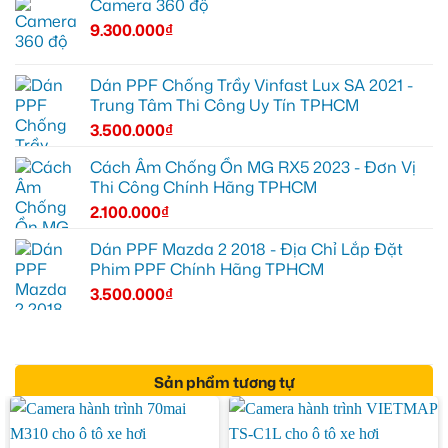
Camera 360 độ
9.300.000
₫
Dán PPF Chống Trầy Vinfast Lux SA 2021 -
Trung Tâm Thi Công Uy Tín TPHCM
3.500.000
₫
Cách Âm Chống Ồn MG RX5 2023 - Đơn Vị
Thi Công Chính Hãng TPHCM
2.100.000
₫
Dán PPF Mazda 2 2018 - Địa Chỉ Lắp Đặt
Phim PPF Chính Hãng TPHCM
3.500.000
₫
Sản phẩm tương tự