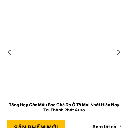
Tổng Hợp Các Mẫu Bọc Ghế Da Ô Tô Mới Nhất Hiện Nay
Tại Thành Phát Auto
SẢN PHẨM MỚI
Xem tất cả