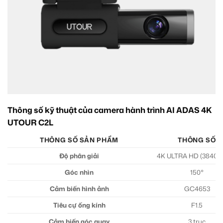
Thông số kỹ thuật của camera hành trình AI ADAS 4K
UTOUR C2L
THÔNG SỐ SẢN PHẨM
THÔNG SỐ
Độ phân giải
4K ULTRA HD (3840×2
Góc nhìn
150°
Cảm biến hình ảnh
GC4653
Tiêu cự ống kính
F1.5
Cảm biến góc quay
3 trục