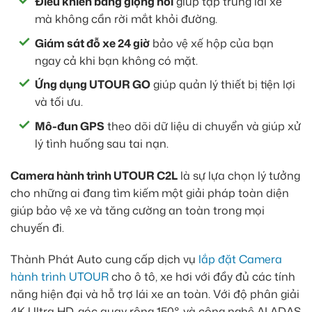
Điều khiển bằng giọng nói
giúp tập trung lái xe
mà không cần rời mắt khỏi đường.
Giám sát đỗ xe 24 giờ
bảo vệ xế hộp của bạn
ngay cả khi bạn không có mặt.
Ứng dụng UTOUR GO
giúp quản lý thiết bị tiện lợi
và tối ưu.
Mô-đun GPS
theo dõi dữ liệu di chuyển và giúp xử
lý tình huống sau tai nạn.
Camera hành trình UTOUR C2L
là sự lựa chọn lý tưởng
cho những ai đang tìm kiếm một giải pháp toàn diện
giúp bảo vệ xe và tăng cường an toàn trong mọi
chuyến đi.
Thành Phát Auto cung cấp dịch vụ
lắp đặt Camera
hành trình UTOUR
cho ô tô, xe hơi với đầy đủ các tính
năng hiện đại và hỗ trợ lái xe an toàn. Với độ phân giải
4K Ultra HD, góc quay rộng 150°, và công nghệ AI ADAS