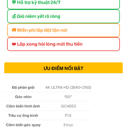
💬 Hỗ trợ kỹ thuật 24/7
💰 Giá niêm yết rõ ràng
🚚 Miễn phí lắp đặt tận nơi
❤️ Lắp xong hài lòng mới thu tiền
ƯU ĐIỂM NỔI BẬT
Độ phân giải
4K ULTRA HD (3840×2160)
Góc nhìn
150°
Cảm biến hình ảnh
GC4653
Tiêu cự ống kính
F1.5
Cảm biến góc quay
3 trục