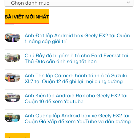
Chọn danh mục
BÀI VIẾT MỚI NHẤT
Anh Đạt lắp Android box Geely EX2 tại Quận
1, nâng cấp giải trí
Không
có
Chú Bảy độ bi gầm ô tô cho Ford Everest tại
bình
luận
Thủ Đức cần ánh sáng tốt hơn
ở
Anh
Không
Đạt
có
Anh Tấn lắp Camera hành trình ô tô Suzuki
lắp
bình
Android
luận
XL7 tại Quận 12 để ghi lại mọi cung đường
box
ở
Geely
Chú
Không
EX2
Bảy
có
Anh Kiên lắp Android Box cho Geely EX2 tại
tại
độ
bình
Quận
bi
luận
Quận 10 để xem Youtube
1,
gầm
ở
nâng
ô
Anh
Không
cấp
tô
Tấn
có
Anh Quang lắp Android box xe Geely EX2 tại
giải
cho
lắp
bình
trí
Ford
Camera
luận
Quận Gò Vấp để xem YouTube và dẫn đường
Everest
hành
ở
tại
trình
Anh
Không
Thủ
ô
Kiên
có
Đức
tô
lắp
bình