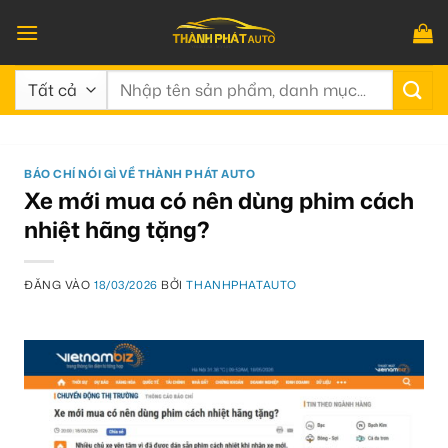
Bỏ
qua
nội
Tìm
dung
kiếm:
BÁO CHÍ NÓI GÌ VỀ THÀNH PHÁT AUTO
Xe mới mua có nên dùng phim cách
nhiệt hãng tặng?
ĐĂNG VÀO
18/03/2026
BỞI
THANHPHATAUTO