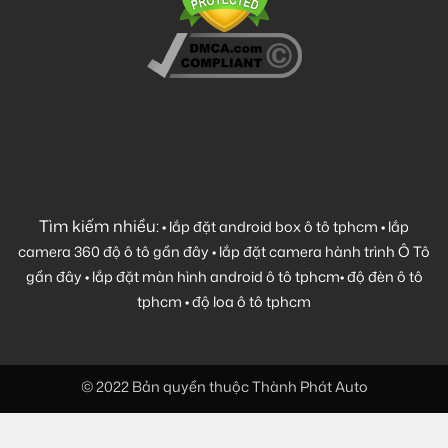
Tìm kiếm nhiều:
•
lắp đặt android box ô tô tphcm
•
lắp
camera 360 độ ô tô gần đây
•
lắp đặt camera hành trình Ô Tô
gần đây
•
lắp đặt màn hình android ô tô tphcm
•
độ đèn ô tô
tphcm
•
độ loa ô tô tphcm
© 2022 Bản quyền thuộc Thành Phát Auto