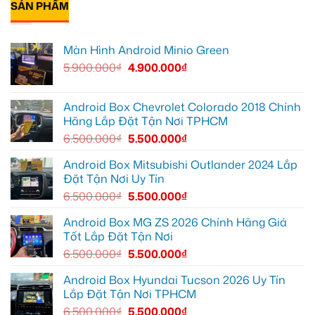
cần
Suzuki
Android
SẢN PHẨM
luận
ánh
XL7
Box
ở
sáng
tại
cho
Anh
tốt
Quận
Geely
Quang
hơn
12
EX2
lắp
Màn Hình Android Minio Green
để
tại
Android
ghi
Quận
box
5.900.000
₫
4.900.000
₫
lại
10
xe
mọi
để
Geely
cung
xem
EX2
đường
Youtube
tại
Quận
Android Box Chevrolet Colorado 2018 Chính
Gò
Hãng Lắp Đặt Tận Nơi TPHCM
Vấp
để
6.500.000
₫
5.500.000
₫
xem
YouTube
và
Android Box Mitsubishi Outlander 2024 Lắp
dẫn
Đặt Tận Nơi Uy Tín
đường
6.500.000
₫
5.500.000
₫
Android Box MG ZS 2026 Chính Hãng Giá
Tốt Lắp Đặt Tận Nơi
6.500.000
₫
5.500.000
₫
Android Box Hyundai Tucson 2026 Uy Tín
Lắp Đặt Tận Nơi TPHCM
6.500.000
₫
5.500.000
₫