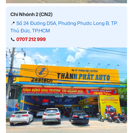
Chi Nhánh 2 (CN2)
📍
Số 24 Đường D5A, Phường Phước Long B, TP.
Thủ Đức, TP.HCM
📞
0707 212 999