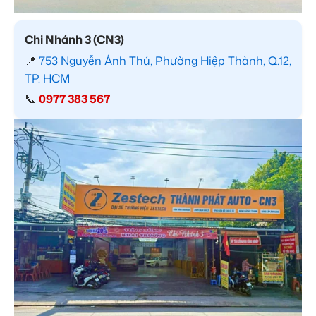
Chi Nhánh 3 (CN3)
📍
753 Nguyễn Ảnh Thủ, Phường Hiệp Thành, Q.12,
TP. HCM
📞
0977 383 567