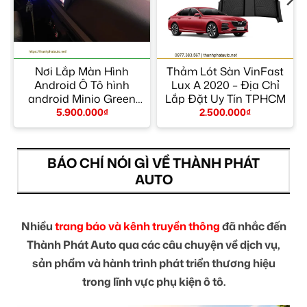
Nơi Lắp Màn Hình
Thảm Lót Sàn VinFast
Android Ô Tô hình
Lux A 2020 – Địa Chỉ
android Minio Green
Lắp Đặt Uy Tín TPHCM
quận 7 – Giá Tốt TPHCM
5.900.000
₫
2.500.000
₫
BÁO CHÍ NÓI GÌ VỀ THÀNH PHÁT
AUTO
Nhiều
trang báo và kênh truyền thông
đã nhắc đến
Thành Phát Auto qua các câu chuyện về dịch vụ,
sản phẩm và hành trình phát triển thương hiệu
trong lĩnh vực phụ kiện ô tô.