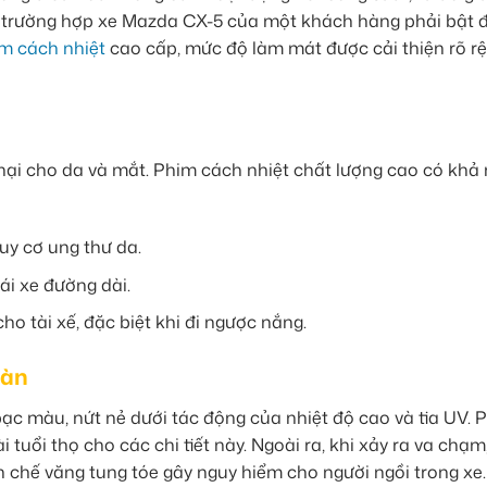
p trường hợp xe Mazda CX-5 của một khách hàng phải bật 
m cách nhiệt
cao cấp, mức độ làm mát được cải thiện rõ rệ
 hại cho da và mắt. Phim cách nhiệt chất lượng cao có khả
uy cơ ung thư da.
ái xe đường dài.
o tài xế, đặc biệt khi đi ngược nắng.
oàn
 bạc màu, nứt nẻ dưới tác động của nhiệt độ cao và tia UV. 
 tuổi thọ cho các chi tiết này. Ngoài ra, khi xảy ra va chạm
n chế văng tung tóe gây nguy hiểm cho người ngồi trong xe.