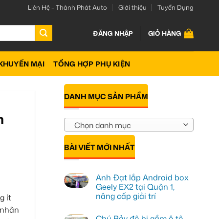
Liên Hệ – Thành Phát Auto
Giới thiệu
Tuyển Dụng
ĐĂNG NHẬP
GIỎ HÀNG
KHUYẾN MẠI
TỔNG HỢP PHỤ KIỆN
DANH MỤC SẢN PHẨM
h
Chọn danh mục
BÀI VIẾT MỚI NHẤT
Anh Đạt lắp Android box
Geely EX2 tại Quận 1,
nâng cấp giải trí
 ít
Không
 nhân
có
Chú Bảy độ bi gầm ô tô
bình