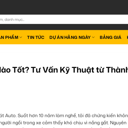
ẢN PHẨM
TIN TỨC
DỰ ÁN HẰNG NGÀY
BẢNG GIÁ
ào Tốt? Tư Vấn Kỹ Thuật từ Thàn
át Auto. Suốt hơn 10 năm làm nghề, tôi đã chứng kiến không
 người ngồi trong xe cảm thấy khó chịu vì nắng gắt. Nguyên