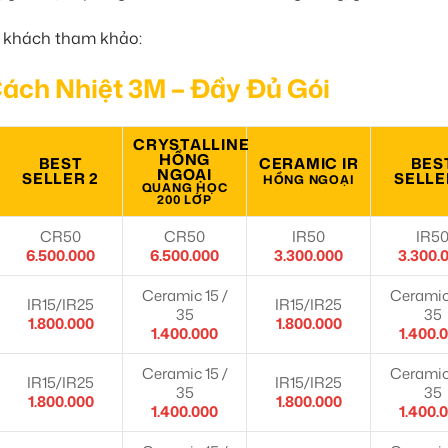
ý khách tham khảo:
ách Nhiệt 3M – Đầy Đủ Gói
CRYSTALLINE
HỒNG
BEST
CERAMIC IR
BES
NGOẠI
SELLER 2
SELLE
HỒNG NGOẠI
QUANG HỌC
200 LỚP
CR50
CR50
IR50
IR5
6.500.000
6.500.000
3.300.000
3.300.
Ceramic 15 /
Ceramic 
IR15/IR25
IR15/IR25
35
35
1.800.000
1.800.000
1.400.000
1.400.
Ceramic 15 /
Ceramic 
IR15/IR25
IR15/IR25
35
35
1.800.000
1.800.000
1.400.000
1.400.