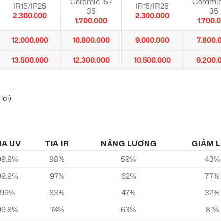
Ceramic 15 /
Ceramic 
IR15/IR25
IR15/IR25
35
35
2.300.000
2.300.000
1.700.000
1.700.
12.000.000
10.800.000
9.000.000
7.800.
13.500.000
12.300.000
10.500.000
9.200.
lái)
IA UV
TIA IR
NĂNG LƯỢNG
GIẢM 
99.9%
98%
59%
43%
99.9%
97%
62%
77%
99%
83%
47%
32%
99.8%
74%
63%
81%