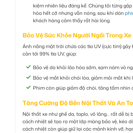
kiệm nhiên liệu đáng kể. Chúng tôi từng gặ
hòa hết cỡ nhưng vẫn nóng, sau khi dán
phi
khách hàng cảm thấy rất hài lòng.
Bảo Vệ Sức Khỏe Người Ngồi Trong Xe
Ánh nắng mặt trời chứa các tia UV (cực tím) gây
cản tới 99% tia UV, giúp:
Bảo vệ da khỏi lão hóa sớm, sạm nám và ng
Bảo vệ mắt khỏi chói lóa, giảm mỏi mắt khi l
Phim còn giúp giảm độ chói, tăng tầm nhìn ch
Tăng Cường Độ Bền Nội Thất Và An T
Nội thất xe như ghế da, taplo, vô lăng… rất dễ bị
cách nhiệt sẽ tạo ra một lớp màng bảo vệ, kéo dài
cách nhiệt còn giúp giữ lại các mảnh kính vỡ, hạ