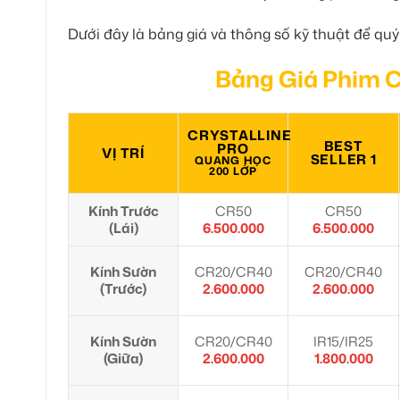
Dưới đây là bảng giá và thông số kỹ thuật để qu
Bảng Giá Phim C
CRYSTALLINE
BEST
PRO
VỊ TRÍ
SELLER 1
QUANG HỌC
200 LỚP
Kính Trước
CR50
CR50
(Lái)
6.500.000
6.500.000
Kính Sườn
CR20/CR40
CR20/CR40
(Trước)
2.600.000
2.600.000
Kính Sườn
CR20/CR40
IR15/IR25
(Giữa)
2.600.000
1.800.000