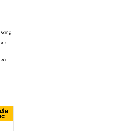
 sang.
 xe
 và
UẨN
IC)