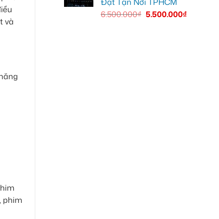
Đặt Tận Nơi TPHCM
điều
6.500.000
₫
5.500.000
₫
t và
 năng
Phim
, phim