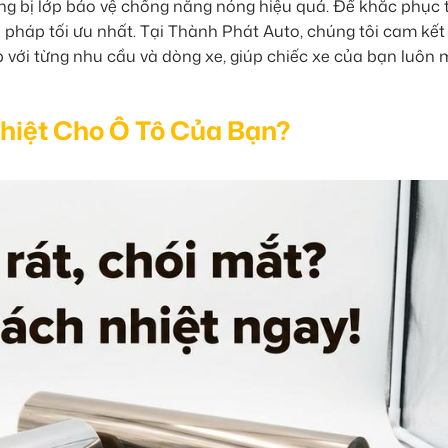
ng bị lớp bảo vệ chống nắng nóng hiệu quả. Để khắc phục t
i pháp tối ưu nhất. Tại Thành Phát Auto, chúng tôi cam kết
p với từng nhu cầu và dòng xe, giúp chiếc xe của bạn luôn 
hiệt Cho Ô Tô Của Bạn?