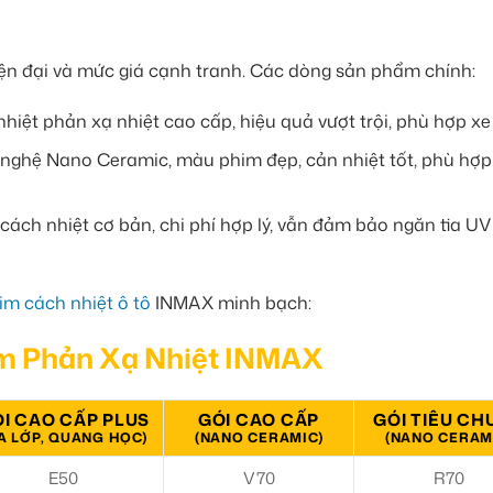
iện đại và mức giá cạnh tranh. Các dòng sản phẩm chính:
iệt phản xạ nhiệt cao cấp, hiệu quả vượt trội, phù hợp xe
nghệ Nano Ceramic, màu phim đẹp, cản nhiệt tốt, phù hợp
ách nhiệt cơ bản, chi phí hợp lý, vẫn đảm bảo ngăn tia UV
im cách nhiệt ô tô
INMAX minh bạch:
m Phản Xạ Nhiệt INMAX
I CAO CẤP PLUS
GÓI CAO CẤP
GÓI TIÊU CH
A LỚP, QUANG HỌC)
(NANO CERAMIC)
(NANO CERAM
E50
V70
R70