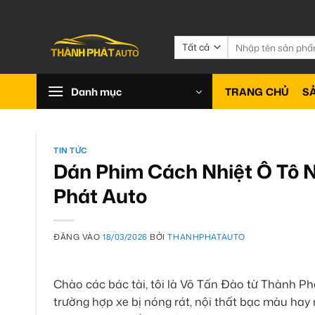
Bỏ
qua
nội
Tìm
kiếm:
dung
Danh mục
TRANG CHỦ
S
TIN TỨC
Dán Phim Cách Nhiệt Ô Tô N
Phát Auto
ĐĂNG VÀO
18/03/2026
BỞI
THANHPHATAUTO
Chào các bác tài, tôi là Võ Tấn Đào từ Thành Ph
trường hợp xe bị nóng rát, nội thất bạc màu hay