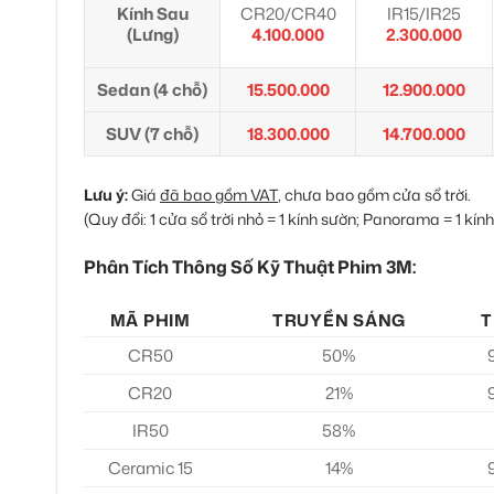
Kính Sau
CR20/CR40
IR15/IR25
(Lưng)
4.100.000
2.300.000
Sedan (4 chỗ)
15.500.000
12.900.000
SUV (7 chỗ)
18.300.000
14.700.000
Lưu ý:
Giá
đã bao gồm VAT
, chưa bao gồm cửa sổ trời.
(Quy đổi: 1 cửa sổ trời nhỏ = 1 kính sườn; Panorama = 1 kính 
Phân Tích Thông Số Kỹ Thuật Phim 3M:
MÃ PHIM
TRUYỀN SÁNG
T
CR50
50%
CR20
21%
IR50
58%
Ceramic 15
14%