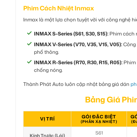
Phim Cách Nhiệt Inmax
Inmax là một lựa chọn tuyệt vời với công nghệ h
INMAX S-Series (S61, S30, S15):
Phim cách nh
INMAX V-Series (V70, V35, V15, V05):
Công 
phổ thông.
INMAX R-Series (R70, R30, R15, R05):
Phim c
chống nóng.
Thành Phát Auto luôn cập nhật bảng giá dán
ph
Bảng Giá Phi
GÓI ĐẶC BIỆT
GÓ
VỊ TRÍ
(PHẢN XẠ NHIỆT)
(Đ
S61
Kính Trước (Lái)