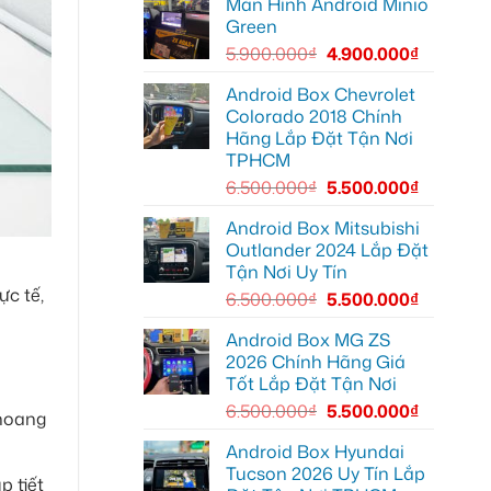
Màn Hình Android Minio
Android
để
đường
box
xem
Green
xe
Youtube
Geely
5.900.000
₫
4.900.000
₫
EX2
tại
Quận
Android Box Chevrolet
Gò
Colorado 2018 Chính
Vấp
để
Hãng Lắp Đặt Tận Nơi
xem
TPHCM
YouTube
và
6.500.000
₫
5.500.000
₫
dẫn
đường
Android Box Mitsubishi
Outlander 2024 Lắp Đặt
Tận Nơi Uy Tín
ực tế,
6.500.000
₫
5.500.000
₫
Android Box MG ZS
2026 Chính Hãng Giá
Tốt Lắp Đặt Tận Nơi
6.500.000
₫
5.500.000
₫
khoang
Android Box Hyundai
Tucson 2026 Uy Tín Lắp
p tiết