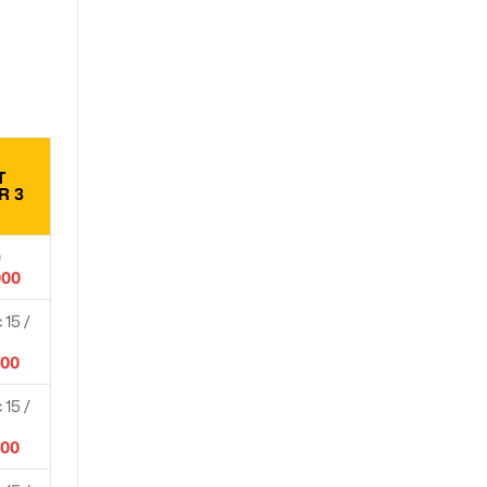
T
R 3
0
000
15 /
000
15 /
000