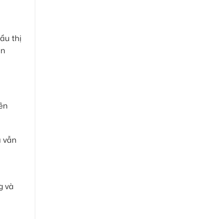
ầu thị
ản
iên
à vẫn
g và