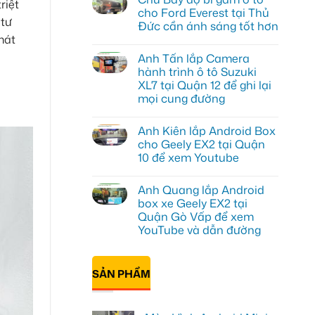
riệt
luận
cho Ford Everest tại Thủ
ở
 tư
Đức cần ánh sáng tốt hơn
Anh
Đạt
mát
Không
lắp
có
Android
Anh Tấn lắp Camera
bình
box
luận
hành trình ô tô Suzuki
Geely
ở
EX2
XL7 tại Quận 12 để ghi lại
Chú
tại
Bảy
mọi cung đường
Quận
độ
1,
bi
Không
nâng
gầm
có
cấp
Anh Kiên lắp Android Box
ô
bình
giải
tô
luận
cho Geely EX2 tại Quận
trí
ở
cho
10 để xem Youtube
Anh
Ford
Tấn
Everest
Không
lắp
tại
có
Camera
Thủ
Anh Quang lắp Android
bình
hành
Đức
luận
box xe Geely EX2 tại
trình
cần
ở
ô
ánh
Quận Gò Vấp để xem
Anh
tô
sáng
Kiên
YouTube và dẫn đường
Suzuki
tốt
lắp
XL7
hơn
Android
Không
tại
Box
có
Quận
cho
bình
12
SẢN PHẨM
Geely
luận
để
ở
EX2
ghi
Anh
tại
lại
Quang
Quận
mọi
lắp
10
cung