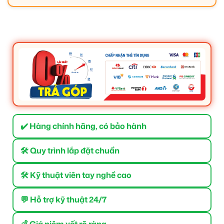
✔️ Hàng chính hãng, có bảo hành
🛠 Quy trình lắp đặt chuẩn
🛠 Kỹ thuật viên tay nghề cao
💬 Hỗ trợ kỹ thuật 24/7
💰 Giá niêm yết rõ ràng