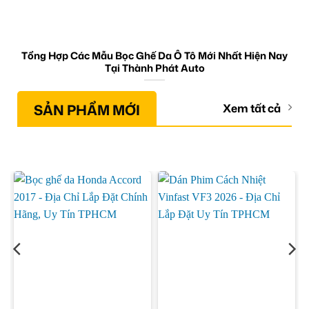
Tổng Hợp Các Mẫu Bọc Ghế Da Ô Tô Mới Nhất Hiện Nay
Tại Thành Phát Auto
SẢN PHẨM MỚI
Xem tất cả