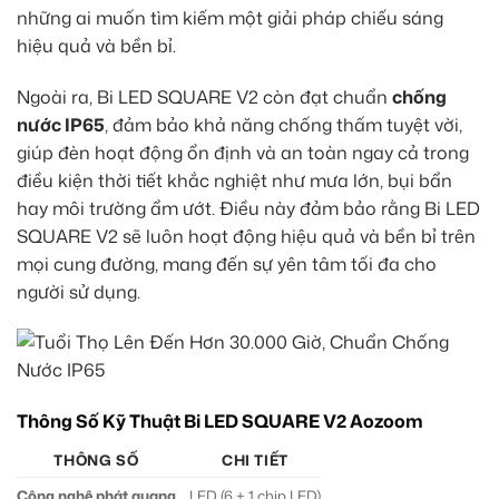
những ai muốn tìm kiếm một giải pháp chiếu sáng
hiệu quả và bền bỉ.
Ngoài ra, Bi LED SQUARE V2 còn đạt chuẩn
chống
nước IP65
, đảm bảo khả năng chống thấm tuyệt vời,
giúp đèn hoạt động ổn định và an toàn ngay cả trong
điều kiện thời tiết khắc nghiệt như mưa lớn, bụi bẩn
hay môi trường ẩm ướt. Điều này đảm bảo rằng Bi LED
SQUARE V2 sẽ luôn hoạt động hiệu quả và bền bỉ trên
mọi cung đường, mang đến sự yên tâm tối đa cho
người sử dụng.
Thông Số Kỹ Thuật Bi LED SQUARE V2 Aozoom
THÔNG SỐ
CHI TIẾT
Công nghệ phát quang
LED (6 + 1 chip LED)