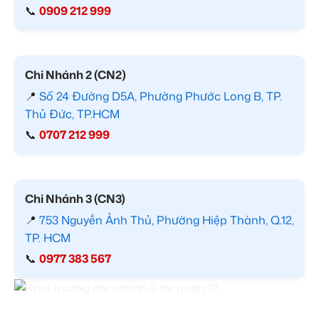
📞
0909 212 999
Chi Nhánh 2 (CN2)
📍
Số 24 Đường D5A, Phường Phước Long B, TP.
Thủ Đức, TP.HCM
📞
0707 212 999
Chi Nhánh 3 (CN3)
📍
753 Nguyễn Ảnh Thủ, Phường Hiệp Thành, Q.12,
TP. HCM
📞
0977 383 567