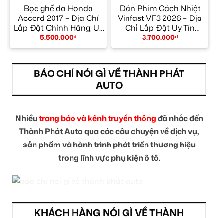
Bọc ghế da Honda
Dán Phim Cách Nhiệt
p
Accord 2017 – Địa Chỉ
Vinfast VF3 2026 – Địa
M
Lắp Đặt Chính Hãng, Uy
Chỉ Lắp Đặt Uy Tín
Tín TPHCM
TPHCM
5.500.000
₫
3.700.000
₫
BÁO CHÍ NÓI GÌ VỀ THÀNH PHÁT
AUTO
Nhiều
trang báo và kênh truyền thông
đã nhắc đến
Thành Phát Auto qua các câu chuyện về dịch vụ,
sản phẩm và hành trình phát triển thương hiệu
trong lĩnh vực phụ kiện ô tô.
KHÁCH HÀNG NÓI GÌ VỀ THÀNH