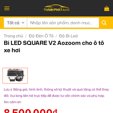
Bỏ
qua
nội
Tìm
dung
kiếm:
Trang chủ
/
Độ Đèn Ô Tô
/
Độ Bi Led
Bi LED SQUARE V2 Aozoom cho ô tô
xe hơi
Lưu ý: Bảng giá, hình ảnh, thông số kỹ thuật và quà tặng có thể thay
đổi. Vui lòng liên hệ trực tiếp để được tư vấn chính xác và phù hợp.
Xin cảm ơn
8.500.000
₫