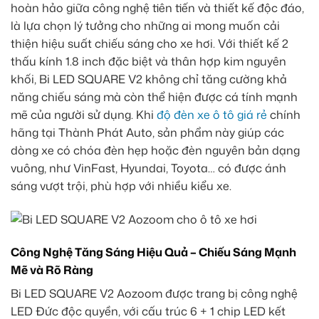
hoàn hảo giữa công nghệ tiên tiến và thiết kế độc đáo,
là lựa chọn lý tưởng cho những ai mong muốn cải
thiện hiệu suất chiếu sáng cho xe hơi. Với thiết kế 2
thấu kính 1.8 inch đặc biệt và thân hợp kim nguyên
khối, Bi LED SQUARE V2 không chỉ tăng cường khả
năng chiếu sáng mà còn thể hiện được cá tính mạnh
mẽ của người sử dụng. Khi
độ đèn xe ô tô giá rẻ
chính
hãng tại Thành Phát Auto, sản phẩm này giúp các
dòng xe có chóa đèn hẹp hoặc đèn nguyên bản dạng
vuông, như VinFast, Hyundai, Toyota… có được ánh
sáng vượt trội, phù hợp với nhiều kiểu xe.
Công Nghệ Tăng Sáng Hiệu Quả – Chiếu Sáng Mạnh
Mẽ và Rõ Ràng
Bi LED SQUARE V2 Aozoom được trang bị công nghệ
LED Đức độc quyền, với cấu trúc 6 + 1 chip LED kết