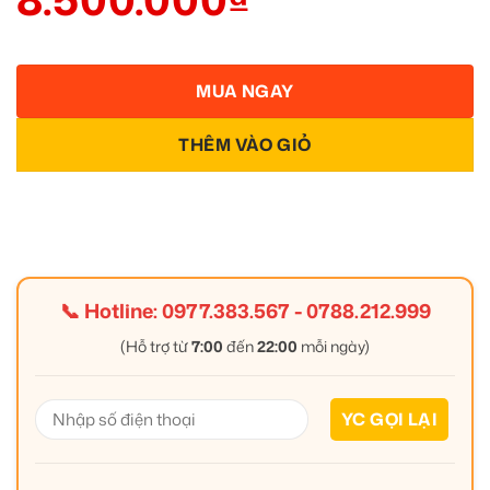
MUA NGAY
THÊM VÀO GIỎ
📞 Hotline:
0977.383.567
-
0788.212.999
(Hỗ trợ từ
7:00
đến
22:00
mỗi ngày)