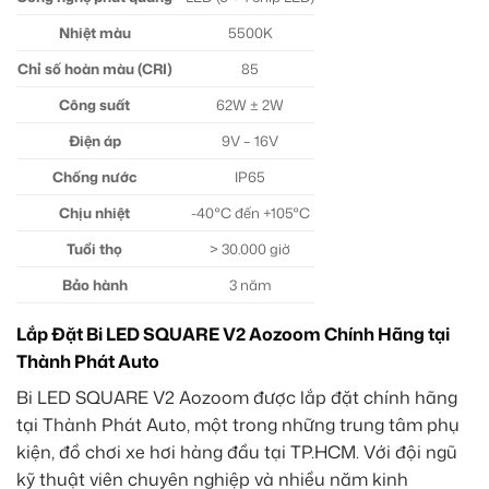
Nhiệt màu
5500K
Chỉ số hoàn màu (CRI)
85
Công suất
62W ± 2W
Điện áp
9V – 16V
Chống nước
IP65
Chịu nhiệt
-40°C đến +105°C
Tuổi thọ
> 30.000 giờ
Bảo hành
3 năm
Lắp Đặt Bi LED SQUARE V2 Aozoom Chính Hãng tại
Thành Phát Auto
Bi LED SQUARE V2 Aozoom được lắp đặt chính hãng
tại Thành Phát Auto, một trong những trung tâm phụ
kiện, đồ chơi xe hơi hàng đầu tại TP.HCM. Với đội ngũ
kỹ thuật viên chuyên nghiệp và nhiều năm kinh