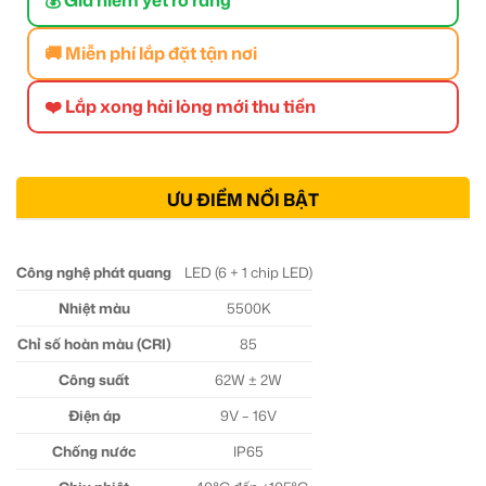
🚚 Miễn phí lắp đặt tận nơi
❤️ Lắp xong hài lòng mới thu tiền
ƯU ĐIỂM NỔI BẬT
Công nghệ phát quang
LED (6 + 1 chip LED)
Nhiệt màu
5500K
Chỉ số hoàn màu (CRI)
85
Công suất
62W ± 2W
Điện áp
9V – 16V
Chống nước
IP65