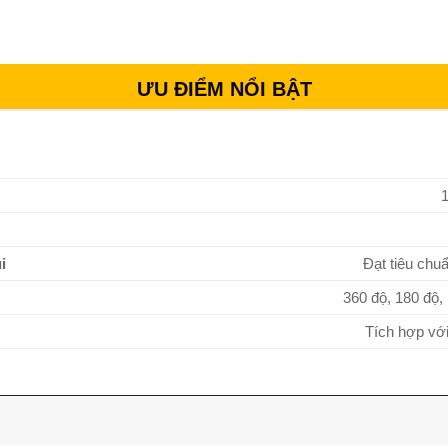
ƯU ĐIỂM NỔI BẬT
i
Đạt tiêu chu
360 độ, 180 độ,
Tích hợp với