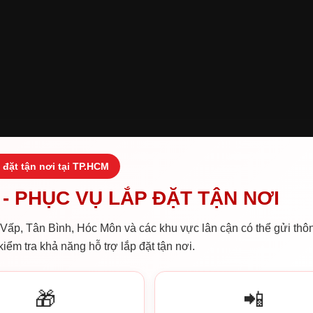
 đặt tận nơi tại TP.HCM
- PHỤC VỤ LẮP ĐẶT TẬN NƠI
ấp, Tân Bình, Hóc Môn và các khu vực lân cận có thể gửi thôn
iểm tra khả năng hỗ trợ lắp đặt tận nơi.
🎁
📲