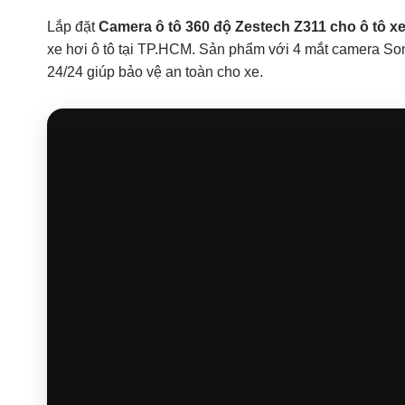
Lắp đặt
Camera ô tô 360 độ Zestech Z311 cho ô tô x
xe hơi ô tô tại TP.HCM. Sản phẩm với 4 mắt camera Sony
24/24 giúp bảo vệ an toàn cho xe.