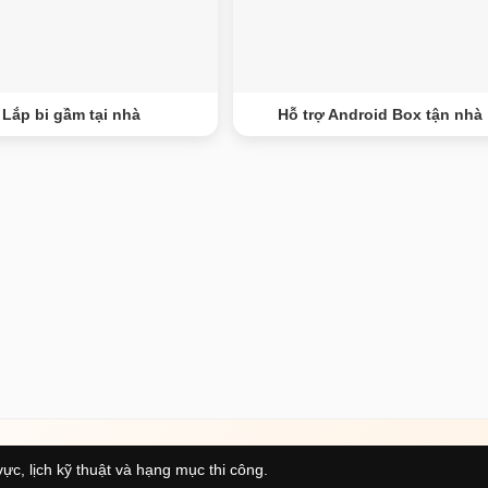
Lắp bi gầm tại nhà
Hỗ trợ Android Box tận nhà
ực, lịch kỹ thuật và hạng mục thi công.