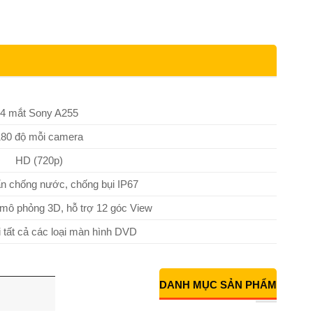
4 mắt Sony A255
180 độ mỗi camera
HD (720p)
ẩn chống nước, chống bụi IP67
 mô phỏng 3D, hỗ trợ 12 góc View
 tất cả các loại màn hình DVD
DANH MỤC SẢN PHẨM