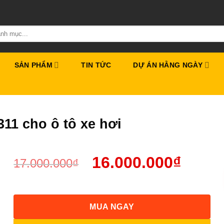
SẢN PHẨM
TIN TỨC
DỰ ÁN HẰNG NGÀY
11 cho ô tô xe hơi
16.000.000
₫
17.000.000
₫
MUA NGAY