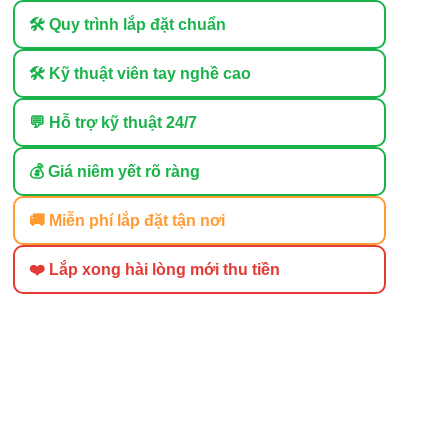
🛠 Quy trình lắp đặt chuẩn
🛠 Kỹ thuật viên tay nghề cao
💬 Hỗ trợ kỹ thuật 24/7
💰 Giá niêm yết rõ ràng
🚚 Miễn phí lắp đặt tận nơi
❤️ Lắp xong hài lòng mới thu tiền