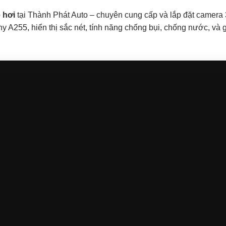
e hơi
tại Thành Phát Auto – chuyên cung cấp và lắp đặt camera
 A255, hiển thị sắc nét, tính năng chống bụi, chống nước, và g