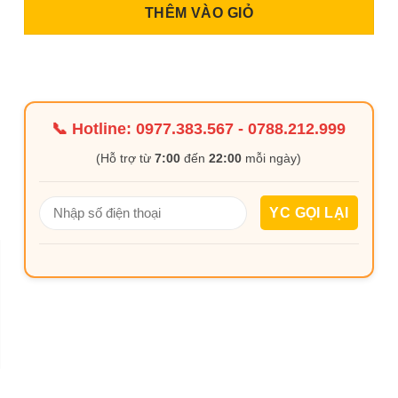
THÊM VÀO GIỎ
📞 Hotline:
0977.383.567
-
0788.212.999
(Hỗ trợ từ
7:00
đến
22:00
mỗi ngày)