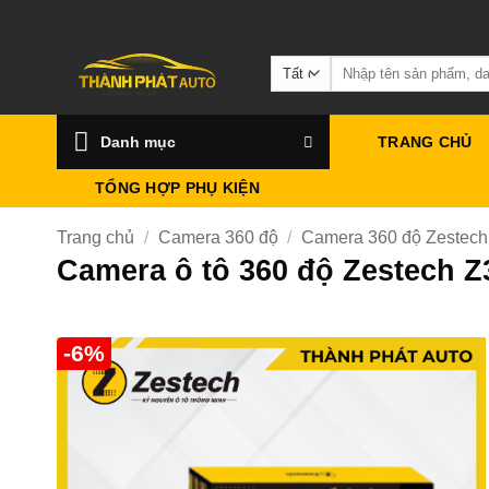
Bỏ
qua
Tìm
nội
kiếm:
dung
Danh mục
TRANG CHỦ
TỔNG HỢP PHỤ KIỆN
Trang chủ
/
Camera 360 độ
/
Camera 360 độ Zestech
Camera ô tô 360 độ Zestech Z3
-6%