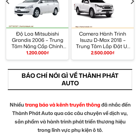
Độ Loa Mitsubishi
Camera Hành Trình
m
Grandis 2006 – Trung
Isuzu D-Max 2018 –
Tâm Nâng Cấp Chính
Trung Tâm Lắp Đặt Uy
Hãng TPHCM
Tín TPHCM
1.200.000
₫
2.500.000
₫
BÁO CHÍ NÓI GÌ VỀ THÀNH PHÁT
AUTO
Nhiều
trang báo và kênh truyền thông
đã nhắc đến
Thành Phát Auto qua các câu chuyện về dịch vụ,
sản phẩm và hành trình phát triển thương hiệu
trong lĩnh vực phụ kiện ô tô.