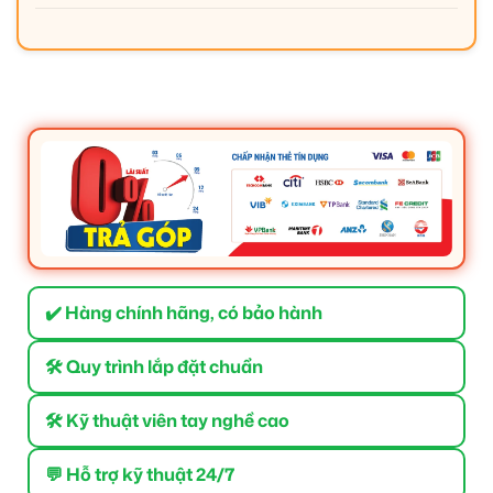
✔️ Hàng chính hãng, có bảo hành
🛠 Quy trình lắp đặt chuẩn
🛠 Kỹ thuật viên tay nghề cao
💬 Hỗ trợ kỹ thuật 24/7