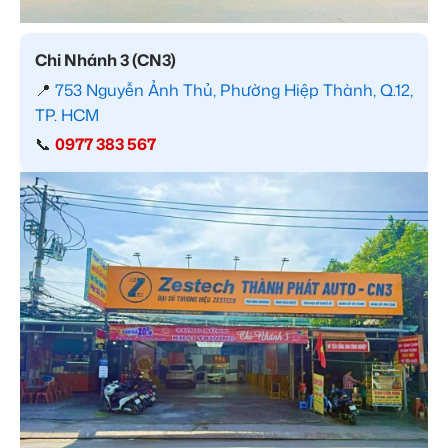
Chi Nhánh 3 (CN3)
📍
753 Nguyễn Ảnh Thủ, Phường Hiệp Thành, Q.12,
TP. HCM
📞
0977 383 567