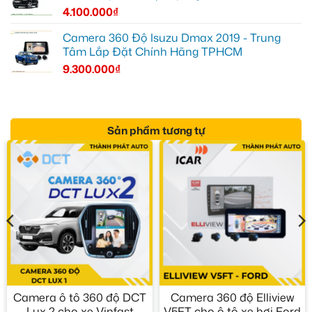
4.100.000
₫
Camera 360 Độ Isuzu Dmax 2019 - Trung
Tâm Lắp Đặt Chính Hãng TPHCM
9.300.000
₫
Sản phẩm tương tự
Camera ô tô 360 độ DCT
Camera 360 độ Elliview
Lux 2 cho xe Vinfast
V5FT cho ô tô xe hơi Ford