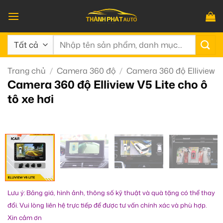
Bỏ
qua
nội
Tìm
dung
kiếm:
Trang chủ
/
Camera 360 độ
/
Camera 360 độ Elliview
Camera 360 độ Elliview V5 Lite cho ô
tô xe hơi
Lưu ý: Bảng giá, hình ảnh, thông số kỹ thuật và quà tặng có thể thay
đổi. Vui lòng liên hệ trực tiếp để được tư vấn chính xác và phù hợp.
Xin cảm ơn