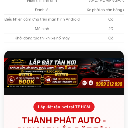
Hiển thị hình ảnh
AHD/ HDMI/ VGA/ C
Đánh lái
Xe phải có cân bằng điệ
Điều khiển cảm ứng trên màn hình Android
Có
Mô hình
2D
Khởi động tức thì khi xe nổ máy
Có
Lắp đặt tận nơi tại TP.HCM
THÀNH PHÁT AUTO -