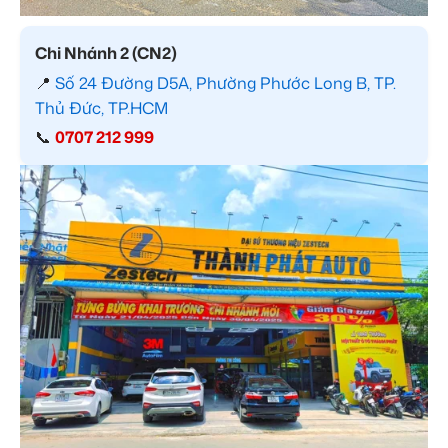
Chi Nhánh 2 (CN2)
📍
Số 24 Đường D5A, Phường Phước Long B, TP.
Thủ Đức, TP.HCM
📞
0707 212 999