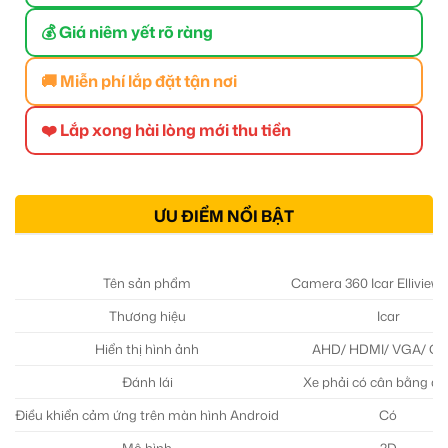
💰 Giá niêm yết rõ ràng
🚚 Miễn phí lắp đặt tận nơi
❤️ Lắp xong hài lòng mới thu tiền
ƯU ĐIỂM NỔI BẬT
Tên sản phẩm
Camera 360 Icar Elliview 
Thương hiệu
Icar
Hiển thị hình ảnh
AHD/ HDMI/ VGA/ C
Đánh lái
Xe phải có cân bằng điệ
Điều khiển cảm ứng trên màn hình Android
Có