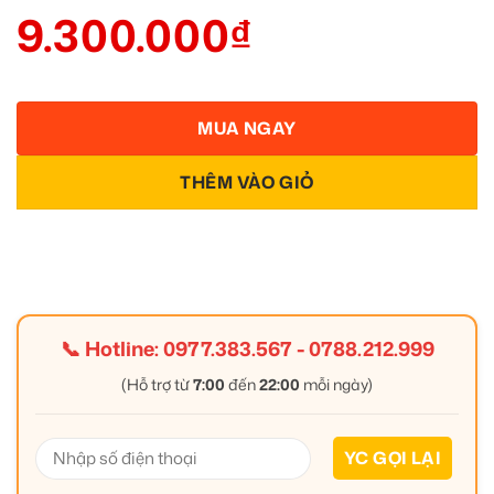
9.300.000
₫
MUA NGAY
THÊM VÀO GIỎ
📞 Hotline:
0977.383.567
-
0788.212.999
(Hỗ trợ từ
7:00
đến
22:00
mỗi ngày)