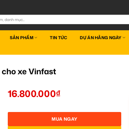
SẢN PHẨM
TIN TỨC
DỰ ÁN HẰNG NGÀY
T
 cho xe Vinfast
16.800.000
₫
MUA NGAY