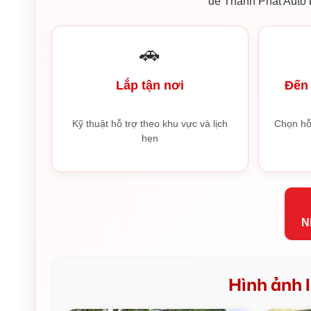
để Thành Phát Auto k
🚗
Lắp tận nơi
Đến 
Kỹ thuật hỗ trợ theo khu vực và lịch
Chọn hỗ
hẹn
N
Hình ảnh l