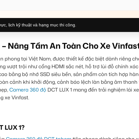
ực, lịch kỹ thuật và hạng mục thi công.
 – Nâng Tầm An Toàn Cho Xe Vinfas
n phong tại Việt Nam, được thiết kế đặc biệt dành riêng c
ng vượt trội như cổng HDMI sắc nét, hỗ trợ lùi đỗ chính xác
độ cao bằng bộ nhớ SSD siêu bền, sản phẩm còn tích hợp hàn
oàn cảnh khi khởi động, cảnh báo lệch làn bằng âm thanh 
hẹp,
Camera 360 độ
DCT LUX 1 mang đến trải nghiệm lái xe
g xe Vinfast.
T LUX 1?
của
Camera 360 độ DCT tphcm
tiên phong dành riêng cho xe