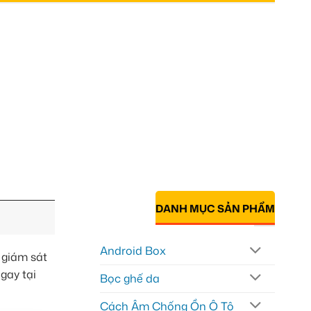
DANH MỤC SẢN PHẨM
Android Box
 giám sát
gay tại
Bọc ghế da
Cách Âm Chống Ồn Ô Tô