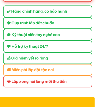
✔️ Hàng chính hãng, có bảo hành
🛠 Quy trình lắp đặt chuẩn
🛠 Kỹ thuật viên tay nghề cao
💬 Hỗ trợ kỹ thuật 24/7
💰 Giá niêm yết rõ ràng
🚚 Miễn phí lắp đặt tận nơi
❤️ Lắp xong hài lòng mới thu tiền