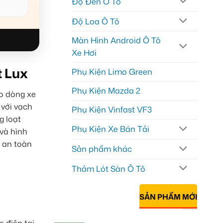
Độ Đèn Ô Tô
Độ Loa Ô Tô
Màn Hình Android Ô Tô
Xe Hơi
t Lux
Phụ Kiện Limo Green
Phụ Kiện Mazda 2
ho dòng xe
 với vạch
Phụ Kiện Vinfast VF3
g loạt
Phụ Kiện Xe Bán Tải
và hình
 an toàn
Sản phẩm khác
Thảm Lót Sàn Ô Tô
SẢN PHẨM MỚI
 điện tại