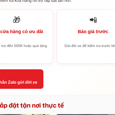
iểm tra khả năng hỗ trợ lắp đặt tận nơi.
🎁
📲
cửa hàng có ưu đãi
Báo giá trước
 trợ đến 500K hoặc quà tặng
Gửi đời xe để kiểm tra trước kh
hắn Zalo gửi đời xe
ắp đặt tận nơi thực tế