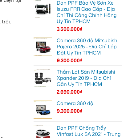
Dán PPF Bảo Vệ Sơn Xe
Isuzu FRR Cao Cấp - Địa
Chỉ Thi Công Chính Hãng
Uy Tín TPHCM
trội.
3.500.000
₫
Camera 360 độ Mitsubishi
Pajero 2025 - Địa Chỉ Lắp
Đặt Uy Tín TPHCM
9.300.000
₫
Thảm Lót Sàn Mitsubishi
.
Xpander 2019 - Địa Chỉ
Gắn Uy Tín TPHCM
2.690.000
₫
Camera 360 độ
9.300.000
₫
Dán PPF Chống Trầy
Vinfast Lux SA 2021 - Trung