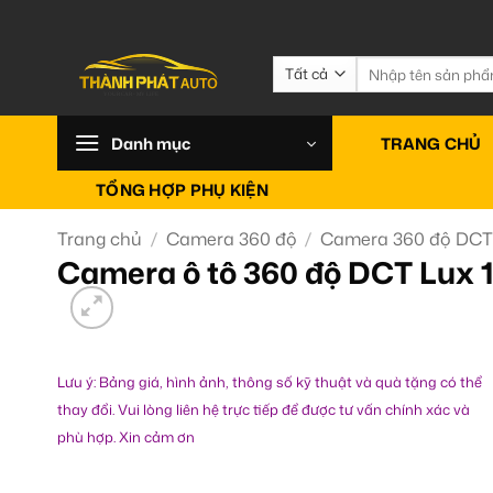
Bỏ
qua
nội
Tìm
kiếm:
dung
Danh mục
TRANG CHỦ
TỔNG HỢP PHỤ KIỆN
Trang chủ
/
Camera 360 độ
/
Camera 360 độ DC
Camera ô tô 360 độ DCT Lux 1
Lưu ý: Bảng giá, hình ảnh, thông số kỹ thuật và quà tặng có thể
thay đổi. Vui lòng liên hệ trực tiếp để được tư vấn chính xác và
phù hợp. Xin cảm ơn