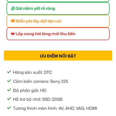
💰 Giá niêm yết rõ ràng
🚚 Miễn phí lắp đặt tận nơi
❤️ Lắp xong hài lòng mới thu tiền
ƯU ĐIỂM NỔI BẬT
Hãng sản xuất: DTC
Cảm biến camera: Sony 225
Độ phân giải: HD
Hỗ trợ bộ nhớ: SSD 32GB
Tương thích màn hình: AV, AHD, VAG, HDMI