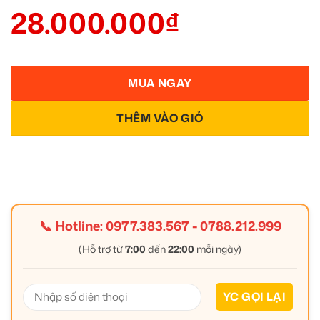
28.000.000
₫
MUA NGAY
THÊM VÀO GIỎ
📞 Hotline:
0977.383.567
-
0788.212.999
(Hỗ trợ từ
7:00
đến
22:00
mỗi ngày)