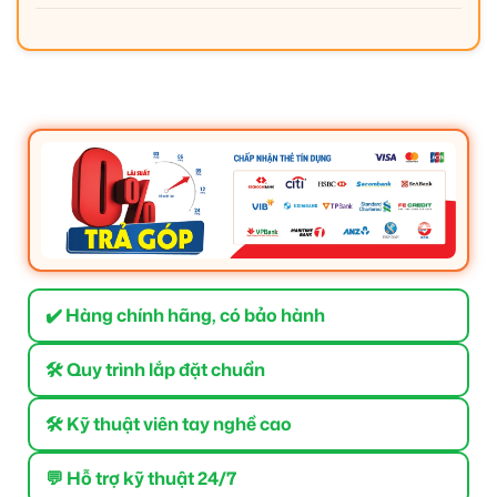
✔️ Hàng chính hãng, có bảo hành
🛠 Quy trình lắp đặt chuẩn
🛠 Kỹ thuật viên tay nghề cao
💬 Hỗ trợ kỹ thuật 24/7