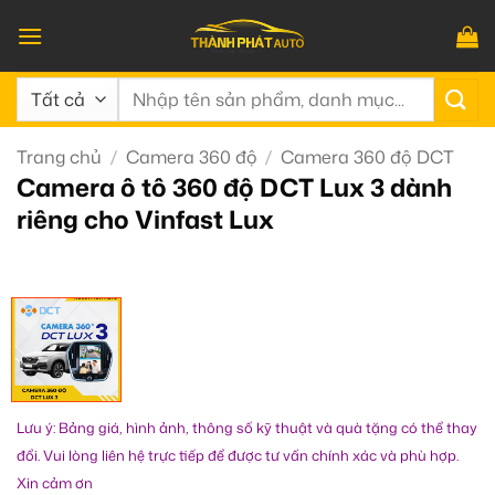
Bỏ
qua
nội
Tìm
dung
kiếm:
Trang chủ
/
Camera 360 độ
/
Camera 360 độ DCT
Camera ô tô 360 độ DCT Lux 3 dành
riêng cho Vinfast Lux
Lưu ý: Bảng giá, hình ảnh, thông số kỹ thuật và quà tặng có thể thay
đổi. Vui lòng liên hệ trực tiếp để được tư vấn chính xác và phù hợp.
Xin cảm ơn