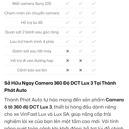
Mắt camera Sony 225
✅
✅
✅
Chạm màn zin chuyển camera
✅
✅
✅
Hỗ trợ lùi đỗ
✅
✅
✅
Quan sát 2 bánh sau góc rộng
✅
✅
✅
Lưu trữ hành trình 4 phía
✅
✅
✅
Giám sát sau tắt máy
❌
✅
✅
Hỗ trợ đi vào đường hẹp
❌
❌
✅
Cảnh báo sai làn
❌
❌
✅
Sở Hữu Ngay Camera 360 Độ DCT Lux 3 Tại Thành
Phát Auto
Thành Phát Auto tự hào mang đến sản phẩm
Camera
ô tô 360 độ DCT Lux 3
, thiết bị hàng đầu dành riêng
cho xe VinFast Lux và Lux SA, giúp nâng cấp trải
nghiệm lái xe của bạn lên một tầm cao mới. Với tính
năng quét toàn cảnh khi khởi động, hỗ trợ lùi đỗ chính