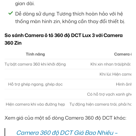
gian dài.
Dễ dàng sử dụng: Tương thích hoàn hảo với hệ
thống màn hình zin, không cần thay đổi thiết bị.
So sánh Camera ô tô 360 độ DCT Lux 3 với Camera
360 Zin
Tính năng
Camera ô t
Tự bật camera 360 khi khởi động
Khi xin nhan trái/phải: 
Khi lùi: Hiện camera
Hỗ trợ ghép ngang, ghép dọc
Hình ảnh rõ
Có hỗ trợ vạch xanh ghép n
Hiện camera khi vào đường hẹp
Tự động hiện camera trái, phải hoặc
Xem giá của một số dòng Camera 360 độ DCT khác:
Camera 360 độ DCT Giá Bao Nhiêu –