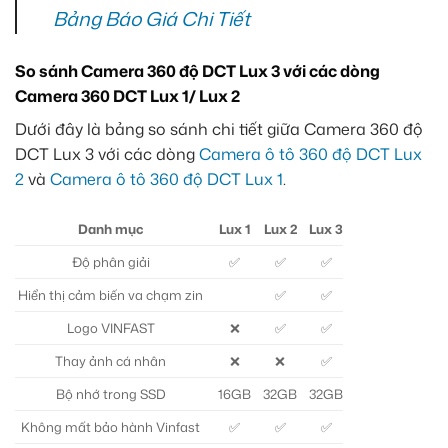
Bảng Báo Giá Chi Tiết
So sánh Camera 360 độ DCT Lux 3 với các dòng
Camera 360 DCT Lux 1/ Lux 2
Dưới đây là bảng so sánh chi tiết giữa Camera 360 độ
DCT Lux 3 với các dòng
Camera ô tô 360 độ DCT Lux
2
và
Camera ô tô 360 độ DCT Lux 1
.
Danh mục
Lux 1
Lux 2
Lux 3
Độ phân giải
✅
✅
✅
Hiển thị cảm biến va chạm zin
✅
✅
Logo VINFAST
❌
✅
✅
Thay ảnh cá nhân
❌
❌
✅
Bộ nhớ trong SSD
16GB
32GB
32GB
Không mất bảo hành Vinfast
✅
✅
✅