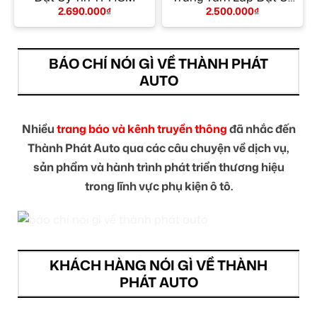
Tín TPHCM
2.690.000
₫
2.500.000
₫
BÁO CHÍ NÓI GÌ VỀ THÀNH PHÁT
AUTO
Nhiều
trang báo và kênh truyền thông
đã nhắc đến
Thành Phát Auto qua các câu chuyện về dịch vụ,
sản phẩm và hành trình phát triển thương hiệu
trong lĩnh vực phụ kiện ô tô.
KHÁCH HÀNG NÓI GÌ VỀ THÀNH
PHÁT AUTO