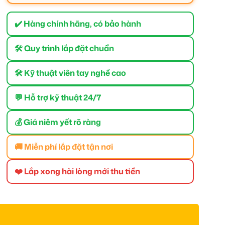
✔️ Hàng chính hãng, có bảo hành
🛠 Quy trình lắp đặt chuẩn
🛠 Kỹ thuật viên tay nghề cao
💬 Hỗ trợ kỹ thuật 24/7
💰 Giá niêm yết rõ ràng
🚚 Miễn phí lắp đặt tận nơi
❤️ Lắp xong hài lòng mới thu tiền