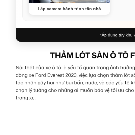
Lắp camera hành trình tận nhà
*Áp dụng tùy khu v
THẢM LÓT SÀN Ô TÔ 
Nội thất của xe ô tô là yếu tố quan trọng ảnh hưởng
dòng xe Ford Everest 2023, việc lựa chọn thảm lót s
tác nhân gây hại như bụi bẩn, nước, và các yếu tố 
chọn lý tưởng cho những ai muốn bảo vệ tối ưu cho
trong xe.