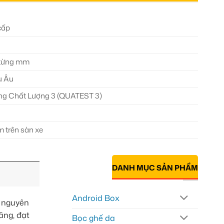
cấp
n từng mm
u Âu
ng Chất Lượng 3 (QUATEST 3)
m trên sàn xe
DANH MỤC SẢN PHẨM
Android Box
E nguyên
ãng, đạt
Bọc ghế da