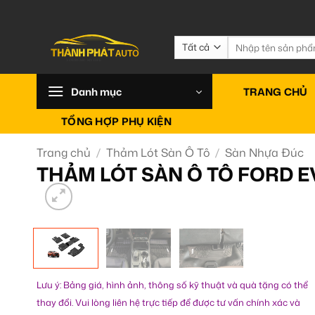
Bỏ
qua
nội
Tìm
kiếm:
dung
Danh mục
TRANG CHỦ
TỔNG HỢP PHỤ KIỆN
Trang chủ
/
Thảm Lót Sàn Ô Tô
/
Sàn Nhựa Đúc
THẢM LÓT SÀN Ô TÔ FORD E
Lưu ý: Bảng giá, hình ảnh, thông số kỹ thuật và quà tặng có thể
thay đổi. Vui lòng liên hệ trực tiếp để được tư vấn chính xác và