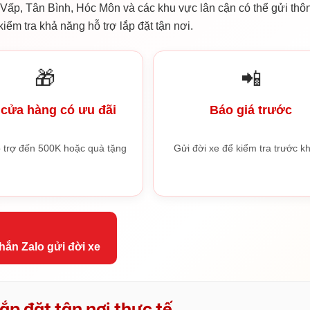
ấp, Tân Bình, Hóc Môn và các khu vực lân cận có thể gửi thôn
iểm tra khả năng hỗ trợ lắp đặt tận nơi.
🎁
📲
cửa hàng có ưu đãi
Báo giá trước
 trợ đến 500K hoặc quà tặng
Gửi đời xe để kiểm tra trước kh
hắn Zalo gửi đời xe
ắp đặt tận nơi thực tế