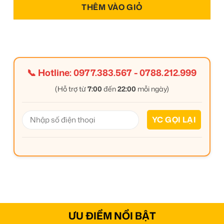
THÊM VÀO GIỎ
📞 Hotline:
0977.383.567
-
0788.212.999
(Hỗ trợ từ
7:00
đến
22:00
mỗi ngày)
ƯU ĐIỂM NỔI BẬT