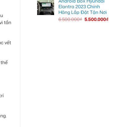
Android Box Hyundai
Elantra 2023 Chính
Hãng Lắp Đặt Tận Nơi
ều
6.500.000
₫
5.500.000
₫
vì tần
ác vết
 thể
rí
ụng.