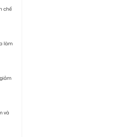
ạn chế
ra làm
 giảm
m và