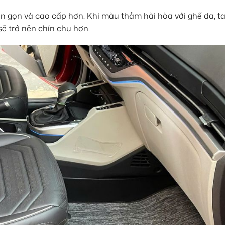
ìn gọn và cao cấp hơn. Khi màu thảm hài hòa với ghế da, ta
sẽ trở nên chỉn chu hơn.