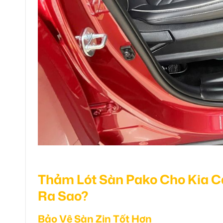
Thảm Lót Sàn Pako Cho Kia C
Ra Sao?
Bảo Vệ Sàn Zin Tốt Hơn