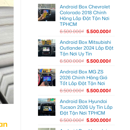
EX2
minh
lắp
tại
Android Box Chevrolet
màn
Quận
hình
Colorado 2018 Chính
2
Android
biến
Hãng Lắp Đặt Tận Nơi
xe
màn
hơi
TPHCM
zin
tại
thành
Quận
6.500.000
₫
5.500.000
₫
Smart
Thủ
TV
Đức
cho
Android Box Mitsubishi
Toyota
Outlander 2024 Lắp Đặt
Vios
Tận Nơi Uy Tín
6.500.000
₫
5.500.000
₫
Android Box MG ZS
2026 Chính Hãng Giá
Tốt Lắp Đặt Tận Nơi
6.500.000
₫
5.500.000
₫
Android Box Hyundai
Tucson 2026 Uy Tín Lắp
Đặt Tận Nơi TPHCM
6.500.000
₫
5.500.000
₫
an