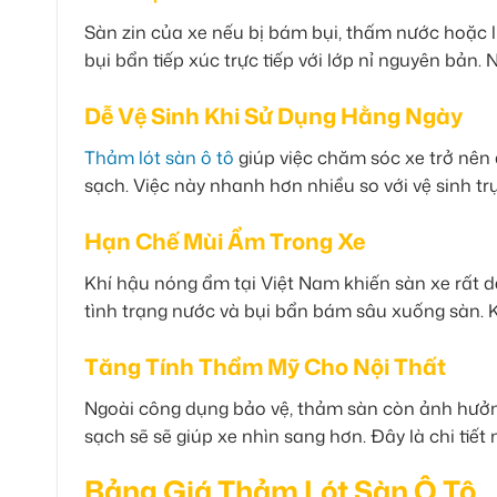
Sàn zin của xe nếu bị bám bụi, thấm nước hoặc lư
bụi bẩn tiếp xúc trực tiếp với lớp nỉ nguyên bản.
Dễ Vệ Sinh Khi Sử Dụng Hằng Ngày
Thảm lót sàn ô tô
giúp việc chăm sóc xe trở nên 
sạch. Việc này nhanh hơn nhiều so với vệ sinh trự
Hạn Chế Mùi Ẩm Trong Xe
Khí hậu nóng ẩm tại Việt Nam khiến sàn xe rất 
tình trạng nước và bụi bẩn bám sâu xuống sàn. 
Tăng Tính Thẩm Mỹ Cho Nội Thất
Ngoài công dụng bảo vệ, thảm sàn còn ảnh hưởn
sạch sẽ sẽ giúp xe nhìn sang hơn. Đây là chi tiế
Bảng Giá Thảm Lót Sàn Ô Tô