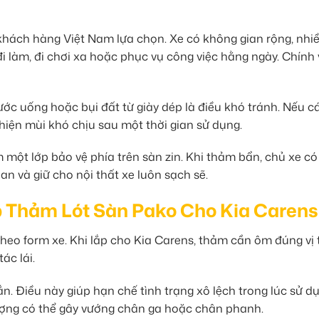
khách hàng Việt Nam lựa chọn. Xe có không gian rộng, nhi
 làm, đi chơi xa hoặc phục vụ công việc hằng ngày. Chính 
 nước uống hoặc bụi đất từ giày dép là điều khó tránh. Nếu c
 hiện mùi khó chịu sau một thời gian sử dụng.
một lớp bảo vệ phía trên sàn zin. Khi thảm bẩn, chủ xe có
ian và giữ cho nội thất xe luôn sạch sẽ.
p Thảm Lót Sàn Pako Cho Kia Carens
heo form xe. Khi lắp cho Kia Carens, thảm cần ôm đúng vị t
ác lái.
n. Điều này giúp hạn chế tình trạng xô lệch trong lúc sử d
lượng có thể gây vướng chân ga hoặc chân phanh.