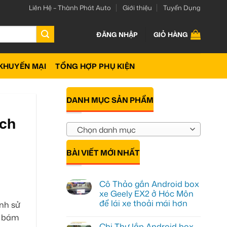
Liên Hệ – Thành Phát Auto
Giới thiệu
Tuyển Dụng
ĐĂNG NHẬP
GIỎ HÀNG
KHUYẾN MẠI
TỔNG HỢP PHỤ KIỆN
DANH MỤC SẢN PHẨM
ạch
Chọn danh mục
BÀI VIẾT MỚI NHẤT
Cô Thảo gắn Android box
xe Geely EX2 ở Hóc Môn
để lái xe thoải mái hơn
ình sử
Không
ễ bám
có
Chị Thư lắp Android box
bình