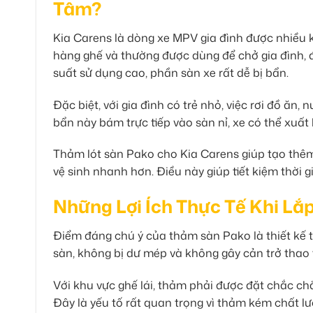
Tâm?
Kia Carens là dòng xe MPV gia đình được nhiều 
hàng ghế và thường được dùng để chở gia đình, đi
suất sử dụng cao, phần sàn xe rất dễ bị bẩn.
Đặc biệt, với gia đình có trẻ nhỏ, việc rơi đồ ăn,
bẩn này bám trực tiếp vào sàn nỉ, xe có thể xuất
Thảm lót sàn Pako cho Kia Carens giúp tạo thêm 
vệ sinh nhanh hơn. Điều này giúp tiết kiệm thời g
Những Lợi Ích Thực Tế Khi Lắ
Điểm đáng chú ý của thảm sàn Pako là thiết kế t
sàn, không bị dư mép và không gây cản trở thao t
Với khu vực ghế lái, thảm phải được đặt chắc chắ
Đây là yếu tố rất quan trọng vì thảm kém chất 