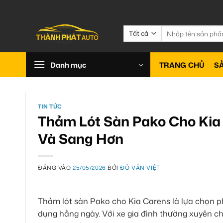
Bỏ
qua
nội
Tìm
kiếm:
dung
Danh mục
TRANG CHỦ
S
TIN TỨC
Thảm Lót Sàn Pako Cho Kia 
Và Sang Hơn
ĐĂNG VÀO
25/05/2026
BỞI
ĐỖ VĂN VIỆT
Thảm lót sàn Pako cho Kia Carens là lựa chọn p
dụng hằng ngày. Với xe gia đình thường xuyên ch