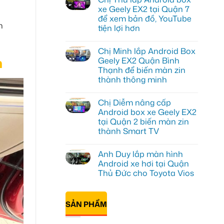
luận
xe Geely EX2 tại Quận 7
ở
để xem bản đồ, YouTube
Cô
h
Thảo
tiện lợi hơn
gắn
Android
Không
box
có
Chị Minh lắp Android Box
xe
bình
Geely
luận
n
Geely EX2 Quận Bình
ở
EX2
Thạnh để biến màn zin
Chị
ở
Thư
Hóc
thành thông minh
lắp
Môn
Android
Không
để
box
có
lái
Chị Diễm nâng cấp
xe
bình
xe
Geely
luận
thoải
Android box xe Geely EX2
ở
EX2
mái
tại Quận 2 biến màn zin
Chị
tại
hơn
Minh
Quận
thành Smart TV
lắp
7
Android
Không
để
Box
có
xem
Anh Duy lắp màn hình
Geely
bình
bản
EX2
luận
đồ,
Android xe hơi tại Quận
ở
Quận
YouTube
Thủ Đức cho Toyota Vios
Chị
Bình
tiện
Diễm
Thạnh
lợi
Không
nâng
để
hơn
có
cấp
biến
bình
Android
màn
SẢN PHẨM
luận
box
zin
ở
xe
thành
Anh
Geely
thông
Duy