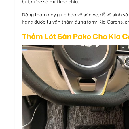
bụi, nước và mùi khó chịu.
Dòng thảm này giúp bảo vệ sàn xe, dễ vệ sinh và
hàng được tư vấn thảm đúng form Kia Carens, p
Thảm Lót Sàn Pako Cho Kia C