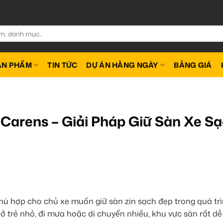
ẢN PHẨM
TIN TỨC
DỰ ÁN HẰNG NGÀY
BẢNG GIÁ
Carens – Giải Pháp Giữ Sàn Xe S
hù hợp cho chủ xe muốn giữ sàn zin sạch đẹp trong quá tr
ở trẻ nhỏ, đi mưa hoặc di chuyển nhiều, khu vực sàn rất d