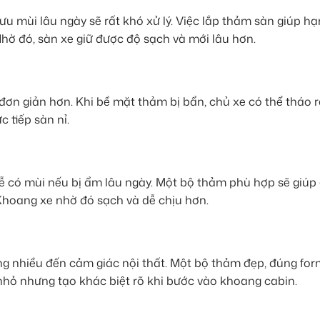
u mùi lâu ngày sẽ rất khó xử lý. Việc lắp thảm sàn giúp h
 Nhờ đó, sàn xe giữ được độ sạch và mới lâu hơn.
đơn giản hơn. Khi bề mặt thảm bị bẩn, chủ xe có thể tháo 
c tiếp sàn nỉ.
dễ có mùi nếu bị ẩm lâu ngày. Một bộ thảm phù hợp sẽ giúp
Khoang xe nhờ đó sạch và dễ chịu hơn.
g nhiều đến cảm giác nội thất. Một bộ thảm đẹp, đúng for
t nhỏ nhưng tạo khác biệt rõ khi bước vào khoang cabin.