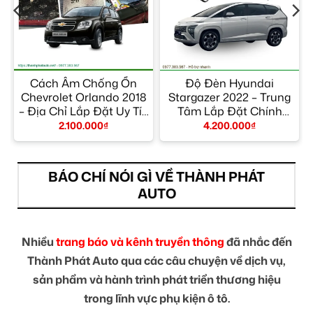
Cách Âm Chống Ồn
Độ Đèn Hyundai
Chevrolet Orlando 2018
Stargazer 2022 – Trung
– Địa Chỉ Lắp Đặt Uy Tín
Tâm Lắp Đặt Chính
TPHCM
Hãng Giá Tốt TPHCM
2.100.000
₫
4.200.000
₫
BÁO CHÍ NÓI GÌ VỀ THÀNH PHÁT
AUTO
Nhiều
trang báo và kênh truyền thông
đã nhắc đến
Thành Phát Auto qua các câu chuyện về dịch vụ,
sản phẩm và hành trình phát triển thương hiệu
trong lĩnh vực phụ kiện ô tô.