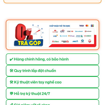
✔️ Hàng chính hãng, có bảo hành
🛠 Quy trình lắp đặt chuẩn
🛠 Kỹ thuật viên tay nghề cao
💬 Hỗ trợ kỹ thuật 24/7
💰 Giá niêm yết rõ ràng