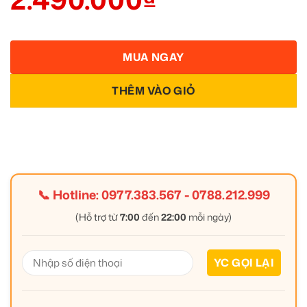
MUA NGAY
THÊM VÀO GIỎ
📞 Hotline:
0977.383.567
-
0788.212.999
(Hỗ trợ từ
7:00
đến
22:00
mỗi ngày)