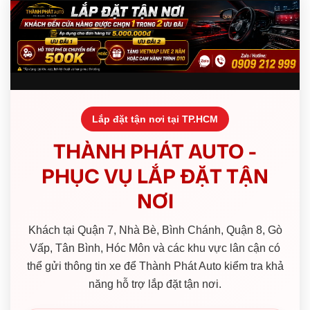
Lắp đặt tận nơi tại TP.HCM
THÀNH PHÁT AUTO -
PHỤC VỤ LẮP ĐẶT TẬN
NƠI
Khách tại Quận 7, Nhà Bè, Bình Chánh, Quận 8, Gò
Vấp, Tân Bình, Hóc Môn và các khu vực lân cận có
thể gửi thông tin xe để Thành Phát Auto kiểm tra khả
năng hỗ trợ lắp đặt tận nơi.