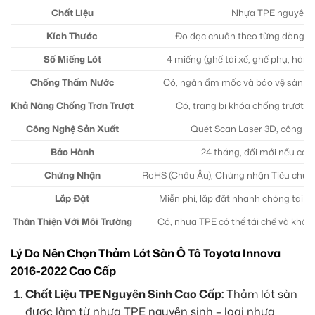
Chất Liệu
Nhựa TPE nguyên s
Kích Thước
Đo đạc chuẩn theo từng dòng xe 
Số Miếng Lót
4 miếng (ghế tài xế, ghế phụ, hàng
Chống Thấm Nước
Có, ngăn ẩm mốc và bảo vệ sàn xe 
Khả Năng Chống Trơn Trượt
Có, trang bị khóa chống trượt g
Công Nghệ Sản Xuất
Quét Scan Laser 3D, công n
Bảo Hành
24 tháng, đổi mới nếu có l
Chứng Nhận
RoHS (Châu Âu), Chứng nhận Tiêu chuẩ
Lắp Đặt
Miễn phí, lắp đặt nhanh chóng tại n
Thân Thiện Với Môi Trường
Có, nhựa TPE có thể tái chế và khôn
Lý Do Nên Chọn Thảm Lót Sàn Ô Tô Toyota Innova
2016-2022 Cao Cấp
Chất Liệu TPE Nguyên Sinh Cao Cấp:
Thảm lót sàn
được làm từ nhựa TPE nguyên sinh – loại nhựa