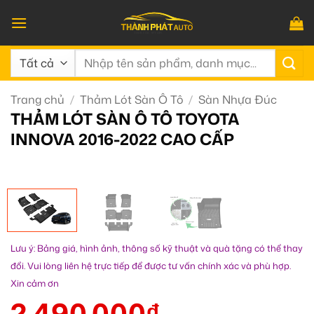
Bỏ
qua
nội
Tìm
dung
kiếm:
Trang chủ
/
Thảm Lót Sàn Ô Tô
/
Sàn Nhựa Đúc
THẢM LÓT SÀN Ô TÔ TOYOTA
INNOVA 2016-2022 CAO CẤP
Lưu ý: Bảng giá, hình ảnh, thông số kỹ thuật và quà tặng có thể thay
đổi. Vui lòng liên hệ trực tiếp để được tư vấn chính xác và phù hợp.
Xin cảm ơn
2.490.000
₫