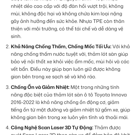
nhiệt dẻo cao cấp với độ đàn hồi vượt trội, không
mùi, không độc hại và không chứa kim loại nặng
gây ảnh hưởng đến sức khỏe. Nhựa TPE còn thân
thiện với môi trường, có thể tái chế và dễ dàng vệ
sinh.
Khả Năng Chống Thấm, Chống Mốc Tối Ưu:
Với khả
năng chống thấm nước tuyệt vời, thảm lót sàn giúp
bảo vệ nội thất xe khỏi việc ẩm mốc, mùi hôi và các
vết bẩn. Điều này giúp bạn luôn giữ được không
gian bên trong xe sạch sẽ và khô ráo.
Chống Ồn và Giảm Nhiệt:
Một trong những tính
năng đặc biệt của thảm lót sàn ô tô Toyota Innova
2016-2022 là khả năng chống ồn động cơ, giảm
tiếng ồn từ mặt đường và giảm nhiệt từ gầm xe, giúp
không gian bên trong xe luôn yên tĩnh và thoải mái.
Công Nghệ Scan Laser 3D Tự Động:
Thảm được