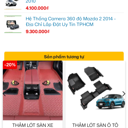
2010
4.100.000
₫
Hệ Thống Camera 360 độ Mazda 2 2014 -
Địa Chỉ Lắp Đặt Uy Tín TPHCM
9.300.000
₫
Sản phẩm tương tự
-20%
THẢM LÓT SÀN XE
THẢM LÓT SÀN Ô TÔ