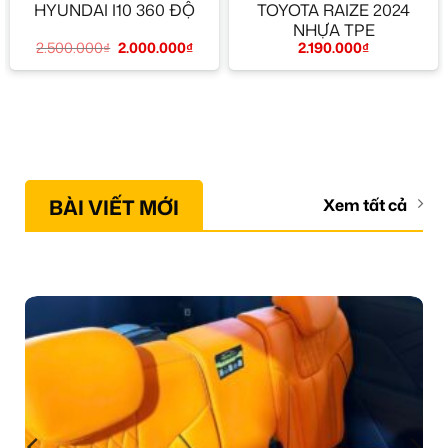
HYUNDAI I10 360 ĐỘ
TOYOTA RAIZE 2024
NHỰA TPE
2.500.000
₫
2.000.000
₫
2.190.000
₫
BÀI VIẾT MỚI
Xem tất cả