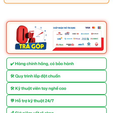
✔️ Hàng chính hãng, có bảo hành
🛠 Quy trình lắp đặt chuẩn
🛠 Kỹ thuật viên tay nghề cao
💬 Hỗ trợ kỹ thuật 24/7
💰 Giá niêm yết rõ ràng