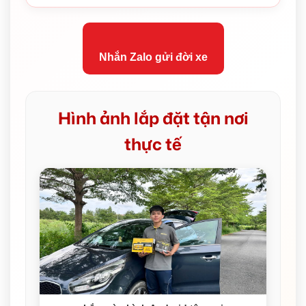
Nhắn Zalo gửi đời xe
Hình ảnh lắp đặt tận nơi
thực tế