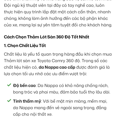
Đội ngũ kỹ thuật viên tại đây có tay nghề cao, luôn
thực hiện quy trình lắp đặt một cách cẩn thận, nhanh
chóng, không làm ảnh hưởng đến các bộ phận khác
của xe, mang lại sự yên tâm tuyệt đối cho khách hàng.
Cách Chọn Thảm Lót Sàn 360 Độ Tốt Nhất
1. Chọn Chất Liệu Tốt
Chất liệu là yếu tố quan trọng hàng đầu khi chọn mua
Thảm lót sàn xe Toyota Camry 360 độ. Trong số các
chất liệu hiện có,
da Nappa cao cấp
được đánh giá là
lựa chọn tối ưu nhờ các ưu điểm vượt trội:
Độ bền cao
: Da Nappa có khả năng chống rách,
bong tróc và phai màu, đảm bảo tuổi thọ lâu dài.
Tính thẩm mỹ
: Với bề mặt mịn màng, mềm mại,
da Nappa mang đến vẻ ngoài sang trọng, đẳng
cấp cho nội thất xe.