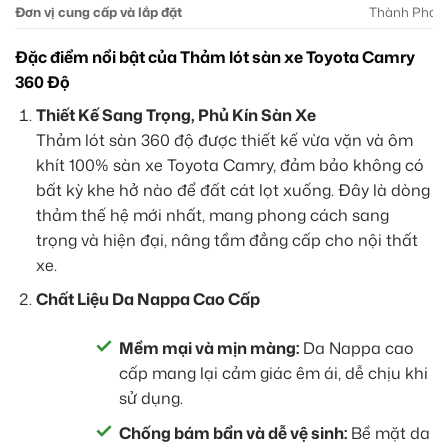
Đơn vị cung cấp và lắp đặt
Thành Phát 
Đặc điểm nổi bật của Thảm lót sàn xe Toyota Camry
360 Độ
Thiết Kế Sang Trọng, Phủ Kín Sàn Xe
Thảm lót sàn 360 độ được thiết kế vừa vặn và ôm
khít 100% sàn xe Toyota Camry, đảm bảo không có
bất kỳ khe hở nào để đất cát lọt xuống. Đây là dòng
thảm thế hệ mới nhất, mang phong cách sang
trọng và hiện đại, nâng tầm đẳng cấp cho nội thất
xe.
Chất Liệu Da Nappa Cao Cấp
Mềm mại và mịn màng:
Da Nappa cao
cấp mang lại cảm giác êm ái, dễ chịu khi
sử dụng.
Chống bám bẩn và dễ vệ sinh:
Bề mặt da