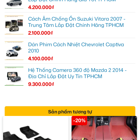
4.200.000
₫
Cách Âm Chống Ồn Suzuki Vitara 2007 -
Trung Tâm Lắp Đặt Chính Hãng TPHCM
2.100.000
₫
Dán Phim Cách Nhiệt Chevrolet Captiva
2010
4.100.000
₫
Hệ Thống Camera 360 độ Mazda 2 2014 -
Địa Chỉ Lắp Đặt Uy Tín TPHCM
9.300.000
₫
Sản phẩm tương tự
-20%