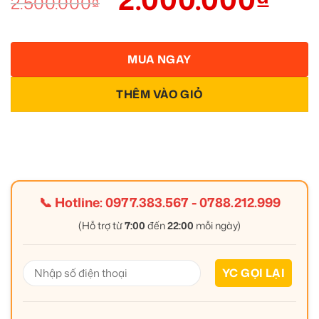
2.500.000
₫
MUA NGAY
THÊM VÀO GIỎ
📞 Hotline:
0977.383.567
-
0788.212.999
(Hỗ trợ từ
7:00
đến
22:00
mỗi ngày)