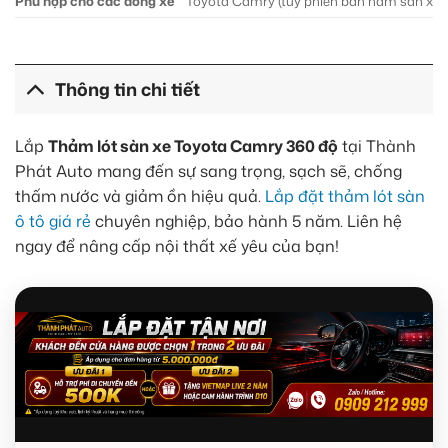
Phù hợp cho các dòng xe
Toyota Camry (tùy phiên bản năm sản xuất:
Thông tin chi tiết
Lắp
Thảm lót sàn xe Toyota Camry 360 độ
tại Thành
Phát Auto mang đến sự sang trọng, sạch sẽ, chống
thấm nước và giảm ồn hiệu quả.
Lắp đặt thảm lót sàn
ô tô giá rẻ
chuyên nghiệp, bảo hành 5 năm. Liên hệ
ngay để nâng cấp nội thất xế yêu của bạn!