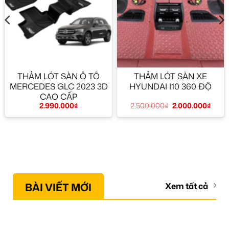
THẢM LÓT SÀN Ô TÔ
THẢM LÓT SÀN XE
MERCEDES GLC 2023 3D
HYUNDAI I10 360 ĐỘ
CAO CẤP
2.500.000
₫
2.000.000
₫
2.990.000
₫
BÀI VIẾT MỚI
Xem tất cả