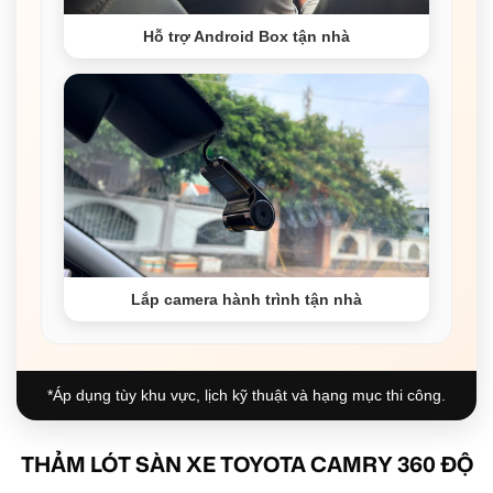
Hỗ trợ Android Box tận nhà
Lắp camera hành trình tận nhà
*Áp dụng tùy khu vực, lịch kỹ thuật và hạng mục thi công.
THẢM LÓT SÀN XE TOYOTA CAMRY 360 ĐỘ