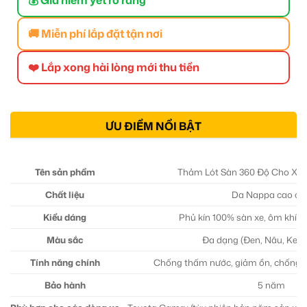
🚚 Miễn phí lắp đặt tận nơi
❤️ Lắp xong hài lòng mới thu tiền
ƯU ĐIỂM NỔI BẬT
Tên sản phẩm
Thảm Lót Sàn 360 Độ Cho Xe
Chất liệu
Da Nappa cao cấ
Kiểu dáng
Phủ kín 100% sàn xe, ôm khít 
Màu sắc
Đa dạng (Đen, Nâu, Kem
Tính năng chính
Chống thấm nước, giảm ồn, chống tr
Bảo hành
5 năm