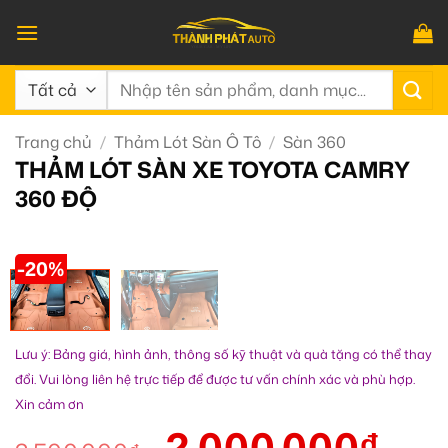
Bỏ
qua
nội
Tìm
dung
kiếm:
Trang chủ
/
Thảm Lót Sàn Ô Tô
/
Sàn 360
THẢM LÓT SÀN XE TOYOTA CAMRY
360 ĐỘ
-20%
Lưu ý: Bảng giá, hình ảnh, thông số kỹ thuật và quà tặng có thể thay
đổi. Vui lòng liên hệ trực tiếp để được tư vấn chính xác và phù hợp.
Xin cảm ơn
2.000.000
₫