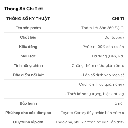
Thông Số Chi Tiết
THÔNG SỐ KỸ THUẬT
CHI TIẾ
Tên sản phẩm
Thảm Lót Sàn 360 Độ Cho
Chất liệu
Da Nappa ca
Kiểu dáng
Phủ kín 100% sàn xe, ôm k
Màu sắc
Đa dạng (Đen, Nâu,
Tính năng chính
Chống thấm nước, giảm ồn, chốn
Đặc điểm nổi bật
– Lắp cố định vào mép sàn 
– Cách âm hiệu quả, nâng cao
– Thiết kế sang trọng, hiện đại, log
Bảo hành
5 năm
Phù hợp cho các dòng xe
Toyota Camry (tùy phiên bản năm sản x
Quy trình lắp đặt
Tháo ghế, phủ kín toàn bộ sàn, lắp đặt c