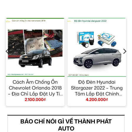
Cách Âm Chống Ồn
Độ Đèn Hyundai
Chevrolet Orlando 2018
Stargazer 2022 – Trung
– Địa Chỉ Lắp Đặt Uy Tín
Tâm Lắp Đặt Chính
TPHCM
Hãng Giá Tốt TPHCM
2.100.000
₫
4.200.000
₫
BÁO CHÍ NÓI GÌ VỀ THÀNH PHÁT
AUTO