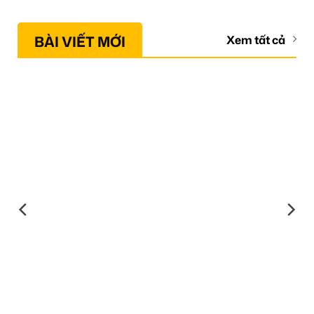
BÀI VIẾT MỚI
Xem tất cả