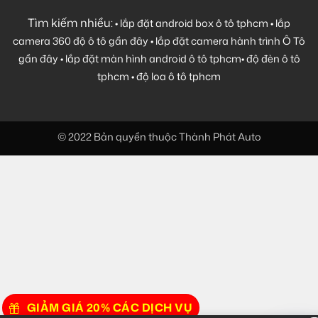
Tìm kiếm nhiều:
•
lắp đặt android box ô tô tphcm
•
lắp
camera 360 độ ô tô gần đây
•
lắp đặt camera hành trình Ô Tô
gần đây
•
lắp đặt màn hình android ô tô tphcm
•
độ đèn ô tô
tphcm
•
độ loa ô tô tphcm
© 2022 Bản quyền thuộc Thành Phát Auto
GIẢM GIÁ 20% CÁC DỊCH VỤ