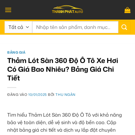
Bỏ
qua
nội
Tìm
dung
kiếm:
BẢNG GIÁ
Thảm Lót Sàn 360 Độ Ô Tô Xe Hơi
Có Giá Bao Nhiêu? Bảng Giá Chi
Tiết
ĐĂNG VÀO
10/01/2025
BỞI
THU NGÂN
Tìm hiểu Thảm Lót Sàn 360 Độ Ô Tô với khả năng
bảo vệ toàn diện, dễ vệ sinh và độ bền cao. Cập
nhật bảng giá chi tiết và dịch vụ lắp đặt chuyên