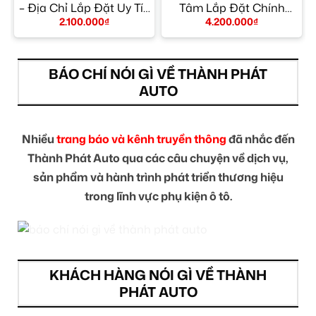
– Địa Chỉ Lắp Đặt Uy Tín
Tâm Lắp Đặt Chính
TPHCM
Hãng Giá Tốt TPHCM
2.100.000
₫
4.200.000
₫
BÁO CHÍ NÓI GÌ VỀ THÀNH PHÁT
AUTO
Nhiều
trang báo và kênh truyền thông
đã nhắc đến
Thành Phát Auto qua các câu chuyện về dịch vụ,
sản phẩm và hành trình phát triển thương hiệu
trong lĩnh vực phụ kiện ô tô.
KHÁCH HÀNG NÓI GÌ VỀ THÀNH
PHÁT AUTO