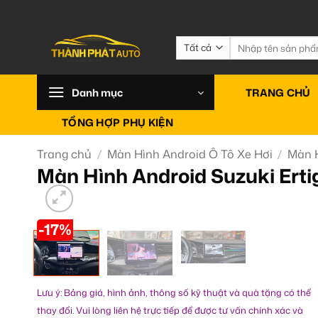
Bỏ
qua
nội
Tìm
kiếm:
dung
Danh mục
TRANG CHỦ
TỔNG HỢP PHỤ KIỆN
Trang chủ
/
Màn Hình Android Ô Tô Xe Hơi
/
Màn H
Màn Hình Android Suzuki Ert
-17%
Lưu ý: Bảng giá, hình ảnh, thông số kỹ thuật và quà tặng có thể
thay đổi. Vui lòng liên hệ trực tiếp để được tư vấn chính xác và