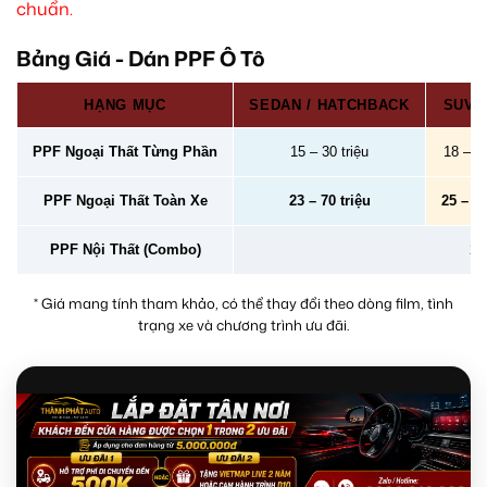
chuẩn.
Bảng Giá - Dán PPF Ô Tô
HẠNG MỤC
SEDAN / HATCHBACK
SUV /
PPF Ngoại Thất Từng Phần
15 – 30 triệu
18 – 40
PPF Ngoại Thất Toàn Xe
23 – 70 triệu
25 – 78
PPF Nội Thất (Combo)
2 –
* Giá mang tính tham khảo, có thể thay đổi theo dòng film, tình
trạng xe và chương trình ưu đãi.