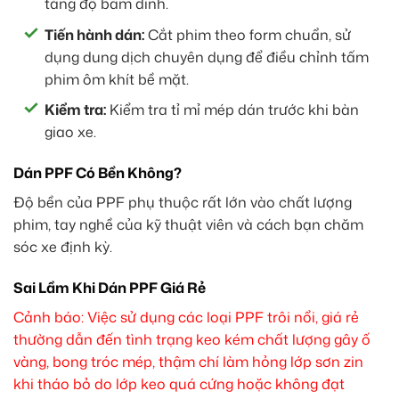
tăng độ bám dính.
Tiến hành dán:
Cắt phim theo form chuẩn, sử
dụng dung dịch chuyên dụng để điều chỉnh tấm
phim ôm khít bề mặt.
Kiểm tra:
Kiểm tra tỉ mỉ mép dán trước khi bàn
giao xe.
Dán PPF Có Bền Không?
Độ bền của PPF phụ thuộc rất lớn vào chất lượng
phim, tay nghề của kỹ thuật viên và cách bạn chăm
sóc xe định kỳ.
Sai Lầm Khi Dán PPF Giá Rẻ
Cảnh báo: Việc sử dụng các loại PPF trôi nổi, giá rẻ
thường dẫn đến tình trạng keo kém chất lượng gây ố
vàng, bong tróc mép, thậm chí làm hỏng lớp sơn zin
khi tháo bỏ do lớp keo quá cứng hoặc không đạt