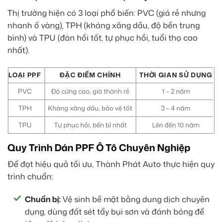
Thị trường hiện có 3 loại phổ biến: PVC (giá rẻ nhưng
nhanh ố vàng), TPH (kháng xăng dầu, độ bền trung
bình) và TPU (đàn hồi tốt, tự phục hồi, tuổi thọ cao
nhất).
LOẠI PPF
ĐẶC ĐIỂM CHÍNH
THỜI GIAN SỬ DỤNG
PVC
Độ cứng cao, giá thành rẻ
1 – 2 năm
TPH
Kháng xăng dầu, bảo vệ tốt
3 – 4 năm
TPU
Tự phục hồi, bền bỉ nhất
Lên đến 10 năm
Quy Trình Dán PPF Ô Tô Chuyên Nghiệp
Để đạt hiệu quả tối ưu, Thành Phát Auto thực hiện quy
trình chuẩn:
Chuẩn bị:
Vệ sinh bề mặt bằng dung dịch chuyên
dụng, dùng đất sét tẩy bụi sơn và đánh bóng để