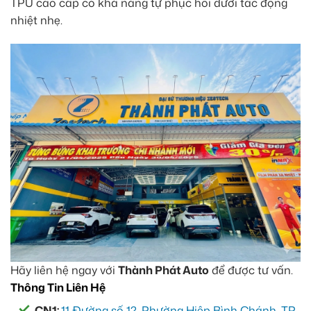
TPU cao cấp có khả năng tự phục hồi dưới tác động
nhiệt nhẹ.
Hãy liên hệ ngay với
Thành Phát Auto
để được tư vấn.
Thông Tin Liên Hệ
CN1:
11 Đường số 12, Phường Hiệp Bình Chánh, TP.