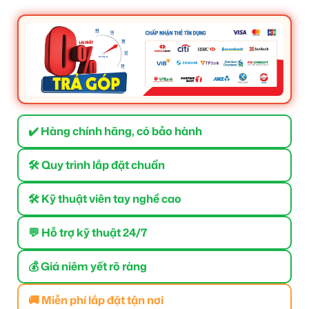
✔️ Hàng chính hãng, có bảo hành
🛠 Quy trình lắp đặt chuẩn
🛠 Kỹ thuật viên tay nghề cao
💬 Hỗ trợ kỹ thuật 24/7
💰 Giá niêm yết rõ ràng
🚚 Miễn phí lắp đặt tận nơi