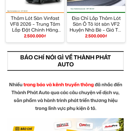
Thảm Lót Sàn Vinfast
Địa Chỉ Lắp Thảm Lót
VF8 2026 – Trung Tâm
Sàn Ô Tô lót sàn VF2
Lắp Đặt Chính Hãng
Huyện Nhà Bè – Giá Tốt
TPHCM
TPHCM
2.500.000
₫
2.500.000
₫
BÁO CHÍ NÓI GÌ VỀ THÀNH PHÁT
AUTO
Nhiều
trang báo và kênh truyền thông
đã nhắc đến
Thành Phát Auto qua các câu chuyện về dịch vụ,
sản phẩm và hành trình phát triển thương hiệu
trong lĩnh vực phụ kiện ô tô.