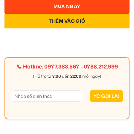
MUA NGAY
THÊM VÀO GIỎ
📞 Hotline:
0977.383.567
-
0788.212.999
(Hỗ trợ từ
7:00
đến
22:00
mỗi ngày)