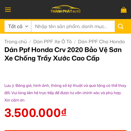
Bỏ
qua
nội
Tìm
dung
kiếm:
Trang chủ
/
Dán PPF Xe Ô Tô
/
Dán PPF Cho Honda
Dán Ppf Honda Crv 2020 Bảo Vệ Sơn
Xe Chống Trầy Xước Cao Cấp
Lưu ý: Bảng giá, hình ảnh, thông số kỹ thuật và quà tặng có thể thay
đổi. Vui lòng liên hệ trực tiếp để được tư vấn chính xác và phù hợp.
Xin cảm ơn
3.500.000
₫