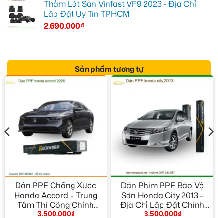
Thảm Lót Sàn Vinfast VF9 2023 - Địa Chỉ
Lắp Đặt Uy Tín TPHCM
2.690.000
₫
Sản phẩm tương tự
Dán PPF Chống Xước
Dán Phim PPF Bảo Vệ
Honda Accord – Trung
Sơn Honda City 2013 –
Tâm Thi Công Chính
Địa Chỉ Lắp Đặt Chính
3.500.000
₫
3.500.000
₫
Hãng Giá Tốt TPHCM
Hãng TPHCM