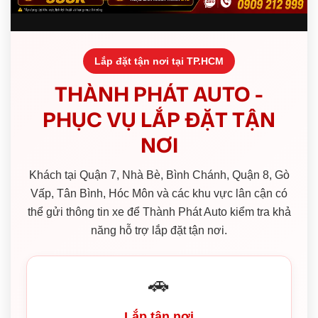
Lắp đặt tận nơi tại TP.HCM
THÀNH PHÁT AUTO -
PHỤC VỤ LẮP ĐẶT TẬN
NƠI
Khách tại Quận 7, Nhà Bè, Bình Chánh, Quận 8, Gò
Vấp, Tân Bình, Hóc Môn và các khu vực lân cận có
thể gửi thông tin xe để Thành Phát Auto kiểm tra khả
năng hỗ trợ lắp đặt tận nơi.
🚗
Lắp tận nơi