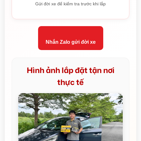
Gửi đời xe để kiểm tra trước khi lắp
Nhắn Zalo gửi đời xe
Hình ảnh lắp đặt tận nơi
thực tế