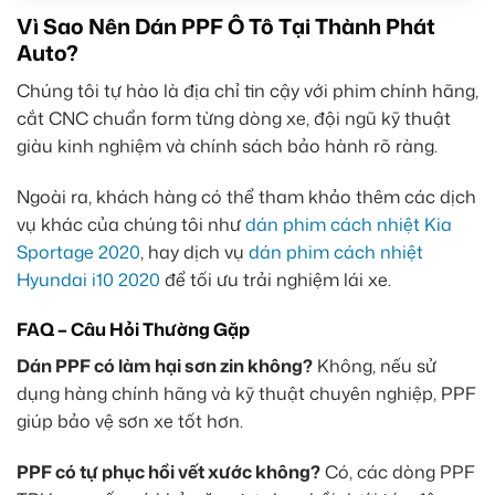
Vì Sao Nên Dán PPF Ô Tô Tại Thành Phát
Auto?
Chúng tôi tự hào là địa chỉ tin cậy với phim chính hãng,
cắt CNC chuẩn form từng dòng xe, đội ngũ kỹ thuật
giàu kinh nghiệm và chính sách bảo hành rõ ràng.
Ngoài ra, khách hàng có thể tham khảo thêm các dịch
vụ khác của chúng tôi như
dán phim cách nhiệt Kia
Sportage 2020
, hay dịch vụ
dán phim cách nhiệt
Hyundai i10 2020
để tối ưu trải nghiệm lái xe.
FAQ – Câu Hỏi Thường Gặp
Dán PPF có làm hại sơn zin không?
Không, nếu sử
dụng hàng chính hãng và kỹ thuật chuyên nghiệp, PPF
giúp bảo vệ sơn xe tốt hơn.
PPF có tự phục hồi vết xước không?
Có, các dòng PPF