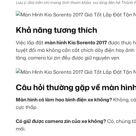
Lưu ý: Giá trên chỉ mang tính tham khảo, vui lòng liên hệ Thành 
Khả năng tương thích
Việc lắp đặt
màn hình Kia Sorento 2017
được thực h
tuyệt đối mà không cần cắt chích dây điện hay ản
lăng, camera lùi zin đều được giữ nguyên vẹn.
Câu hỏi thường gặp về màn hìn
Màn hình có làm hao bình điện xe không?
Không, cá
cực thấp.
Có giữ được camera zin của xe không?
Có, chúng tô
mới.