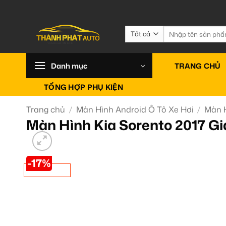
Bỏ
qua
nội
Tìm
kiếm:
dung
Danh mục
TRANG CHỦ
TỔNG HỢP PHỤ KIỆN
Trang chủ
/
Màn Hình Android Ô Tô Xe Hơi
/
Màn H
Màn Hình Kia Sorento 2017 Giá
-17%