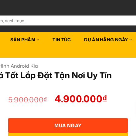
SẢN PHẨM
TIN TỨC
DỰ ÁN HẰNG NGÀY
ình Android Kia
 Tốt Lắp Đặt Tận Nơi Uy Tín
4.900.000
₫
5.900.000
₫
MUA NGAY