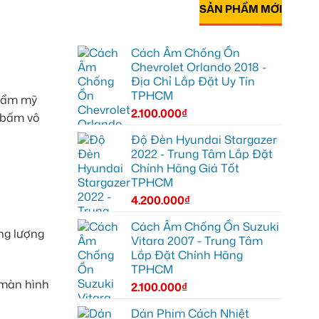
SẢN PHẨM MỚI
Cách Âm Chống Ồn
Chevrolet Orlando 2018 -
Địa Chỉ Lắp Đặt Uy Tín
TPHCM
thẩm mỹ
2.100.000
₫
 bấm vô
Độ Đèn Hyundai Stargazer
2022 - Trung Tâm Lắp Đặt
Chính Hãng Giá Tốt
TPHCM
4.200.000
₫
Cách Âm Chống Ồn Suzuki
ng lượng
Vitara 2007 - Trung Tâm
Lắp Đặt Chính Hãng
TPHCM
 màn hình
2.100.000
₫
Dán Phim Cách Nhiệt