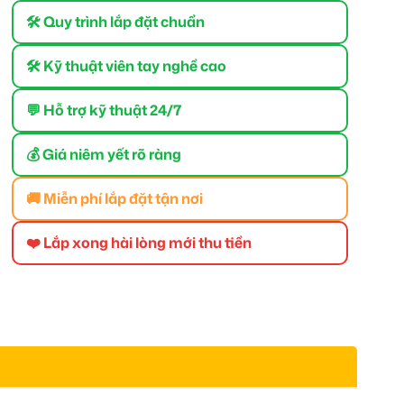
🛠 Quy trình lắp đặt chuẩn
🛠 Kỹ thuật viên tay nghề cao
💬 Hỗ trợ kỹ thuật 24/7
💰 Giá niêm yết rõ ràng
🚚 Miễn phí lắp đặt tận nơi
❤️ Lắp xong hài lòng mới thu tiền