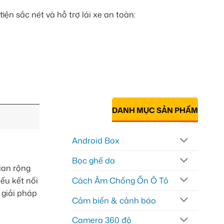
ện sắc nét và hỗ trợ lái xe an toàn:
DANH MỤC SẢN PHẨM
Android Box
Bọc ghế da
ian rộng
ếu kết nối
Cách Âm Chống Ồn Ô Tô
 giải pháp
Cảm biến & cảnh báo
Camera 360 độ