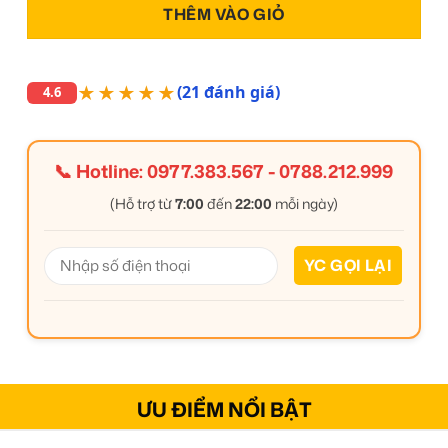
THÊM VÀO GIỎ
★★★★★
(21 đánh giá)
4.6
📞 Hotline:
0977.383.567
-
0788.212.999
(Hỗ trợ từ
7:00
đến
22:00
mỗi ngày)
ƯU ĐIỂM NỔI BẬT