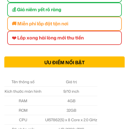
💰 Giá niêm yết rõ ràng
🚚 Miễn phí lắp đặt tận nơi
❤️ Lắp xong hài lòng mới thu tiền
ƯU ĐIỂM NỔI BẬT
Tên thông số
Giá trị
Kích thước màn hình
9/10 inch
RAM
4GB
ROM
32GB
CPU
UIS7862(S) x 8 Core x 2.0 GHz