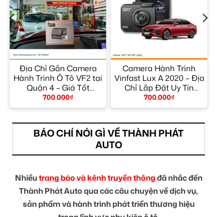
Địa Chỉ Gắn Camera
Camera Hành Trình
Hành Trình Ô Tô VF2 tại
Vinfast Lux A 2020 – Địa
t
Quận 4 – Giá Tốt
Chỉ Lắp Đặt Uy Tín
TPHCM
TPHCM
700.000
₫
700.000
₫
BÁO CHÍ NÓI GÌ VỀ THÀNH PHÁT
AUTO
Nhiều
trang báo và kênh truyền thông
đã nhắc đến
Thành Phát Auto qua các câu chuyện về dịch vụ,
sản phẩm và hành trình phát triển thương hiệu