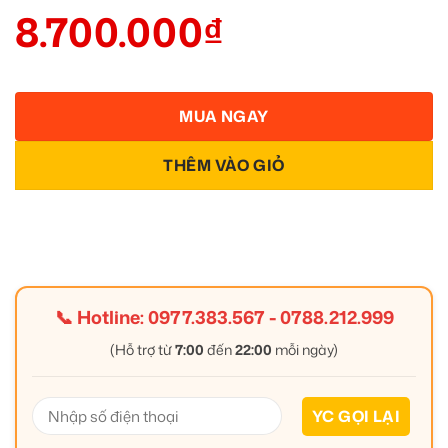
8.700.000
₫
MUA NGAY
THÊM VÀO GIỎ
📞 Hotline:
0977.383.567
-
0788.212.999
(Hỗ trợ từ
7:00
đến
22:00
mỗi ngày)