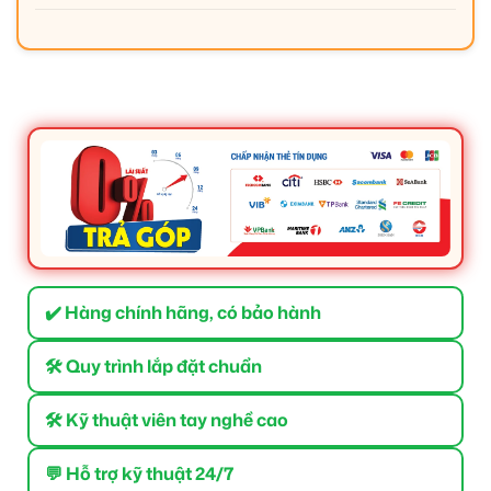
✔️ Hàng chính hãng, có bảo hành
🛠 Quy trình lắp đặt chuẩn
🛠 Kỹ thuật viên tay nghề cao
💬 Hỗ trợ kỹ thuật 24/7