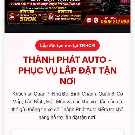
Lắp đặt tận nơi tại TP.HCM
THÀNH PHÁT AUTO -
PHỤC VỤ LẮP ĐẶT TẬN
NƠI
Khách tại Quận 7, Nhà Bè, Bình Chánh, Quận 8, Gò
Vấp, Tân Bình, Hóc Môn và các khu vực lân cận có
thể gửi thông tin xe để Thành Phát Auto kiểm tra khả
năng hỗ trợ lắp đặt tận nơi.