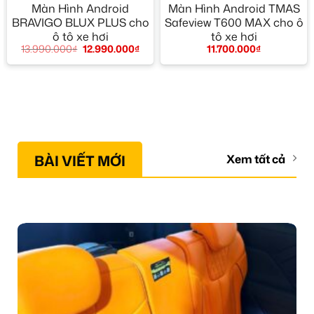
Màn Hình Android
Màn Hình Android TMAS
BRAVIGO BLUX PLUS cho
Safeview T600 MAX cho ô
ô tô xe hơi
tô xe hơi
13.990.000
₫
12.990.000
₫
11.700.000
₫
BÀI VIẾT MỚI
Xem tất cả