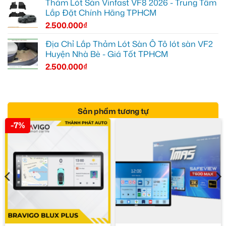
Thảm Lót Sàn Vinfast VF8 2026 - Trung Tâm
Lắp Đặt Chính Hãng TPHCM
2.500.000
₫
Địa Chỉ Lắp Thảm Lót Sàn Ô Tô lót sàn VF2
Huyện Nhà Bè - Giá Tốt TPHCM
2.500.000
₫
Sản phẩm tương tự
-7%