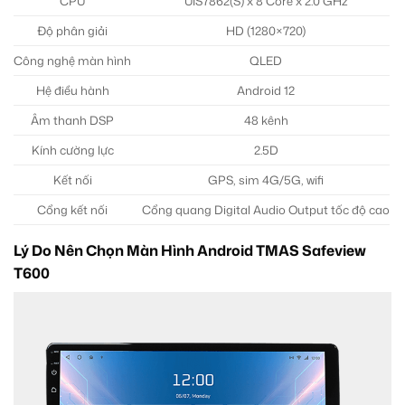
CPU
UIS7862(S) x 8 Core x 2.0 GHz
Độ phân giải
HD (1280×720)
Công nghệ màn hình
QLED
Hệ điều hành
Android 12
Âm thanh DSP
48 kênh
Kính cường lực
2.5D
Kết nối
GPS, sim 4G/5G, wifi
Cổng kết nối
Cổng quang Digital Audio Output tốc độ cao
Lý Do Nên Chọn Màn Hình Android TMAS Safeview
T600