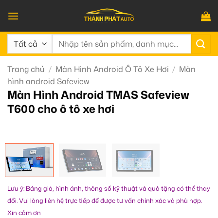
Bỏ
qua
nội
Tìm
dung
kiếm:
Trang chủ
/
Màn Hình Android Ô Tô Xe Hơi
/
Màn
hình android Safeview
Màn Hình Android TMAS Safeview
T600 cho ô tô xe hơi
Lưu ý: Bảng giá, hình ảnh, thông số kỹ thuật và quà tặng có thể thay
đổi. Vui lòng liên hệ trực tiếp để được tư vấn chính xác và phù hợp.
Xin cảm ơn