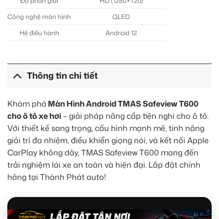
Độ phân giải
HD (1280×720)
Công nghệ màn hình
QLED
Hệ điều hành
Android 12
Thông tin chi tiết
Khám phá
Màn Hình Android TMAS Safeview T600
cho ô tô xe hơi
– giải pháp nâng cấp tiện nghi cho ô tô.
Với thiết kế sang trọng, cấu hình mạnh mẽ, tính năng
giải trí đa nhiệm, điều khiển giọng nói, và kết nối Apple
CarPlay không dây, TMAS Safeview T600 mang đến
trải nghiệm lái xe an toàn và hiện đại. Lắp đặt chính
hãng tại Thành Phát auto!