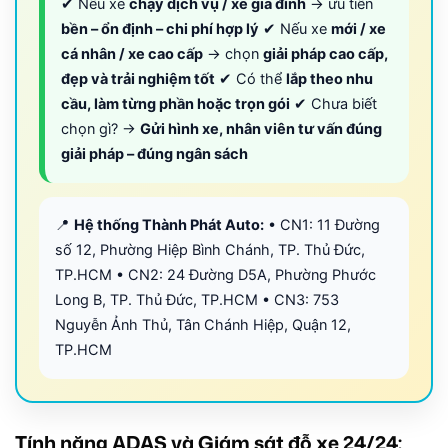
✔ Nếu xe
chạy dịch vụ / xe gia đình
→ ưu tiên
bền – ổn định – chi phí hợp lý
✔ Nếu xe
mới / xe
cá nhân / xe cao cấp
→ chọn
giải pháp cao cấp,
đẹp và trải nghiệm tốt
✔ Có thể
lắp theo nhu
cầu, làm từng phần hoặc trọn gói
✔ Chưa biết
chọn gì? →
Gửi hình xe, nhân viên tư vấn đúng
giải pháp – đúng ngân sách
📍
Hệ thống Thành Phát Auto:
• CN1: 11 Đường
số 12, Phường Hiệp Bình Chánh, TP. Thủ Đức,
TP.HCM • CN2: 24 Đường D5A, Phường Phước
Long B, TP. Thủ Đức, TP.HCM • CN3: 753
Nguyễn Ảnh Thủ, Tân Chánh Hiệp, Quận 12,
TP.HCM
Tính năng ADAS và Giám sát đỗ xe 24/24: