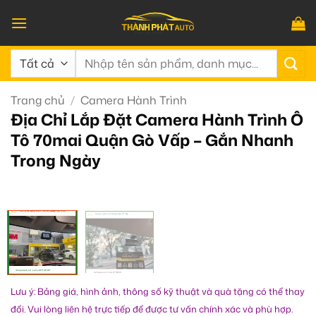
Bỏ
qua
nội
Tìm
dung
kiếm:
Trang chủ
/
Camera Hành Trình
Địa Chỉ Lắp Đặt Camera Hành Trình Ô
Tô 70mai Quận Gò Vấp – Gắn Nhanh
Trong Ngày
Lưu ý: Bảng giá, hình ảnh, thông số kỹ thuật và quà tặng có thể thay
đổi. Vui lòng liên hệ trực tiếp để được tư vấn chính xác và phù hợp.