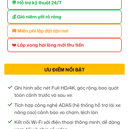
💬 Hỗ trợ kỹ thuật 24/7
💰 Giá niêm yết rõ ràng
🚚 Miễn phí lắp đặt tận nơi
❤️ Lắp xong hài lòng mới thu tiền
ƯU ĐIỂM NỔI BẬT
Ghi hình sắc nét Full HD/4K, góc rộng, bao quát
toàn cảnh trước và sau xe.
Tích hợp công nghệ ADAS (hệ thống hỗ trợ lái xe
nâng cao) cảnh báo va chạm, lệch làn.
Kết nối Wi-Fi với điện thoại thông minh, dễ dàng