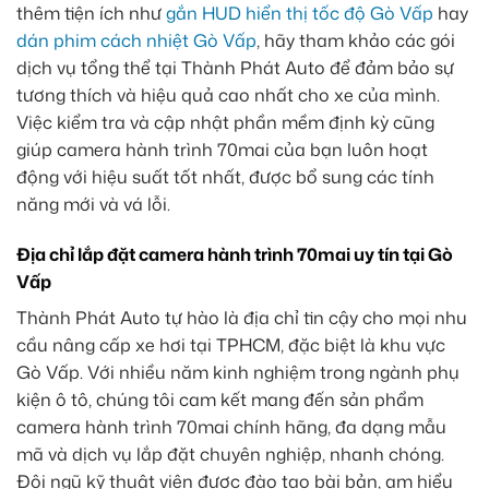
thêm tiện ích như
gắn HUD hiển thị tốc độ Gò Vấp
hay
dán phim cách nhiệt Gò Vấp
, hãy tham khảo các gói
dịch vụ tổng thể tại Thành Phát Auto để đảm bảo sự
tương thích và hiệu quả cao nhất cho xe của mình.
Việc kiểm tra và cập nhật phần mềm định kỳ cũng
giúp camera hành trình 70mai của bạn luôn hoạt
động với hiệu suất tốt nhất, được bổ sung các tính
năng mới và vá lỗi.
Địa chỉ lắp đặt camera hành trình 70mai uy tín tại Gò
Vấp
Thành Phát Auto tự hào là địa chỉ tin cậy cho mọi nhu
cầu nâng cấp xe hơi tại TPHCM, đặc biệt là khu vực
Gò Vấp. Với nhiều năm kinh nghiệm trong ngành phụ
kiện ô tô, chúng tôi cam kết mang đến sản phẩm
camera hành trình 70mai chính hãng, đa dạng mẫu
mã và dịch vụ lắp đặt chuyên nghiệp, nhanh chóng.
Đội ngũ kỹ thuật viên được đào tạo bài bản, am hiểu