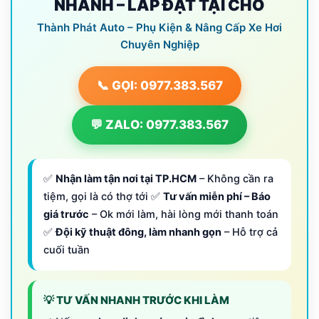
NHANH – LẮP ĐẶT TẠI CHỖ
Thành Phát Auto – Phụ Kiện & Nâng Cấp Xe Hơi
Chuyên Nghiệp
📞 GỌI: 0977.383.567
💬 ZALO: 0977.383.567
✅
Nhận làm tận nơi tại TP.HCM
– Không cần ra
tiệm, gọi là có thợ tới ✅
Tư vấn miễn phí – Báo
giá trước
– Ok mới làm, hài lòng mới thanh toán
✅
Đội kỹ thuật đông, làm nhanh gọn
– Hỗ trợ cả
cuối tuần
💡 TƯ VẤN NHANH TRƯỚC KHI LÀM