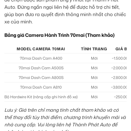
Auto. Đừng ngần ngại liên hệ để được hỗ trợ chi tiết,
giúp bạn đưa ra quyết định thông minh nhất cho chiếc
xe của mình.
Bảng giá Camera Hành Trình 70mai (Tham khảo)
MODEL CAMERA 70MAI
TÌNH TRẠNG
GIÁ BÁ
70mai Dash Cam A400
Mới
~1.500.000
70mai Dash Cam A500S
Mới
~2.000.000
70mai Dash Cam A800S
Mới
~2.800.000
70mai Dash Cam A810
Mới
~3.800.000
Bộ Hardwire Kit (nâng cấp ghi hình đỗ xe)
Mới
~250.000
Lưu ý: Giá trên chỉ mang tính chất tham khảo và có
thể thay đổi tùy thời điểm, chương trình khuyến mãi và
nhà cung cấp. Vui lòng liên hệ Thành Phát Auto để