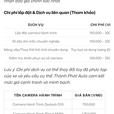
nhận báo giá chính xác nhất.
Chi phí lắp đặt & Dịch vụ liên quan (Tham khảo)
DỊCH VỤ
CHI PHÍ (VN
Lắp đặt camera hành trình
150.000 – 300.0
Đi dây âm trần chuyên nghiệp
100.000 – 200.0
Nâng cấp/Thay thế thẻ nhớ chuyên dụng
Tùy loại và dung lượng (Giá
Kiểm tra, khắc phục sự cố camera
100.000 – 250.0
Lưu ý: Chi phí dịch vụ có thể thay đổi tùy độ phức tạp
của xe và yêu cầu cụ thể. Thành Phát Auto cam kết
mức giá cạnh tranh và minh bạch.
TÊN CAMERA HÀNH TRÌNH
GIÁ BÁN (VNĐ)
Camera Hành Trình Zestech D10
700.000
Camera Hành Trình 70mai M310
1.250.000