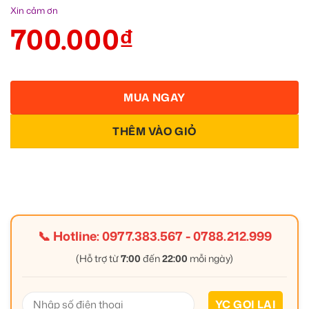
Xin cảm ơn
700.000
₫
MUA NGAY
THÊM VÀO GIỎ
📞 Hotline:
0977.383.567
-
0788.212.999
(Hỗ trợ từ
7:00
đến
22:00
mỗi ngày)