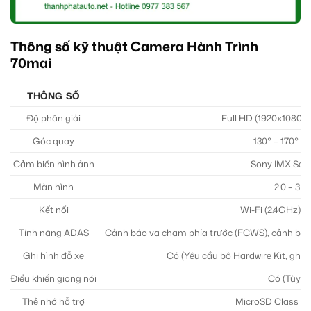
Thông số kỹ thuật Camera Hành Trình
70mai
THÔNG SỐ
Độ phân giải
Full HD (1920x1080P
Góc quay
130° – 170° (
Cảm biến hình ảnh
Sony IMX Serie
Màn hình
2.0 – 3.5
Kết nối
Wi-Fi (2.4GHz), 
Tính năng ADAS
Cảnh báo va chạm phía trước (FCWS), cảnh báo 
Ghi hình đỗ xe
Có (Yêu cầu bộ Hardwire Kit, ghi 
Điều khiển giọng nói
Có (Tùy m
Thẻ nhớ hỗ trợ
MicroSD Class 10