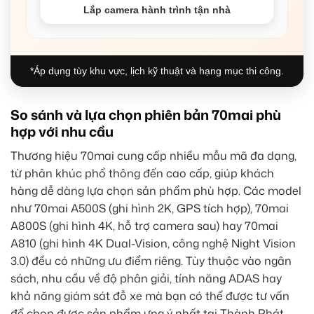
Lắp camera hành trình tận nhà
*Áp dụng tùy khu vực, lịch kỹ thuật và hạng mục thi công.
So sánh và lựa chọn phiên bản 70mai phù
hợp với nhu cầu
Thương hiệu 70mai cung cấp nhiều mẫu mã đa dạng,
từ phân khúc phổ thông đến cao cấp, giúp khách
hàng dễ dàng lựa chọn sản phẩm phù hợp. Các model
như 70mai A500S (ghi hình 2K, GPS tích hợp), 70mai
A800S (ghi hình 4K, hỗ trợ camera sau) hay 70mai
A810 (ghi hình 4K Dual-Vision, công nghệ Night Vision
3.0) đều có những ưu điểm riêng. Tùy thuộc vào ngân
sách, nhu cầu về độ phân giải, tính năng ADAS hay
khả năng giám sát đỗ xe mà bạn có thể được tư vấn
để chọn được sản phẩm ưng ý nhất tại Thành Phát