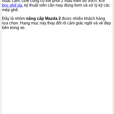
hoặc cam. Ghế cũng có thể phối 2 màu theo sở thích. Khi
bọc ghế da
, kỹ thuật viên cần may đúng form và xử lý kỹ các
mép ghế.
Đây là nhóm
nâng cấp Mazda 2
được nhiều khách hàng
lựa chọn. Hạng mục này thay đổi rõ cảm giác ngồi và vẻ đẹp
bên trong xe.