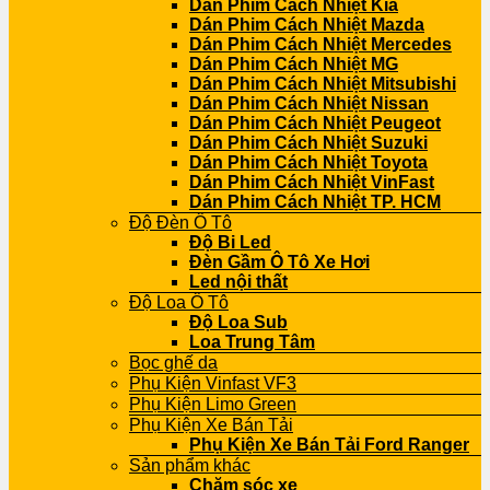
Dán Phim Cách Nhiệt Kia
Dán Phim Cách Nhiệt Mazda
Dán Phim Cách Nhiệt Mercedes
Dán Phim Cách Nhiệt MG
Dán Phim Cách Nhiệt Mitsubishi
Dán Phim Cách Nhiệt Nissan
Dán Phim Cách Nhiệt Peugeot
Dán Phim Cách Nhiệt Suzuki
Dán Phim Cách Nhiệt Toyota
Dán Phim Cách Nhiệt VinFast
Dán Phim Cách Nhiệt TP. HCM
Độ Đèn Ô Tô
Độ Bi Led
Đèn Gầm Ô Tô Xe Hơi
Led nội thất
Độ Loa Ô Tô
Độ Loa Sub
Loa Trung Tâm
Bọc ghế da
Phụ Kiện Vinfast VF3
Phụ Kiện Limo Green
Phụ Kiện Xe Bán Tải
Phụ Kiện Xe Bán Tải Ford Ranger
Sản phẩm khác
Chăm sóc xe