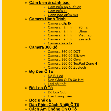
Cảm biến & cảnh báo
Cảm biến áp suất lốp
Cảm biến lùi
Cảnh báo điểm mù
Camera Hành Trình
Camera cập lề
Camera hành trình 70mai
Camera hành trình Utour
Camera hành trình Vietmap
Camera hành trình Zestech
Camera lùi ô tô
Camera 360 độ
Camera 360 độ DCT
Camera 360 độ Elliview
Camera 360 độ Owin
Camera 360 độ TexPad Zone 4
Camera 360 độ Zestech
Độ Đèn Ô Tô
Độ Bi Led
Đèn Gầm Ô Tô Xe Hơi
Led nội thất
Độ Loa Ô Tô
Độ Loa Sub
Loa Trung Tâm
Bọc ghế da
Dán Phim Cách Nhiệt Ô Tô
Cách Âm Chống Ồn Ô Tô