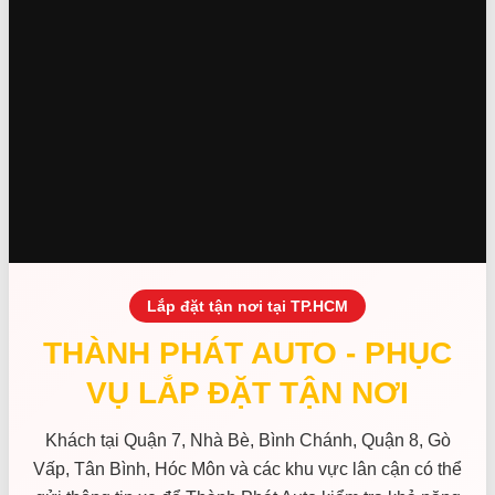
Lắp đặt tận nơi tại TP.HCM
THÀNH PHÁT AUTO - PHỤC
VỤ LẮP ĐẶT TẬN NƠI
Khách tại Quận 7, Nhà Bè, Bình Chánh, Quận 8, Gò
Vấp, Tân Bình, Hóc Môn và các khu vực lân cận có thể