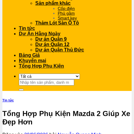
Sản phẩm khác
Cốp điện
Phủ gầm
Smart key
Thảm Lót Sàn Ô Tô
Tin tức
Dự Án Hằng Ngày
Dự án Quận 9
Dự án Quận 12
Dự án Quận Thủ Đức
Bảng Giá
Khuyến mại
Tổng Hợp Phụ Kiện
Tìm
kiếm:
Tin tức
Tổng Hợp Phụ Kiện Mazda 2 Giúp Xe
Đẹp Hơn