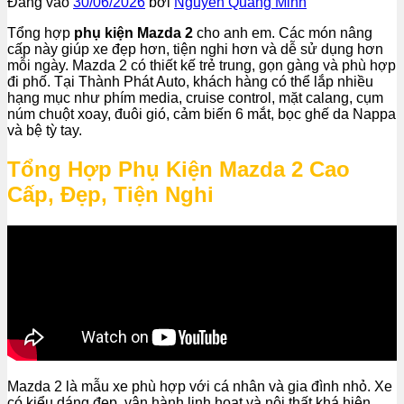
Đăng vào
30/06/2026
bởi
Nguyễn Quang Minh
Tổng hợp
phụ kiện Mazda 2
cho anh em. Các món nâng
cấp này giúp xe đẹp hơn, tiện nghi hơn và dễ sử dụng hơn
mỗi ngày. Mazda 2 có thiết kế trẻ trung, gọn gàng và phù hợp
đi phố. Tại Thành Phát Auto, khách hàng có thể lắp nhiều
hạng mục như phím media, cruise control, mặt calang, cụm
núm chuột xoay, đuôi gió, cảm biến 6 mắt, bọc ghế da Nappa
và bệ tỳ tay.
Tổng Hợp Phụ Kiện Mazda 2 Cao
Cấp, Đẹp, Tiện Nghi
Mazda 2 là mẫu xe phù hợp với cá nhân và gia đình nhỏ. Xe
có kiểu dáng đẹp, vận hành linh hoạt và nội thất khá hiện