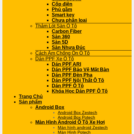
Cốp điện
Phủ gầm
Smart key
Chưa phân loại
Thảm Lót Sàn Ô Tô
Carbon Fiber
Sàn 360
Sàn 5D
Sàn Nhựa Đúc
Cách Âm Chống Ồn Ô Tô
Dán PPF Xe Ô Tô
Dán PPF ARI
Dán PPF Bảo Vệ Mặt Bàn
Dán PPF Đèn Pha
Dán PPF Nội Thất Ô Tô
Dán PPF Ô Tô
Khóa Học Dán PPF Ô Tô
Trang Chủ
Sản phẩm
Android Box
Android Box Zestech
Android Box Potech
Màn Hình Android Ô Tô Xe Hơi
Màn hình android Zestech
Màn Hình Potech