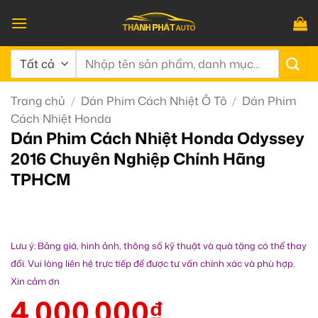
Bỏ
qua
nội
Tìm
dung
kiếm:
Trang chủ
/
Dán Phim Cách Nhiệt Ô Tô
/
Dán Phim
Cách Nhiệt Honda
Dán Phim Cách Nhiệt Honda Odyssey
2016 Chuyên Nghiệp Chính Hãng
TPHCM
Lưu ý: Bảng giá, hình ảnh, thông số kỹ thuật và quà tặng có thể thay
đổi. Vui lòng liên hệ trực tiếp để được tư vấn chính xác và phù hợp.
Xin cảm ơn
4.000.000
₫