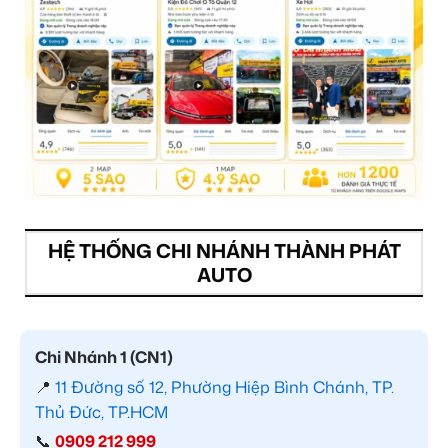
HỆ THỐNG CHI NHÁNH THÀNH PHÁT
AUTO
Chi Nhánh 1 (CN1)
📍
11 Đường số 12, Phường Hiệp Bình Chánh, TP.
Thủ Đức, TP.HCM
📞
0909 212 999