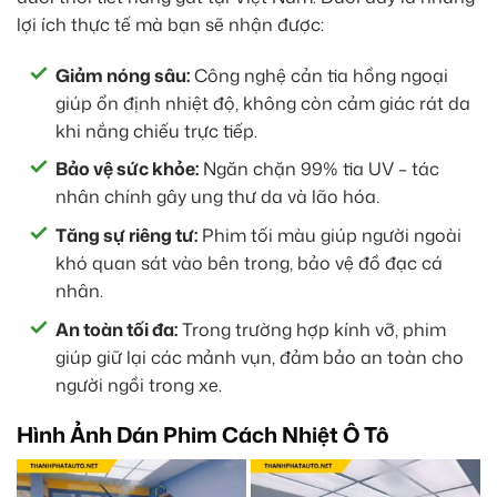
lợi ích thực tế mà bạn sẽ nhận được:
Giảm nóng sâu:
Công nghệ cản tia hồng ngoại
giúp ổn định nhiệt độ, không còn cảm giác rát da
khi nắng chiếu trực tiếp.
Bảo vệ sức khỏe:
Ngăn chặn 99% tia UV – tác
nhân chính gây ung thư da và lão hóa.
Tăng sự riêng tư:
Phim tối màu giúp người ngoài
khó quan sát vào bên trong, bảo vệ đồ đạc cá
nhân.
An toàn tối đa:
Trong trường hợp kính vỡ, phim
giúp giữ lại các mảnh vụn, đảm bảo an toàn cho
người ngồi trong xe.
Hình Ảnh Dán Phim Cách Nhiệt Ô Tô