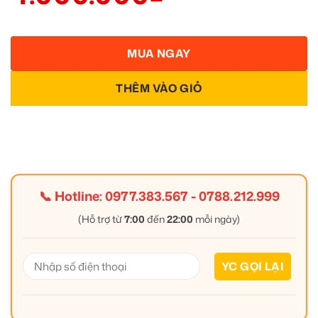
MUA NGAY
THÊM VÀO GIỎ
📞 Hotline:
0977.383.567
-
0788.212.999
(Hỗ trợ từ
7:00
đến
22:00
mỗi ngày)