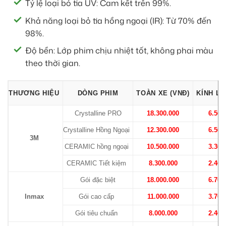
Tỷ lệ loại bỏ tia UV: Cam kết trên 99%.
Khả năng loại bỏ tia hồng ngoại (IR): Từ 70% đến
98%.
Độ bền: Lớp phim chịu nhiệt tốt, không phai màu
theo thời gian.
THƯƠNG HIỆU
DÒNG PHIM
TOÀN XE (VNĐ)
KÍNH LÁ
Crystalline PRO
18.300.000
6.500
Crystalline Hồng Ngoại
12.300.000
6.500
3M
CERAMIC hồng ngoại
10.500.000
3.300
CERAMIC Tiết kiệm
8.300.000
2.400
Gói đặc biệt
18.000.000
6.700
Inmax
Gói cao cấp
11.000.000
3.700
Gói tiêu chuẩn
8.000.000
2.400