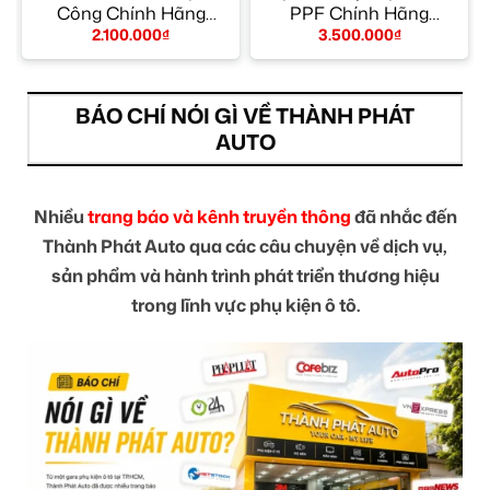
Công Chính Hãng
PPF Chính Hãng
TPHCM
TPHCM
2.100.000
₫
3.500.000
₫
BÁO CHÍ NÓI GÌ VỀ THÀNH PHÁT
AUTO
Nhiều
trang báo và kênh truyền thông
đã nhắc đến
Thành Phát Auto qua các câu chuyện về dịch vụ,
sản phẩm và hành trình phát triển thương hiệu
trong lĩnh vực phụ kiện ô tô.