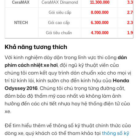
CeraMAX
CeraMAX Dinamond
11.300.000
3.300
Gói siêu cấp
8.000.000
2.700
NTECH
Gói cao cấp
6.300.000
2.300
Gói tiêu chuẩn
4.700.000
1.900
Khả năng tương thích
Với kinh nghiệm dày dặn trong lĩnh vực thi công
dán
phim cách nhiệt xe hơi
, đội ngũ kỹ thuật viên của
chúng tôi cam kết quy trình dán chuẩn xác cho mọi vị
trí từ kính lái, kính sườn cho đến kính hậu của
Honda
Odyssey 2016
. Chúng tôi chú trọng từng đường cắt,
đảm bảo độ thẩm mỹ cao nhất và không làm ảnh
hưởng đến các chi tiết nhựa hay hệ thống điện tử của
xe.
Để tìm hiểu thêm về thông số kỹ thuật chính thức của
dòng xe, quý khách có thể tham khảo tại
thông số kỹ