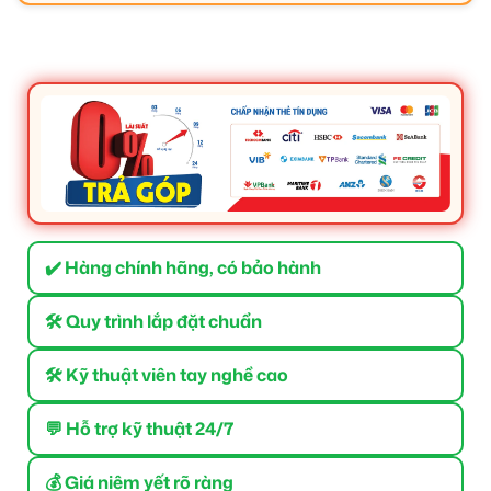
✔️ Hàng chính hãng, có bảo hành
🛠 Quy trình lắp đặt chuẩn
🛠 Kỹ thuật viên tay nghề cao
💬 Hỗ trợ kỹ thuật 24/7
💰 Giá niêm yết rõ ràng