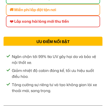
🚚 Miễn phí lắp đặt tận nơi
❤️ Lắp xong hài lòng mới thu tiền
ƯU ĐIỂM NỔI BẬT
Ngăn chặn tới 99% tia UV gây hại da và bảo vệ
nội thất xe.
Giảm nhiệt độ cabin đáng kể, tối ưu hiệu suất
điều hòa.
Tăng cường sự riêng tư và tạo không gian lái xe
thoải mái, sang trọng.