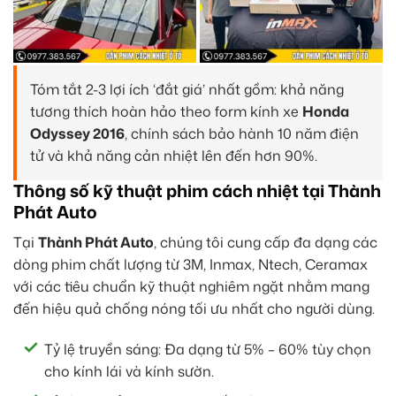
Tóm tắt 2-3 lợi ích ‘đắt giá’ nhất gồm: khả năng
tương thích hoàn hảo theo form kính xe
Honda
Odyssey 2016
, chính sách bảo hành 10 năm điện
tử và khả năng cản nhiệt lên đến hơn 90%.
Thông số kỹ thuật phim cách nhiệt tại Thành
Phát Auto
Tại
Thành Phát Auto
, chúng tôi cung cấp đa dạng các
dòng phim chất lượng từ 3M, Inmax, Ntech, Ceramax
với các tiêu chuẩn kỹ thuật nghiêm ngặt nhằm mang
đến hiệu quả chống nóng tối ưu nhất cho người dùng.
Tỷ lệ truyền sáng: Đa dạng từ 5% – 60% tùy chọn
cho kính lái và kính sườn.