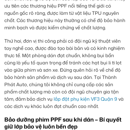
ưu tiên các thương hiệu PPF nổi tiếng thế giới có
nguồn gốc rõ ràng, được làm từ vật liệu TPU nguyên
chất. Các thương hiệu này thường có chế độ bảo hành
minh bạch và được kiểm chứng về chất lượng.
Thứ hai, đơn vị thi công phải có đội ngũ kỹ thuật viên
tay nghề cao, được đào tạo bài bản và có kinh nghiệm
thực tế. Một phòng dán đạt chuẩn, không bụi bẩn
cũng là yếu tố quan trọng để tránh các hạt bụi li ti lọt
vào giữa phim và sơn xe. Đừng quên hỏi rõ về chế độ
bảo hành sản phẩm và dịch vụ sau dán. Tại Thành
Phát Auto, chúng tôi không chỉ cung cấp các sản
phẩm chất lượng mà còn có đội ngũ chuyên gia tận
tâm, đảm bảo dịch vụ
lắp đặt phụ kiện VF3 Quận 9
và
các dịch vụ khác luôn đạt chuẩn cao nhất.
Bảo dưỡng phim PPF sau khi dán – Bí quyết
giữ lớp bảo vệ luôn bền đẹp