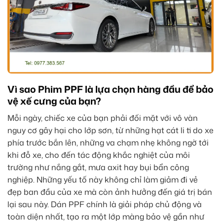
Vì sao Phim PPF là lựa chọn hàng đầu để bảo
vệ xế cưng của bạn?
Mỗi ngày, chiếc xe của bạn phải đối mặt với vô vàn
nguy cơ gây hại cho lớp sơn, từ những hạt cát li ti do xe
phía trước bắn lên, những va chạm nhẹ không ngờ tới
khi đỗ xe, cho đến tác động khắc nghiệt của môi
trường như nắng gắt, mưa axit hay bụi bẩn công
nghiệp. Những yếu tố này không chỉ làm giảm đi vẻ
đẹp ban đầu của xe mà còn ảnh hưởng đến giá trị bán
lại sau này. Dán PPF chính là giải pháp chủ động và
toàn diện nhất, tạo ra một lớp màng bảo vệ gần như