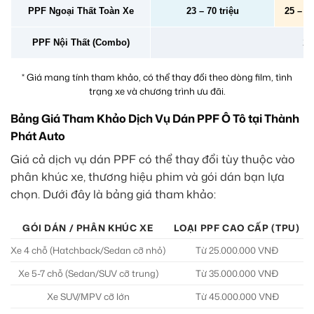
PPF Ngoại Thất Toàn Xe
23 – 70 triệu
25 – 78
PPF Nội Thất (Combo)
2 –
* Giá mang tính tham khảo, có thể thay đổi theo dòng film, tình
trạng xe và chương trình ưu đãi.
Bảng Giá Tham Khảo Dịch Vụ Dán PPF Ô Tô tại Thành
Phát Auto
Giá cả dịch vụ dán PPF có thể thay đổi tùy thuộc vào
phân khúc xe, thương hiệu phim và gói dán bạn lựa
chọn. Dưới đây là bảng giá tham khảo:
GÓI DÁN / PHÂN KHÚC XE
LOẠI PPF CAO CẤP (TPU)
Xe 4 chỗ (Hatchback/Sedan cỡ nhỏ)
Từ 25.000.000 VNĐ
Xe 5-7 chỗ (Sedan/SUV cỡ trung)
Từ 35.000.000 VNĐ
Xe SUV/MPV cỡ lớn
Từ 45.000.000 VNĐ