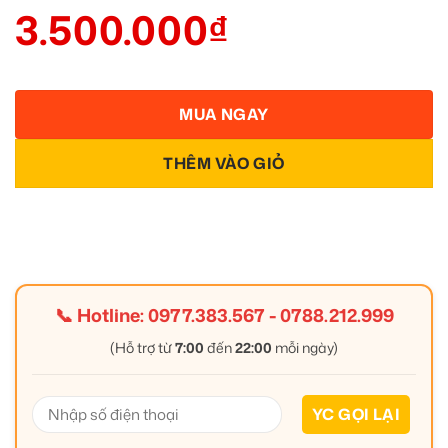
3.500.000
₫
MUA NGAY
THÊM VÀO GIỎ
📞 Hotline:
0977.383.567
-
0788.212.999
(Hỗ trợ từ
7:00
đến
22:00
mỗi ngày)