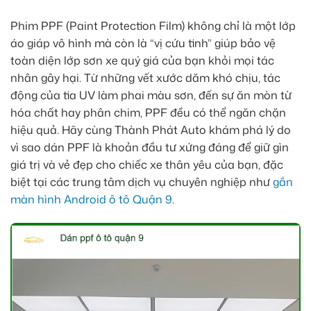
Phim PPF (Paint Protection Film) không chỉ là một lớp
áo giáp vô hình mà còn là “vị cứu tinh” giúp bảo vệ
toàn diện lớp sơn xe quý giá của bạn khỏi mọi tác
nhân gây hại. Từ những vết xước dăm khó chịu, tác
động của tia UV làm phai màu sơn, đến sự ăn mòn từ
hóa chất hay phân chim, PPF đều có thể ngăn chặn
hiệu quả. Hãy cùng Thành Phát Auto khám phá lý do
vì sao dán PPF là khoản đầu tư xứng đáng để giữ gìn
giá trị và vẻ đẹp cho chiếc xe thân yêu của bạn, đặc
biệt tại các trung tâm dịch vụ chuyên nghiệp như
gắn
màn hình Android ô tô Quận 9
.