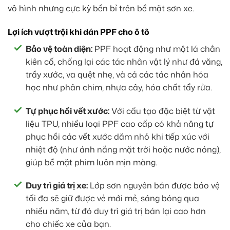
vô hình nhưng cực kỳ bền bỉ trên bề mặt sơn xe.
Lợi ích vượt trội khi dán PPF cho ô tô
Bảo vệ toàn diện:
PPF hoạt động như một lá chắn
kiên cố, chống lại các tác nhân vật lý như đá văng,
trầy xước, va quệt nhẹ, và cả các tác nhân hóa
học như phân chim, nhựa cây, hóa chất tẩy rửa.
Tự phục hồi vết xước:
Với cấu tạo đặc biệt từ vật
liệu TPU, nhiều loại PPF cao cấp có khả năng tự
phục hồi các vết xước dăm nhỏ khi tiếp xúc với
nhiệt độ (như ánh nắng mặt trời hoặc nước nóng),
giúp bề mặt phim luôn mịn màng.
Duy trì giá trị xe:
Lớp sơn nguyên bản được bảo vệ
tối đa sẽ giữ được vẻ mới mẻ, sáng bóng qua
nhiều năm, từ đó duy trì giá trị bán lại cao hơn
cho chiếc xe của bạn.