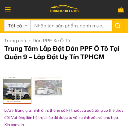
Bỏ
qua
nội
Tìm
dung
kiếm:
Trang chủ
/
Dán PPF Xe Ô Tô
Trung Tâm Lắp Đặt Dán PPF Ô Tô Tại
Quận 9 – Lắp Đặt Uy Tín TPHCM
Lưu ý: Bảng giá, hình ảnh, thông số kỹ thuật và quà tặng có thể thay
đổi. Vui lòng liên hệ trực tiếp để được tư vấn chính xác và phù hợp.
Xin cảm ơn