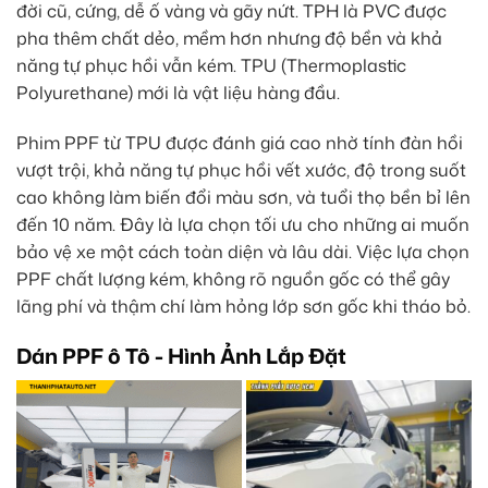
đời cũ, cứng, dễ ố vàng và gãy nứt. TPH là PVC được
pha thêm chất dẻo, mềm hơn nhưng độ bền và khả
năng tự phục hồi vẫn kém. TPU (Thermoplastic
Polyurethane) mới là vật liệu hàng đầu.
Phim PPF từ TPU được đánh giá cao nhờ tính đàn hồi
vượt trội, khả năng tự phục hồi vết xước, độ trong suốt
cao không làm biến đổi màu sơn, và tuổi thọ bền bỉ lên
đến 10 năm. Đây là lựa chọn tối ưu cho những ai muốn
bảo vệ xe một cách toàn diện và lâu dài. Việc lựa chọn
PPF chất lượng kém, không rõ nguồn gốc có thể gây
lãng phí và thậm chí làm hỏng lớp sơn gốc khi tháo bỏ.
Dán PPF ô Tô - Hình Ảnh Lắp Đặt