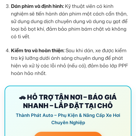
Dán phim và định hình:
Kỹ thuật viên có kinh
nghiệm sẽ tiến hành dán phim một cách cẩn thận,
sử dụng dung dịch chuyên dụng và dụng cụ gạt để
loại bỏ bọt khí, đảm bảo phim bám chặt và không
có tì vết.
Kiểm tra và hoàn thiện:
Sau khi dán, xe được kiểm
tra kỹ lưỡng dưới ánh sáng chuyên dụng để phát
hiện và xử lý các lỗi nhỏ (nếu có), đảm bảo lớp PPF
hoàn hảo nhất.
🚗 HỖ TRỢ TẬN NƠI – BÁO GIÁ
NHANH – LẮP ĐẶT TẠI CHỖ
Thành Phát Auto – Phụ Kiện & Nâng Cấp Xe Hơi
Chuyên Nghiệp