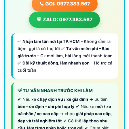
📞 GỌI: 0977.383.567
💬 ZALO: 0977.383.567
✅
Nhận làm tận nơi tại TP.HCM
– Không cần ra
tiệm, gọi là có thợ tới ✅
Tư vấn miễn phí – Báo
giá trước
– Ok mới làm, hài lòng mới thanh toán
✅
Đội kỹ thuật đông, làm nhanh gọn
– Hỗ trợ cả
cuối tuần
💡 TƯ VẤN NHANH TRƯỚC KHI LÀM
✔ Nếu xe
chạy dịch vụ / xe gia đình
→ ưu tiên
bền – ổn định – chi phí hợp lý
✔ Nếu xe
mới / xe
cá nhân / xe cao cấp
→ chọn
giải pháp cao cấp,
đẹp và trải nghiệm tốt
✔ Có thể
lắp theo nhu
cầu, làm từng phần hoặc trọn gói
✔ Chưa biết