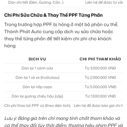
Dán chi tiết (Đèn, Gương, Cản…)
Liên hệ để được tư vấn g
Chi Phí Sửa Chữa & Thay Thế PPF Từng Phần
Trong trường hợp PPF bị hỏng ở một bộ phận cụ thể,
Thành Phát Auto cung cấp dịch vụ sửa chữa hoặc
thay thế từng phần để tiết kiệm chi phí cho khách
hàng:
DỊCH VỤ
CHI PHÍ THAM KHẢO
Dán lại 1 cánh cửa
Từ 3.000.000 VNĐ
Dán lại 1 vè xe (trước/sau)
Từ 2.000.000 VNĐ
Dán lại nắp capo
Từ 5.000.000 VNĐ
Dán lại gương chiếu hậu (cặp)
Từ 1.500.000 VNĐ
Chi phí tháo bỏ PPF cũ (theo diện tích)
Liên hệ để được báo giá chi tiết
Lưu ý: Bảng giá trên chỉ mang tính chất tham khảo và
có thể thay đổi tùy thời điểm, thương hiệu phim PPF và