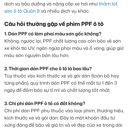
dịch vụ bảo dưỡng và nâng cấp xe hơi như
thảm lót
sàn ô tô Quận 9
và nhiều dịch vụ khác.
Câu hỏi thường gặp về phim PPF ô tô
1. Dán PPF có làm phai màu sơn gốc không?
Không, ngược lại, PPF chất lượng cao còn bảo vệ sơn
xe khỏi tia UV, ngăn ngừa phai màu và ố vàng, giúp giữ
màu sơn nguyên bản lâu hơn.
2. Thời gian dán PPF cho ô tô là bao lâu?
Tùy thuộc vào kích thước xe và gói dán (toàn bộ hay
từng phần), quy trình dán PPF có thể mất từ 1 đến 3
ngày để đảm bảo sự tỉ mỉ và chất lượng tốt nhất.
3. Chi phí dán PPF ô tô có đắt không?
Chi phí dán PPF phụ thuộc vào loại phim, thương hiệu,
kích thước xe và gói dán. Đây là một khoản đầu tư
xứng đáng để bảo vệ giá trị và vẻ đẹp của xe trong dài