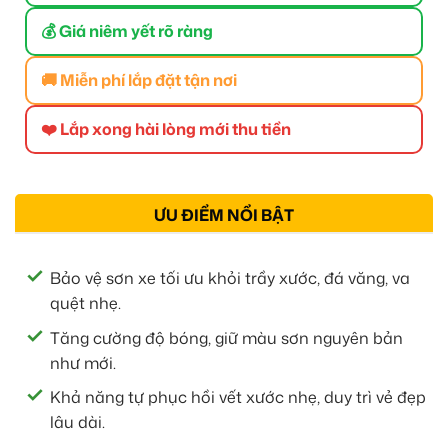
💰 Giá niêm yết rõ ràng
🚚 Miễn phí lắp đặt tận nơi
❤️ Lắp xong hài lòng mới thu tiền
ƯU ĐIỂM NỔI BẬT
Bảo vệ sơn xe tối ưu khỏi trầy xước, đá văng, va
quệt nhẹ.
Tăng cường độ bóng, giữ màu sơn nguyên bản
như mới.
Khả năng tự phục hồi vết xước nhẹ, duy trì vẻ đẹp
lâu dài.