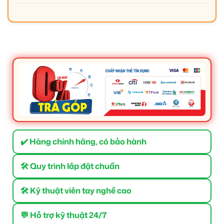
✔️ Hàng chính hãng, có bảo hành
🛠 Quy trình lắp đặt chuẩn
🛠 Kỹ thuật viên tay nghề cao
💬 Hỗ trợ kỹ thuật 24/7