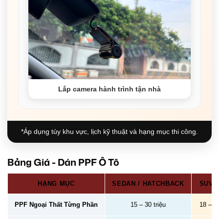
Lắp camera hành trình tận nhà
*Áp dụng tùy khu vực, lịch kỹ thuật và hạng mục thi công.
Bảng Giá - Dán PPF Ô Tô
HẠNG MỤC
SEDAN / HATCHBACK
SUV /
PPF Ngoại Thất Từng Phần
15 – 30 triệu
18 – 40