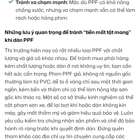
Tránh va chạm mạnh:
Mặc dù PPF có khả năng
chống xước, nhưng va chạm mạnh vẫn có thể làm
rách hoặc hỏng phim.
Những lưu ý quan trọng để tránh “tiền mất tật mang”
khi dán PPF
Thị trường hiện nay có rất nhiều loại PPF với chất
lượng và giá cả khác nhau. Để tránh mua phải hàng
kém chất lượng hoặc dán ở nơi không uy tín, bạn cần
hết sức cẩn trọng. Phim PPF giả, không rõ nguồn gốc
thường làm từ PVC, dễ bị ố vàng chỉ sau một thời gian
ngắn, kém bền và thậm chí có thể làm hỏng lớp sơn
gốc khi tháo ra. Một số cơ sở thiếu kinh nghiệm có thể
cắt phạm sơn xe, để lại bọt khí hoặc dán không kín
mép, gây mất thẩm mỹ và giảm hiệu quả bảo vệ. Luôn
yêu cầu kiểm tra chứng nhận sản phẩm và chế độ bảo
hành rõ ràng trước khi quyết định dán. Đừng quên
tham khảo các địa chỉ uy tín chuyên cung cấp các