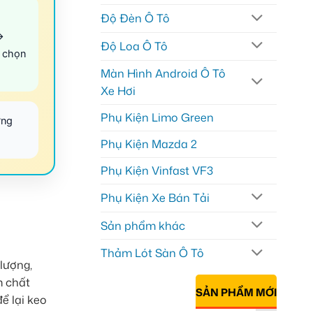
Độ Đèn Ô Tô
→
Độ Loa Ô Tô
 chọn
Màn Hình Android Ô Tô
Xe Hơi
Phụ Kiện Limo Green
ờng
Phụ Kiện Mazda 2
Phụ Kiện Vinfast VF3
Phụ Kiện Xe Bán Tải
Sản phẩm khác
Thảm Lót Sàn Ô Tô
lượng,
m chất
SẢN PHẨM MỚI
ể lại keo