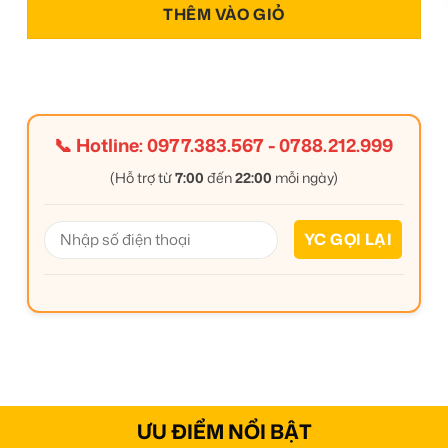
THÊM VÀO GIỎ
📞 Hotline:
0977.383.567
-
0788.212.999
(Hỗ trợ từ
7:00
đến
22:00
mỗi ngày)
ƯU ĐIỂM NỔI BẬT