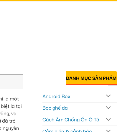
DANH MỤC SẢN PHẨM
Android Box
hỉ là một
iệt là tại
Bọc ghế da
văng, va
Cách Âm Chống Ồn Ô Tô
) đã trở
ẹp nguyên
Cảm biến & cảnh báo