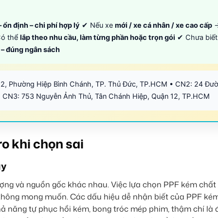
 ổn định – chi phí hợp lý
✔ Nếu xe
mới / xe cá nhân / xe cao cấp
ó thể
lắp theo nhu cầu, làm từng phần hoặc trọn gói
✔ Chưa biết
p – đúng ngân sách
12, Phường Hiệp Bình Chánh, TP. Thủ Đức, TP.HCM • CN2: 24 Đư
 CN3: 753 Nguyễn Ảnh Thủ, Tân Chánh Hiệp, Quận 12, TP.HCM
ro khi chọn sai
ụy
 lượng và nguồn gốc khác nhau. Việc lựa chọn PPF kém chất 
 không mong muốn. Các dấu hiệu dễ nhận biết của PPF ké
ả năng tự phục hồi kém, bong tróc mép phim, thậm chí là đ