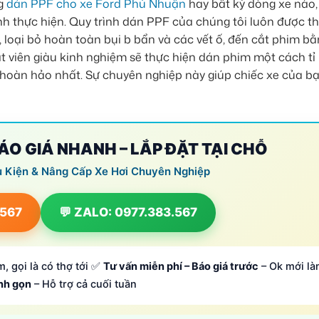
ng
dán PPF cho xe Ford Phú Nhuận
hay bất kỳ dòng xe nào,
nh thực hiện. Quy trình dán PPF của chúng tôi luôn được t
 loại bỏ hoàn toàn bụi b bẩn và các vết ố, đến cắt phim b
ật viên giàu kinh nghiệm sẽ thực hiện dán phim một cách tỉ
 hoàn hảo nhất. Sự chuyên nghiệp này giúp chiếc xe của b
BÁO GIÁ NHANH – LẮP ĐẶT TẠI CHỖ
ụ Kiện & Nâng Cấp Xe Hơi Chuyên Nghiệp
.567
💬 ZALO: 0977.383.567
, gọi là có thợ tới ✅
Tư vấn miễn phí – Báo giá trước
– Ok mới là
anh gọn
– Hỗ trợ cả cuối tuần