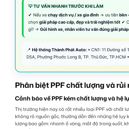
💡 TƯ VẤN NHANH TRƯỚC KHI LÀM
✔ Nếu xe
chạy dịch vụ / xe gia đình
→ ưu tiên
bền –
chọn
giải pháp cao cấp, đẹp và trải nghiệm tốt
✔ C
gì? →
Gửi hình xe, nhân viên tư vấn đúng giải phá
📍
Hệ thống Thành Phát Auto:
• CN1: 11 Đường số 
D5A, Phường Phước Long B, TP. Thủ Đức, TP.HCM •
Phân biệt PPF chất lượng và rủi 
Cảnh báo về PPF kém chất lượng và hệ l
Thị trường hiện nay có rất nhiều loại PPF với chất
không rõ nguồn gốc, thường dẫn đến những hệ lụy
lượng bao gồm: nhanh ố vàng, mất độ trong suốt, kh