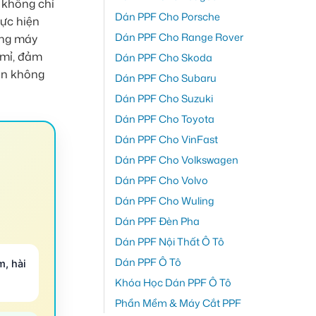
 không chỉ
Dán PPF Cho Porsche
hực hiện
Dán PPF Cho Range Rover
ằng máy
 mỉ, đảm
Dán PPF Cho Skoda
ạn không
Dán PPF Cho Subaru
Dán PPF Cho Suzuki
Dán PPF Cho Toyota
Dán PPF Cho VinFast
Dán PPF Cho Volkswagen
Dán PPF Cho Volvo
Dán PPF Cho Wuling
Dán PPF Đèn Pha
Dán PPF Nội Thất Ô Tô
Dán PPF Ô Tô
m, hài
Khóa Học Dán PPF Ô Tô
Phần Mềm & Máy Cắt PPF