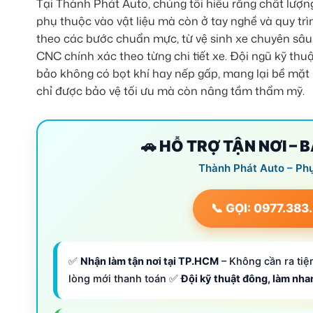
Tại Thành Phát Auto, chúng tôi hiểu rằng chất lượ
phụ thuộc vào vật liệu mà còn ở tay nghề và quy trì
theo các bước chuẩn mực, từ vệ sinh xe chuyên sâu,
CNC chính xác theo từng chi tiết xe. Đội ngũ kỹ thu
bảo không có bọt khí hay nếp gấp, mang lại bề mặt
chỉ được bảo vệ tối ưu mà còn nâng tầm thẩm mỹ.
🚗 HỖ TRỢ TẬN NƠI – 
Thành Phát Auto – Ph
📞 GỌI: 0977.383
✅
Nhận làm tận nơi tại TP.HCM
– Không cần ra tiệm
lòng mới thanh toán ✅
Đội kỹ thuật đông, làm nh