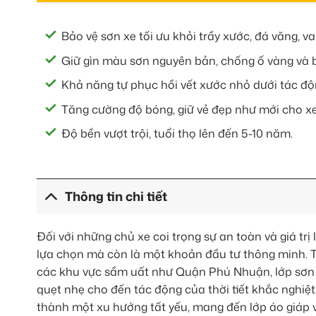
Bảo vệ sơn xe tối ưu khỏi trầy xước, đá văng, v
Giữ gìn màu sơn nguyên bản, chống ố vàng và 
Khả năng tự phục hồi vết xước nhỏ dưới tác độ
Tăng cường độ bóng, giữ vẻ đẹp như mới cho xe 
Độ bền vượt trội, tuổi thọ lên đến 5-10 năm.
Thông tin chi tiết
Đối với những chủ xe coi trọng sự an toàn và giá trị
lựa chọn mà còn là một khoản đầu tư thông minh. Tr
các khu vực sầm uất như Quận Phú Nhuận, lớp sơn x
quẹt nhẹ cho đến tác động của thời tiết khắc nghiệt.
thành một xu hướng tất yếu, mang đến lớp áo giáp 