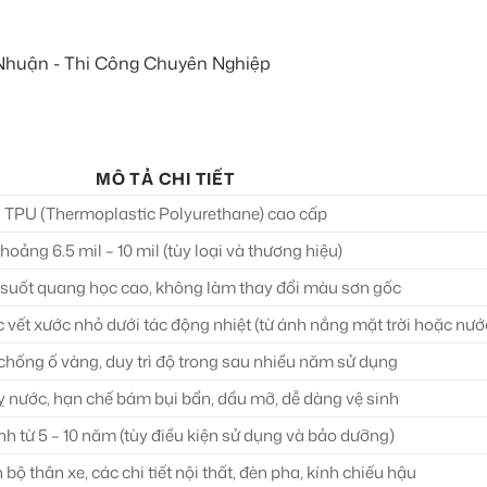
MÔ TẢ CHI TIẾT
TPU (Thermoplastic Polyurethane) cao cấp
hoảng 6.5 mil – 10 mil (tùy loại và thương hiệu)
 suốt quang học cao, không làm thay đổi màu sơn gốc
 vết xước nhỏ dưới tác động nhiệt (từ ánh nắng mặt trời hoặc nư
chống ố vàng, duy trì độ trong sau nhiều năm sử dụng
ỵ nước, hạn chế bám bụi bẩn, dầu mỡ, dễ dàng vệ sinh
nh từ 5 – 10 năm (tùy điều kiện sử dụng và bảo dưỡng)
 bộ thân xe, các chi tiết nội thất, đèn pha, kính chiếu hậu