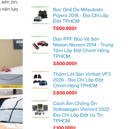
sơn zin,
 nên lựa
Bọc Ghế Da Mitsubishi
Pajero 2018 - Địa Chỉ Lắp
Đặt TPHCM
7.500.000
₫
Dán PPF Bảo Vệ Sơn
Nissan Navara 2014 - Trung
Tâm Lắp Đặt Chính Hãng
TPHCM
3.500.000
₫
Thảm Lót Sàn Vinfast VF3
2026 - Địa Chỉ Lắp Đặt
Chính Hãng TPHCM
2.500.000
₫
Cách Âm Chống Ồn
Volkswagen Vilorant 2022 -
Địa Chỉ Lắp Đặt Uy Tín
TPHCM
2.100.000
₫