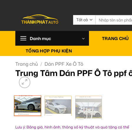
Bỏ
qua
nội
Tìm
kiếm:
dung
Danh mục
TRANG CHỦ
TỔNG HỢP PHỤ KIỆN
Trang chủ
/
Dán PPF Xe Ô Tô
Trung Tâm Dán PPF Ô Tô ppf 
Lưu ý: Bảng giá, hình ảnh, thông số kỹ thuật và quà tặng có thể