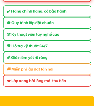
✔️ Hàng chính hãng, có bảo hành
🛠 Quy trình lắp đặt chuẩn
🛠 Kỹ thuật viên tay nghề cao
💬 Hỗ trợ kỹ thuật 24/7
💰 Giá niêm yết rõ ràng
🚚 Miễn phí lắp đặt tận nơi
❤️ Lắp xong hài lòng mới thu tiền