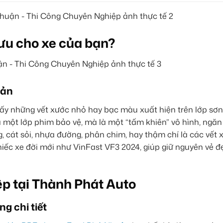
 ưu cho xe của bạn?
bản
hấy những vết xước nhỏ hay bạc màu xuất hiện trên lớp sơn
 một lớp phim bảo vệ, mà là một “tấm khiên” vô hình, ngăn
, cát sỏi, nhựa đường, phân chim, hay thậm chí là các vết 
iếc xe đời mới như VinFast VF3 2024, giúp giữ nguyên vẻ đ
p tại Thành Phát Auto
g chi tiết