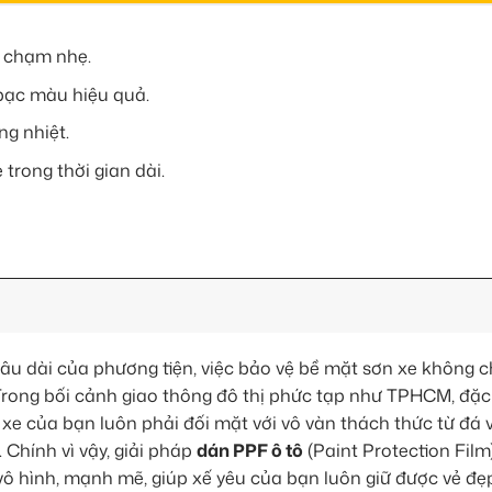
a chạm nhẹ.
bạc màu hiệu quả.
ng nhiệt.
trong thời gian dài.
 lâu dài của phương tiện, việc bảo vệ bề mặt sơn xe không c
ong bối cảnh giao thông đô thị phức tạp như TPHCM, đặc b
e của bạn luôn phải đối mặt với vô vàn thách thức từ đá 
 Chính vì vậy, giải pháp
dán PPF ô tô
(Paint Protection Film
vô hình, mạnh mẽ, giúp xế yêu của bạn luôn giữ được vẻ đ