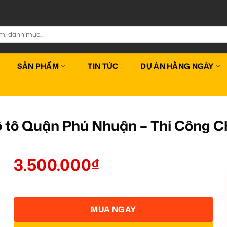
SẢN PHẨM
TIN TỨC
DỰ ÁN HẰNG NGÀY
ô tô Quận Phú Nhuận – Thi Công 
3.500.000
₫
MUA NGAY