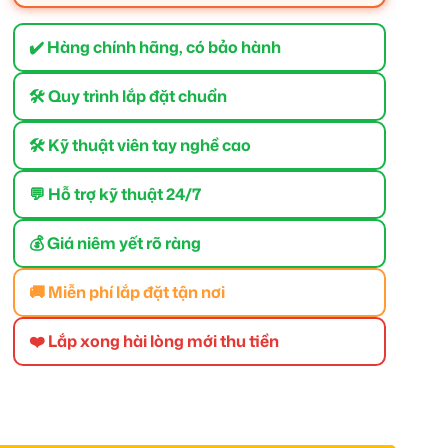
✔️ Hàng chính hãng, có bảo hành
🛠 Quy trình lắp đặt chuẩn
🛠 Kỹ thuật viên tay nghề cao
💬 Hỗ trợ kỹ thuật 24/7
💰 Giá niêm yết rõ ràng
🚚 Miễn phí lắp đặt tận nơi
❤️ Lắp xong hài lòng mới thu tiền