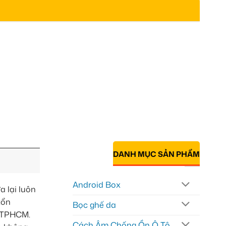
DANH MỤC SẢN PHẨM
Android Box
a lại luôn
tổn
Bọc ghế da
i TPHCM.
Cách Âm Chống Ồn Ô Tô