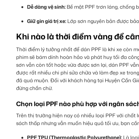
Dễ dàng vệ sinh:
Bề mặt PPF trơn láng, chống b
Giữ gìn giá trị xe:
Lớp sơn nguyên bản được bảo vệ
Khi nào là thời điểm vàng để câ
Thời điểm lý tưởng nhất để dán PPF là khi xe còn m
phim sẽ bám dính hoàn hảo và phát huy tối đa công
sơn vẫn còn tốt hoặc vừa được sơn lại, dán PPF vẫn
được rất nhiều chi phí sửa chữa và làm đẹp xe trong 
đã quá muộn. Đối với khách hàng tại Huyện Cần Giờ, 
đừng chần chừ.
Chọn loại PPF nào phù hợp với ngân sác
Trên thị trường hiện nay có nhiều loại PPF với chấ
sách thấp nhưng vẫn muốn hiệu quả tối ưu, bạn cầ
PPF TPU (Thermoplastic Polyurethane):
Là loại