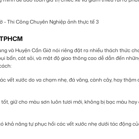
ại TPHCM
ng và Huyện Cần Giờ nói riêng đặt ra nhiều thách thức ch
bụi bẩn, cát sỏi, và mật độ giao thông cao dễ dẫn đến nhữn
cách:
ác vết xước do va chạm nhẹ, đá văng, cành cây, hay thậm c
tốt, giữ cho màu sơn luôn tươi mới, không bị bạc màu hay
ó khả năng tự phục hồi các vết xước nhẹ dưới tác động của