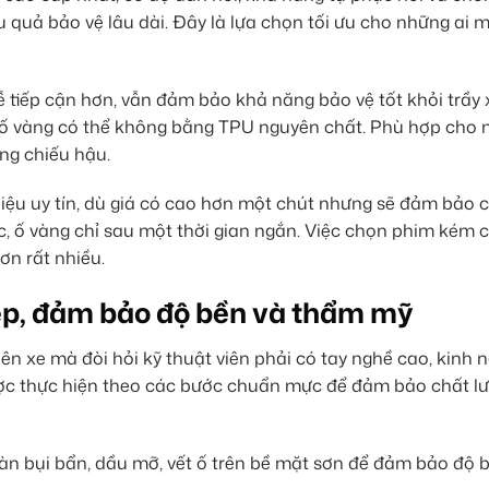
u quả bảo vệ lâu dài. Đây là lựa chọn tối ưu cho những ai
 tiếp cận hơn, vẫn đảm bảo khả năng bảo vệ tốt khỏi trầy 
 ố vàng có thể không bằng TPU nguyên chất. Phù hợp cho nh
ng chiếu hậu.
hiệu uy tín, dù giá có cao hơn một chút nhưng sẽ đảm bảo c
, ố vàng chỉ sau một thời gian ngắn. Việc chọn phim kém 
ơn rất nhiều.
ệp, đảm bảo độ bền và thẩm mỹ
n xe mà đòi hỏi kỹ thuật viên phải có tay nghề cao, kinh 
được thực hiện theo các bước chuẩn mực để đảm bảo chất lư
àn bụi bẩn, dầu mỡ, vết ố trên bề mặt sơn để đảm bảo độ 