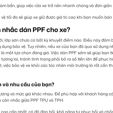
ám bẩn, giúp việc rửa xe trở nên nhanh chóng và đơn giản
 tối đa sẽ giúp xe giữ được giá trị cao khi bạn muốn bán l
n nhắc dán PPF cho xe?
ới, lớp sơn chưa có bất kỳ khuyết điểm nào. Điều này đảm 
 dụng bảo vệ. Tuy nhiên, nếu xe của bạn đã qua sử dụng n
 là một lựa chọn đáng giá. Việc dán PPF sớm sẽ giúp bạn ti
tương lai, tránh tình trạng phải bỏ ra số tiền lớn để phục h
việc bảo vệ xe khỏi các tác nhân môi trường là rất cần thi
h và nhu cầu của bạn?
t lượng và mức giá khác nhau. Để phù hợp với khách hàng c
n cân nhắc giữa PPF TPU và TPH:
 cao cấp nhất, có độ đàn hồi, khả năng tự phục hồi và chố