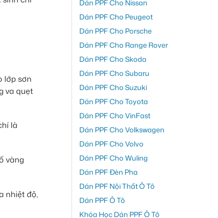
Dán PPF Cho Nissan
Dán PPF Cho Peugeot
Dán PPF Cho Porsche
Dán PPF Cho Range Rover
Dán PPF Cho Skoda
Dán PPF Cho Subaru
o lớp sơn
Dán PPF Cho Suzuki
g va quẹt
Dán PPF Cho Toyota
Dán PPF Cho VinFast
hí là
Dán PPF Cho Volkswagen
Dán PPF Cho Volvo
Dán PPF Cho Wuling
 ố vàng
Dán PPF Đèn Pha
Dán PPF Nội Thất Ô Tô
 nhiệt độ,
Dán PPF Ô Tô
Khóa Học Dán PPF Ô Tô