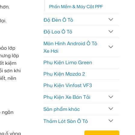
Phần Mềm & Máy Cắt PPF
 hơn.
Độ Đèn Ô Tô
ại.
Độ Loa Ô Tô
Màn Hình Android Ô Tô
bảo lớp
Xe Hơi
hưng lớp
Phụ Kiện Limo Green
ết kiệm
ồi sơn khi
Phụ Kiện Mazda 2
ết, nên
Phụ Kiện Vinfast VF3
Phụ Kiện Xe Bán Tải
Sản phẩm khác
ó ngân
Thảm Lót Sàn Ô Tô
ng ố vàng