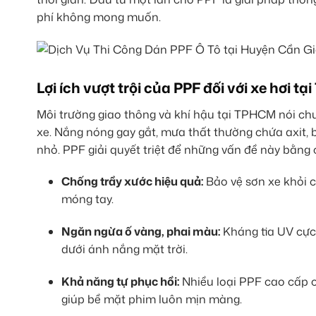
phí không mong muốn.
Lợi ích vượt trội của PPF đối với xe hơi t
Môi trường giao thông và khí hậu tại TPHCM nói chu
xe. Nắng nóng gay gắt, mưa thất thường chứa axit, 
nhỏ. PPF giải quyết triệt để những vấn đề này bằng 
Chống trầy xước hiệu quả:
Bảo vệ sơn xe khỏi c
móng tay.
Ngăn ngừa ố vàng, phai màu:
Kháng tia UV cực 
dưới ánh nắng mặt trời.
Khả năng tự phục hồi:
Nhiều loại PPF cao cấp c
giúp bề mặt phim luôn mịn màng.