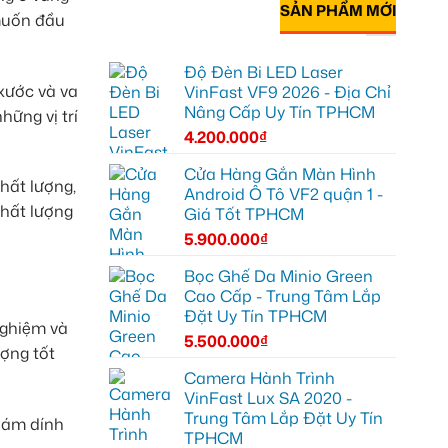
SẢN PHẨM MỚI
 muốn đầu
Độ Đèn Bi LED Laser
xước và va
VinFast VF9 2026 - Địa Chỉ
Nâng Cấp Uy Tín TPHCM
ững vị trí
4.200.000
₫
Cửa Hàng Gắn Màn Hình
hất lượng,
Android Ô Tô VF2 quận 1 -
chất lượng
Giá Tốt TPHCM
5.900.000
₫
Bọc Ghế Da Minio Green
Cao Cấp - Trung Tâm Lắp
Đặt Uy Tín TPHCM
nghiệm và
5.500.000
₫
ợng tốt
Camera Hành Trình
VinFast Lux SA 2020 -
Trung Tâm Lắp Đặt Uy Tín
bám dính
TPHCM