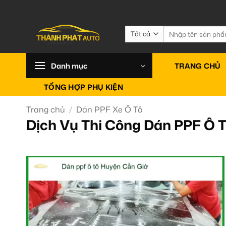
Bỏ
qua
nội
Tìm
kiếm:
dung
Danh mục
TRANG CHỦ
TỔNG HỢP PHỤ KIỆN
Trang chủ
/
Dán PPF Xe Ô Tô
Dịch Vụ Thi Công Dán PPF Ô T