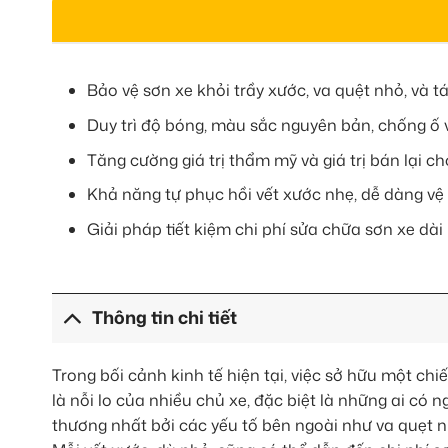
Bảo vệ sơn xe khỏi trầy xước, va quệt nhỏ, và t
Duy trì độ bóng, màu sắc nguyên bản, chống ố 
Tăng cường giá trị thẩm mỹ và giá trị bán lại ch
Khả năng tự phục hồi vết xước nhẹ, dễ dàng vệ 
Giải pháp tiết kiệm chi phí sửa chữa sơn xe dài
Thông tin chi tiết
Trong bối cảnh kinh tế hiện tại, việc sở hữu một chiế
là nỗi lo của nhiều chủ xe, đặc biệt là những ai có
thương nhất bởi các yếu tố bên ngoài như va quẹt 