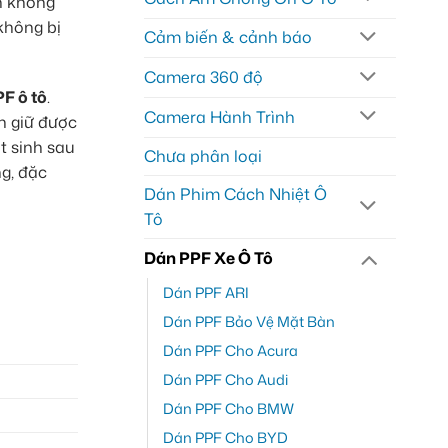
ản không
không bị
Cảm biến & cảnh báo
Camera 360 độ
F ô tô
.
Camera Hành Trình
n giữ được
t sinh sau
Chưa phân loại
ng, đặc
Dán Phim Cách Nhiệt Ô
Tô
Dán PPF Xe Ô Tô
Dán PPF ARI
Dán PPF Bảo Vệ Mặt Bàn
Dán PPF Cho Acura
Dán PPF Cho Audi
Dán PPF Cho BMW
Dán PPF Cho BYD