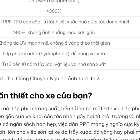
>30 MPa (MegaPascal)
>300%
ới PPF TPU cao cấp), tự lành vết xước nhỏ dưới tác động nhiệt
>90%, không ảnh hưởng màu sơn gốc
Kháng tia UV mạnh mẽ, chống ố vàng theo thời gian
Lớp phủ kỵ nước (hydrophobic), dễ dàng vệ sinh
Từ 3 đến 10 năm tùy loại vật liệu và nhà sản xuất
 cần thiết cho xe của bạn?
ủ một lớp phim trong suốt, bền bỉ lên bề mặt sơn xe. Lớp ph
sơn gốc của xe khỏi các tác nhân gây hại từ môi trường và 
e có ngân sách hạn hẹp, việc dán PPF mang ý nghĩa cực k
hí lớn cho việc sơn lại xe do trầy xước, đá văng hay phai 
 minh để bảo toàn giá trị chiếc xe và giảm thiểu rủi ro phát