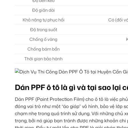
Độ bền kéo
Độ giãn dài
Khả năng tự phục hồi
Có (đối v
Độ trong suốt
Chống ố vàng
Chống bám bẩn
Thời gian bảo hành
Dán PPF ô tô là gì và tại sao lại
Dán PPF (Paint Protection Film) cho ô tô là việc ph
đóng vai trò như một “áo giáp” vô hình, bảo vệ lớp 
chạm nhẹ trong quá trình sử dụng. Với những chủ x
trọng, bởi nó giúp bạn tránh được những khoản chi p
thời gian. Đầu tư một lần cho PPF là giải pháp thông