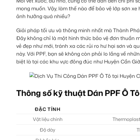
Mỗi vết xước, dù nhỏ, cũng có thể dẫn đến chi phí s
mong muốn. Vậy, làm thế nào để bảo vệ lớp sơn xe hi
ảnh hưởng quá nhiều?
Giải pháp tối ưu và thông minh nhất mà Thành Phá
Đây không chỉ là một hình thức bảo vệ đơn thuần m
vẻ đẹp như mới, tránh xa các rủi ro hư hại sơn và q
này. Với PPF, bạn sẽ không còn phải lo lắng về những
biệt là tại các khu vực đông đúc như Huyện Cần Giờ,
Thông số kỹ thuật Dán PPF Ô Tô
ĐẶC TÍNH
Vật liệu chính
Thermoplast
Độ dày
T