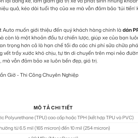
ơn lại đáng kể, làm giảm giá trị xe và phát sinh những kho
ệu quả, kéo dài tuổi thọ của xe mà vẫn đảm bảo ‘túi tiền’ 
t Auto muốn giới thiệu đến quý khách hàng chính là
dán PP
à còn là một khoản đầu tư chiến lược, giúp xe của bạn luô
uan trọng hơn cả là hạn chế tối đa các chi phí sửa chữa phá
 vết trầy xước khó chịu, tự tin di chuyển trên mọi nẻo đườ
 mà vẫn đảm bảo xe luôn bền đẹp, giá trị.
MÔ TẢ CHI TIẾT
ic Polyurethane (TPU) cao cấp hoặc TPH (kết hợp TPU và PVC)
hường từ 6.5 mil (165 micron) đến 10 mil (254 micron)