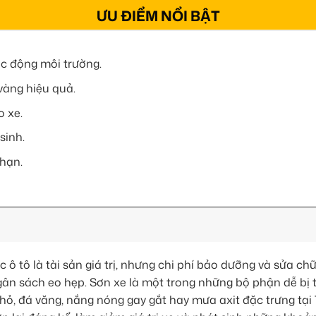
ƯU ĐIỂM NỔI BẬT
ác động môi trường.
vàng hiệu quả.
o xe.
sinh.
 hạn.
c ô tô là tài sản giá trị, nhưng chi phí bảo dưỡng và sửa chữ
 ngân sách eo hẹp. Sơn xe là một trong những bộ phận dễ bị 
nhỏ, đá văng, nắng nóng gay gắt hay mưa axit đặc trưng tạ