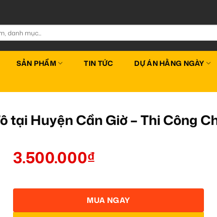
SẢN PHẨM
TIN TỨC
DỰ ÁN HẰNG NGÀY
ô tại Huyện Cần Giờ – Thi Công 
3.500.000
₫
MUA NGAY