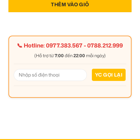
THÊM VÀO GIỎ
📞 Hotline:
0977.383.567
-
0788.212.999
(Hỗ trợ từ
7:00
đến
22:00
mỗi ngày)