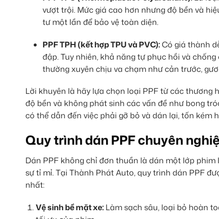
vượt trội. Mức giá cao hơn nhưng độ bền và hiệ
tư một lần để bảo vệ toàn diện.
PPF TPH (kết hợp TPU và PVC):
Có giá thành dễ
đập. Tuy nhiên, khả năng tự phục hồi và chống
thường xuyên chịu va chạm như cản trước, gươ
Lời khuyên là hãy lựa chọn loại PPF từ các thương 
độ bền và không phát sinh các vấn đề như bong tróc
có thể dẫn đến việc phải gỡ bỏ và dán lại, tốn kém h
Quy trình dán PPF chuyên nghi
Dán PPF không chỉ đơn thuần là dán một lớp phim lê
sự tỉ mỉ. Tại Thành Phát Auto, quy trình dán PPF 
nhất:
Vệ sinh bề mặt xe:
Làm sạch sâu, loại bỏ hoàn to