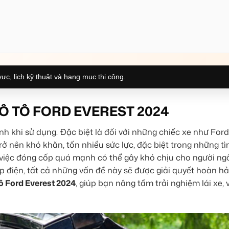
ực, lịch kỹ thuật và hạng mục thi công.
Ô TÔ FORD EVEREST 2024
h khi sử dụng. Đặc biệt là đối với những chiếc xe như Ford
rở nên khó khăn, tốn nhiều sức lực, đặc biệt trong những t
 việc đóng cốp quá mạnh có thể gây khó chịu cho người ngồ
p điện, tất cả những vấn đề này sẽ được giải quyết hoàn h
tô Ford Everest 2024
, giúp bạn nâng tầm trải nghiệm lái xe, 