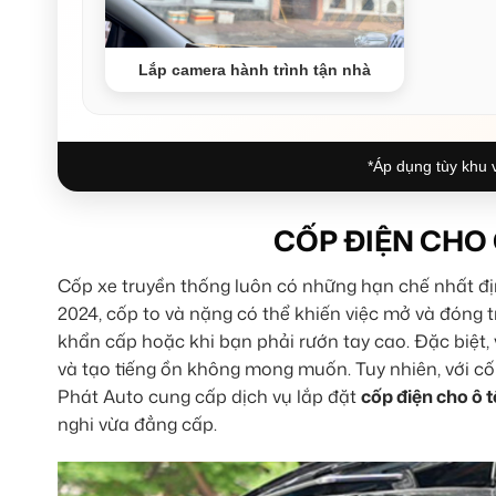
Lắp camera hành trình tận nhà
*Áp dụng tùy khu v
CỐP ĐIỆN CHO 
Cốp xe truyền thống luôn có những hạn chế nhất địn
2024, cốp to và nặng có thể khiến việc mở và đóng t
khẩn cấp hoặc khi bạn phải rướn tay cao. Đặc biệt,
và tạo tiếng ồn không mong muốn. Tuy nhiên, với cố
Phát Auto cung cấp dịch vụ lắp đặt
cốp điện cho ô 
nghi vừa đẳng cấp.