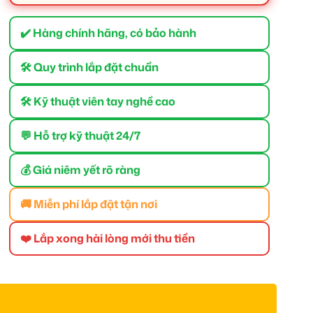
✔️ Hàng chính hãng, có bảo hành
🛠 Quy trình lắp đặt chuẩn
🛠 Kỹ thuật viên tay nghề cao
💬 Hỗ trợ kỹ thuật 24/7
💰 Giá niêm yết rõ ràng
🚚 Miễn phí lắp đặt tận nơi
❤️ Lắp xong hài lòng mới thu tiền