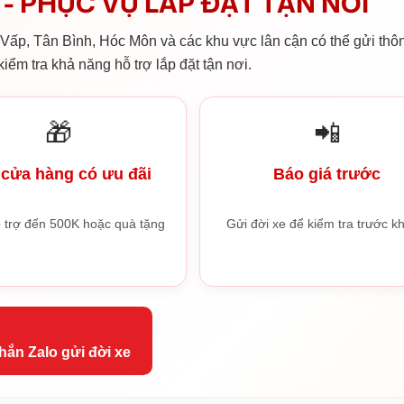
- PHỤC VỤ LẮP ĐẶT TẬN NƠI
ấp, Tân Bình, Hóc Môn và các khu vực lân cận có thể gửi thôn
iểm tra khả năng hỗ trợ lắp đặt tận nơi.
🎁
📲
cửa hàng có ưu đãi
Báo giá trước
 trợ đến 500K hoặc quà tặng
Gửi đời xe để kiểm tra trước kh
hắn Zalo gửi đời xe