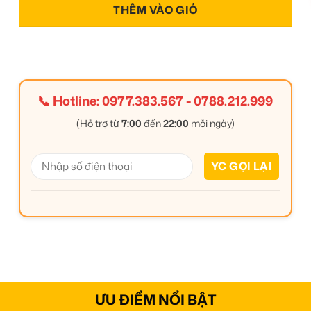
THÊM VÀO GIỎ
📞 Hotline:
0977.383.567
-
0788.212.999
(Hỗ trợ từ
7:00
đến
22:00
mỗi ngày)
ƯU ĐIỂM NỔI BẬT