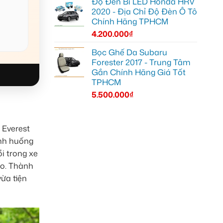
Độ Đèn Bi LED Honda HRV
2020 - Địa Chỉ Độ Đèn Ô Tô
Chính Hãng TPHCM
4.200.000
₫
Bọc Ghế Da Subaru
Forester 2017 - Trung Tâm
Gắn Chính Hãng Giá Tốt
TPHCM
5.500.000
₫
 Everest
ình huống
i trong xe
ảo. Thành
vừa tiện