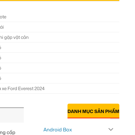
ote
ái
hi gặp vật cản
ó
ó
ó
ó
a xe Ford Everest 2024
DANH MỤC SẢN PHẨM
Android Box
ẳng cấp