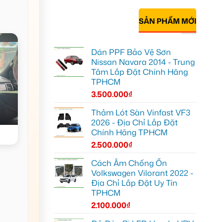
SẢN PHẨM MỚI
Dán PPF Bảo Vệ Sơn
Nissan Navara 2014 - Trung
Tâm Lắp Đặt Chính Hãng
TPHCM
3.500.000
₫
Thảm Lót Sàn Vinfast VF3
2026 - Địa Chỉ Lắp Đặt
Chính Hãng TPHCM
2.500.000
₫
Cách Âm Chống Ồn
Volkswagen Vilorant 2022 -
Địa Chỉ Lắp Đặt Uy Tín
TPHCM
2.100.000
₫