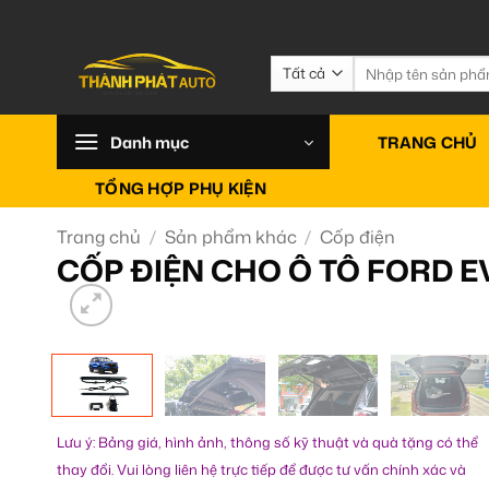
Bỏ
qua
nội
Tìm
kiếm:
dung
Danh mục
TRANG CHỦ
TỔNG HỢP PHỤ KIỆN
Trang chủ
/
Sản phẩm khác
/
Cốp điện
CỐP ĐIỆN CHO Ô TÔ FORD E
Lưu ý: Bảng giá, hình ảnh, thông số kỹ thuật và quà tặng có thể
thay đổi. Vui lòng liên hệ trực tiếp để được tư vấn chính xác và