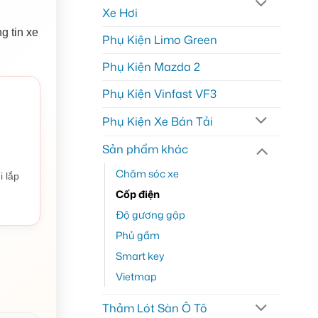
Xe Hơi
g tin xe
Phụ Kiện Limo Green
Phụ Kiện Mazda 2
Phụ Kiện Vinfast VF3
Phụ Kiện Xe Bán Tải
Sản phẩm khác
Chăm sóc xe
i lắp
Cốp điện
Độ gương gập
Phủ gầm
Smart key
Vietmap
Thảm Lót Sàn Ô Tô