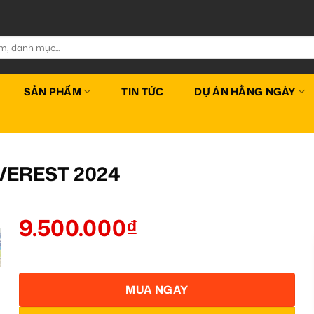
SẢN PHẨM
TIN TỨC
DỰ ÁN HẰNG NGÀY
VEREST 2024
9.500.000
₫
MUA NGAY