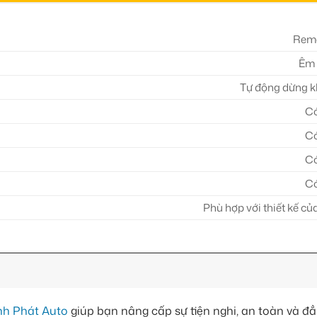
Rem
Êm 
Tự động dừng k
C
C
C
C
Phù hợp với thiết kế củ
h Phát Auto
giúp bạn nâng cấp sự tiện nghi, an toàn và đ