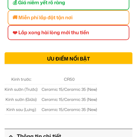
💰 Giá niêm yết rõ ràng
🚚 Miễn phí lắp đặt tận nơi
❤️ Lắp xong hài lòng mới thu tiền
ƯU ĐIỂM NỔI BẬT
Kính trước:
CR50
Kính sườn (Trước):
Ceramic 15/Ceramic 35 (New)
Kính sườn (Giữa):
Ceramic 15/Ceramic 35 (New)
Kính sau (Lưng):
Ceramic 15/Ceramic 35 (New)
Thông tin chi tiết