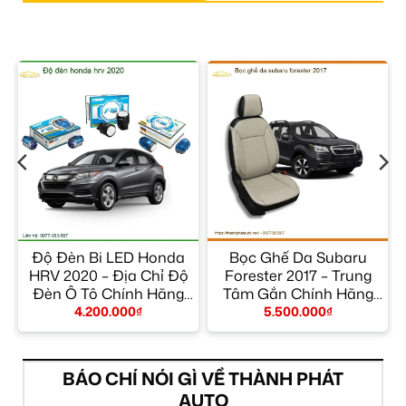
e
Độ Đèn Bi LED Honda
Bọc Ghế Da Subaru
HRV 2020 – Địa Chỉ Độ
Forester 2017 – Trung
h
Đèn Ô Tô Chính Hãng
Tâm Gắn Chính Hãng
TPHCM
Giá Tốt TPHCM
4.200.000
₫
5.500.000
₫
BÁO CHÍ NÓI GÌ VỀ THÀNH PHÁT
AUTO