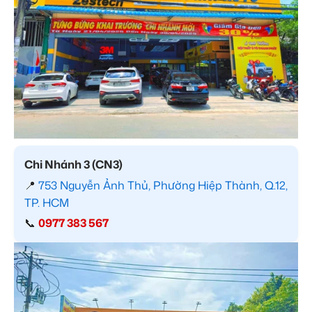
Chi Nhánh 3 (CN3)
📍
753 Nguyễn Ảnh Thủ, Phường Hiệp Thành, Q.12,
TP. HCM
📞
0977 383 567