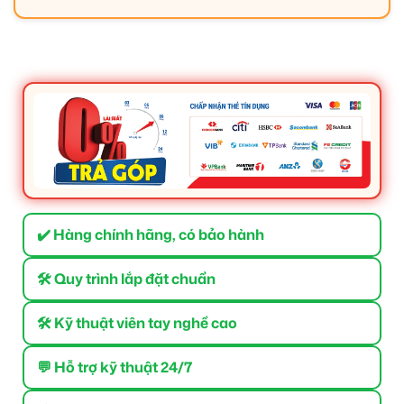
✔️ Hàng chính hãng, có bảo hành
🛠 Quy trình lắp đặt chuẩn
🛠 Kỹ thuật viên tay nghề cao
💬 Hỗ trợ kỹ thuật 24/7