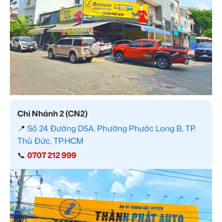
Chi Nhánh 2 (CN2)
📍
Số 24 Đường D5A, Phường Phước Long B, TP.
Thủ Đức, TP.HCM
📞
0707 212 999