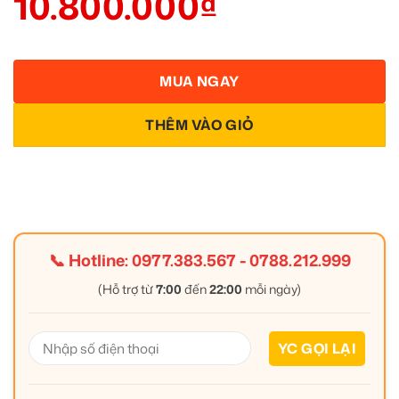
10.800.000
₫
MUA NGAY
THÊM VÀO GIỎ
📞 Hotline:
0977.383.567
-
0788.212.999
(Hỗ trợ từ
7:00
đến
22:00
mỗi ngày)