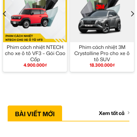
Phim cách nhiệt NTECH
Phim cách nhiệt 3M
cho xe ô tô VF3 – Gói Cao
Crystalline Pro cho xe ô
Cấp
tô SUV
4.900.000
₫
18.300.000
₫
BÀI VIẾT MỚI
Xem tất cả