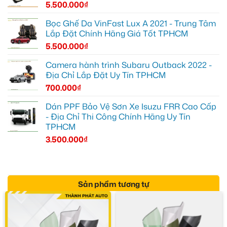
5.500.000
₫
Bọc Ghế Da VinFast Lux A 2021 - Trung Tâm
Lắp Đặt Chính Hãng Giá Tốt TPHCM
5.500.000
₫
Camera hành trình Subaru Outback 2022 -
Địa Chỉ Lắp Đặt Uy Tín TPHCM
700.000
₫
Dán PPF Bảo Vệ Sơn Xe Isuzu FRR Cao Cấp
- Địa Chỉ Thi Công Chính Hãng Uy Tín
TPHCM
3.500.000
₫
Sản phẩm tương tự