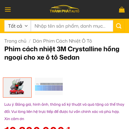
Bỏ
qua
nội
Tìm
dung
kiếm:
Trang chủ
/
Dán Phim Cách Nhiệt Ô Tô
Phim cách nhiệt 3M Crystalline hồng
ngoại cho xe ô tô Sedan
Lưu ý: Bảng giá, hình ảnh, thông số kỹ thuật và quà tặng có thể thay
đổi. Vui lòng liên hệ trực tiếp để được tư vấn chính xác và phù hợp.
Xin cảm ơn