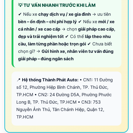
💡 TƯ VẤN NHANH TRƯỚC KHI LÀM
✔ Nếu xe
chạy dịch vụ / xe gia đình
→ ưu tiên
bền – ổn định – chi phí hợp lý
✔ Nếu xe
mới / xe
cá nhân / xe cao cấp
→ chọn
giải pháp cao cấp,
đẹp và trải nghiệm tốt
✔ Có thể
lắp theo nhu
cầu, làm từng phần hoặc trọn gói
✔ Chưa biết
chọn gì? →
Gửi hình xe, nhân viên tư vấn đúng
giải pháp – đúng ngân sách
📍
Hệ thống Thành Phát Auto:
• CN1: 11 Đường
số 12, Phường Hiệp Bình Chánh, TP. Thủ Đức,
TP.HCM • CN2: 24 Đường D5A, Phường Phước
Long B, TP. Thủ Đức, TP.HCM • CN3: 753
Nguyễn Ảnh Thủ, Tân Chánh Hiệp, Quận 12,
TP.HCM