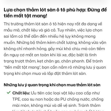
Lựa chọn thảm lót sàn ô tô phù hợp: Đừng để
tiền mất tật mang!
Thị trường thảm lót sàn ô tô hiện nay rất đa dạng về
mẫu mã, chất liệu và giá cả. Tuy nhiên, việc lựa chọn
sai lầm có thể dẫn đến nhiều hệ lụy không mong
muốn. Những bộ thảm kém chất lượng, không vừa vặn
không chỉ nhanh hỏng, gây mùi khó chịu mà còn tiềm
ẩn nguy cơ mất an toàn khi lái xe, đặc biệt là tình
trạng trượt thảm, kẹt chân ga, chân phanh. Để tránh
“tiền mất tật mang”, bạn cần nắm rõ những lưu ý quan
trọng khi chọn mua và lắp đặt thảm lót sàn.
Những lưu ý quan trọng khi chọn mua thảm lót sàn
Chất liệu:
Ưu tiên các loại vật liệu cao cấp như
TPE, cao su non hoặc da PU chống nước, chống
mài mòn, không mùi và dễ vệ sinh. Tránh thảm