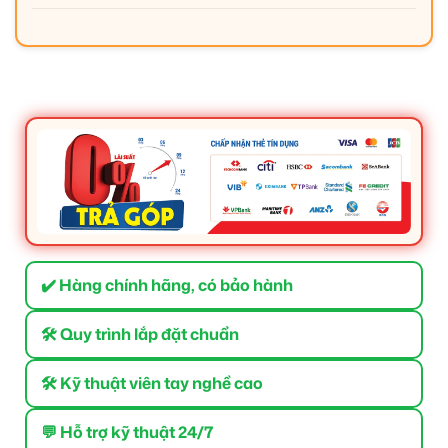
✔️ Hàng chính hãng, có bảo hành
🛠 Quy trình lắp đặt chuẩn
🛠 Kỹ thuật viên tay nghề cao
💬 Hỗ trợ kỹ thuật 24/7