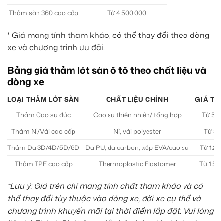
Thảm sàn 360 cao cấp
Từ 4.500.000
* Giá mang tính tham khảo, có thể thay đổi theo dòng
xe và chương trình ưu đãi.
Bảng giá thảm lót sàn ô tô theo chất liệu và
dòng xe
LOẠI THẢM LÓT SÀN
CHẤT LIỆU CHÍNH
GIÁ TH
Thảm Cao su đúc
Cao su thiên nhiên/ tổng hợp
Từ 500
Thảm Nỉ/Vải cao cấp
Nỉ, vải polyester
Từ 30
Thảm Da 3D/4D/5D/6D
Da PU, da carbon, xốp EVA/cao su
Từ 1.20
Thảm TPE cao cấp
Thermoplastic Elastomer
Từ 1.50
*Lưu ý: Giá trên chỉ mang tính chất tham khảo và có
thể thay đổi tùy thuộc vào dòng xe, đời xe cụ thể và
chương trình khuyến mãi tại thời điểm lắp đặt. Vui lòng