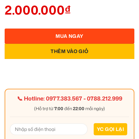
2.000.000
₫
MUA NGAY
THÊM VÀO GIỎ
📞 Hotline:
0977.383.567
-
0788.212.999
(Hỗ trợ từ
7:00
đến
22:00
mỗi ngày)