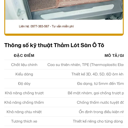
Thông số kỹ thuật Thảm Lót Sàn Ô Tô
ĐẶC ĐIỂM
MÔ TẢ/GIÁ 
Chất liệu chính
Cao su thiên nhiên, TPE (Thermoplastic Elast
Kiểu dáng
Thiết kế 3D, 4D, 5D, 6D ôm khít
Độ dày
Đa dạng, từ 5mm đến 15mm tù
Khả năng chống trượt
Bề mặt nhám, gai chống trượt phía
Khả năng chống thấm
Chống thấm nước tuyệt đối (
Khả năng chịu nhiệt
Ổn định trong điều kiện nhiệ
Tương thích xe
Thiết kế riêng cho từng dòng xe,