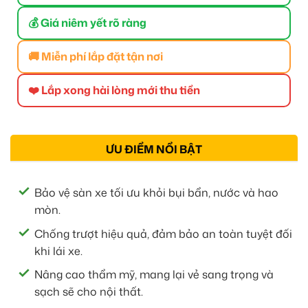
💰 Giá niêm yết rõ ràng
🚚 Miễn phí lắp đặt tận nơi
❤️ Lắp xong hài lòng mới thu tiền
ƯU ĐIỂM NỔI BẬT
Bảo vệ sàn xe tối ưu khỏi bụi bẩn, nước và hao
mòn.
Chống trượt hiệu quả, đảm bảo an toàn tuyệt đối
khi lái xe.
Nâng cao thẩm mỹ, mang lại vẻ sang trọng và
sạch sẽ cho nội thất.