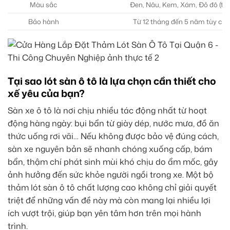
Màu sắc
Đen, Nâu, Kem, Xám, Đỏ đô (tùy 
Bảo hành
Từ 12 tháng đến 5 năm tùy chất
Tại sao lót sàn ô tô là lựa chọn cần thiết cho
xế yêu của bạn?
Sàn xe ô tô là nơi chịu nhiều tác động nhất từ hoạt
động hàng ngày: bụi bẩn từ giày dép, nước mưa, đồ ăn
thức uống rơi vãi… Nếu không được bảo vệ đúng cách,
sàn xe nguyên bản sẽ nhanh chóng xuống cấp, bám
bẩn, thậm chí phát sinh mùi khó chịu do ẩm mốc, gây
ảnh hưởng đến sức khỏe người ngồi trong xe. Một bộ
thảm lót sàn ô tô chất lượng cao không chỉ giải quyết
triệt để những vấn đề này mà còn mang lại nhiều lợi
ích vượt trội, giúp bạn yên tâm hơn trên mọi hành
trình.