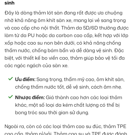
sinh
Đây là dòng thảm lót sàn đang rất được ưa chuộng
nhờ khả năng ôm khít sàn xe, mang lại vẻ sang trọng
và cao cấp cho nội thất. Thảm da 5D/6D thường được
làm từ da PU hoặc da carbon cao cấp, kết hợp với lớp
xốp hoặc cao su non bên dưới, có khả năng chống
thấm nước, chống bám bẩn và dễ dàng vệ sinh. Đặc
biệt, với thiết kế bo viền cao, thảm giúp bảo vệ tối đa
các ngóc ngách của sàn xe.
Ưu điểm:
Sang trọng, thẩm mỹ cao, ôm khít sàn,
chống thấm nước tốt, dễ vệ sinh, cách âm nhẹ.
Nhược điểm:
Giá thành cao hơn các loại thảm
khác, một số loại da kém chất lượng có thể bị
bong tróc sau thời gian sử dụng.
Ngoài ra, còn có các loại thảm cao su đúc, thảm TPE
cao cấp, thảm nỉ/vải. Thảm cao su và TPE được đánh