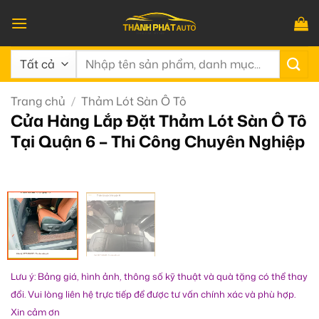
Bỏ
qua
nội
Tìm
dung
kiếm:
Trang chủ
/
Thảm Lót Sàn Ô Tô
Cửa Hàng Lắp Đặt Thảm Lót Sàn Ô Tô
Tại Quận 6 – Thi Công Chuyên Nghiệp
Lưu ý: Bảng giá, hình ảnh, thông số kỹ thuật và quà tặng có thể thay
đổi. Vui lòng liên hệ trực tiếp để được tư vấn chính xác và phù hợp.
Xin cảm ơn