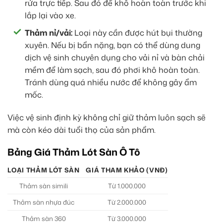
rửa trực tiếp. Sau đó để khô hoàn toàn trước khi
lắp lại vào xe.
Thảm nỉ/vải:
Loại này cần được hút bụi thường
xuyên. Nếu bị bẩn nặng, bạn có thể dùng dung
dịch vệ sinh chuyên dụng cho vải nỉ và bàn chải
mềm để làm sạch, sau đó phơi khô hoàn toàn.
Tránh dùng quá nhiều nước để không gây ẩm
mốc.
Việc vệ sinh định kỳ không chỉ giữ thảm luôn sạch sẽ
mà còn kéo dài tuổi thọ của sản phẩm.
Bảng Giá Thảm Lót Sàn Ô Tô
LOẠI THẢM LÓT SÀN
GIÁ THAM KHẢO (VNĐ)
Thảm sàn simili
Từ 1.000.000
Thảm sàn nhựa đúc
Từ 2.000.000
Thảm sàn 360
Từ 3.000.000