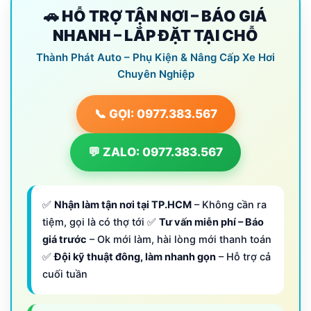
🚗 HỖ TRỢ TẬN NƠI – BÁO GIÁ
NHANH – LẮP ĐẶT TẠI CHỖ
Thành Phát Auto – Phụ Kiện & Nâng Cấp Xe Hơi
Chuyên Nghiệp
📞 GỌI: 0977.383.567
💬 ZALO: 0977.383.567
✅
Nhận làm tận nơi tại TP.HCM
– Không cần ra
tiệm, gọi là có thợ tới ✅
Tư vấn miễn phí – Báo
giá trước
– Ok mới làm, hài lòng mới thanh toán
✅
Đội kỹ thuật đông, làm nhanh gọn
– Hỗ trợ cả
cuối tuần