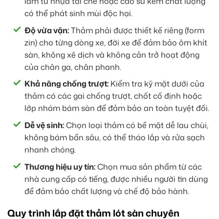
làm từ nhựa tái chế hoặc cao su kém chất lượng
có thể phát sinh mùi độc hại.
Độ vừa vặn:
Thảm phải được thiết kế riêng (form
zin) cho từng dòng xe, đời xe để đảm bảo ôm khít
sàn, không xê dịch và không cản trở hoạt động
của chân ga, chân phanh.
Khả năng chống trượt:
Kiểm tra kỹ mặt dưới của
thảm có các gai chống trượt, chốt cố định hoặc
lớp nhám bám sàn để đảm bảo an toàn tuyệt đối.
Dễ vệ sinh:
Chọn loại thảm có bề mặt dễ lau chùi,
không bám bẩn sâu, có thể tháo lắp và rửa sạch
nhanh chóng.
Thương hiệu uy tín:
Chọn mua sản phẩm từ các
nhà cung cấp có tiếng, được nhiều người tin dùng
để đảm bảo chất lượng và chế độ bảo hành.
Quy trình lắp đặt thảm lót sàn chuyên