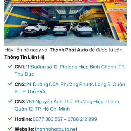
Hãy liên hệ ngay với
Thành Phát Auto
để được tư vấn.
Thông Tin Liên Hệ
CN1:
11 Đường số 12, Phường Hiệp Bình Chánh, TP.
Thủ Đức
CN2:
24 Đường D5A, Phường Phước Long B, Quận
9, TP. Thủ Đức
CN3:
753 Nguyễn Ảnh Thủ, Phường Hiệp Thành,
Quận 12, TP. Hồ Chí Minh
Hotline:
0977 383 567
–
0788 212 999
Website:
thanhphatauto.net