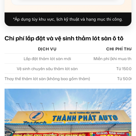
*Áp dụng tùy khu vực, lịch kỹ thuật và hạng mục thi công.
Chi phí lắp đặt và vệ sinh thảm lót sàn ô tô
DỊCH VỤ
CHI PHÍ THA
Lắp đặt thảm lót sàn mới
Miễn phí (khi mua thả
Vệ sinh chuyên sâu thảm lót sàn
Từ 150.000
Thay thế thảm lót sàn (không bao gồm thảm)
Từ 50.000