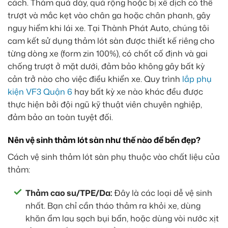
cách. Thảm quá dày, quá rộng hoặc bị xê dịch có thể
trượt và mắc kẹt vào chân ga hoặc chân phanh, gây
nguy hiểm khi lái xe. Tại Thành Phát Auto, chúng tôi
cam kết sử dụng thảm lót sàn được thiết kế riêng cho
từng dòng xe (form zin 100%), có chốt cố định và gai
chống trượt ở mặt dưới, đảm bảo không gây bất kỳ
cản trở nào cho việc điều khiển xe. Quy trình
lắp phụ
kiện VF3 Quận 6
hay bất kỳ xe nào khác đều được
thực hiện bởi đội ngũ kỹ thuật viên chuyên nghiệp,
đảm bảo an toàn tuyệt đối.
Nên vệ sinh thảm lót sàn như thế nào để bền đẹp?
Cách vệ sinh thảm lót sàn phụ thuộc vào chất liệu của
thảm:
Thảm cao su/TPE/Da:
Đây là các loại dễ vệ sinh
nhất. Bạn chỉ cần tháo thảm ra khỏi xe, dùng
khăn ẩm lau sạch bụi bẩn, hoặc dùng vòi nước xịt