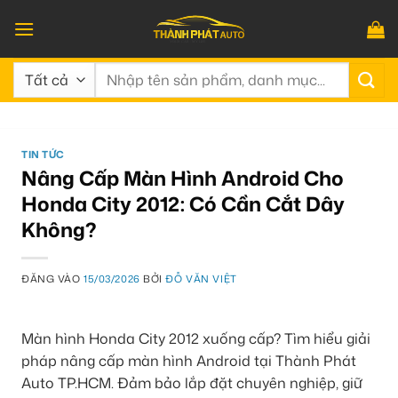
Bỏ
qua
nội
Tìm
dung
kiếm:
TIN TỨC
Nâng Cấp Màn Hình Android Cho
Honda City 2012: Có Cần Cắt Dây
Không?
ĐĂNG VÀO
15/03/2026
BỞI
ĐỖ VĂN VIỆT
Màn hình Honda City 2012 xuống cấp? Tìm hiểu giải
pháp nâng cấp màn hình Android tại Thành Phát
Auto TP.HCM. Đảm bảo lắp đặt chuyên nghiệp, giữ