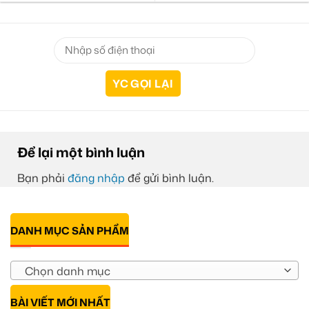
Để lại một bình luận
Bạn phải
đăng nhập
để gửi bình luận.
DANH MỤC SẢN PHẨM
Chọn danh mục
BÀI VIẾT MỚI NHẤT