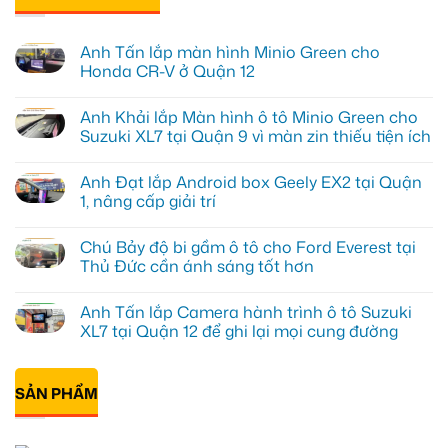
Anh Tấn lắp màn hình Minio Green cho
Honda CR-V ở Quận 12
Không
có
Anh Khải lắp Màn hình ô tô Minio Green cho
bình
luận
Suzuki XL7 tại Quận 9 vì màn zin thiếu tiện ích
ở
Anh
Không
Tấn
có
Anh Đạt lắp Android box Geely EX2 tại Quận
lắp
bình
màn
luận
1, nâng cấp giải trí
hình
ở
Minio
Anh
Không
Green
Khải
có
Chú Bảy độ bi gầm ô tô cho Ford Everest tại
cho
lắp
bình
Honda
Màn
luận
Thủ Đức cần ánh sáng tốt hơn
CR-
hình
ở
V
ô
Anh
Không
ở
tô
Đạt
có
Anh Tấn lắp Camera hành trình ô tô Suzuki
Quận
Minio
lắp
bình
12
Green
Android
luận
XL7 tại Quận 12 để ghi lại mọi cung đường
cho
box
ở
Suzuki
Geely
Chú
Không
XL7
EX2
Bảy
có
tại
tại
độ
bình
Quận
Quận
bi
SẢN PHẨM
luận
9
1,
gầm
ở
vì
nâng
ô
Anh
màn
cấp
tô
Tấn
zin
giải
cho
lắp