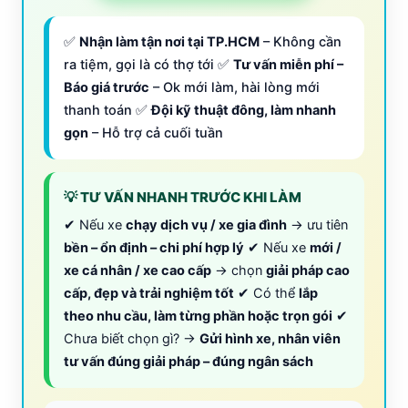
✅
Nhận làm tận nơi tại TP.HCM
– Không cần
ra tiệm, gọi là có thợ tới ✅
Tư vấn miễn phí –
Báo giá trước
– Ok mới làm, hài lòng mới
thanh toán ✅
Đội kỹ thuật đông, làm nhanh
gọn
– Hỗ trợ cả cuối tuần
💡 TƯ VẤN NHANH TRƯỚC KHI LÀM
✔ Nếu xe
chạy dịch vụ / xe gia đình
→ ưu tiên
bền – ổn định – chi phí hợp lý
✔ Nếu xe
mới /
xe cá nhân / xe cao cấp
→ chọn
giải pháp cao
cấp, đẹp và trải nghiệm tốt
✔ Có thể
lắp
theo nhu cầu, làm từng phần hoặc trọn gói
✔
Chưa biết chọn gì? →
Gửi hình xe, nhân viên
tư vấn đúng giải pháp – đúng ngân sách