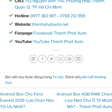
CN3:
753 Nguyễn Ảnh Thủ, Phường Hiệp Thành,
Quận 12, TP. Hồ Chí Minh
Hotline:
0977 383 567
–
0788 212 999
Website:
thanhphatauto.net
Fanpage:
Facebook Thành Phát Auto
YouTube:
YouTube Thành Phát Auto
Bài viết này được đăng trong
Tin tức
. Đánh dấu
liên kết thường
trực
.
Android Box Cho Ford
Android Box 4GB RAM: Chọn
Everest 2026: Lựa Chọn Nào
Loại Nào Cho Ô Tô Mượt
Tối Ưu Nhất?
Mà? – Thành Phát Auto