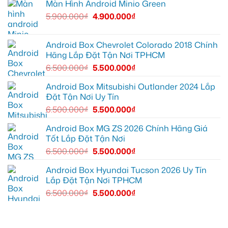
Màn Hình Android Minio Green
thiếu
trí
Ford
Camera
tiện
Everest
hành
5.900.000
₫
4.900.000
₫
ích
tại
trình
Thủ
ô
Đức
tô
cần
Suzuki
ánh
XL7
Android Box Chevrolet Colorado 2018 Chính
sáng
tại
Hãng Lắp Đặt Tận Nơi TPHCM
tốt
Quận
hơn
12
6.500.000
₫
5.500.000
₫
để
ghi
lại
Android Box Mitsubishi Outlander 2024 Lắp
mọi
Đặt Tận Nơi Uy Tín
cung
đường
6.500.000
₫
5.500.000
₫
Android Box MG ZS 2026 Chính Hãng Giá
Tốt Lắp Đặt Tận Nơi
6.500.000
₫
5.500.000
₫
Android Box Hyundai Tucson 2026 Uy Tín
Lắp Đặt Tận Nơi TPHCM
6.500.000
₫
5.500.000
₫