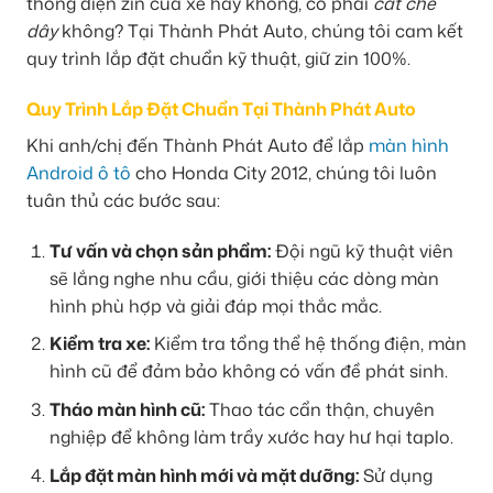
thống điện zin của xe hay không, có phải
cắt chế
dây
không? Tại Thành Phát Auto, chúng tôi cam kết
quy trình lắp đặt chuẩn kỹ thuật, giữ zin 100%.
Quy Trình Lắp Đặt Chuẩn Tại Thành Phát Auto
Khi anh/chị đến Thành Phát Auto để lắp
màn hình
Android ô tô
cho Honda City 2012, chúng tôi luôn
tuân thủ các bước sau:
Tư vấn và chọn sản phẩm:
Đội ngũ kỹ thuật viên
sẽ lắng nghe nhu cầu, giới thiệu các dòng màn
hình phù hợp và giải đáp mọi thắc mắc.
Kiểm tra xe:
Kiểm tra tổng thể hệ thống điện, màn
hình cũ để đảm bảo không có vấn đề phát sinh.
Tháo màn hình cũ:
Thao tác cẩn thận, chuyên
nghiệp để không làm trầy xước hay hư hại taplo.
Lắp đặt màn hình mới và mặt dưỡng:
Sử dụng