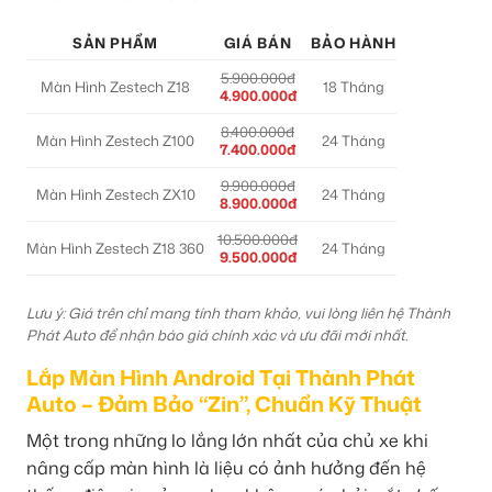
SẢN PHẨM
GIÁ BÁN
BẢO HÀNH
5.900.000đ
Màn Hình Zestech Z18
18 Tháng
4.900.000đ
8.400.000đ
Màn Hình Zestech Z100
24 Tháng
7.400.000đ
9.900.000đ
Màn Hình Zestech ZX10
24 Tháng
8.900.000đ
10.500.000đ
Màn Hình Zestech Z18 360
24 Tháng
9.500.000đ
Lưu ý: Giá trên chỉ mang tính tham khảo, vui lòng liên hệ Thành
Phát Auto để nhận báo giá chính xác và ưu đãi mới nhất.
Lắp Màn Hình Android Tại Thành Phát
Auto – Đảm Bảo “Zin”, Chuẩn Kỹ Thuật
Một trong những lo lắng lớn nhất của chủ xe khi
nâng cấp màn hình là liệu có ảnh hưởng đến hệ