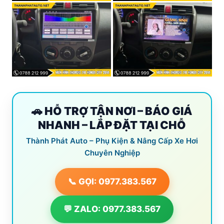
🚗 HỖ TRỢ TẬN NƠI – BÁO GIÁ
NHANH – LẮP ĐẶT TẠI CHỖ
Thành Phát Auto – Phụ Kiện & Nâng Cấp Xe Hơi
Chuyên Nghiệp
📞 GỌI: 0977.383.567
💬 ZALO: 0977.383.567