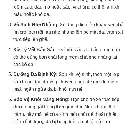
kiềm cao, dầu mỏ hoặc sáp, vì chúng có thể làm xỉn
màu hoặc khô da.
Vệ Sinh Nhẹ Nhàng:
Xịt dung dịch lên khăn sợi nhỏ
(microfiber) rồi lau nhẹ nhàng lên bề mặt da, tránh xịt
trực tiếp lên ghế.
Xử Lý Vết Bẩn Sâu:
Đối với các vết bẩn cứng đầu,
có thể dùng bàn chải lông mềm chà nhẹ nhàng tại
các kẽ da.
Dưỡng Da Định Kỳ:
Sau khi vệ sinh, thoa một lớp
sáp hoặc dầu dưỡng chuyên dụng để giữ độ mềm
mại, ngăn ngừa da bị khô, nứt nẻ.
Bảo Vệ Khỏi Nắng Nóng:
Hạn chế đỗ xe trực tiếp
dưới nắng gắt trong thời gian dài. Nếu không thể
tránh, hãy mở hé cửa kính một chút để thoát nhiệt,
tránh tình trạng da bị bong tróc do nhiệt độ cao.