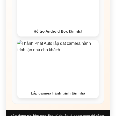
Hỗ trợ Android Box tận nhà
Lắp camera hành trình tận nhà
*Áp dụng tùy khu vực, lịch kỹ thuật và hạng mục thi công.