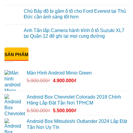
Minio
Anh
Không
Green
Khải
có
Chú Bảy độ bi gầm ô tô cho Ford Everest tại Thủ
cho
lắp
bình
Honda
Màn
luận
Đức cần ánh sáng tốt hơn
CR-
hình
ở
V
ô
Anh
Không
ở
tô
Đạt
có
Anh Tấn lắp Camera hành trình ô tô Suzuki XL7
Quận
Minio
lắp
bình
12
Green
Android
luận
tại Quận 12 để ghi lại mọi cung đường
cho
box
ở
Suzuki
Geely
Chú
Không
XL7
EX2
Bảy
có
tại
tại
độ
bình
Quận
Quận
bi
SẢN PHẨM
luận
9
1,
gầm
ở
vì
nâng
ô
Anh
màn
cấp
tô
Tấn
zin
giải
cho
lắp
Màn Hình Android Minio Green
thiếu
trí
Ford
Camera
tiện
Everest
hành
5.900.000
₫
4.900.000
₫
ích
tại
trình
Thủ
ô
Đức
tô
cần
Suzuki
ánh
XL7
Android Box Chevrolet Colorado 2018 Chính
sáng
tại
Hãng Lắp Đặt Tận Nơi TPHCM
tốt
Quận
hơn
12
6.500.000
₫
5.500.000
₫
để
ghi
lại
Android Box Mitsubishi Outlander 2024 Lắp Đặt
mọi
Tận Nơi Uy Tín
cung
đường