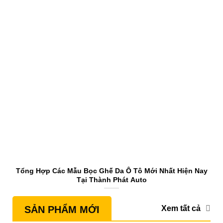
Tổng Hợp Các Mẫu Bọc Ghế Da Ô Tô Mới Nhất Hiện Nay
S
Tại Thành Phát Auto
Xem tất cả
SẢN PHẨM MỚI