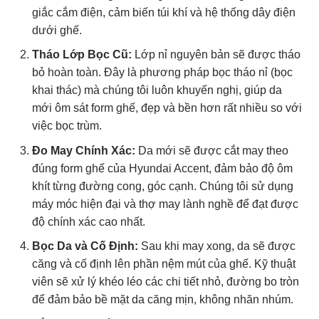
giắc cắm điện, cảm biến túi khí và hệ thống dây điện
dưới ghế.
Tháo Lớp Bọc Cũ:
Lớp nỉ nguyên bản sẽ được tháo
bỏ hoàn toàn. Đây là phương pháp bọc tháo nỉ (bọc
khai thác) mà chúng tôi luôn khuyến nghị, giúp da
mới ôm sát form ghế, đẹp và bền hơn rất nhiều so với
việc bọc trùm.
Đo May Chính Xác:
Da mới sẽ được cắt may theo
đúng form ghế của Hyundai Accent, đảm bảo độ ôm
khít từng đường cong, góc cạnh. Chúng tôi sử dụng
máy móc hiện đại và thợ may lành nghề để đạt được
độ chính xác cao nhất.
Bọc Da và Cố Định:
Sau khi may xong, da sẽ được
căng và cố định lên phần nệm mút của ghế. Kỹ thuật
viên sẽ xử lý khéo léo các chi tiết nhỏ, đường bo tròn
để đảm bảo bề mặt da căng mịn, không nhăn nhúm.