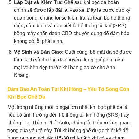
Lắp Đặt và Kiểm Tra:
Ghế sau khi bọc da hoàn
chỉnh sẽ được lắp đặt lại vào xe. Đây là bước cực kỳ
quan trọng, chúng tôi sẽ kiểm tra lại toàn bộ hệ thống
điện, cảm biến và đặc biệt là hệ thống túi khí (SRS)
bằng máy chẩn đoán OBD chuyên dụng để đảm bảo
không có lỗi phát sinh.
Vệ Sinh và Bàn Giao:
Cuối cùng, bề mặt da sẽ được
làm sạch và dưỡng da chuyên dụng, giúp da mềm
mại và bền đẹp trước khi bàn giao xe cho Anh
Khang.
Đảm Bảo An Toàn Túi Khí Hông – Yếu Tố Sống Còn
Khi Bọc Ghế Da
Một trong những mối lo ngại lớn nhất khi bọc ghế da là
liệu có ảnh hưởng đến hệ thống túi khí hông (SRS) hay
không. Tại Thành Phát Auto, chúng tôi hiểu rõ tầm quan
trọng của yếu tố này. Túi khí hông ghế được thiết kế để
bung ra trong tích tắc (15-30 mili-giây) khi có va chạm.