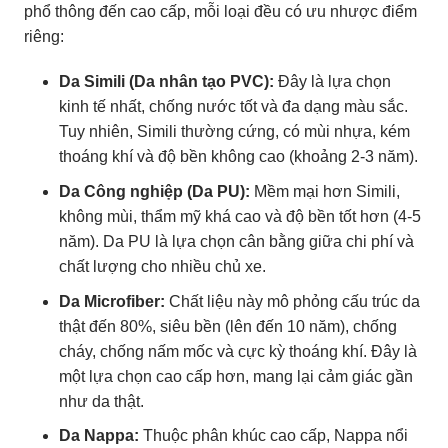
phổ thông đến cao cấp, mỗi loại đều có ưu nhược điểm
riêng:
Da Simili (Da nhân tạo PVC):
Đây là lựa chọn
kinh tế nhất, chống nước tốt và đa dạng màu sắc.
Tuy nhiên, Simili thường cứng, có mùi nhựa, kém
thoáng khí và độ bền không cao (khoảng 2-3 năm).
Da Công nghiệp (Da PU):
Mềm mại hơn Simili,
không mùi, thẩm mỹ khá cao và độ bền tốt hơn (4-5
năm). Da PU là lựa chọn cân bằng giữa chi phí và
chất lượng cho nhiều chủ xe.
Da Microfiber:
Chất liệu này mô phỏng cấu trúc da
thật đến 80%, siêu bền (lên đến 10 năm), chống
cháy, chống nấm mốc và cực kỳ thoáng khí. Đây là
một lựa chọn cao cấp hơn, mang lại cảm giác gần
như da thật.
Da Nappa:
Thuộc phân khúc cao cấp, Nappa nổi