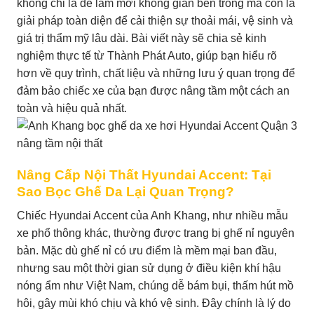
không chỉ là để làm mới không gian bên trong mà còn là
giải pháp toàn diện để cải thiện sự thoải mái, vệ sinh và
giá trị thẩm mỹ lâu dài. Bài viết này sẽ chia sẻ kinh
nghiệm thực tế từ Thành Phát Auto, giúp bạn hiểu rõ
hơn về quy trình, chất liệu và những lưu ý quan trọng để
đảm bảo chiếc xe của bạn được nâng tầm một cách an
toàn và hiệu quả nhất.
Nâng Cấp Nội Thất Hyundai Accent: Tại
Sao Bọc Ghế Da Lại Quan Trọng?
Chiếc Hyundai Accent của Anh Khang, như nhiều mẫu
xe phổ thông khác, thường được trang bị ghế nỉ nguyên
bản. Mặc dù ghế nỉ có ưu điểm là mềm mại ban đầu,
nhưng sau một thời gian sử dụng ở điều kiện khí hậu
nóng ẩm như Việt Nam, chúng dễ bám bụi, thấm hút mồ
hôi, gây mùi khó chịu và khó vệ sinh. Đây chính là lý do