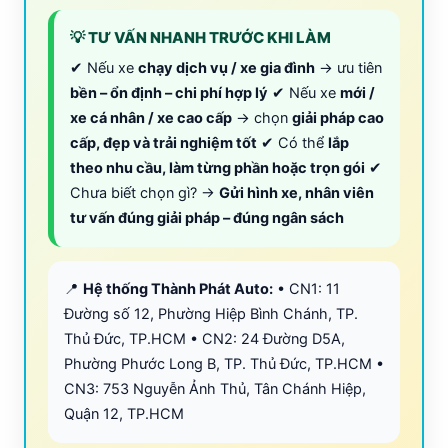
💡 TƯ VẤN NHANH TRƯỚC KHI LÀM
✔ Nếu xe
chạy dịch vụ / xe gia đình
→ ưu tiên
bền – ổn định – chi phí hợp lý
✔ Nếu xe
mới /
xe cá nhân / xe cao cấp
→ chọn
giải pháp cao
cấp, đẹp và trải nghiệm tốt
✔ Có thể
lắp
theo nhu cầu, làm từng phần hoặc trọn gói
✔
Chưa biết chọn gì? →
Gửi hình xe, nhân viên
tư vấn đúng giải pháp – đúng ngân sách
📍
Hệ thống Thành Phát Auto:
• CN1: 11
Đường số 12, Phường Hiệp Bình Chánh, TP.
Thủ Đức, TP.HCM • CN2: 24 Đường D5A,
Phường Phước Long B, TP. Thủ Đức, TP.HCM •
CN3: 753 Nguyễn Ảnh Thủ, Tân Chánh Hiệp,
Quận 12, TP.HCM