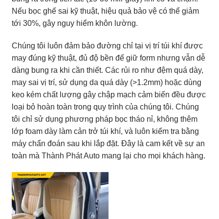
Nếu bọc ghế sai kỹ thuật, hiệu quả bảo vệ có thể giảm
tới 30%, gây nguy hiểm khôn lường.
Chúng tôi luôn đảm bảo đường chỉ tại vị trí túi khí được
may đúng kỹ thuật, đủ độ bền để giữ form nhưng vẫn dễ
dàng bung ra khi cần thiết. Các rủi ro như đệm quá dày,
may sai vị trí, sử dụng da quá dày (>1.2mm) hoặc dùng
keo kém chất lượng gây chập mạch cảm biến đều được
loại bỏ hoàn toàn trong quy trình của chúng tôi. Chúng
tôi chỉ sử dụng phương pháp bọc tháo nỉ, không thêm
lớp foam dày làm cản trở túi khí, và luôn kiểm tra bằng
máy chẩn đoán sau khi lắp đặt. Đây là cam kết về sự an
toàn mà Thành Phát Auto mang lại cho mọi khách hàng.