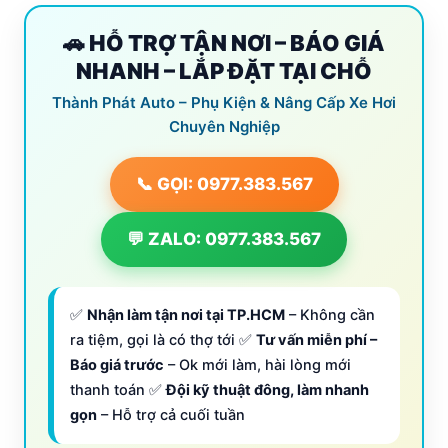
🚗 HỖ TRỢ TẬN NƠI – BÁO GIÁ
NHANH – LẮP ĐẶT TẠI CHỖ
Thành Phát Auto – Phụ Kiện & Nâng Cấp Xe Hơi
Chuyên Nghiệp
📞 GỌI: 0977.383.567
💬 ZALO: 0977.383.567
✅
Nhận làm tận nơi tại TP.HCM
– Không cần
ra tiệm, gọi là có thợ tới ✅
Tư vấn miễn phí –
Báo giá trước
– Ok mới làm, hài lòng mới
thanh toán ✅
Đội kỹ thuật đông, làm nhanh
gọn
– Hỗ trợ cả cuối tuần