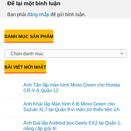
Để lại một bình luận
Bạn phải
đăng nhập
để gửi bình luận.
DANH MỤC SẢN PHẨM
Chọn danh mục
BÀI VIẾT MỚI NHẤT
Anh Tấn lắp màn hình Minio Green cho Honda
CR-V ở Quận 12
Không
có
Anh Khải lắp Màn hình ô tô Minio Green cho
bình
luận
Suzuki XL7 tại Quận 9 vì màn zin thiếu tiện ích
ở
Anh
Không
Tấn
có
Anh Đạt lắp Android box Geely EX2 tại Quận 1,
lắp
bình
màn
luận
nâng cấp giải trí
hình
ở