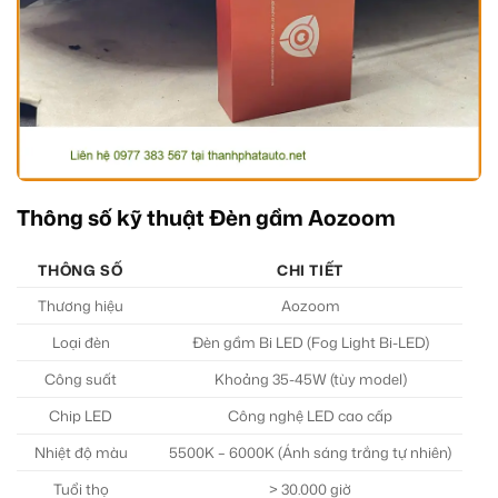
Thông số kỹ thuật Đèn gầm Aozoom
THÔNG SỐ
CHI TIẾT
Thương hiệu
Aozoom
Loại đèn
Đèn gầm Bi LED (Fog Light Bi-LED)
Công suất
Khoảng 35-45W (tùy model)
Chip LED
Công nghệ LED cao cấp
Nhiệt độ màu
5500K – 6000K (Ánh sáng trắng tự nhiên)
Tuổi thọ
> 30.000 giờ