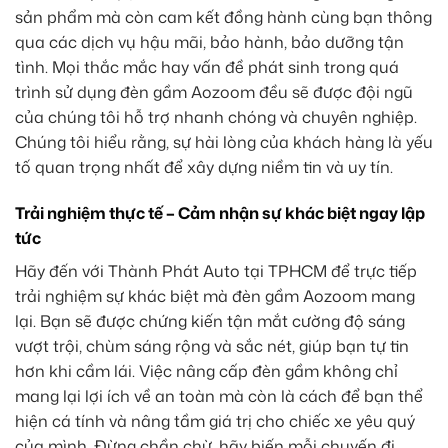
sản phẩm mà còn cam kết đồng hành cùng bạn thông
qua các dịch vụ hậu mãi, bảo hành, bảo dưỡng tận
tình. Mọi thắc mắc hay vấn đề phát sinh trong quá
trình sử dụng đèn gầm Aozoom đều sẽ được đội ngũ
của chúng tôi hỗ trợ nhanh chóng và chuyên nghiệp.
Chúng tôi hiểu rằng, sự hài lòng của khách hàng là yếu
tố quan trọng nhất để xây dựng niềm tin và uy tín.
Trải nghiệm thực tế – Cảm nhận sự khác biệt ngay lập
tức
Hãy đến với Thành Phát Auto tại TPHCM để trực tiếp
trải nghiệm sự khác biệt mà đèn gầm Aozoom mang
lại. Bạn sẽ được chứng kiến tận mắt cường độ sáng
vượt trội, chùm sáng rộng và sắc nét, giúp bạn tự tin
hơn khi cầm lái. Việc nâng cấp đèn gầm không chỉ
mang lại lợi ích về an toàn mà còn là cách để bạn thể
hiện cá tính và nâng tầm giá trị cho chiếc xe yêu quý
của mình. Đừng chần chừ, hãy biến mỗi chuyến đi