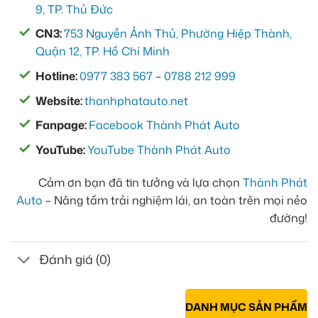
9, TP. Thủ Đức
CN3:
753 Nguyễn Ảnh Thủ, Phường Hiệp Thành,
Quận 12, TP. Hồ Chí Minh
Hotline:
0977 383 567
–
0788 212 999
Website:
thanhphatauto.net
Fanpage:
Facebook Thành Phát Auto
YouTube:
YouTube Thành Phát Auto
Cảm ơn bạn đã tin tưởng và lựa chọn
Thành Phát
Auto
– Nâng tầm trải nghiệm lái, an toàn trên mọi nẻo
đường!
Đánh giá (0)
DANH MỤC SẢN PHẨM