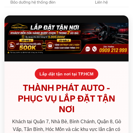
Bảo dưỡng hệ thống đèn
Liên hệ
Lắp đặt tận nơi tại TP.HCM
THÀNH PHÁT AUTO -
PHỤC VỤ LẮP ĐẶT TẬN
NƠI
Khách tại Quận 7, Nhà Bè, Bình Chánh, Quận 8, Gò
Vấp, Tân Bình, Hóc Môn và các khu vực lân cận có