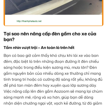
Tại sao nên nâng cấp đèn gầm cho xe của
bạn?
Tầm nhìn vượt trội – An toàn là trên hết
Bạn có bao giờ cảm thấy khó chịu khi lái xe vào ban
đêm, đặc biệt là trên những đoạn đường ít đèn chiếu
sáng hoặc trong điều kiện sương mù, mưa lớn? Đèn
gầm nguyên bản của nhiều dòng xe thường chỉ mang
tính trang trí hoặc có cường độ sáng rất yếu, không đủ
để phá tan màn đêm hay xuyên qua lớp sương dày.
Việc nâng cấp lên đèn gầm Aozoom sẽ mang lại chùm
sáng mạnh mẽ, rộng và xa hơn, giúp bạn dễ dàng
nhận diện chướng ngại vật, vạch kẻ đường, từ đó giảm