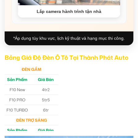
Lắp camera hành trình tận nhà
*Áp dụng tùy khu vực, lịch kỹ thuật và hạng mục thi công.
Bảng Giá Độ Đèn Ô Tô Tại Thành Phát Auto
ĐÈN GẦM
Sản Phẩm
Giá Bán
F10 New
4tr2
F10 PRO
5tr5
F10 TURBO
6tr
ĐÈN TRỢ SÁNG
Sản Phẩm
Giá Bán