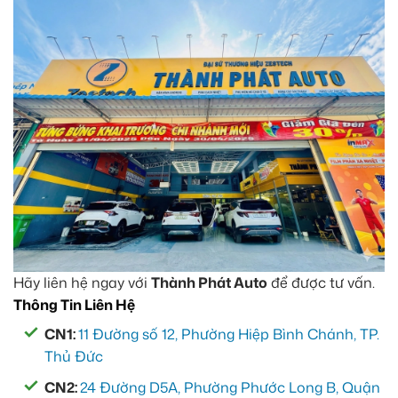
M30 Ultra
4tr5
Aozoom EX3
5tr
Hãy liên hệ ngay với
Thành Phát Auto
để được tư vấn.
Thông Tin Liên Hệ
CN1:
11 Đường số 12, Phường Hiệp Bình Chánh, TP.
Thủ Đức
CN2:
24 Đường D5A, Phường Phước Long B, Quận