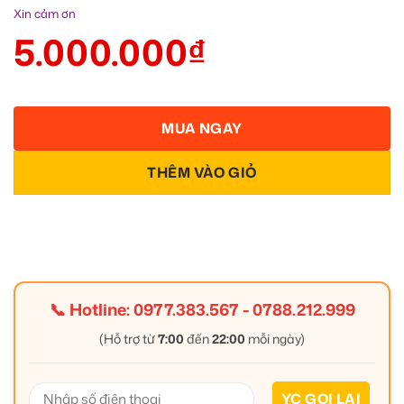
Xin cảm ơn
5.000.000
₫
MUA NGAY
THÊM VÀO GIỎ
📞 Hotline:
0977.383.567
-
0788.212.999
(Hỗ trợ từ
7:00
đến
22:00
mỗi ngày)