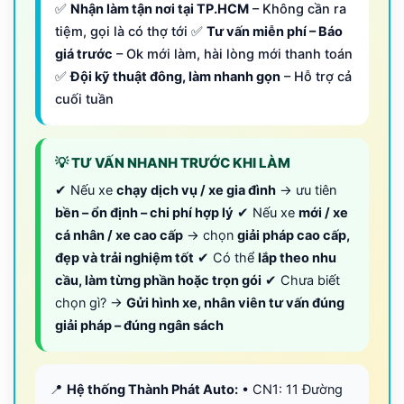
✅
Nhận làm tận nơi tại TP.HCM
– Không cần ra
tiệm, gọi là có thợ tới ✅
Tư vấn miễn phí – Báo
giá trước
– Ok mới làm, hài lòng mới thanh toán
✅
Đội kỹ thuật đông, làm nhanh gọn
– Hỗ trợ cả
cuối tuần
💡 TƯ VẤN NHANH TRƯỚC KHI LÀM
✔ Nếu xe
chạy dịch vụ / xe gia đình
→ ưu tiên
bền – ổn định – chi phí hợp lý
✔ Nếu xe
mới / xe
cá nhân / xe cao cấp
→ chọn
giải pháp cao cấp,
đẹp và trải nghiệm tốt
✔ Có thể
lắp theo nhu
cầu, làm từng phần hoặc trọn gói
✔ Chưa biết
chọn gì? →
Gửi hình xe, nhân viên tư vấn đúng
giải pháp – đúng ngân sách
📍
Hệ thống Thành Phát Auto:
• CN1: 11 Đường