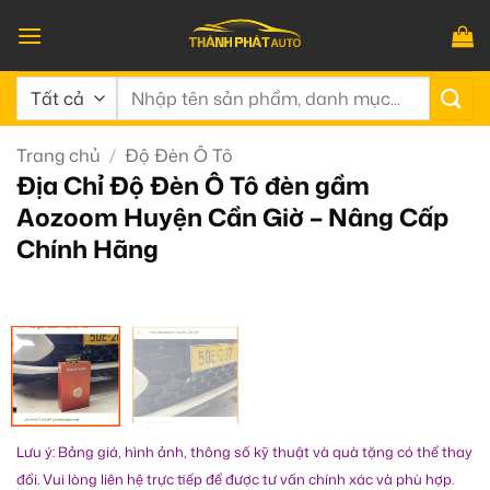
Bỏ
qua
nội
Tìm
dung
kiếm:
Trang chủ
/
Độ Đèn Ô Tô
Địa Chỉ Độ Đèn Ô Tô đèn gầm
Aozoom Huyện Cần Giờ – Nâng Cấp
Chính Hãng
Lưu ý: Bảng giá, hình ảnh, thông số kỹ thuật và quà tặng có thể thay
đổi. Vui lòng liên hệ trực tiếp để được tư vấn chính xác và phù hợp.