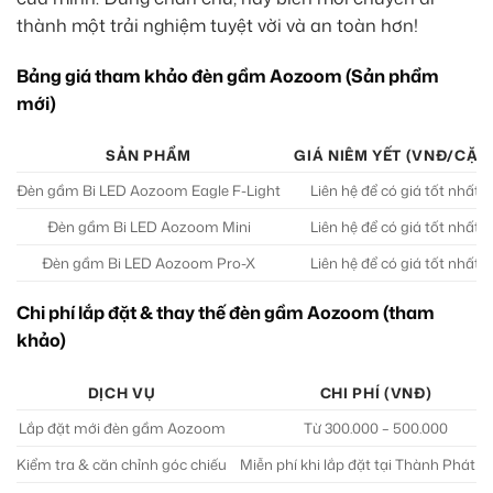
thành một trải nghiệm tuyệt vời và an toàn hơn!
Bảng giá tham khảo đèn gầm Aozoom (Sản phẩm
mới)
SẢN PHẨM
GIÁ NIÊM YẾT (VNĐ/CẶP
Đèn gầm Bi LED Aozoom Eagle F-Light
Liên hệ để có giá tốt nhất
Đèn gầm Bi LED Aozoom Mini
Liên hệ để có giá tốt nhất
Đèn gầm Bi LED Aozoom Pro-X
Liên hệ để có giá tốt nhất
Chi phí lắp đặt & thay thế đèn gầm Aozoom (tham
khảo)
DỊCH VỤ
CHI PHÍ (VNĐ)
Lắp đặt mới đèn gầm Aozoom
Từ 300.000 – 500.000
Kiểm tra & căn chỉnh góc chiếu
Miễn phí khi lắp đặt tại Thành Phát A