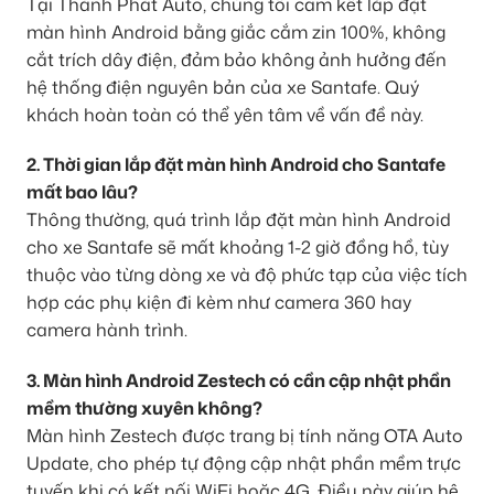
Tại Thành Phát Auto, chúng tôi cam kết lắp đặt
màn hình Android bằng giắc cắm zin 100%, không
cắt trích dây điện, đảm bảo không ảnh hưởng đến
hệ thống điện nguyên bản của xe Santafe. Quý
khách hoàn toàn có thể yên tâm về vấn đề này.
2. Thời gian lắp đặt màn hình Android cho Santafe
mất bao lâu?
Thông thường, quá trình lắp đặt màn hình Android
cho xe Santafe sẽ mất khoảng 1-2 giờ đồng hồ, tùy
thuộc vào từng dòng xe và độ phức tạp của việc tích
hợp các phụ kiện đi kèm như camera 360 hay
camera hành trình.
3. Màn hình Android Zestech có cần cập nhật phần
mềm thường xuyên không?
Màn hình Zestech được trang bị tính năng OTA Auto
Update, cho phép tự động cập nhật phần mềm trực
tuyến khi có kết nối WiFi hoặc 4G. Điều này giúp hệ