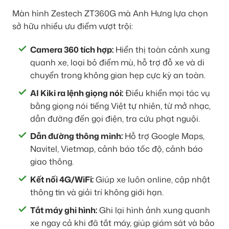
Màn hình Zestech ZT360G mà Anh Hưng lựa chọn
sở hữu nhiều ưu điểm vượt trội:
Camera 360 tích hợp:
Hiển thị toàn cảnh xung
quanh xe, loại bỏ điểm mù, hỗ trợ đỗ xe và di
chuyển trong không gian hẹp cực kỳ an toàn.
AI Kiki ra lệnh giọng nói:
Điều khiển mọi tác vụ
bằng giọng nói tiếng Việt tự nhiên, từ mở nhạc,
dẫn đường đến gọi điện, tra cứu phạt nguội.
Dẫn đường thông minh:
Hỗ trợ Google Maps,
Navitel, Vietmap, cảnh báo tốc độ, cảnh báo
giao thông.
Kết nối 4G/WiFi:
Giúp xe luôn online, cập nhật
thông tin và giải trí không giới hạn.
Tắt máy ghi hình:
Ghi lại hình ảnh xung quanh
xe ngay cả khi đã tắt máy, giúp giám sát và bảo