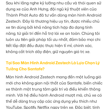
Sau khi lắng nghe kỹ lưỡng nhu cầu và thói quen sử
dụng xe của Anh Hưng, đội ngũ kỹ thuật viên của
Thành Phát Auto đã tư vấn dòng màn hình Android
Zestech. Đây là thương hiệu uy tín, được nhiều chủ
xe tin dùng bởi khả năng tích hợp đa dạng tính
năng, từ giải trí đến hỗ trợ lái xe an toàn. Chúng tôi
luôn ưu tiên giải pháp tối ưu nhất, đảm bảo mọi chi
tiết lắp đặt đều được thực hiện tỉ mỉ, chính xác,
không cắt trích dây điện, giữ nguyên giá trị xe.
Tại Sao Màn Hình Android Zestech Là Lựa Chọn Lý
Tưởng Cho Santafe?
Màn hình Android Zestech mang đến một luồng gió
mới cho không gian nội thất của Santafe, biến chiếc
xe thành một trung tâm giải trí và điều khiển thông
minh. Với hệ điều hành Android mượt mà, chủ xe có
thể dễ dàng truy cập các ứng dụng yêu thích như
YouTube, Spotify, Netflix ngay trên xe. Đặc biệt, tính