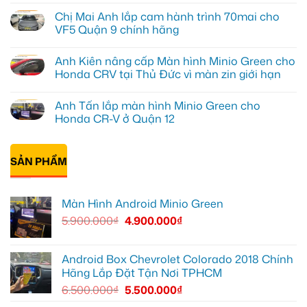
Khôi
có
Chị Mai Anh lắp cam hành trình 70mai cho
lắp
bình
màn
luận
VF5 Quận 9 chính hãng
hình
ở
Zestech
Anh
Không
ô
Kiên
có
Anh Kiên nâng cấp Màn hình Minio Green cho
tô
lắp
bình
Hyundai
Android
luận
Honda CRV tại Thủ Đức vì màn zin giới hạn
Accent
Box
ở
Quận
ô
Chị
Không
Thủ
tô
Mai
có
Anh Tấn lắp màn hình Minio Green cho
Đức
cho
Anh
bình
Honda
lắp
luận
Honda CR-V ở Quận 12
CRV
cam
ở
tại
hành
Anh
Không
Quận
trình
Kiên
có
12
70mai
nâng
bình
cho
cấp
SẢN PHẨM
luận
VF5
Màn
ở
Quận
hình
Anh
9
Minio
Tấn
chính
Green
lắp
Màn Hình Android Minio Green
hãng
cho
màn
Honda
hình
5.900.000
₫
4.900.000
₫
CRV
Minio
tại
Green
Thủ
cho
Đức
Honda
vì
CR-
Android Box Chevrolet Colorado 2018 Chính
màn
V
Hãng Lắp Đặt Tận Nơi TPHCM
zin
ở
giới
Quận
6.500.000
₫
5.500.000
₫
hạn
12