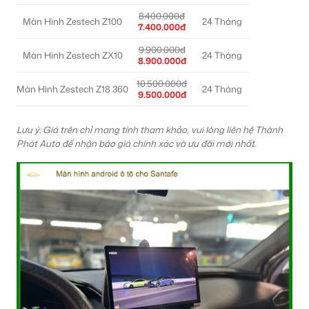
8.400.000đ
Màn Hình Zestech Z100
24 Tháng
7.400.000đ
9.900.000đ
Màn Hình Zestech ZX10
24 Tháng
8.900.000đ
10.500.000đ
Màn Hình Zestech Z18 360
24 Tháng
9.500.000đ
Lưu ý: Giá trên chỉ mang tính tham khảo, vui lòng liên hệ Thành
Phát Auto để nhận báo giá chính xác và ưu đãi mới nhất.