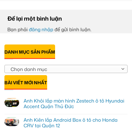
Để lại một bình luận
Bạn phải
đăng nhập
để gửi bình luận.
DANH MỤC SẢN PHẨM
Chọn danh mục
BÀI VIẾT MỚI NHẤT
Anh Khôi lắp màn hình Zestech ô tô Hyundai
Accent Quận Thủ Đức
Không
có
Anh Kiên lắp Android Box ô tô cho Honda
bình
luận
CRV tại Quận 12
ở
Anh
Không