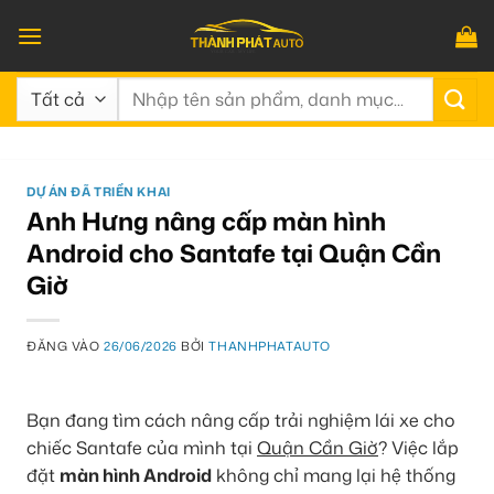
Bỏ
qua
nội
Tìm
dung
kiếm:
DỰ ÁN ĐÃ TRIỂN KHAI
Anh Hưng nâng cấp màn hình
Android cho Santafe tại Quận Cần
Giờ
ĐĂNG VÀO
26/06/2026
BỞI
THANHPHATAUTO
Bạn đang tìm cách nâng cấp trải nghiệm lái xe cho
chiếc Santafe của mình tại
Quận Cần Giờ
? Việc lắp
đặt
màn hình Android
không chỉ mang lại hệ thống