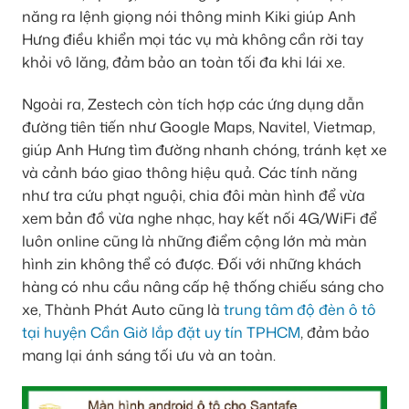
năng ra lệnh giọng nói thông minh Kiki giúp Anh
Hưng điều khiển mọi tác vụ mà không cần rời tay
khỏi vô lăng, đảm bảo an toàn tối đa khi lái xe.
Ngoài ra, Zestech còn tích hợp các ứng dụng dẫn
đường tiên tiến như Google Maps, Navitel, Vietmap,
giúp Anh Hưng tìm đường nhanh chóng, tránh kẹt xe
và cảnh báo giao thông hiệu quả. Các tính năng
như tra cứu phạt nguội, chia đôi màn hình để vừa
xem bản đồ vừa nghe nhạc, hay kết nối 4G/WiFi để
luôn online cũng là những điểm cộng lớn mà màn
hình zin không thể có được. Đối với những khách
hàng có nhu cầu nâng cấp hệ thống chiếu sáng cho
xe, Thành Phát Auto cũng là
trung tâm độ đèn ô tô
tại huyện Cần Giờ lắp đặt uy tín TPHCM
, đảm bảo
mang lại ánh sáng tối ưu và an toàn.