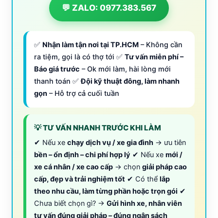
💬 ZALO: 0977.383.567
✅
Nhận làm tận nơi tại TP.HCM
– Không cần
ra tiệm, gọi là có thợ tới ✅
Tư vấn miễn phí –
Báo giá trước
– Ok mới làm, hài lòng mới
thanh toán ✅
Đội kỹ thuật đông, làm nhanh
gọn
– Hỗ trợ cả cuối tuần
💡 TƯ VẤN NHANH TRƯỚC KHI LÀM
✔ Nếu xe
chạy dịch vụ / xe gia đình
→ ưu tiên
bền – ổn định – chi phí hợp lý
✔ Nếu xe
mới /
xe cá nhân / xe cao cấp
→ chọn
giải pháp cao
cấp, đẹp và trải nghiệm tốt
✔ Có thể
lắp
theo nhu cầu, làm từng phần hoặc trọn gói
✔
Chưa biết chọn gì? →
Gửi hình xe, nhân viên
tư vấn đúng giải pháp – đúng ngân sách