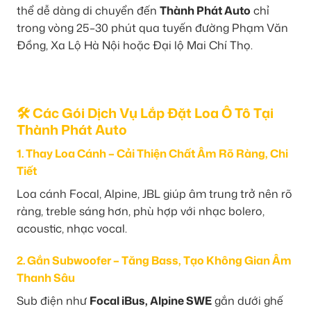
thể dễ dàng di chuyển đến
Thành Phát Auto
chỉ
trong vòng 25–30 phút qua tuyến đường Phạm Văn
Đồng, Xa Lộ Hà Nội hoặc Đại lộ Mai Chí Thọ.
🛠️ Các Gói Dịch Vụ Lắp Đặt Loa Ô Tô Tại
Thành Phát Auto
1. Thay Loa Cánh – Cải Thiện Chất Âm Rõ Ràng, Chi
Tiết
Loa cánh Focal, Alpine, JBL giúp âm trung trở nên rõ
ràng, treble sáng hơn, phù hợp với nhạc bolero,
acoustic, nhạc vocal.
2. Gắn Subwoofer – Tăng Bass, Tạo Không Gian Âm
Thanh Sâu
Sub điện như
Focal iBus, Alpine SWE
gắn dưới ghế