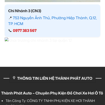
Chi Nhánh 3 (CN3)
📍
753 Nguyễn Ảnh Thủ, Phường Hiệp Thành, Q.12,
TP. HCM
📞
0977 383 567
THÔNG TIN LIÊN HỆ THÀNH PHÁT AUTO
Thành Phát Auto – Chuyên Phụ Kiện Đồ Chơi Xe Hơi Ô Tô
Tên Công Ty: CÔNG TY TNHH PHỤ KIỆN XE HƠI THÀNH