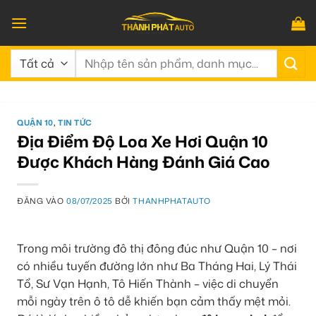
Bỏ
qua
nội
Tìm
dung
kiếm:
QUẬN 10
,
TIN TỨC
Địa Điểm Độ Loa Xe Hơi Quận 10
Được Khách Hàng Đánh Giá Cao
ĐĂNG VÀO
08/07/2025
BỞI
THANHPHATAUTO
Trong môi trường đô thị đông đúc như Quận 10 – nơi
có nhiều tuyến đường lớn như Ba Tháng Hai, Lý Thái
Tổ, Sư Vạn Hạnh, Tô Hiến Thành – việc di chuyển
mỗi ngày trên ô tô dễ khiến bạn cảm thấy mệt mỏi.