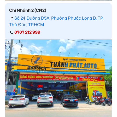
Chi Nhánh 2 (CN2)
📍
Số 24 Đường D5A, Phường Phước Long B, TP.
Thủ Đức, TP.HCM
📞
0707 212 999