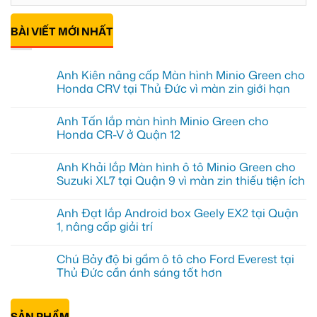
BÀI VIẾT MỚI NHẤT
Anh Kiên nâng cấp Màn hình Minio Green cho
Honda CRV tại Thủ Đức vì màn zin giới hạn
Không
có
Anh Tấn lắp màn hình Minio Green cho
bình
luận
Honda CR-V ở Quận 12
ở
Anh
Không
Kiên
có
Anh Khải lắp Màn hình ô tô Minio Green cho
nâng
bình
cấp
luận
Suzuki XL7 tại Quận 9 vì màn zin thiếu tiện ích
Màn
ở
hình
Anh
Không
Minio
Tấn
có
Anh Đạt lắp Android box Geely EX2 tại Quận
Green
lắp
bình
cho
màn
luận
1, nâng cấp giải trí
Honda
hình
ở
CRV
Minio
Anh
Không
tại
Green
Khải
có
Chú Bảy độ bi gầm ô tô cho Ford Everest tại
Thủ
cho
lắp
bình
Đức
Honda
Màn
luận
Thủ Đức cần ánh sáng tốt hơn
vì
CR-
hình
ở
màn
V
ô
Anh
Không
zin
ở
tô
Đạt
có
giới
Quận
Minio
lắp
bình
hạn
12
Green
Android
SẢN PHẨM
luận