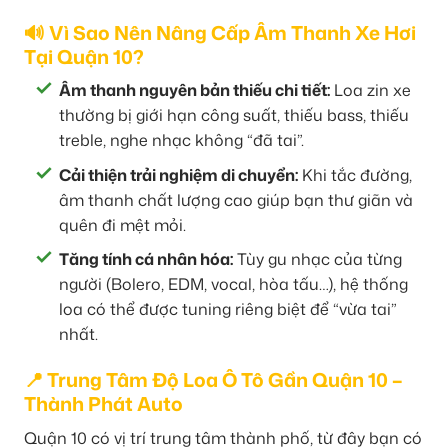
🔊 Vì Sao Nên Nâng Cấp Âm Thanh Xe Hơi
Tại Quận 10?
Âm thanh nguyên bản thiếu chi tiết:
Loa zin xe
thường bị giới hạn công suất, thiếu bass, thiếu
treble, nghe nhạc không “đã tai”.
Cải thiện trải nghiệm di chuyển:
Khi tắc đường,
âm thanh chất lượng cao giúp bạn thư giãn và
quên đi mệt mỏi.
Tăng tính cá nhân hóa:
Tùy gu nhạc của từng
người (Bolero, EDM, vocal, hòa tấu…), hệ thống
loa có thể được tuning riêng biệt để “vừa tai”
nhất.
📍 Trung Tâm Độ Loa Ô Tô Gần Quận 10 –
Thành Phát Auto
Quận 10 có vị trí trung tâm thành phố, từ đây bạn có