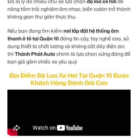
Đó là lý do nhiều chủ xe lựa chọn
độ loa xe hơi
để
nâng tầm trải nghiệm âm nhạc, biến cabin trở thành
không gian thư giãn thực thụ.
Nếu bạn đang tìm kiếm
nơi lắp đặt hệ thống âm
thanh ô tô tại Quận 10
đáng tin cậy, tay nghề cao, sử
dụng thiết bị chất lượng và không cắt dây điện zin,
thì
Thành Phát Auto
chính là lựa chọn xứng đáng để
bạn gửi gắm chiếc xe yêu quý.
Địa Điểm Độ Loa Xe Hơi Tại Quận 10 Được
Khách Hàng Đánh Giá Cao