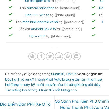
Độ đèn gầm ô tô
tại {{data-quan}}
Cách
Lắp
camera hành trình
tại {{data-quan}}
Dán ph
Dán PPF xe ô tô
tại {{data-quan}}
Lắp đ
Lắp
màn hình android xe hơi
tại {{data-quan}}
Thảm
Lắp đặt
Android Box ô tô
tại {{data-quan}}
Bọc
Độ loa ô tô
tại {{data-quan}}
Đ
Bài viết này được đăng trong
Quận 10
,
Tin tức
và được gắn thẻ
bảo hành rõ ràng? Thành Phát Auto là trung tâm âm thanh xe
hơi đáng tin cậy
,
kỹ thuật chuyên sâu
,
thi công không cắt dây.
,
Tìm nơi độ loa ô tô tại Quận 10 chất lượng cao
.
So Sánh Phụ Kiện VF3 Chính
Địa Điểm Dán PPF Xe Ô Tô
Hãng Thành Phát Auto Và