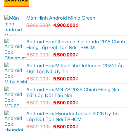
cho
box
ở
Suzuki
Geely
Chú
XL7
EX2
Bảy
tại
tại
độ
Màn Hình Android Minio Green
Quận
Quận
bi
9
1,
gầm
5.900.000
₫
4.900.000
₫
vì
nâng
ô
màn
cấp
tô
zin
giải
cho
thiếu
trí
Ford
tiện
Everest
Android Box Chevrolet Colorado 2018 Chính
ích
tại
Hãng Lắp Đặt Tận Nơi TPHCM
Thủ
Đức
6.500.000
₫
5.500.000
₫
cần
ánh
sáng
Android Box Mitsubishi Outlander 2024 Lắp
tốt
Đặt Tận Nơi Uy Tín
hơn
6.500.000
₫
5.500.000
₫
Android Box MG ZS 2026 Chính Hãng Giá
Tốt Lắp Đặt Tận Nơi
6.500.000
₫
5.500.000
₫
Android Box Hyundai Tucson 2026 Uy Tín
Lắp Đặt Tận Nơi TPHCM
6.500.000
₫
5.500.000
₫