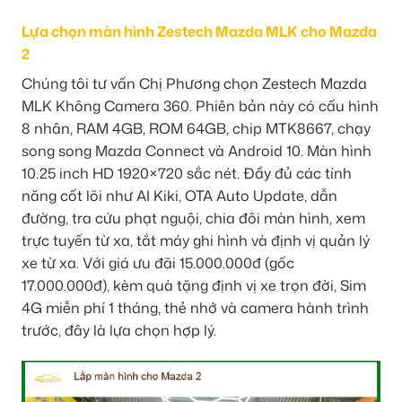
Lựa chọn màn hình Zestech Mazda MLK cho Mazda
2
Chúng tôi tư vấn Chị Phương chọn Zestech Mazda
MLK Không Camera 360. Phiên bản này có cấu hình
8 nhân, RAM 4GB, ROM 64GB, chip MTK8667, chạy
song song Mazda Connect và Android 10. Màn hình
10.25 inch HD 1920×720 sắc nét. Đầy đủ các tính
năng cốt lõi như AI Kiki, OTA Auto Update, dẫn
đường, tra cứu phạt nguội, chia đôi màn hình, xem
trực tuyến từ xa, tắt máy ghi hình và định vị quản lý
xe từ xa. Với giá ưu đãi 15.000.000đ (gốc
17.000.000đ), kèm quà tặng định vị xe trọn đời, Sim
4G miễn phí 1 tháng, thẻ nhớ và camera hành trình
trước, đây là lựa chọn hợp lý.