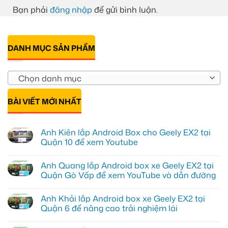
Bạn phải
đăng nhập
để gửi bình luận.
DANH MỤC SẢN PHẨM
Chọn danh mục
BÀI VIẾT MỚI NHẤT
Anh Kiên lắp Android Box cho Geely EX2 tại
Quận 10 để xem Youtube
Không
có
Anh Quang lắp Android box xe Geely EX2 tại
bình
luận
Quận Gò Vấp để xem YouTube và dẫn đường
ở
Anh
Không
Kiên
có
Anh Khải lắp Android box xe Geely EX2 tại
lắp
bình
Android
luận
Quận 6 để nâng cao trải nghiệm lái
Box
ở
cho
Anh
Không
Geely
Quang
có