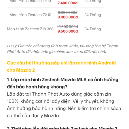
Màn Hình Zestech Z100
24 Tháng
7.400.000đ
9.900.000đ
Màn Hình Zestech ZX10
24 Tháng
8.900.000đ
10.500.000đ
Màn Hình Zestech Z18 360
24 Tháng
9.500.000đ
Lưu ý: Giá trên chỉ mang tính tham khảo, vui lòng liên hệ Thành
Phát Auto để nhận báo giá chính xác và ưu đãi mới nhất.
Các câu hỏi thường gặp khi lắp màn hình Android
cho Mazda 2
1. Lắp màn hình Zestech Mazda MLK có ảnh hưởng
đến bảo hành hãng không?
Lắp đặt tại Thành Phát Auto dùng giắc cắm zin
100%, không cắt nối dây điện. Về lý thuyết, không
ảnh hưởng bảo hành hãng. Nên kiểm tra chính sách
cụ thể của đại lý Mazda.
2. Thời gian lắp đặt màn hình Zestech cho Mazda 2