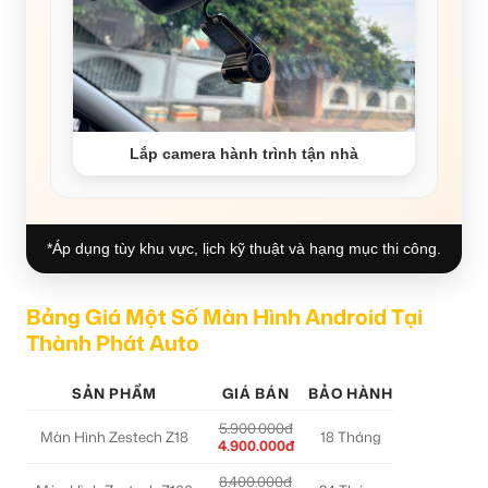
Lắp camera hành trình tận nhà
*Áp dụng tùy khu vực, lịch kỹ thuật và hạng mục thi công.
Bảng Giá Một Số Màn Hình Android Tại
Thành Phát Auto
SẢN PHẨM
GIÁ BÁN
BẢO HÀNH
5.900.000đ
Màn Hình Zestech Z18
18 Tháng
4.900.000đ
8.400.000đ