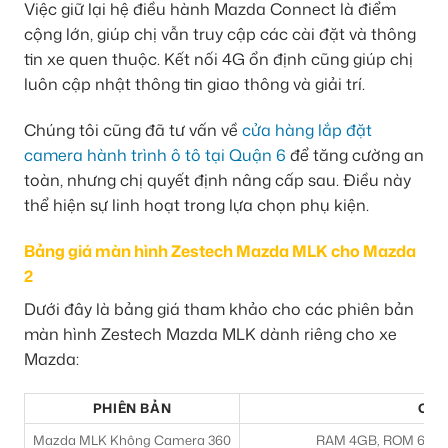
Việc giữ lại hệ điều hành Mazda Connect là điểm
cộng lớn, giúp chị vẫn truy cập các cài đặt và thông
tin xe quen thuộc. Kết nối 4G ổn định cũng giúp chị
luôn cập nhật thông tin giao thông và giải trí.
Chúng tôi cũng đã tư vấn về
cửa hàng lắp đặt
camera hành trình ô tô tại Quận 6
để tăng cường an
toàn, nhưng chị quyết định nâng cấp sau. Điều này
thể hiện sự linh hoạt trong lựa chọn phụ kiện.
Bảng giá màn hình Zestech Mazda MLK cho Mazda
2
Dưới đây là bảng giá tham khảo cho các phiên bản
màn hình Zestech Mazda MLK dành riêng cho xe
Mazda:
PHIÊN BẢN
CẤU
Mazda MLK Không Camera 360
RAM 4GB, ROM 64GB, 