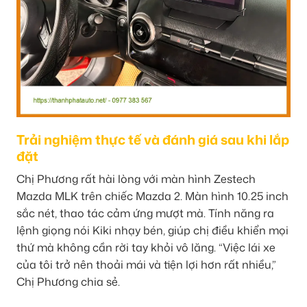
Trải nghiệm thực tế và đánh giá sau khi lắp
đặt
Chị Phương rất hài lòng với màn hình Zestech
Mazda MLK trên chiếc Mazda 2. Màn hình 10.25 inch
sắc nét, thao tác cảm ứng mượt mà. Tính năng ra
lệnh giọng nói Kiki nhạy bén, giúp chị điều khiển mọi
thứ mà không cần rời tay khỏi vô lăng. “Việc lái xe
của tôi trở nên thoải mái và tiện lợi hơn rất nhiều,”
Chị Phương chia sẻ.