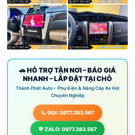
🚗 HỖ TRỢ TẬN NƠI – BÁO GIÁ
NHANH – LẮP ĐẶT TẠI CHỖ
Thành Phát Auto – Phụ Kiện & Nâng Cấp Xe Hơi
Chuyên Nghiệp
📞 GỌI: 0977.383.567
💬 ZALO: 0977.383.567