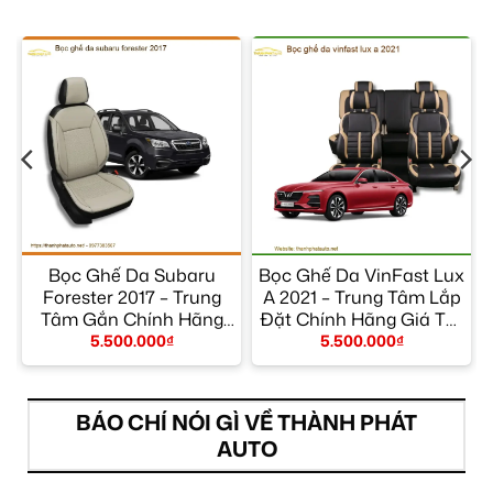
Bọc Ghế Da Subaru
Bọc Ghế Da VinFast Lux
–
Forester 2017 – Trung
A 2021 – Trung Tâm Lắp
Tâm Gắn Chính Hãng
Đặt Chính Hãng Giá Tốt
Giá Tốt TPHCM
TPHCM
5.500.000
₫
5.500.000
₫
BÁO CHÍ NÓI GÌ VỀ THÀNH PHÁT
AUTO