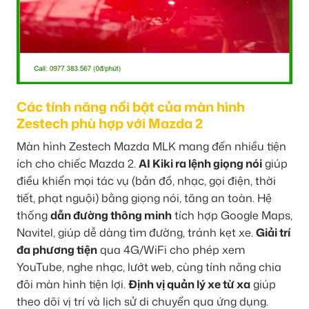
Các tính năng nổi bật của màn hình
Zestech phù hợp với Mazda 2
Màn hình Zestech Mazda MLK mang đến nhiều tiện
ích cho chiếc Mazda 2.
AI Kiki ra lệnh giọng nói
giúp
điều khiển mọi tác vụ (bản đồ, nhạc, gọi điện, thời
tiết, phạt nguội) bằng giọng nói, tăng an toàn. Hệ
thống
dẫn đường thông minh
tích hợp Google Maps,
Navitel, giúp dễ dàng tìm đường, tránh kẹt xe.
Giải trí
đa phương tiện
qua 4G/WiFi cho phép xem
YouTube, nghe nhạc, lướt web, cùng tính năng chia
đôi màn hình tiện lợi.
Định vị quản lý xe từ xa
giúp
theo dõi vị trí và lịch sử di chuyển qua ứng dụng.