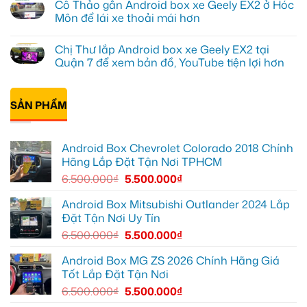
Cô Thảo gắn Android box xe Geely EX2 ở Hóc
EX2
lắp
bình
tại
Android
luận
Môn để lái xe thoải mái hơn
Quận
box
ở
10
xe
Anh
Không
để
Geely
Khải
có
Chị Thư lắp Android box xe Geely EX2 tại
xem
EX2
lắp
bình
Youtube
tại
Android
luận
Quận 7 để xem bản đồ, YouTube tiện lợi hơn
Quận
box
ở
Gò
xe
Cô
Không
Vấp
Geely
Thảo
có
để
EX2
gắn
bình
xem
tại
Android
SẢN PHẨM
luận
YouTube
Quận
box
ở
và
6
xe
Chị
dẫn
để
Geely
Thư
đường
nâng
EX2
lắp
Android Box Chevrolet Colorado 2018 Chính
cao
ở
Android
trải
Hóc
box
Hãng Lắp Đặt Tận Nơi TPHCM
nghiệm
Môn
xe
lái
để
Geely
6.500.000
₫
5.500.000
₫
lái
EX2
xe
tại
thoải
Quận
Android Box Mitsubishi Outlander 2024 Lắp
mái
7
Đặt Tận Nơi Uy Tín
hơn
để
xem
6.500.000
₫
5.500.000
₫
bản
đồ,
YouTube
Android Box MG ZS 2026 Chính Hãng Giá
tiện
Tốt Lắp Đặt Tận Nơi
lợi
hơn
6.500.000
₫
5.500.000
₫