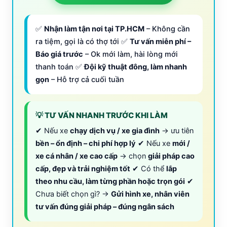
✅
Nhận làm tận nơi tại TP.HCM
– Không cần
ra tiệm, gọi là có thợ tới ✅
Tư vấn miễn phí –
Báo giá trước
– Ok mới làm, hài lòng mới
thanh toán ✅
Đội kỹ thuật đông, làm nhanh
gọn
– Hỗ trợ cả cuối tuần
💡 TƯ VẤN NHANH TRƯỚC KHI LÀM
✔ Nếu xe
chạy dịch vụ / xe gia đình
→ ưu tiên
bền – ổn định – chi phí hợp lý
✔ Nếu xe
mới /
xe cá nhân / xe cao cấp
→ chọn
giải pháp cao
cấp, đẹp và trải nghiệm tốt
✔ Có thể
lắp
theo nhu cầu, làm từng phần hoặc trọn gói
✔
Chưa biết chọn gì? →
Gửi hình xe, nhân viên
tư vấn đúng giải pháp – đúng ngân sách