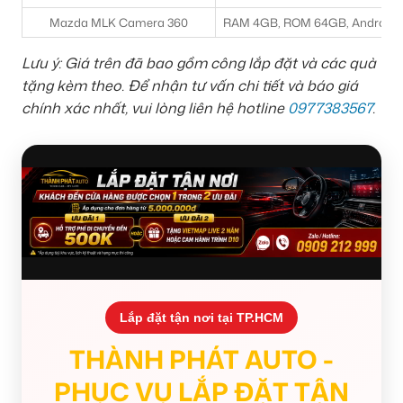
Mazda MLK Camera 360
RAM 4GB, ROM 64GB, Android 10
Lưu ý: Giá trên đã bao gồm công lắp đặt và các quà
tặng kèm theo. Để nhận tư vấn chi tiết và báo giá
chính xác nhất, vui lòng liên hệ hotline
0977383567
.
Lắp đặt tận nơi tại TP.HCM
THÀNH PHÁT AUTO -
PHỤC VỤ LẮP ĐẶT TẬN