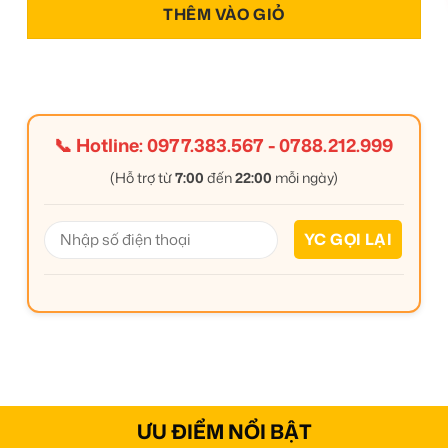
THÊM VÀO GIỎ
📞 Hotline:
0977.383.567
-
0788.212.999
(Hỗ trợ từ
7:00
đến
22:00
mỗi ngày)
ƯU ĐIỂM NỔI BẬT