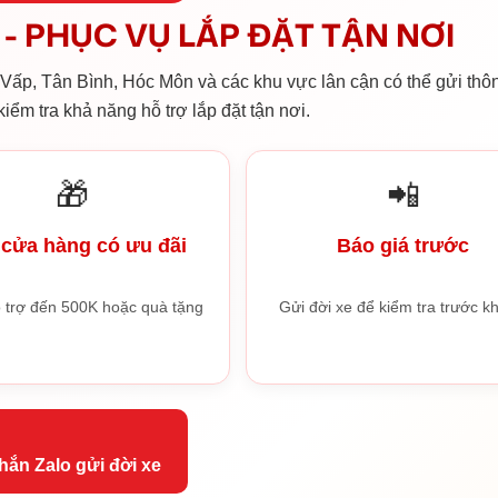
- PHỤC VỤ LẮP ĐẶT TẬN NƠI
ấp, Tân Bình, Hóc Môn và các khu vực lân cận có thể gửi thôn
iểm tra khả năng hỗ trợ lắp đặt tận nơi.
🎁
📲
cửa hàng có ưu đãi
Báo giá trước
 trợ đến 500K hoặc quà tặng
Gửi đời xe để kiểm tra trước kh
hắn Zalo gửi đời xe