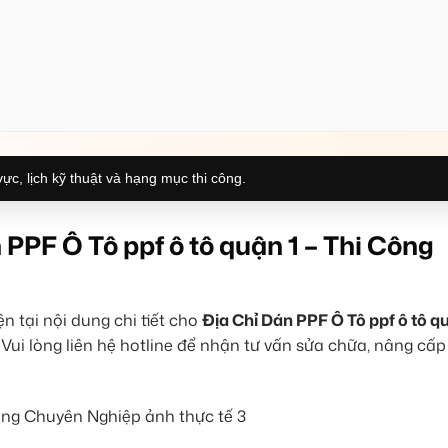
ực, lịch kỹ thuật và hạng mục thi công.
PPF Ô Tô ppf ô tô quận 1 – Thi Công
 tại nội dung chi tiết cho
Địa Chỉ Dán PPF Ô Tô ppf ô tô qu
Vui lòng liên hệ hotline để nhận tư vấn sửa chữa, nâng cấp