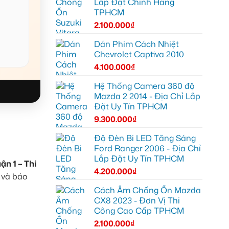
Lắp Đặt Chính Hãng
TPHCM
2.100.000
₫
Dán Phim Cách Nhiệt
Chevrolet Captiva 2010
4.100.000
₫
Hệ Thống Camera 360 độ
Mazda 2 2014 - Địa Chỉ Lắp
Đặt Uy Tín TPHCM
9.300.000
₫
Độ Đèn Bi LED Tăng Sáng
Ford Ranger 2006 - Địa Chỉ
Lắp Đặt Uy Tín TPHCM
ận 1 – Thi
4.200.000
₫
 và báo
Cách Âm Chống Ồn Mazda
CX8 2023 - Đơn Vị Thi
Công Cao Cấp TPHCM
2.100.000
₫