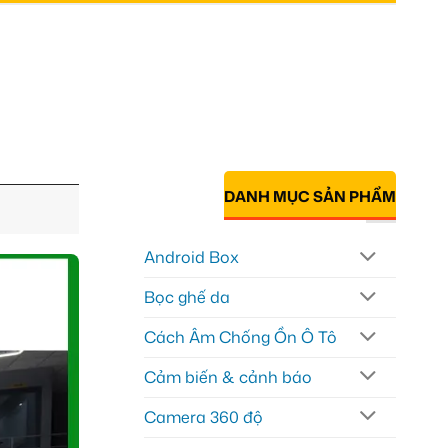
DANH MỤC SẢN PHẨM
Android Box
Bọc ghế da
Cách Âm Chống Ồn Ô Tô
Cảm biến & cảnh báo
Camera 360 độ