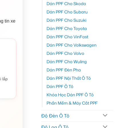
Dán PPF Cho Skoda
Dán PPF Cho Subaru
Dán PPF Cho Suzuki
g tin xe
Dán PPF Cho Toyota
Dán PPF Cho VinFast
Dán PPF Cho Volkswagen
Dán PPF Cho Volvo
Dán PPF Cho Wuling
Dán PPF Đèn Pha
Dán PPF Nội Thất Ô Tô
i lắp
Dán PPF Ô Tô
Khóa Học Dán PPF Ô Tô
Phần Mềm & Máy Cắt PPF
Độ Đèn Ô Tô
Độ Loa Ô Tô