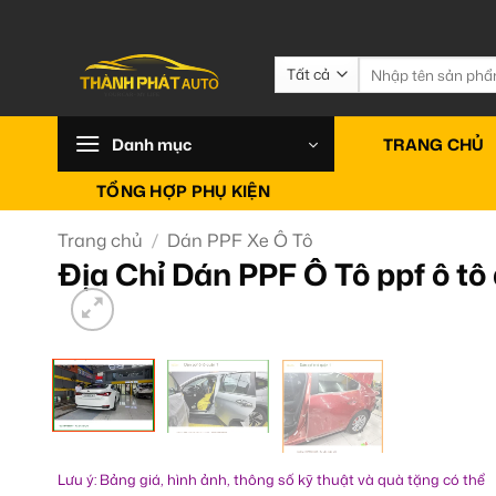
Bỏ
qua
nội
Tìm
kiếm:
dung
Danh mục
TRANG CHỦ
TỔNG HỢP PHỤ KIỆN
Trang chủ
/
Dán PPF Xe Ô Tô
Địa Chỉ Dán PPF Ô Tô ppf ô t
Lưu ý: Bảng giá, hình ảnh, thông số kỹ thuật và quà tặng có thể