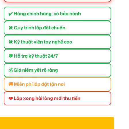
✔️ Hàng chính hãng, có bảo hành
🛠 Quy trình lắp đặt chuẩn
🛠 Kỹ thuật viên tay nghề cao
💬 Hỗ trợ kỹ thuật 24/7
💰 Giá niêm yết rõ ràng
🚚 Miễn phí lắp đặt tận nơi
❤️ Lắp xong hài lòng mới thu tiền