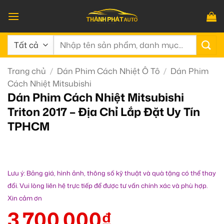
Bỏ
qua
nội
Tìm
dung
kiếm:
Trang chủ
/
Dán Phim Cách Nhiệt Ô Tô
/
Dán Phim
Cách Nhiệt Mitsubishi
Dán Phim Cách Nhiệt Mitsubishi
Triton 2017 – Địa Chỉ Lắp Đặt Uy Tín
TPHCM
Lưu ý: Bảng giá, hình ảnh, thông số kỹ thuật và quà tặng có thể thay
đổi. Vui lòng liên hệ trực tiếp để được tư vấn chính xác và phù hợp.
Xin cảm ơn
3.700.000
₫