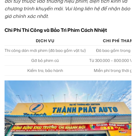
đổi tùy thuộc vào thương hiệu phim, diện tích kính và
chương trình khuyến mãi. Vui lòng liên hệ để nhận báo
giá chính xác nhất.
Chi Phí Thi Công và Bảo Trì Phim Cách Nhiệt
DỊCH VỤ
CHI PHÍ THAM
Thi công dán mới phim (đã bao gồm vật tư)
Đã bao gồm trong gi
Gỡ bỏ phim cũ
Từ 300.000 – 800.000 VNĐ
Kiểm tra, bảo hành
Miễn phí trong thời gi