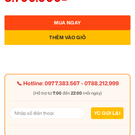
MUA NGAY
THÊM VÀO GIỎ
📞 Hotline:
0977.383.567
-
0788.212.999
(Hỗ trợ từ
7:00
đến
22:00
mỗi ngày)