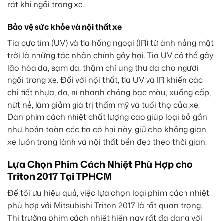
rát khi ngồi trong xe.
Bảo vệ sức khỏe và nội thất xe
Tia cực tím (UV) và tia hồng ngoại (IR) từ ánh nắng mặt
trời là những tác nhân chính gây hại. Tia UV có thể gây
lão hóa da, sạm da, thậm chí ung thư da cho người
ngồi trong xe. Đối với nội thất, tia UV và IR khiến các
chi tiết nhựa, da, nỉ nhanh chóng bạc màu, xuống cấp,
nứt nẻ, làm giảm giá trị thẩm mỹ và tuổi thọ của xe.
Dán phim cách nhiệt chất lượng cao giúp loại bỏ gần
như hoàn toàn các tia có hại này, giữ cho không gian
xe luôn trong lành và nội thất bền đẹp theo thời gian.
Lựa Chọn Phim Cách Nhiệt Phù Hợp cho
Triton 2017 Tại TPHCM
Để tối ưu hiệu quả, việc lựa chọn loại phim cách nhiệt
phù hợp với Mitsubishi Triton 2017 là rất quan trọng.
Thị trường phim cách nhiệt hiện nay rất đa dạng với