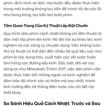
phim, định hình và dán, mọi bước đều được thực hiện
trong môi trường không bụi bẩn để tránh tối đa các lỗi
như bong bóng, bụi bẩn kẹt dưới phim.
Tầm Quan Trọng Của Kỹ Thuật Lắp Đặt Chuẩn
Quy trình dán phim cách nhiệt không chỉ đơn thuần là
dán một lớp phim lên kính. Nó đòi hỏi sự khéo léo, kinh
nghiệm và các công cụ chuyên dụng. Việc không tuân
thủ kỹ thuật có thể dẫn đến nhiều hệ quả tiêu cực như
phim bị rộp, bong tróc, xuất hiện các vết xước hoặc
làm hỏng các đường sấy kính. Đặc biệt, đối với các
dòng xe như Mitsubishi Triton 2017, việc dán phim cần
được thực hiện bởi những người có kinh nghiệm để
đảm bảo độ chính xác và thẩm mỹ cao nhất, tránh
ảnh hưởng đến hệ thống điện hoặc các chi tiết nội
thất khác.
So Sánh Hiệu Quả Cách Nhiệt: Trước và Sau