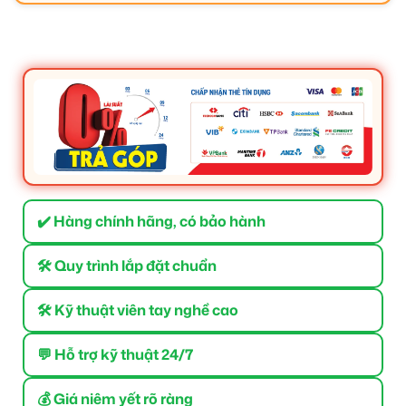
✔️ Hàng chính hãng, có bảo hành
🛠 Quy trình lắp đặt chuẩn
🛠 Kỹ thuật viên tay nghề cao
💬 Hỗ trợ kỹ thuật 24/7
💰 Giá niêm yết rõ ràng