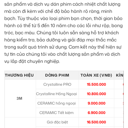
sản phẩm và dịch vụ dán phim cách nhiệt chất lượng
mà còn đi kèm với chế độ bảo hành rõ ràng, minh
bạch. Tùy thuộc vào loại phim bạn chọn, thời gian bảo
hành có thể từ 5 đến 10 năm cho các lỗi như rộp, bong
tróc, bạc màu. Chúng tôi luôn sẵn sàng hỗ trợ khách
hàng kiểm tra, bảo dưỡng và giải đáp mọi thắc mắc
trong suốt quá trình sử dụng. Cam kết này thể hiện sự
tự tin của chúng tôi vào chất lượng sản phẩm và dịch
vụ lắp đặt chuyên nghiệp.
THƯƠNG HIỆU
DÒNG PHIM
TOÀN XE (VNĐ)
KÍNH 
Crystalline PRO
15.500.000
6.
Crystalline Hồng Ngoại
10.800.000
6.
3M
CERAMIC hồng ngoại
9.000.000
3.
CERAMIC Tiết kiệm
6.900.000
2.
Gói đặc biệt
16.500.000
6.