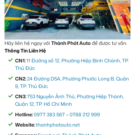
Hãy liên hệ ngay với
Thành Phát Auto
để được tư vấn.
Thông Tin Liên Hệ
CN1:
11 Đường số 12, Phường Hiệp Bình Chánh, TP.
Thủ Đức
CN2:
24 Đường D5A, Phường Phước Long B, Quận
9, TP. Thủ Đức
CN3:
753 Nguyễn Ảnh Thủ, Phường Hiệp Thành,
Quận 12, TP. Hồ Chí Minh
Hotline:
0977 383 567
–
0788 212 999
Website:
thanhphatauto.net