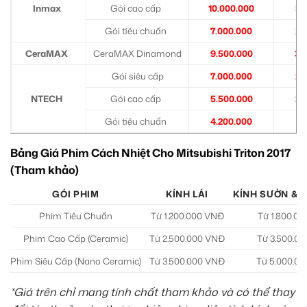
Inmax
Gói cao cấp
10.000.000
3.
Gói tiêu chuẩn
7.000.000
2.
CeraMAX
CeraMAX Dinamond
9.500.000
3.
Gói siêu cấp
7.000.000
2.
NTECH
Gói cao cấp
5.500.000
2.
Gói tiêu chuẩn
4.200.000
1.
Bảng Giá Phim Cách Nhiệt Cho Mitsubishi Triton 2017
(Tham khảo)
GÓI PHIM
KÍNH LÁI
KÍNH SƯỜN & 
Phim Tiêu Chuẩn
Từ 1.200.000 VNĐ
Từ 1.800.0
Phim Cao Cấp (Ceramic)
Từ 2.500.000 VNĐ
Từ 3.500.0
Phim Siêu Cấp (Nano Ceramic)
Từ 3.500.000 VNĐ
Từ 5.000.0
*Giá trên chỉ mang tính chất tham khảo và có thể thay