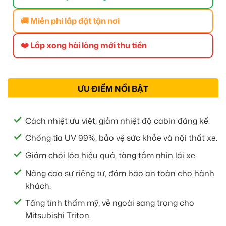
🚚 Miễn phí lắp đặt tận nơi
❤️ Lắp xong hài lòng mới thu tiền
ƯU ĐIỂM NỔI BẬT
Cách nhiệt ưu việt, giảm nhiệt độ cabin đáng kể.
Chống tia UV 99%, bảo vệ sức khỏe và nội thất xe.
Giảm chói lóa hiệu quả, tăng tầm nhìn lái xe.
Nâng cao sự riêng tư, đảm bảo an toàn cho hành
khách.
Tăng tính thẩm mỹ, vẻ ngoài sang trọng cho
Mitsubishi Triton.