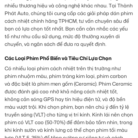
nhiều thương hiệu và công nghệ khác nhau. Tại Thành
Phát Auto, chúng tôi cung cấp các giải pháp dán phim
cách nhiệt chính hãng TPHCM, tư vấn chuyên sâu để
bạn có lựa chọn tốt nhất. Bạn cần cân nhắc các yếu
tố như nhu cầu sử dụng, mức độ thường xuyên di
chuyển, và ngân sách để đưa ra quyết định.
Các Loại Phim Phổ Biến và Tiêu Chí Lựa Chọn
Có nhiều loại phim cách nhiệt trên thị trường như
phim nhuộm màu, phim tráng kim loại, phim carbon
và đặc biệt là phim men gốm (Ceramic). Phim Ceramic
được đánh giá cao nhờ khả năng cách nhiệt tốt,
không cản sóng GPS hay tín hiệu điện tử, và độ bền
màu vượt trội. Khi chọn phim, bạn nên chú ý đến tỷ lệ
truyền sáng (VLT) cho từng vị trí kính. Kính lái nên chọn
phim có VLT cao (50-70%) để đảm bảo tầm nhìn, trong
khi kính sườn và kính lưng có thể chọn phim tối màu
hơn (VLT 5-35%) để tăng cường sự riêng tư và cách