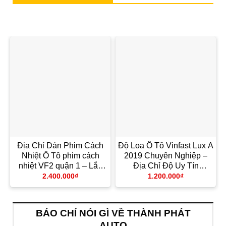
Địa Chỉ Dán Phim Cách
Độ Loa Ô Tô Vinfast Lux A
Nhiệt Ô Tô phim cách
2019 Chuyên Nghiệp –
nhiệt VF2 quận 1 – Lắp
Địa Chỉ Độ Uy Tín
Đặt Uy Tín TPHCM
TPHCM
2.400.000
₫
1.200.000
₫
BÁO CHÍ NÓI GÌ VỀ THÀNH PHÁT
AUTO