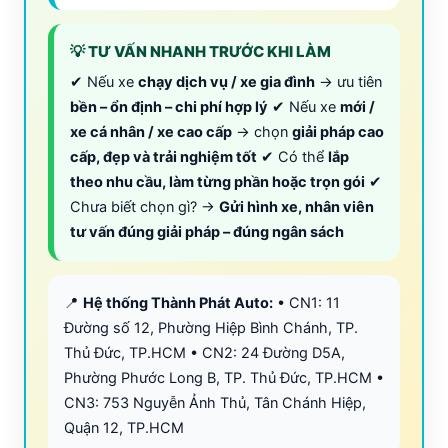
💡 TƯ VẤN NHANH TRƯỚC KHI LÀM
✔ Nếu xe
chạy dịch vụ / xe gia đình
→ ưu tiên
bền – ổn định – chi phí hợp lý
✔ Nếu xe
mới /
xe cá nhân / xe cao cấp
→ chọn
giải pháp cao
cấp, đẹp và trải nghiệm tốt
✔ Có thể
lắp
theo nhu cầu, làm từng phần hoặc trọn gói
✔
Chưa biết chọn gì? →
Gửi hình xe, nhân viên
tư vấn đúng giải pháp – đúng ngân sách
📍
Hệ thống Thành Phát Auto:
• CN1: 11
Đường số 12, Phường Hiệp Bình Chánh, TP.
Thủ Đức, TP.HCM • CN2: 24 Đường D5A,
Phường Phước Long B, TP. Thủ Đức, TP.HCM •
CN3: 753 Nguyễn Ảnh Thủ, Tân Chánh Hiệp,
Quận 12, TP.HCM