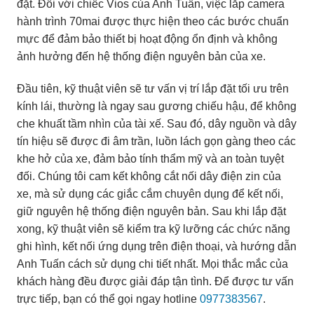
đặt. Đối với chiếc Vios của Anh Tuấn, việc lắp camera
hành trình 70mai được thực hiện theo các bước chuẩn
mực để đảm bảo thiết bị hoạt động ổn định và không
ảnh hưởng đến hệ thống điện nguyên bản của xe.
Đầu tiên, kỹ thuật viên sẽ tư vấn vị trí lắp đặt tối ưu trên
kính lái, thường là ngay sau gương chiếu hậu, để không
che khuất tầm nhìn của tài xế. Sau đó, dây nguồn và dây
tín hiệu sẽ được đi âm trần, luồn lách gọn gàng theo các
khe hở của xe, đảm bảo tính thẩm mỹ và an toàn tuyệt
đối. Chúng tôi cam kết không cắt nối dây điện zin của
xe, mà sử dụng các giắc cắm chuyên dụng để kết nối,
giữ nguyên hệ thống điện nguyên bản. Sau khi lắp đặt
xong, kỹ thuật viên sẽ kiểm tra kỹ lưỡng các chức năng
ghi hình, kết nối ứng dụng trên điện thoại, và hướng dẫn
Anh Tuấn cách sử dụng chi tiết nhất. Mọi thắc mắc của
khách hàng đều được giải đáp tận tình. Để được tư vấn
trực tiếp, bạn có thể gọi ngay hotline
0977383567
.