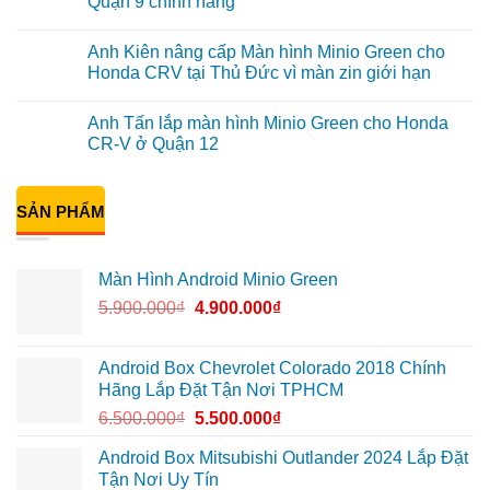
Quận 9 chính hãng
hình
ở
Zestech
Anh
Không
ô
Kiên
có
Anh Kiên nâng cấp Màn hình Minio Green cho
tô
lắp
bình
Hyundai
Android
luận
Honda CRV tại Thủ Đức vì màn zin giới hạn
Accent
Box
ở
Quận
ô
Chị
Không
Thủ
tô
Mai
có
Anh Tấn lắp màn hình Minio Green cho Honda
Đức
cho
Anh
bình
Honda
lắp
luận
CR-V ở Quận 12
CRV
cam
ở
tại
hành
Anh
Không
Quận
trình
Kiên
có
12
70mai
nâng
bình
cho
cấp
SẢN PHẨM
luận
VF5
Màn
ở
Quận
hình
Anh
9
Minio
Tấn
chính
Green
lắp
Màn Hình Android Minio Green
hãng
cho
màn
Honda
hình
5.900.000
₫
4.900.000
₫
CRV
Minio
tại
Green
Thủ
cho
Đức
Honda
vì
CR-
Android Box Chevrolet Colorado 2018 Chính
màn
V
Hãng Lắp Đặt Tận Nơi TPHCM
zin
ở
giới
Quận
6.500.000
₫
5.500.000
₫
hạn
12
Android Box Mitsubishi Outlander 2024 Lắp Đặt
Tận Nơi Uy Tín