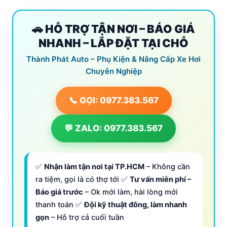
🚗 HỖ TRỢ TẬN NƠI – BÁO GIÁ
NHANH – LẮP ĐẶT TẠI CHỖ
Thành Phát Auto – Phụ Kiện & Nâng Cấp Xe Hơi
Chuyên Nghiệp
📞 GỌI: 0977.383.567
💬 ZALO: 0977.383.567
✅
Nhận làm tận nơi tại TP.HCM
– Không cần
ra tiệm, gọi là có thợ tới ✅
Tư vấn miễn phí –
Báo giá trước
– Ok mới làm, hài lòng mới
thanh toán ✅
Đội kỹ thuật đông, làm nhanh
gọn
– Hỗ trợ cả cuối tuần