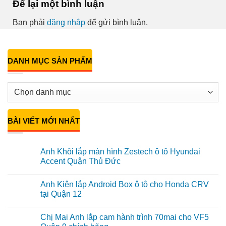
Để lại một bình luận
Bạn phải
đăng nhập
để gửi bình luận.
DANH MỤC SẢN PHẨM
BÀI VIẾT MỚI NHẤT
Anh Khôi lắp màn hình Zestech ô tô Hyundai
Accent Quận Thủ Đức
Không
có
Anh Kiên lắp Android Box ô tô cho Honda CRV
bình
luận
tại Quận 12
ở
Anh
Không
Khôi
có
Chị Mai Anh lắp cam hành trình 70mai cho VF5
lắp
bình
màn
luận