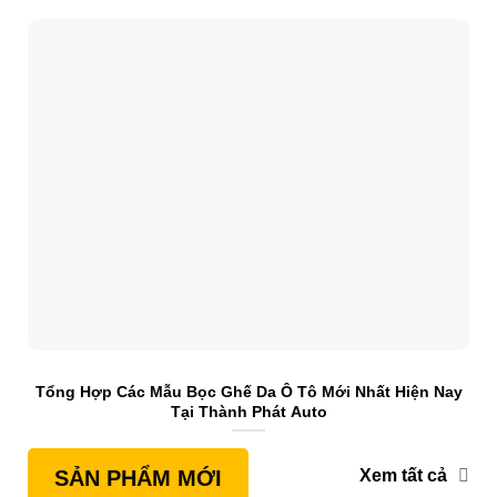
Tổng Hợp Các Mẫu Bọc Ghế Da Ô Tô Mới Nhất Hiện Nay
S
Tại Thành Phát Auto
Xem tất cả
SẢN PHẨM MỚI