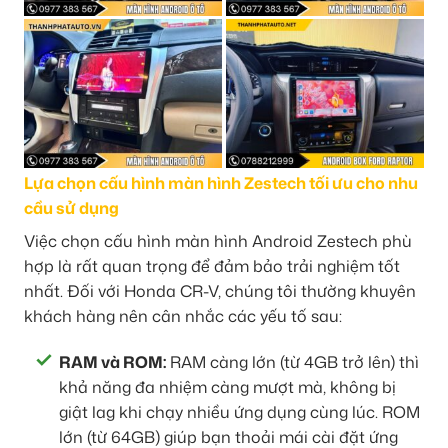
Lựa chọn cấu hình màn hình Zestech tối ưu cho nhu
cầu sử dụng
Việc chọn cấu hình màn hình Android Zestech phù
hợp là rất quan trọng để đảm bảo trải nghiệm tốt
nhất. Đối với Honda CR-V, chúng tôi thường khuyên
khách hàng nên cân nhắc các yếu tố sau:
RAM và ROM:
RAM càng lớn (từ 4GB trở lên) thì
khả năng đa nhiệm càng mượt mà, không bị
giật lag khi chạy nhiều ứng dụng cùng lúc. ROM
lớn (từ 64GB) giúp bạn thoải mái cài đặt ứng