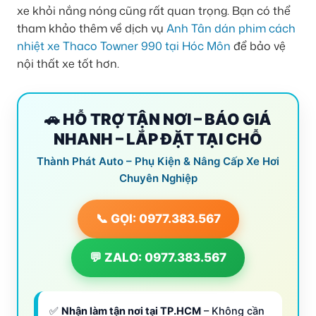
xe khỏi nắng nóng cũng rất quan trọng. Bạn có thể
tham khảo thêm về dịch vụ
Anh Tân dán phim cách
nhiệt xe Thaco Towner 990 tại Hóc Môn
để bảo vệ
nội thất xe tốt hơn.
🚗 HỖ TRỢ TẬN NƠI – BÁO GIÁ
NHANH – LẮP ĐẶT TẠI CHỖ
Thành Phát Auto – Phụ Kiện & Nâng Cấp Xe Hơi
Chuyên Nghiệp
📞 GỌI: 0977.383.567
💬 ZALO: 0977.383.567
✅
Nhận làm tận nơi tại TP.HCM
– Không cần