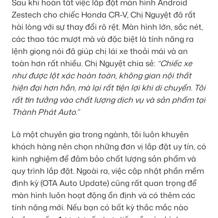
Sau khi hoàn tất việc lắp đặt màn hình Android
Zestech cho chiếc Honda CR-V, Chị Nguyệt đã rất
hài lòng với sự thay đổi rõ rệt. Màn hình lớn, sắc nét,
các thao tác mượt mà và đặc biệt là tính năng ra
lệnh giọng nói đã giúp chị lái xe thoải mái và an
toàn hơn rất nhiều. Chị Nguyệt chia sẻ:
“Chiếc xe
như được lột xác hoàn toàn, không gian nội thất
hiện đại hơn hẳn, mà lại rất tiện lợi khi di chuyển. Tôi
rất tin tưởng vào chất lượng dịch vụ và sản phẩm tại
Thành Phát Auto.”
Là một chuyên gia trong ngành, tôi luôn khuyên
khách hàng nên chọn những đơn vị lắp đặt uy tín, có
kinh nghiệm để đảm bảo chất lượng sản phẩm và
quy trình lắp đặt. Ngoài ra, việc cập nhật phần mềm
định kỳ (OTA Auto Update) cũng rất quan trọng để
màn hình luôn hoạt động ổn định và có thêm các
tính năng mới. Nếu bạn có bất kỳ thắc mắc nào