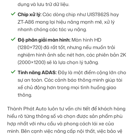
dụng và lưu trữ dữ liệu.
Chip xử lý:
Các dòng chip như UIS7862S hay
ZT-A86 mang lại hiệu năng mạnh mẽ, xử lý
nhanh chóng các tác vụ nặng.
Độ phân giải màn hình:
Màn hình HD
(1280×720) đã rất tốt, nhưng nếu muốn trải
nghiệm hình ảnh sắc nét hơn, các phiên bản 2K
(2000×1200) sẽ là lựa chọn lý tưởng.
Tính năng ADAS:
Đây là một điểm cộng lớn cho
sự an toàn. Các cảnh báo thông minh giúp tài
xế chủ động hơn trong mọi tình huống giao
thông.
Thành Phát Auto luôn tư vấn chi tiết để khách hàng
hiểu rõ từng thông số và chọn được sản phẩm phù
hợp nhất với nhu cầu và phong cách lái xe của
mình. Bên cạnh việc nâng cấp nội thất, việc bảo vệ