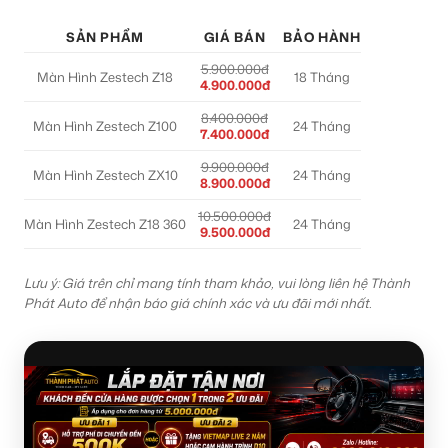
SẢN PHẨM
GIÁ BÁN
BẢO HÀNH
5.900.000đ
Màn Hình Zestech Z18
18 Tháng
4.900.000đ
8.400.000đ
Màn Hình Zestech Z100
24 Tháng
7.400.000đ
9.900.000đ
Màn Hình Zestech ZX10
24 Tháng
8.900.000đ
10.500.000đ
Màn Hình Zestech Z18 360
24 Tháng
9.500.000đ
Lưu ý: Giá trên chỉ mang tính tham khảo, vui lòng liên hệ Thành
Phát Auto để nhận báo giá chính xác và ưu đãi mới nhất.