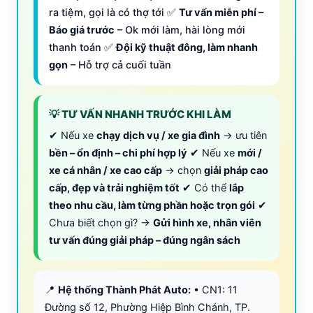
ra tiệm, gọi là có thợ tới ✅
Tư vấn miễn phí –
Báo giá trước
– Ok mới làm, hài lòng mới
thanh toán ✅
Đội kỹ thuật đông, làm nhanh
gọn
– Hỗ trợ cả cuối tuần
💡 TƯ VẤN NHANH TRƯỚC KHI LÀM
✔ Nếu xe
chạy dịch vụ / xe gia đình
→ ưu tiên
bền – ổn định – chi phí hợp lý
✔ Nếu xe
mới /
xe cá nhân / xe cao cấp
→ chọn
giải pháp cao
cấp, đẹp và trải nghiệm tốt
✔ Có thể
lắp
theo nhu cầu, làm từng phần hoặc trọn gói
✔
Chưa biết chọn gì? →
Gửi hình xe, nhân viên
tư vấn đúng giải pháp – đúng ngân sách
📍
Hệ thống Thành Phát Auto:
• CN1: 11
Đường số 12, Phường Hiệp Bình Chánh, TP.