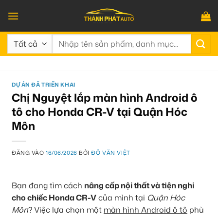
Bỏ
qua
nội
Tìm
dung
kiếm:
DỰ ÁN ĐÃ TRIỂN KHAI
Chị Nguyệt lắp màn hình Android ô
tô cho Honda CR-V tại Quận Hóc
Môn
ĐĂNG VÀO
16/06/2026
BỞI
ĐỖ VĂN VIỆT
Bạn đang tìm cách
nâng cấp nội thất và tiện nghi
cho chiếc Honda CR-V
của mình tại
Quận Hóc
Môn
? Việc lựa chọn một
màn hình Android ô tô
phù