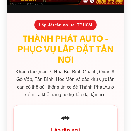
Lắp đặt tận nơi tại TP.HCM
THÀNH PHÁT AUTO -
PHỤC VỤ LẮP ĐẶT TẬN
NƠI
Khách tại Quận 7, Nhà Bè, Bình Chánh, Quận 8,
Gò Vấp, Tân Bình, Hóc Môn và các khu vực lân
cận có thể gửi thông tin xe để Thành Phát Auto
kiểm tra khả năng hỗ trợ lắp đặt tận nơi.
🚗
Lắp tận nơi