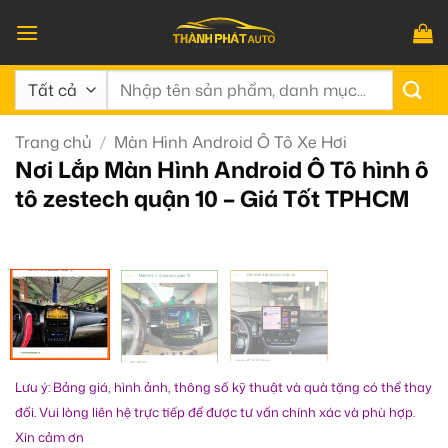
Bỏ
qua
nội
Tìm
dung
kiếm:
Trang chủ
/
Màn Hình Android Ô Tô Xe Hơi
Nơi Lắp Màn Hình Android Ô Tô hình ô
tô zestech quận 10 – Giá Tốt TPHCM
Lưu ý: Bảng giá, hình ảnh, thông số kỹ thuật và quà tặng có thể thay
đổi. Vui lòng liên hệ trực tiếp để được tư vấn chính xác và phù hợp.
Xin cảm ơn