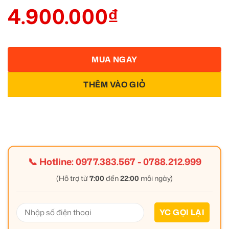
4.900.000
₫
MUA NGAY
THÊM VÀO GIỎ
📞 Hotline:
0977.383.567
-
0788.212.999
(Hỗ trợ từ
7:00
đến
22:00
mỗi ngày)