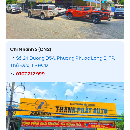
Chi Nhánh 2 (CN2)
📍
Số 24 Đường D5A, Phường Phước Long B, TP.
Thủ Đức, TP.HCM
📞
0707 212 999