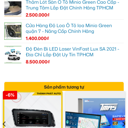
Thảm Lót Sàn Ô Tô Minio Green Cao Cấp -
Trung Tâm Lắp Đặt Chính Hãng TPHCM
2.500.000
₫
Cửa Hàng Độ Loa Ô Tô loa Minio Green
quận 7 - Nâng Cấp Chính Hãng
1.400.000
₫
Độ Đèn Bi LED Laser VinFast Lux SA 2021 -
Địa Chỉ Lắp Đặt Uy Tín TPHCM
8.500.000
₫
Sản phẩm tương tự
-6%