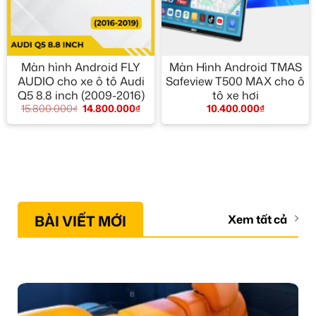
Màn hình Android FLY
Màn Hình Android TMAS
AUDIO cho xe ô tô Audi
Safeview T500 MAX cho ô
Q5 8.8 inch (2009-2016)
tô xe hơi
15.800.000
₫
14.800.000
₫
10.400.000
₫
BÀI VIẾT MỚI
Xem tất cả