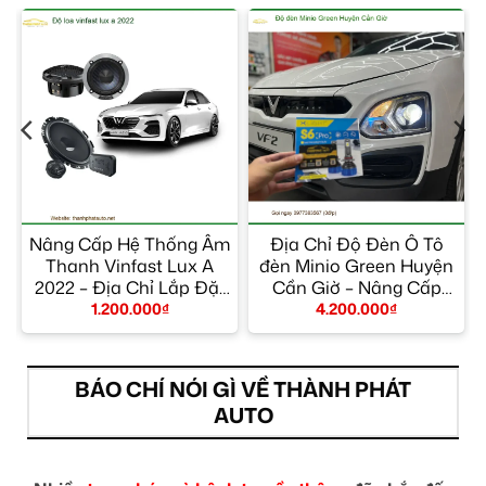
Nâng Cấp Hệ Thống Âm
Địa Chỉ Độ Đèn Ô Tô
Thanh Vinfast Lux A
đèn Minio Green Huyện
2022 – Địa Chỉ Lắp Đặt
Cần Giờ – Nâng Cấp
Uy Tín TPHCM
Chính Hãng
1.200.000
₫
4.200.000
₫
BÁO CHÍ NÓI GÌ VỀ THÀNH PHÁT
AUTO