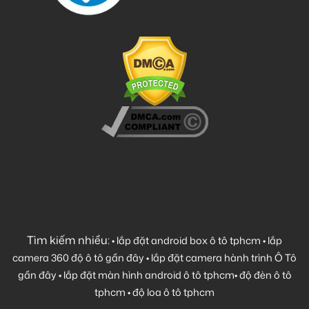
Tìm kiếm nhiều:
•
lắp đặt android box ô tô tphcm
•
lắp
camera 360 độ ô tô gần đây
•
lắp đặt camera hành trình Ô Tô
gần đây
•
lắp đặt màn hình android ô tô tphcm
•
độ đèn ô tô
tphcm
•
độ loa ô tô tphcm