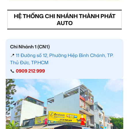
HỆ THỐNG CHI NHÁNH THÀNH PHÁT
AUTO
Chi Nhánh 1 (CN1)
📍
11 Đường số 12, Phường Hiệp Bình Chánh, TP.
Thủ Đức, TP.HCM
📞
0909 212 999