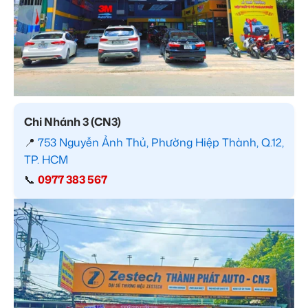
Chi Nhánh 3 (CN3)
📍
753 Nguyễn Ảnh Thủ, Phường Hiệp Thành, Q.12,
TP. HCM
📞
0977 383 567