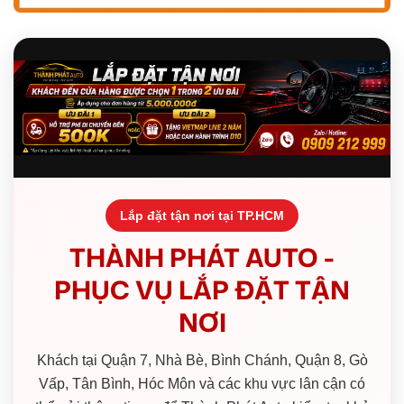
Lắp đặt tận nơi tại TP.HCM
THÀNH PHÁT AUTO -
PHỤC VỤ LẮP ĐẶT TẬN
NƠI
Khách tại Quận 7, Nhà Bè, Bình Chánh, Quận 8, Gò
Vấp, Tân Bình, Hóc Môn và các khu vực lân cận có